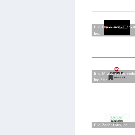
Bild: DarkVision / Blacks
Inc.
Bild: Microchip Technol
Inc. / Hailo
Bild: Zadar Labs, Inc.