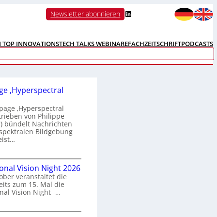
LinkedIn
Newsletter abonnieren
N TOP INNOVATIONS
TECH TALKS WEBINARE
FACHZEITSCHRIFT
PODCASTS
e ‚Hyperspectral
age ‚Hyperspectral
trieben von Philippe
 bündelt Nachrichten
spektralen Bildgebung
eist…
H
ional Vision Night 2026
o
ober veranstaltet die
m
its zum 15. Mal die
e
nal Vision Night -…
p
a
g