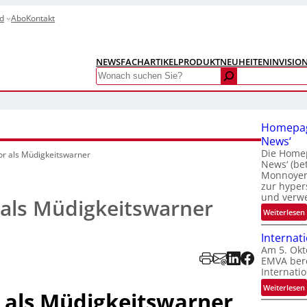
d
Abo
Kontakt
NEWS
FACHARTIKEL
PRODUKTNEUHEITEN
INVISIO
Search
Homepag
News‘
Die Homep
r als Müdigkeitswarner
News‘ (be
Monnoyer)
zur hyper
und verw
 als Müdigkeitswarner
:
Weiterlesen
Internat
Am 5. Okt
EMVA bere
Internatio
:
Weiterlesen
 als Müdigkeitswarner
I