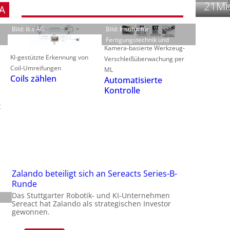
21Mio
t
A
Bild: iba AG
Bild: Institut für
Fertigungstechnik und
Kamera-basierte Werkzeug-
KI-gestützte Erkennung von
Verschleißüberwachung per
Coil-Umreifungen
ML
Coils zählen
f
Automatisierte
i
i
Kontrolle
t
i
-
f
t
-
Zalando beteiligt sich an Sereacts Series-B-
i
Runde
Das Stuttgarter Robotik- und KI-Unternehmen
Sereact hat Zalando als strategischen Investor
gewonnen.