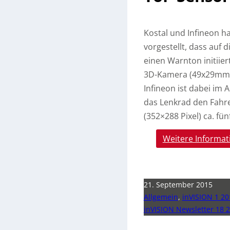
Kostal und Infineon h
vorgestellt, dass auf 
einen Warnton initiiert
3D-Kamera (49x29mm) 
Infineon ist dabei im 
das Lenkrad den Fahre
(352×288 Pixel) ca. f
Weitere Informat
21. September 2015
Allgemein
,
inVISION 1 20
inVISION Newsletter 18 