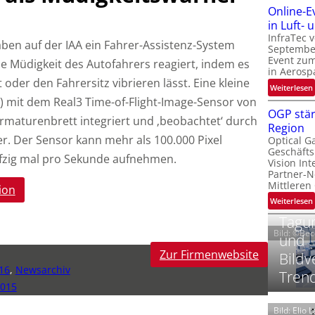
Online-E
t
‚
in Luft-
InfraTec 
aben auf der IAA ein Fahrer-Assistenz-System
September
Event zu
die Müdigkeit des Autofahrers reagiert, indem es
in Aerosp
 oder den Fahrersitz vibrieren lässt. Eine kleine
t
:
Weiterlesen
i
mit dem Real3 Time-of-Flight-Image-Sensor von
OGP stär
Armaturenbrett integriert und ‚beobachtet‘ durch
Region
l
r. Der Sensor kann mehr als 100.000 Pixel
Optical G
i
Geschäfts
l
t
ünfzig mal pro Sekunde aufnehmen.
Vision Int
Partner-N
i
-
Mittleren
ion
l
:
Weiterlesen
i
Tagun
Bild: ©Be
und
t
Zur Firmenwebsite
Bildv
i
‘
t
16
,
Newsarchiv
Tren
2015
t
Bild: Elio 