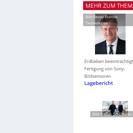
MEHR ZUM THEM
Bild: Restar Framos
Technologies
Erdbeben beeinträchtig
Fertigung von Sony-
Bildsensoren
Lagebericht
Bild: ©Marc Schultheiss