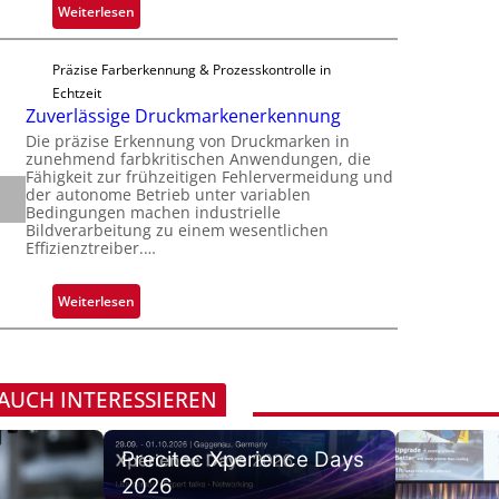
a
:
Weiterlesen
r
h
n
Z
n
i
S
a
i
p
Präzise Farberkennung & Prozesskontrolle in
e
d
m
p
Echtzeit
r
a
m
Zuverlässige Druckmarkenerkennung
l
e
r
t
a
Die präzise Erkennung von Druckmarken in
a
L
D
zunehmend farbkritischen Anwendungen, die
n
c
a
Fähigkeit zur frühzeitigen Fehlervermeidung und
a
t
t
der autonome Betrieb unter variablen
b
r
Ü
Bedingungen machen industrielle
s
s
k
Bildverarbeitung zu einem wesentlichen
b
S
b
Effizienztreiber.…
V
e
e
a
i
r
r
u
s
:
Weiterlesen
n
i
t
i
Z
a
e
F
o
u
h
s
e
n
v
m
-
r
e
 AUCH INTERESSIEREN
e
B
t
r
v
-
i
l
o
R
g
Precitec Xperience Days
ä
n
u
u
2026
s
H
n