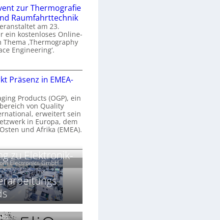
n
e
vent zur Thermografie
 und Raumfahrttechnik
e
H
veranstaltet am 23.
r
 ein kostenloses Online-
y
m Thema ‚Thermography
n
p
ace Engineering‘.
a
e
r
O
s
kt Präsenz in EMEA-
o
n
p
n
e
aging Products (OGP), ein
a
c
bereich von Quality
n
ernational, erweitert sein
V
e
r
etzwerk in Europa, dem
a
 Osten und Afrika (EMEA).
s
E
v
N
O
g zu Elektronik-
o
e
e
G
com Electronics GmbH
n
n
w
P
N
s
s
erarbeitungs-
z
ds
g
u
ä
h
r
r
T
k
Labs.
2
h