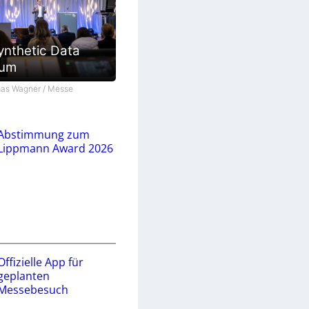
ynthetic Data
ium
as Wagner / Messe
Abstimmung zum
Lippmann Award 2026
Offizielle App für
geplanten
Messebesuch