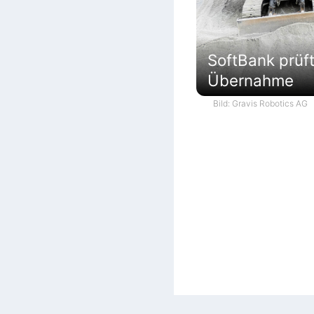
SoftBank prüf
Übernahme
Bild: Gravis Robotics AG