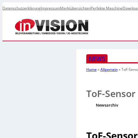
Datenschutzerklärung
Impressum
Marktübersichten
Perfekte Maschine
Downloa
NEWS
Home
»
Allgemein
»
ToF-Senso
ToF-Sensor
Newsarchiv
ToF-Sensor