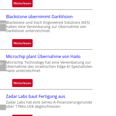
:
Weiterlesen
f
Z
a
Blackstone übernimmt DarkVision
l
Blackstone und Koch Engineered Solutions (KES)
tone
a
haben eine Vereinbarung zur Übernahme von
t
n
DarkVision unterzeichnet.
t
d
o
:
Weiterlesen
b
B
e
l
Microchip plant Übernahme von Hailo
i
t
a
Microchip Technology hat eine Vereinbarung zur
e
ogy
c
Übernahme des israelischen Edge-KI-Spezialisten
i
k
Hailo unterzeichnet.
l
s
i
t
:
Weiterlesen
g
o
M
t
n
i
s
Zadar Labs baut Fertigung aus
e
c
i
Zadar Labs hat eine Series-A-Finanzierungsrunde
ü
r
über 17Mio.US$ abgeschlossen.
c
b
o
h
e
c