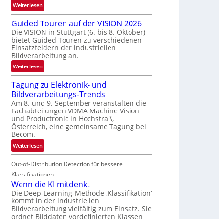
:
Weiterlesen
e
R
n
Guided Touren auf der VISION 2026
ü
z
Die VISION in Stuttgart (6. bis 8. Oktober)
c
t
bietet Guided Touren zu verschiedenen
k
e
Einsatzfeldern der industriellen
k
Bildverarbeitung an.
M
e
ö
:
Weiterlesen
h
g
G
r
l
Tagung zu Elektronik- und
u
d
i
Bildverarbeitungs-Trends
i
e
c
Am 8. und 9. September veranstalten die
d
r
Fachabteilungen VDMA Machine Vision
h
e
i
und Productronic in Hochstraß,
k
d
n
Österreich, eine gemeinsame Tagung bei
e
T
Becom.
V
i
o
I
:
Weiterlesen
t
u
S
T
e
r
I
Out-of-Distribution Detection für bessere
a
n
e
O
g
Klassifikationen
n
N
u
Wenn die KI mitdenkt
a
T
n
Die Deep-Learning-Methode ‚Klassifikation‘
u
kommt in der industriellen
e
g
f
Bildverarbeitung vielfältig zum Einsatz. Sie
c
z
d
ordnet Bilddaten vordefinierten Klassen
h