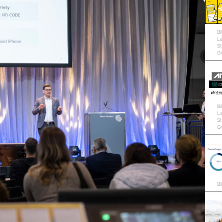
Bi
L
St
G
Bi
L
St
G
Bi