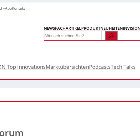
d
Abo
Kontakt
NEWS
FACHARTIKEL
PRODUKTNEUHEITEN
INVISIO
Search
ON Top Innovations
Marktübersichten
Podcasts
Tech Talks
Forum