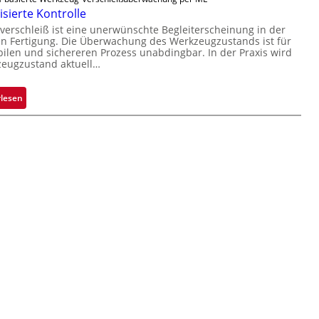
s
o
i
sierte Kontrolle
s
n
g
erschleiß ist eine unerwünschte Begleiterscheinung in der
i
 Fertigung. Die Überwachung des Werkzeugzustands ist für
H
u
g
bilen und sichereren Prozess unabdingbar. In der Praxis wird
a
n
e
zeugzustand aktuell…
i
g
D
l
a
r
:
rlesen
o
u
u
A
s
c
u
k
t
m
o
a
m
r
a
k
t
e
i
n
s
e
i
r
e
k
r
e
t
n
e
n