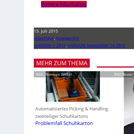
Weitere Information
13. Juli 2015
Allgemein
,
Newsarchiv
inVISION 1 2016
,
inVISION Newsletter 14 2015
MEHR ZUM THEMA
Bild: .Nomagic GmbH
Bild: Resta
Automatisiertes Picking & Handling
zweiteiliger Schuhkartons
Problemfall Schuhkarton