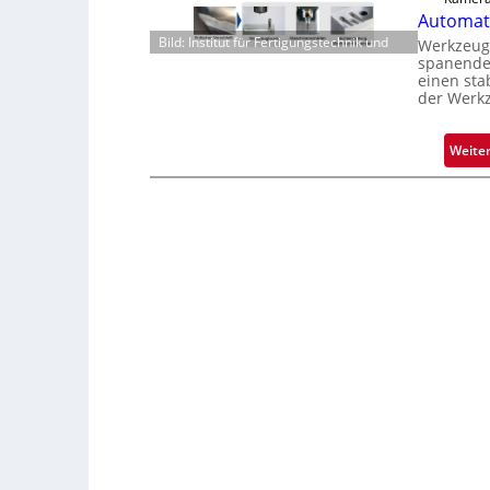
Automati
Bild: Institut für Fertigungstechnik und
Werkzeugv
spanenden
einen sta
der Werk
Weite