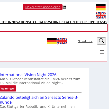
LinkedIn
Newsletter abonnieren
N TOP INNOVATIONS
TECH TALKS WEBINARE
FACHZEITSCHRIFT
PODCASTS
LinkedIn
Newsletter
International Vision Night 2026
Am 5. Oktober veranstaltet die EMVA bereits zum
15. Mal die International Vision Night -…
:
Weiterlesen
I
Zalando beteiligt sich an Sereacts Series-B-
n
Runde
t
Das Stuttgarter Robotik- und KI-Unternehmen
e