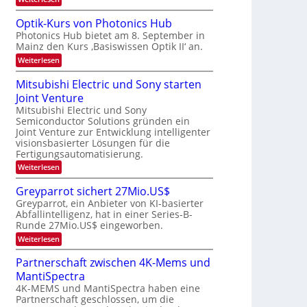
s
b
a
K
W
e
I
e
a
Optik-Kurs von Photonics Hub
u
-
c
i
Photonics Hub bietet am 8. September in
s
E
h
t
Mainz den Kurs ‚Basiswissen Optik II‘ an.
-
i
s
S
n
u
t
:
Weiterlesen
e
s
u
O
n
m
a
m
p
Mitsubishi Electric und Sony starten
g
i
t
i
t
n
z
Joint Venture
m
s
i
a
n
e
k
Mitsubishi Electric und Sony
-
r
i
r
-
Semiconductor Solutions gründen ein
T
m
s
K
Joint Venture zur Entwicklung intelligenter
m
t
u
r
visionsbasierter Lösungen für die
t
e
r
e
i
Fertigungsautomatisierung.
n
s
n
n
H
v
:
Weiterlesen
d
a
o
d
M
e
l
n
i
s
Greyparrot sichert 27Mio.US$
r
b
P
t
D
Greyparrot, ein Anbieter von KI-basierter
j
h
s
A
a
o
Abfallintelligenz, hat in einer Series-B-
u
C
h
t
Runde 27Mio.US$ eingeworben.
b
H
r
o
i
:
-
Weiterlesen
n
s
G
I
i
h
r
n
Partnerschaft zwischen 4K-Mems und
c
i
e
d
s
E
MantiSpectra
y
u
H
l
p
s
4K-MEMS und MantiSpectra haben eine
u
e
a
t
Partnerschaft geschlossen, um die
b
c
r
r