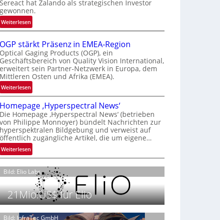
Sereact hat Zalando als strategischen Investor
r
gewonnen.
n
:
Weiterlesen
a
Z
t
a
i
OGP stärkt Präsenz in EMEA-Region
l
o
Optical Gaging Products (OGP), ein
a
Geschäftsbereich von Quality Vision International,
n
erweitert sein Partner-Netzwerk in Europa, dem
n
a
Mittleren Osten und Afrika (EMEA).
d
l
o
:
Weiterlesen
V
b
O
i
Homepage ‚Hyperspectral News‘
e
G
s
Die Homepage ‚Hyperspectral News‘ (betrieben
t
P
i
von Philippe Monnoyer) bündelt Nachrichten zur
e
s
o
hyperspektralen Bildgebung und verweist auf
i
t
n
öffentlich zugängliche Artikel, die um eigene…
l
ä
N
:
Weiterlesen
i
r
i
H
g
k
g
o
t
t
Bild: Elio Labs.
h
m
s
P
t
e
i
r
2
21Mio.US$ für Elio
p
c
ä
0
a
h
s
2
g
Bild: InfraTec GmbH
a
e
6