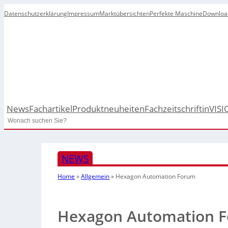
Datenschutzerklärung
Impressum
Marktübersichten
Perfekte Maschine
Downloa
News
Fachartikel
Produktneuheiten
Fachzeitschrift
inVISI
Search
NEWS
Home
»
Allgemein
»
Hexagon Automation Forum
Hexagon Automation 