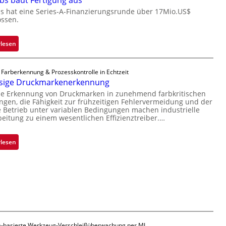
bs baut Fertigung aus
c
ü
r
s hat eine Series-A-Finanzierungsrunde über 17Mio.US$
ossen.
b
o
e
c
r
h
:
rlesen
n
i
Z
i
p
a
 Farberkennung & Prozesskontrolle in Echtzeit
m
p
d
ssige Druckmarkenerkennung
m
l
a
se Erkennung von Druckmarken in zunehmend farbkritischen
t
a
r
en, die Fähigkeit zur frühzeitigen Fehlervermeidung und der
D
n
L
Betrieb unter variablen Bedingungen machen industrielle
a
t
a
beitung zu einem wesentlichen Effizienztreiber.…
r
Ü
b
k
b
s
:
rlesen
V
e
b
Z
i
r
a
u
s
n
u
v
i
a
t
e
o
h
F
r
n
m
e
l
e
r
ä
v
t
-basierte Werkzeug-Verschleißüberwachung per ML