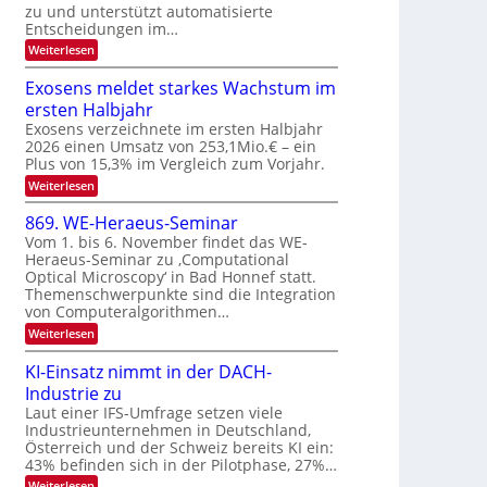
u
zu und unterstützt automatisierte
e
T
E
Entscheidungen im…
r
a
l
:
Weiterlesen
V
l
e
W
I
e
k
k
Exosens meldet starkes Wachstum im
S
n
s
t
ersten Halbjahr
n
I
r
d
Exosens verzeichnete im ersten Halbjahr
O
i
2026 einen Umsatz von 253,1Mio.€ – ein
o
e
N
Plus von 15,3% im Vergleich zum Vorjahr.
n
K
2
:
Weiterlesen
I
i
0
E
m
k
x
i
2
869. WE-Heraeus-Seminar
-
o
t
6
Vom 1. bis 6. November findet das WE-
s
d
u
Heraeus-Seminar zu ‚Computational
e
e
n
Optical Microscopy‘ in Bad Honnef statt.
n
n
d
s
k
Themenschwerpunkte sind die Integration
m
t
von Computeralgorithmen…
B
e
i
:
Weiterlesen
l
8
d
l
6
e
KI-Einsatz nimmt in der DACH-
d
9
t
Industrie zu
v
.
s
W
Laut einer IFS-Umfrage setzen viele
t
e
E
a
Industrieunternehmen in Deutschland,
r
-
r
Österreich und der Schweiz bereits KI ein:
H
a
k
43% befinden sich in der Pilotphase, 27%…
e
e
r
r
:
Weiterlesen