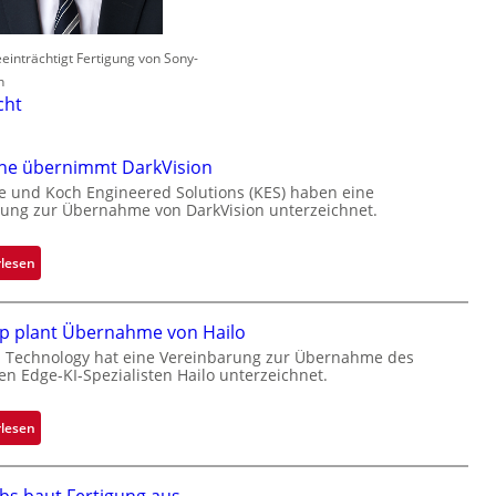
einträchtigt Fertigung von Sony-
n
cht
one übernimmt DarkVision
e und Koch Engineered Solutions (KES) haben eine
ung zur Übernahme von DarkVision unterzeichnet.
:
rlesen
B
l
p plant Übernahme von Hailo
a
c
 Technology hat eine Vereinbarung zur Übernahme des
hen Edge-KI-Spezialisten Hailo unterzeichnet.
k
s
t
:
rlesen
o
M
n
i
e