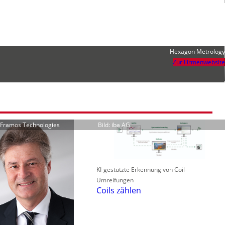
Hexagon Metrology
Zur Firmenwebsite
r Framos Technologies
Bild: iba AG
KI-gestützte Erkennung von Coil-
Umreifungen
Coils zählen