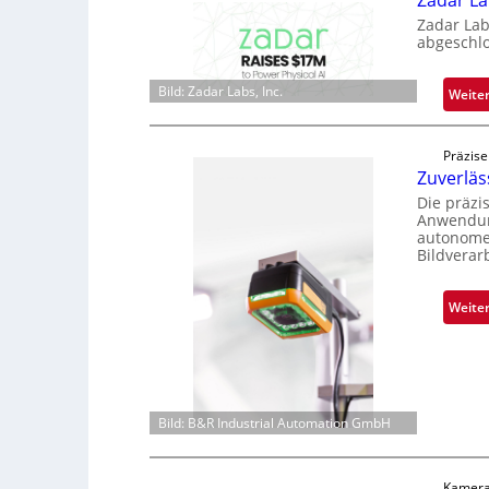
Zadar La
Zadar Lab
abgeschl
Bild: Zadar Labs, Inc.
Weite
Präzise
Zuverlä
Die präzi
Anwendung
autonome 
Bildverar
Weite
Bild: B&R Industrial Automation GmbH
Kamera