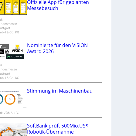
Offizielle App für geplanten
n
Messebesuch
d
M
a
ld:
n
andesmesse
t
uttgart
i
mbH & Co. KG
S
p
e
Nominierte für den VISION
c
t
Award 2026
r
a
ld:
andesmesse
uttgart
mbH & Co. KG
Stimmung im Maschinenbau
ld: VDMA e.V.
SoftBank prüft 500Mio.US$
Robotik-Übernahme