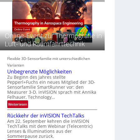
e
n
n
‚
S
z
H
e
i
y
r
n
p
e
E
e
Online-Event zur Thermografie in
a
M
r
c
E
Luft- und Raumfahrttechnik
s
t
A
p
s
-
e
S
R
Flexible 3D-Sensorfamilie mit unterschiedlichen
c
e
e
Varianten
t
r
g
Unbegrenzte Möglichkeiten
r
i
i
Zu Beginn des Jahres stellte
a
e
Pepperl+Fuchs ein neues Mitglied der 3D-
o
l
Sensorfamilie SmartRunner vor: den
s
n
N
Measurer 3-D. inVISION sprach mit Annika
-
Felhauer, Technology…
e
B
w
:
Weiterlesen
-
s
U
R
Rückkehr der inVISION TechTalks
‘
n
u
Am 22. September kehren die inVISION
b
n
TechTalks mit dem Webinar (Telecentric)
e
d
Lenses & Illuminations aus der
g
e
Sommerpause zurück.
r