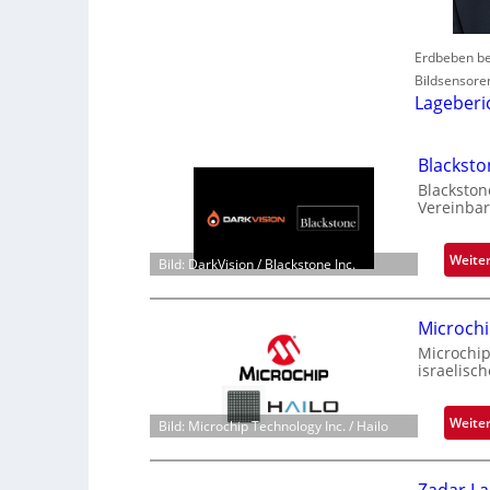
Erdbeben be
Bildsensore
Lageberi
Blackst
Blackston
Vereinbar
Weite
Bild: DarkVision / Blackstone Inc.
Microchi
Microchip
israelisc
Weite
Bild: Microchip Technology Inc. / Hailo