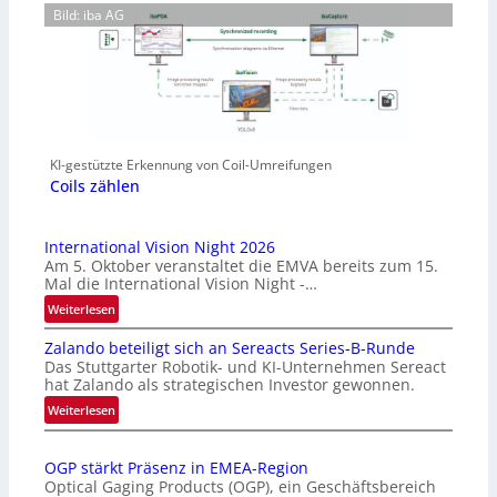
Bild: iba AG
KI-gestützte Erkennung von Coil-Umreifungen
Coils zählen
International Vision Night 2026
Am 5. Oktober veranstaltet die EMVA bereits zum 15.
Mal die International Vision Night -…
:
Weiterlesen
I
Zalando beteiligt sich an Sereacts Series-B-Runde
n
Das Stuttgarter Robotik- und KI-Unternehmen Sereact
t
hat Zalando als strategischen Investor gewonnen.
e
:
Weiterlesen
r
Z
n
a
a
OGP stärkt Präsenz in EMEA-Region
l
t
Optical Gaging Products (OGP), ein Geschäftsbereich
a