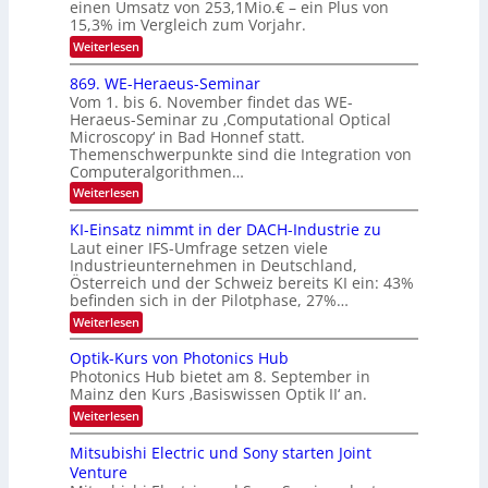
S
einen Umsatz von 253,1Mio.€ – ein Plus von
i
r
s
e
I
15,3% im Vergleich zum Vorjahr.
o
K
O
:
Weiterlesen
n
I
E
N
m
i
x
869. WE-Heraeus-Seminar
i
2
o
k
t
Vom 1. bis 6. November findet das WE-
0
s
d
-
Heraeus-Seminar zu ‚Computational Optical
e
2
e
u
Microscopy‘ in Bad Honnef statt.
n
n
6
Themenschwerpunkte sind die Integration von
s
n
k
m
Computeralgorithmen…
t
d
e
:
Weiterlesen
B
l
8
d
i
6
KI-Einsatz nimmt in der DACH-Industrie zu
e
l
9
t
Laut einer IFS-Umfrage setzen viele
.
d
s
Industrieunternehmen in Deutschland,
W
t
v
Österreich und der Schweiz bereits KI ein: 43%
E
a
befinden sich in der Pilotphase, 27%…
-
e
r
H
k
r
:
Weiterlesen
e
e
K
a
r
s
I
Optik-Kurs von Photonics Hub
a
r
W
-
e
Photonics Hub bietet am 8. September in
a
E
b
u
Mainz den Kurs ‚Basiswissen Optik II‘ an.
c
i
e
s
h
n
:
Weiterlesen
-
i
s
s
O
S
t
a
t
p
Mitsubishi Electric und Sony starten Joint
e
u
t
t
u
m
Venture
m
z
i
i
n
i