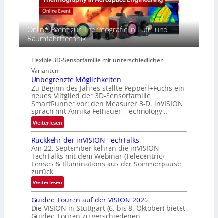
r
c
E
s
t
A
p
s
-
Online-Event zur Thermografie in Luft- und
e
S
R
Raumfahrttechnik
c
e
e
t
r
g
r
i
Flexible 3D-Sensorfamilie mit unterschiedlichen
i
a
e
Varianten
o
l
s
Unbegrenzte Möglichkeiten
n
N
-
Zu Beginn des Jahres stellte Pepperl+Fuchs ein
e
B
neues Mitglied der 3D-Sensorfamilie
w
SmartRunner vor: den Measurer 3-D. inVISION
-
sprach mit Annika Felhauer, Technology…
s
R
‘
:
Weiterlesen
u
U
n
Rückkehr der inVISION TechTalks
n
d
Am 22. September kehren die inVISION
b
e
TechTalks mit dem Webinar (Telecentric)
e
Lenses & Illuminations aus der Sommerpause
g
zurück.
r
:
Weiterlesen
e
R
n
Guided Touren auf der VISION 2026
ü
z
Die VISION in Stuttgart (6. bis 8. Oktober) bietet
c
t
Guided Touren zu verschiedenen