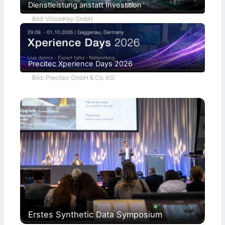
Dienstleistung anstatt Investition
a
Bild: VisionKey GmbH
Precitec Xperience Days 2026
Bild: Precitec GmbH & Co. KG
Erstes Synthetic Data Symposium