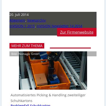
20. Juli 2014
Allgemein
,
Newsarchiv
inVISION 1 2015
,
inVISION Newsletter 14 2014
Zur Firmenwebsite
MEHR ZUM THEMA
Bild: .Nomagic GmbH
Automatisiertes Picking & Handling zweiteiliger
Schuhkartons
Problemfall Schuhkarton