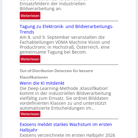
k
Einsatzfeldern der industriellen
e
k
Bildverarbeitung an.
M
e
:
ö
Weiterlesen
h
G
g
r
Tagung zu Elektronik- und Bildverarbeitungs-
u
l
d
Trends
i
i
e
Am 8. und 9. September veranstalten die
d
c
r
Fachabteilungen VDMA Machine Vision und
e
h
Productronic in Hochstraß, Österreich, eine
i
d
k
gemeinsame Tagung bei Becom.
n
T
e
:
Weiterlesen
V
o
i
T
I
u
t
Out-of-Distribution Detection für bessere
a
S
r
e
g
I
Klassifikationen
e
n
u
Wenn die KI mitdenkt
O
n
Die Deep-Learning-Methode ‚Klassifikation‘
n
N
a
kommt in der industriellen Bildverarbeitung
g
T
u
vielfältig zum Einsatz. Sie ordnet Bilddaten
z
e
vordefinierten Klassen zu und unterstützt
f
u
c
automatisierte Entscheidungen im…
d
E
h
:
Weiterlesen
e
l
T
W
r
e
e
a
Exosens meldet starkes Wachstum im ersten
V
n
k
Halbjahr
l
n
I
Exosens verzeichnete im ersten Halbjahr 2026
t
k
d