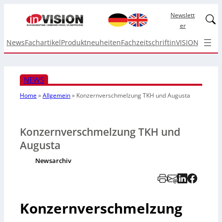
Newslett
Linked
er
News
Fachartikel
Produktneuheiten
Fachzeitschrift
inVISION Top I
NEWS
Home
»
Allgemein
»
Konzernverschmelzung TKH und Augusta
Konzernverschmelzung TKH und
Augusta
Newsarchiv
Konzernverschmelzung