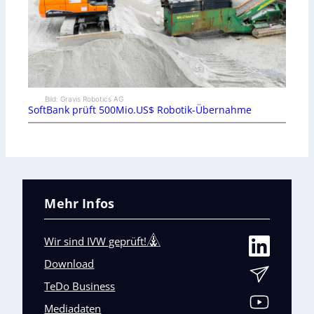
Bild: Gravis Robotics AG
SoftBank prüft 500Mio.US$ Robotik-Übernahme
Mehr Infos
Wir sind IVW geprüft!
Download
TeDo Business
Mediadaten