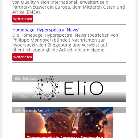
i
von Quality Vision International, erweitert sein
n
o
Partner-Netzwerk in Europa, dem Mittleren Osten und
d
Afrika (EMEA).
n
o
a
:
Weiterlesen
b
l
O
e
Homepage ‚Hyperspectral News‘
V
G
t
Die Homepage ‚Hyperspectral News‘ (betrieben von
i
P
Philippe Monnoyer) bündelt Nachrichten zur
e
s
s
hyperspektralen Bildgebung und verweist auf
i
i
t
öffentlich zugängliche Artikel, die um eigene…
l
o
ä
:
Weiterlesen
i
n
r
H
g
N
k
o
t
i
t
m
s
g
P
Bild: Elio Labs.
e
i
h
r
p
c
t
ä
a
h
2
s
21Mio.US$ für Elio
g
a
0
e
e
n
2
n
‚
Bild: InfraTec GmbH
S
6
z
H
e
i
y
r
n
p
e
E
e
a
M