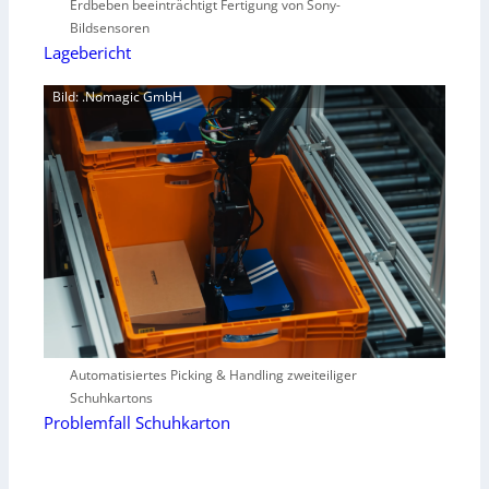
Erdbeben beeinträchtigt Fertigung von Sony-
Bildsensoren
Lagebericht
Bild: .Nomagic GmbH
Automatisiertes Picking & Handling zweiteiliger
Schuhkartons
Problemfall Schuhkarton