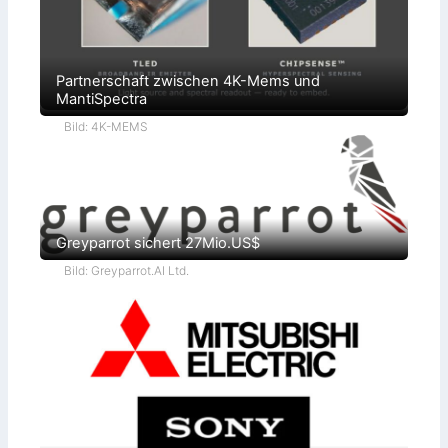
Partnerschaft zwischen 4K-Mems und
MantiSpectra
Bild: 4K-MEMS
Greyparrot sichert 27Mio.US$
Bild: Greyparrot.AI Ltd.