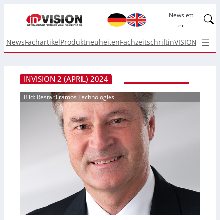
Newslett
Linked
er
News
Fachartikel
Produktneuheiten
Fachzeitschrift
inVISION Top I
INVISION 2 (APRIL) 2024
Bild: Restar Framos Technologies