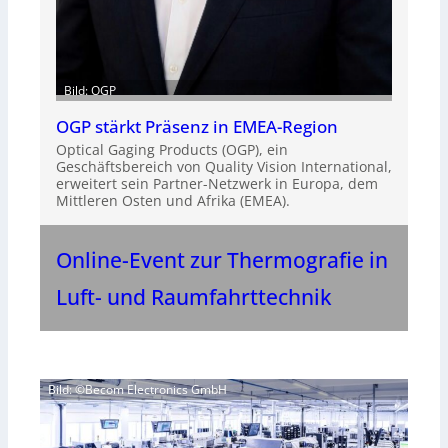
Bild: OGP
OGP stärkt Präsenz in EMEA-Region
Optical Gaging Products (OGP), ein
Geschäftsbereich von Quality Vision International,
erweitert sein Partner-Netzwerk in Europa, dem
Mittleren Osten und Afrika (EMEA).
Online-Event zur Thermografie in
Luft- und Raumfahrttechnik
Bild: ©Becom Electronics GmbH