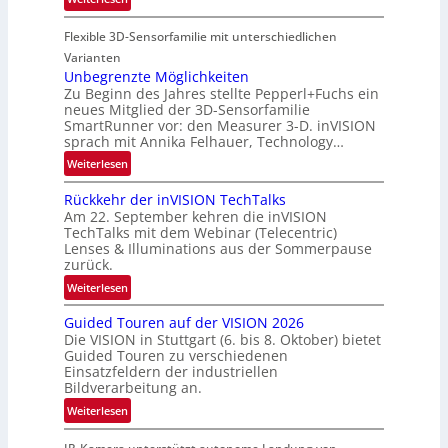
o
u
P
n
n
Flexible 3D-Sensorfamilie mit unterschiedlichen
a
d
r
Varianten
R
t
Unbegrenzte Möglichkeiten
a
Zu Beginn des Jahres stellte Pepperl+Fuchs ein
n
u
neues Mitglied der 3D-Sensorfamilie
e
SmartRunner vor: den Measurer 3-D. inVISION
m
r
sprach mit Annika Felhauer, Technology…
f
s
a
:
Weiterlesen
c
h
U
h
Rückkehr der inVISION TechTalks
r
n
a
Am 22. September kehren die inVISION
t
b
f
TechTalks mit dem Webinar (Telecentric)
t
e
t
Lenses & Illuminations aus der Sommerpause
e
g
zurück.
z
c
r
w
:
Weiterlesen
h
e
i
R
n
n
s
Guided Touren auf der VISION 2026
ü
i
z
Die VISION in Stuttgart (6. bis 8. Oktober) bietet
c
c
k
t
Guided Touren zu verschiedenen
h
k
Einsatzfeldern der industriellen
e
e
k
Bildverarbeitung an.
M
n
e
:
ö
Weiterlesen
4
h
G
g
K
r
u
l