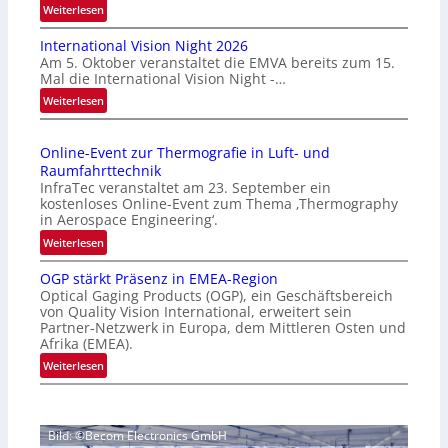
:
Weiterlesen
H
International Vision Night 2026
o
Am 5. Oktober veranstaltet die EMVA bereits zum 15.
m
Mal die International Vision Night -…
e
:
Weiterlesen
p
I
a
n
g
Online-Event zur Thermografie in Luft- und
t
e
Raumfahrttechnik
e
‚
InfraTec veranstaltet am 23. September ein
r
H
kostenloses Online-Event zum Thema ‚Thermography
n
y
in Aerospace Engineering‘.
a
p
:
Weiterlesen
t
e
O
i
r
OGP stärkt Präsenz in EMEA-Region
n
o
Optical Gaging Products (OGP), ein Geschäftsbereich
s
l
n
von Quality Vision International, erweitert sein
p
i
Partner-Netzwerk in Europa, dem Mittleren Osten und
a
e
n
Afrika (EMEA).
l
c
e
:
Weiterlesen
V
t
-
O
i
r
E
G
s
a
v
P
i
l
e
Bild: ©Becom Electronics GmbH
s
o
N