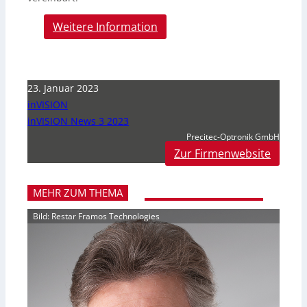
Weitere Information
23. Januar 2023
inVISION
inVISION News 3 2023
Precitec-Optronik GmbH
Zur Firmenwebsite
MEHR ZUM THEMA
Bild: Restar Framos Technologies