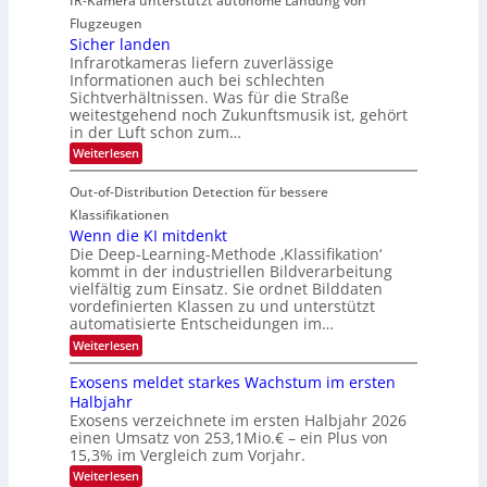
IR-Kamera unterstützt autonome Landung von
-
d
i
i
Flugzeugen
M
e
d
c
Sicher landen
e
r
Infrarotkameras liefern zuverlässige
e
h
m
i
Informationen auch bei schlechten
d
k
s
n
Sichtverhältnissen. Was für die Straße
T
e
u
weitestgehend noch Zukunftsmusik ist, gehört
V
o
i
in der Luft schon zum…
n
I
u
t
d
:
Weiterlesen
S
r
e
S
M
I
i
e
n
Out-of-Distribution Detection für bessere
a
O
c
n
n
h
Klassifikationen
N
a
e
t
Wenn die KI mitdenkt
T
r
u
Die Deep-Learning-Methode ‚Klassifikation‘
i
e
l
f
kommt in der industriellen Bildverarbeitung
a
S
c
vielfältig zum Einsatz. Sie ordnet Bilddaten
d
n
p
h
vordefinierten Klassen zu und unterstützt
d
e
e
e
T
automatisierte Entscheidungen im…
r
n
c
a
:
Weiterlesen
V
t
W
l
I
e
r
Exosens meldet starkes Wachstum im ersten
k
n
S
a
Halbjahr
s
n
I
Exosens verzeichnete im ersten Halbjahr 2026
d
O
einen Umsatz von 253,1Mio.€ – ein Plus von
i
e
15,3% im Vergleich zum Vorjahr.
N
K
2
:
Weiterlesen
I