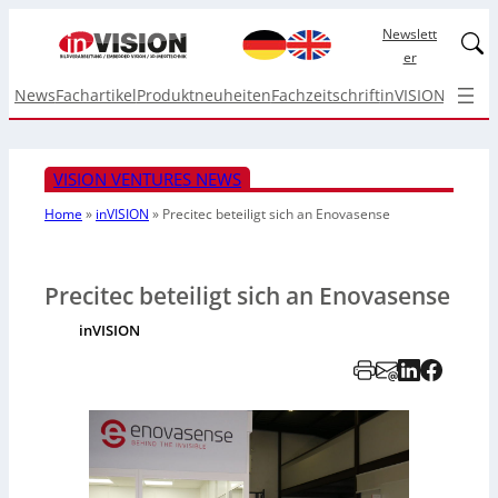
Newslett
Linked
er
News
Fachartikel
Produktneuheiten
Fachzeitschrift
inVISION Top I
VISION VENTURES NEWS
Home
»
inVISION
»
Precitec beteiligt sich an Enovasense
Precitec beteiligt sich an Enovasense
inVISION