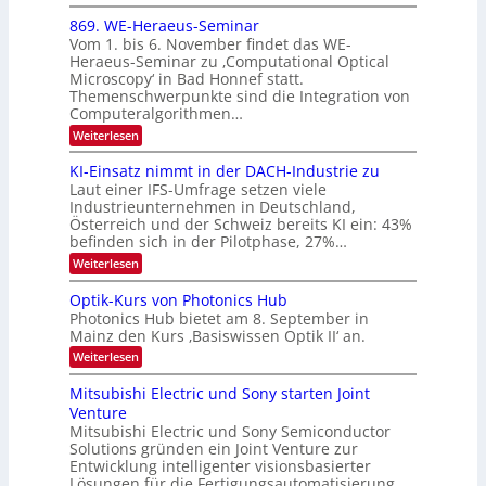
E
0
m
x
869. WE-Heraeus-Seminar
i
2
o
t
Vom 1. bis 6. November findet das WE-
s
6
d
Heraeus-Seminar zu ‚Computational Optical
e
e
Microscopy‘ in Bad Honnef statt.
n
n
Themenschwerpunkte sind die Integration von
s
k
m
Computeralgorithmen…
t
e
:
Weiterlesen
l
8
d
6
KI-Einsatz nimmt in der DACH-Industrie zu
e
9
t
Laut einer IFS-Umfrage setzen viele
.
s
Industrieunternehmen in Deutschland,
W
t
Österreich und der Schweiz bereits KI ein: 43%
E
a
befinden sich in der Pilotphase, 27%…
-
r
H
k
:
Weiterlesen
e
e
K
r
s
I
Optik-Kurs von Photonics Hub
a
W
-
e
Photonics Hub bietet am 8. September in
a
E
u
Mainz den Kurs ‚Basiswissen Optik II‘ an.
c
i
s
h
n
:
Weiterlesen
-
s
s
O
S
t
a
p
Mitsubishi Electric und Sony starten Joint
e
u
t
t
m
Venture
m
z
i
i
i
n
Mitsubishi Electric und Sony Semiconductor
k
n
m
i
Solutions gründen ein Joint Venture zur
-
a
e
m
K
Entwicklung intelligenter visionsbasierter
r
r
m
u
Lösungen für die Fertigungsautomatisierung.