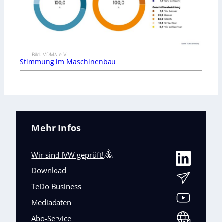
Bild: VDMA e.V.
Stimmung im Maschinenbau
Mehr Infos
Wir sind IVW geprüft!
Download
TeDo Business
Mediadaten
Abo-Service