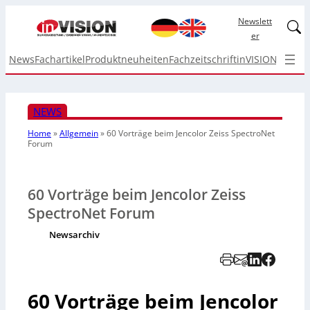
Newslett
Linked
er
News
Fachartikel
Produktneuheiten
Fachzeitschrift
inVISION Top I
NEWS
Home
»
Allgemein
»
60 Vorträge beim Jencolor Zeiss SpectroNet
Forum
60 Vorträge beim Jencolor Zeiss
SpectroNet Forum
Newsarchiv
60 Vorträge beim Jencolor