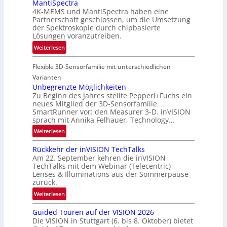
i
MantiSpectra
M
4K-MEMS und MantiSpectra haben eine
e
E
Partnerschaft geschlossen, um die Umsetzung
i
A
der Spektroskopie durch chipbasierte
n
-
Lösungen voranzutreiben.
L
R
:
Weiterlesen
u
e
P
f
g
Flexible 3D-Sensorfamilie mit unterschiedlichen
a
t
i
r
Varianten
-
o
t
Unbegrenzte Möglichkeiten
u
n
Zu Beginn des Jahres stellte Pepperl+Fuchs ein
n
n
neues Mitglied der 3D-Sensorfamilie
e
d
SmartRunner vor: den Measurer 3-D. inVISION
r
R
sprach mit Annika Felhauer, Technology…
s
a
:
Weiterlesen
c
u
U
h
m
Rückkehr der inVISION TechTalks
n
a
f
Am 22. September kehren die inVISION
b
f
a
TechTalks mit dem Webinar (Telecentric)
e
t
Lenses & Illuminations aus der Sommerpause
h
g
zurück.
z
r
r
w
:
t
Weiterlesen
e
i
R
t
n
s
Guided Touren auf der VISION 2026
ü
e
z
Die VISION in Stuttgart (6. bis 8. Oktober) bietet
c
c
c
t