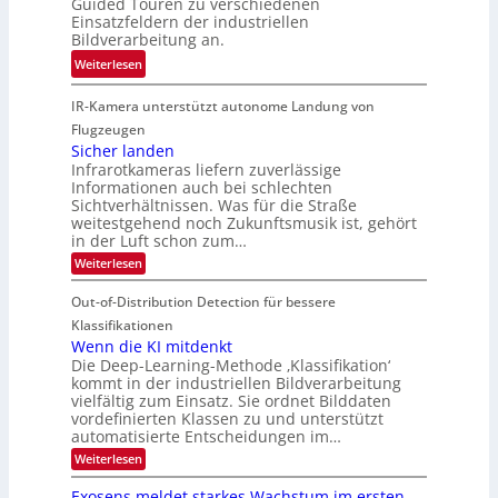
Guided Touren zu verschiedenen
h
k
h
Einsatzfeldern der industriellen
e
e
k
n
Bildverarbeitung an.
M
n
e
i
:
ö
Weiterlesen
4
h
k
G
g
K
r
IR-Kamera unterstützt autonome Landung von
u
l
-
d
i
i
Flugzeugen
M
e
d
c
Sicher landen
e
r
Infrarotkameras liefern zuverlässige
e
h
m
i
Informationen auch bei schlechten
d
k
s
n
Sichtverhältnissen. Was für die Straße
T
e
u
weitestgehend noch Zukunftsmusik ist, gehört
V
o
i
in der Luft schon zum…
n
I
u
t
d
:
Weiterlesen
S
r
e
S
M
I
i
e
n
Out-of-Distribution Detection für bessere
a
O
c
n
n
h
Klassifikationen
N
a
e
t
Wenn die KI mitdenkt
T
r
u
Die Deep-Learning-Methode ‚Klassifikation‘
i
e
l
f
kommt in der industriellen Bildverarbeitung
a
S
c
vielfältig zum Einsatz. Sie ordnet Bilddaten
d
n
p
h
vordefinierten Klassen zu und unterstützt
d
e
e
e
T
automatisierte Entscheidungen im…
r
n
c
a
:
Weiterlesen
V
t
W
l
I
e
r
Exosens meldet starkes Wachstum im ersten
k