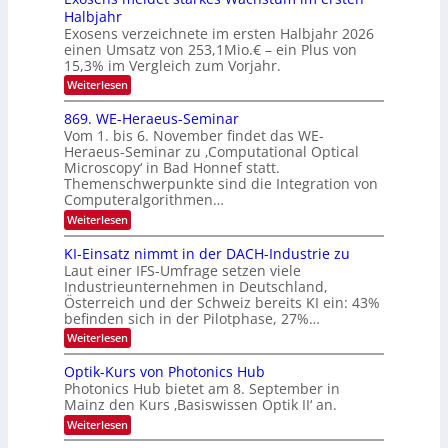
n
S
a
Halbjahr
s
n
I
Exosens verzeichnete im ersten Halbjahr 2026
d
O
einen Umsatz von 253,1Mio.€ – ein Plus von
i
e
15,3% im Vergleich zum Vorjahr.
N
K
2
:
Weiterlesen
I
E
0
m
x
869. WE-Heraeus-Seminar
i
2
o
t
Vom 1. bis 6. November findet das WE-
s
6
d
Heraeus-Seminar zu ‚Computational Optical
e
e
Microscopy‘ in Bad Honnef statt.
n
n
Themenschwerpunkte sind die Integration von
s
k
m
Computeralgorithmen…
t
e
:
Weiterlesen
l
8
d
6
KI-Einsatz nimmt in der DACH-Industrie zu
e
9
t
Laut einer IFS-Umfrage setzen viele
.
s
Industrieunternehmen in Deutschland,
W
t
Österreich und der Schweiz bereits KI ein: 43%
E
a
befinden sich in der Pilotphase, 27%…
-
r
H
k
:
Weiterlesen
e
e
K
r
s
I
Optik-Kurs von Photonics Hub
a
W
-
e
Photonics Hub bietet am 8. September in
a
E
u
Mainz den Kurs ‚Basiswissen Optik II‘ an.
c
i
s
h
n
:
Weiterlesen
-
s
s
O
S
t