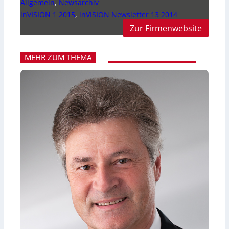
Allgemein
,
Newsarchiv
inVISION 1 2015
,
inVISION Newsletter 13 2014
Zur Firmenwebsite
MEHR ZUM THEMA