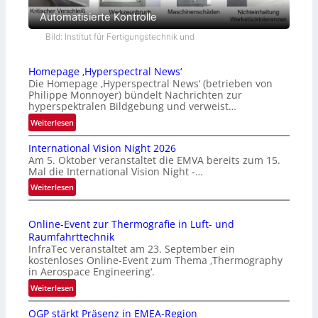
Automatisierte Kontrolle
Bild: Institut für Fertigungstechnik und
Homepage ‚Hyperspectral News‘
Die Homepage ‚Hyperspectral News‘ (betrieben von
Philippe Monnoyer) bündelt Nachrichten zur
hyperspektralen Bildgebung und verweist…
:
Weiterlesen
H
International Vision Night 2026
o
Am 5. Oktober veranstaltet die EMVA bereits zum 15.
m
Mal die International Vision Night -…
e
:
Weiterlesen
p
I
a
n
g
Online-Event zur Thermografie in Luft- und
t
e
Raumfahrttechnik
e
‚
InfraTec veranstaltet am 23. September ein
r
H
kostenloses Online-Event zum Thema ‚Thermography
n
y
in Aerospace Engineering‘.
a
p
:
Weiterlesen
t
e
O
i
r
OGP stärkt Präsenz in EMEA-Region
n