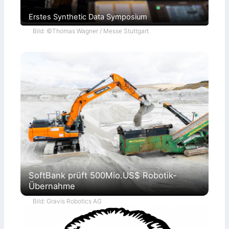
Erstes Synthetic Data Symposium
Bild: ©Thomas Wagner / Messe Stuttgart
SoftBank prüft 500Mio.US$ Robotik-
Übernahme
Bild: Gravis Robotics AG