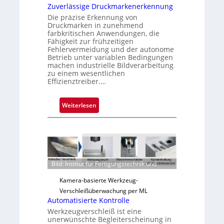
u
Zuverlässige Druckmarkenerkennung
s
Die präzise Erkennung von
Druckmarken in zunehmend
farbkritischen Anwendungen, die
Fähigkeit zur frühzeitigen
Fehlervermeidung und der autonome
Betrieb unter variablen Bedingungen
machen industrielle Bildverarbeitung
zu einem wesentlichen
Effizienztreiber.…
:
Weiterlesen
Z
u
v
e
r
Bild: Institut für Fertigungstechnik und
l
ä
Kamera-basierte Werkzeug-
s
Verschleißüberwachung per ML
s
Automatisierte Kontrolle
i
Werkzeugverschleiß ist eine
unerwünschte Begleiterscheinung in
g