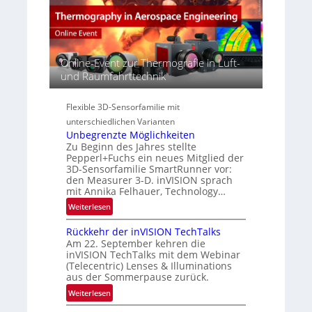
t
E
r
s
A
s
S
-
p
e
R
e
r
e
Online-Event zur Thermografie in Luft-
c
i
g
und Raumfahrttechnik
t
e
i
r
s
o
a
Flexible 3D-Sensorfamilie mit
-
n
l
unterschiedlichen Varianten
B
N
Unbegrenzte Möglichkeiten
-
e
Zu Beginn des Jahres stellte
R
w
Pepperl+Fuchs ein neues Mitglied der
u
3D-Sensorfamilie SmartRunner vor:
s
n
den Measurer 3-D. inVISION sprach
‘
d
mit Annika Felhauer, Technology…
e
:
Weiterlesen
U
Rückkehr der inVISION TechTalks
n
Am 22. September kehren die
b
inVISION TechTalks mit dem Webinar
e
(Telecentric) Lenses & Illuminations
g
aus der Sommerpause zurück.
r
:
Weiterlesen
e
R
n