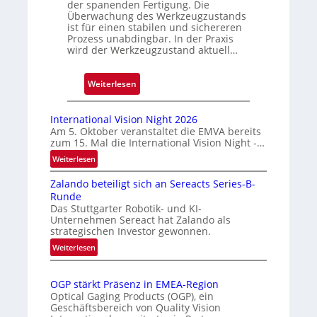
der spanenden Fertigung. Die
e
Überwachung des Werkzeugzustands
D
ist für einen stabilen und sichereren
Prozess unabdingbar. In der Praxis
r
wird der Werkzeugzustand aktuell…
u
c
:
Weiterlesen
k
A
m
u
a
International Vision Night 2026
t
r
Am 5. Oktober veranstaltet die EMVA bereits
zum 15. Mal die International Vision Night -…
o
k
m
e
:
Weiterlesen
I
a
n
Zalando beteiligt sich an Sereacts Series-B-
n
t
e
Runde
t
i
r
Das Stuttgarter Robotik- und KI-
e
s
k
Unternehmen Sereact hat Zalando als
r
strategischen Investor gewonnen.
i
e
n
e
:
n
Weiterlesen
a
Z
r
n
t
a
t
u
i
OGP stärkt Präsenz in EMEA-Region
l
e
n
o
Optical Gaging Products (OGP), ein
a
K
n
Geschäftsbereich von Quality Vision
g
n