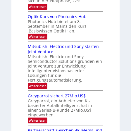
sich in der Pilotphase, 27%…
i
r
a
t
:
Weiterlesen
a
c
K
e
h
u
I
u
s
Optik-Kurs von Photonics Hub
n
-
s
t
Photonics Hub bietet am 8.
E
g
-
u
September in Mainz den Kurs
i
S
m
s
‚Basiswissen Optik II‘ an.
n
e
i
-
s
m
m
:
Weiterlesen
a
T
i
e
O
t
n
r
p
r
Mitsubishi Electric und Sony starten
z
a
s
t
e
Joint Venture
n
r
t
i
i
Mitsubishi Electric und Sony
n
e
k
m
n
Semiconductor Solutions gründen ein
-
d
m
H
K
Joint Venture zur Entwicklung
s
t
a
u
intelligenter visionsbasierter
i
l
r
Lösungen für die
n
b
s
Fertigungsautomatisierung.
d
j
v
e
a
o
:
Weiterlesen
r
h
n
M
D
r
P
i
Greyparrot sichert 27Mio.US$
A
h
t
Greyparrot, ein Anbieter von KI-
C
o
s
H
basierter Abfallintelligenz, hat in
t
u
-
einer Series-B-Runde 27Mio.US$
o
b
I
n
eingeworben.
i
n
i
s
:
Weiterlesen
d
c
h
G
u
s
i
r
s
Partnerschaft zwischen 4K-Mems und
H
E