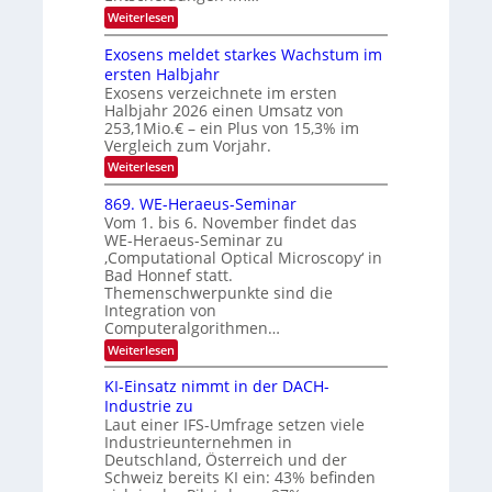
V
e
:
Weiterlesen
l
I
W
k
k
e
S
Exosens meldet starkes Wachstum im
t
s
n
I
ersten Halbjahr
r
n
Exosens verzeichnete im ersten
O
d
o
Halbjahr 2026 einen Umsatz von
i
N
n
e
253,1Mio.€ – ein Plus von 15,3% im
2
K
i
Vergleich zum Vorjahr.
I
0
k
:
Weiterlesen
m
2
E
-
i
6
x
t
869. WE-Heraeus-Seminar
u
o
d
Vom 1. bis 6. November findet das
n
s
e
WE-Heraeus-Seminar zu
e
d
n
‚Computational Optical Microscopy‘ in
n
k
B
Bad Honnef statt.
s
t
i
m
Themenschwerpunkte sind die
e
l
Integration von
l
Computeralgorithmen…
d
d
v
:
Weiterlesen
e
8
t
e
6
s
KI-Einsatz nimmt in der DACH-
r
9
t
Industrie zu
.
a
a
Laut einer IFS-Umfrage setzen viele
W
r
r
Industrieunternehmen in
E
k
b
-
e
Deutschland, Österreich und der
H
s
e
Schweiz bereits KI ein: 43% befinden
e
W