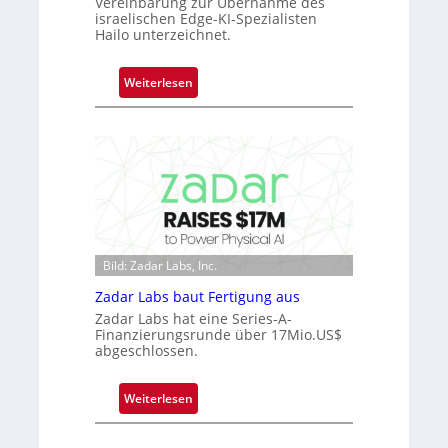
Vereinbarung zur Übernahme des
e
israelischen Edge-KI-Spezialisten
r
Hailo unterzeichnet.
n
i
:
Weiterlesen
m
M
m
i
t
c
D
r
a
o
r
c
k
h
V
i
i
Bild: Zadar Labs, Inc.
p
s
p
Zadar Labs baut Fertigung aus
i
l
Zadar Labs hat eine Series-A-
o
a
Finanzierungsrunde über 17Mio.US$
n
abgeschlossen.
n
t
Ü
:
Weiterlesen
b
Z
e
a