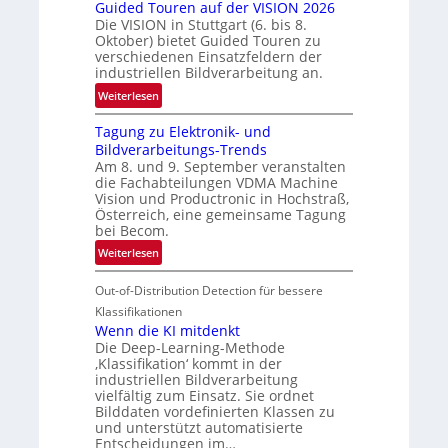
Guided Touren auf der VISION 2026
ü
z
Die VISION in Stuttgart (6. bis 8.
c
t
Oktober) bietet Guided Touren zu
k
verschiedenen Einsatzfeldern der
e
k
industriellen Bildverarbeitung an.
M
e
:
ö
Weiterlesen
h
G
g
r
Tagung zu Elektronik- und
u
l
d
Bildverarbeitungs-Trends
i
i
e
Am 8. und 9. September veranstalten
d
c
r
die Fachabteilungen VDMA Machine
e
h
Vision und Productronic in Hochstraß,
i
d
k
Österreich, eine gemeinsame Tagung
n
T
e
bei Becom.
V
o
i
:
Weiterlesen
I
u
t
T
S
r
e
Out-of-Distribution Detection für bessere
a
I
e
n
g
Klassifikationen
O
n
u
Wenn die KI mitdenkt
N
a
Die Deep-Learning-Methode
n
T
u
‚Klassifikation‘ kommt in der
g
e
industriellen Bildverarbeitung
f
z
c
vielfältig zum Einsatz. Sie ordnet
d
u
h
Bilddaten vordefinierten Klassen zu
e
E
und unterstützt automatisierte
T
r
Entscheidungen im…
l
a