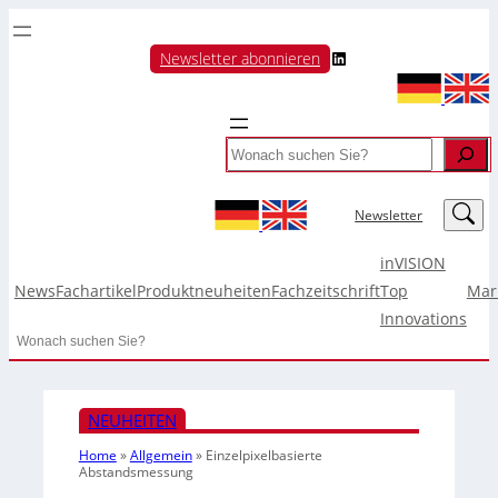
LinkedIn
Newsletter abonnieren
Search
LinkedIn
Newsletter
inVISION
News
Fachartikel
Produktneuheiten
Fachzeitschrift
Top
Mar
Innovations
Search
NEUHEITEN
Home
»
Allgemein
»
Einzelpixelbasierte
Abstandsmessung