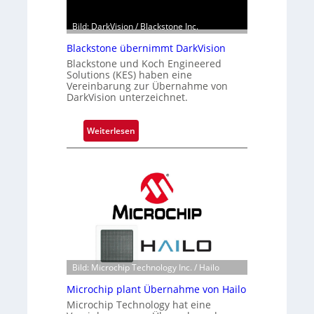
Bild: DarkVision / Blackstone Inc.
Blackstone übernimmt DarkVision
Blackstone und Koch Engineered
Solutions (KES) haben eine
Vereinbarung zur Übernahme von
DarkVision unterzeichnet.
:
Weiterlesen
B
l
a
c
k
s
t
o
n
Bild: Microchip Technology Inc. / Hailo
e
Microchip plant Übernahme von Hailo
ü
Microchip Technology hat eine
b