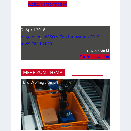
Weitere Information
9. April 2018
Allgemein
,
inVISON Top Innovation 2019
inVISION 1 2019
Trinamix Gmbh
Zur Firmenwebsite
MEHR ZUM THEMA
Bild: .Nomagic GmbH