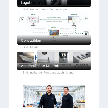
Lagebericht
Bild: Restar Framos Technologies
Coils zählen
Bild: iba AG
Automatisierte Kontrolle
Bild: Institut für Fertigungstechnik und