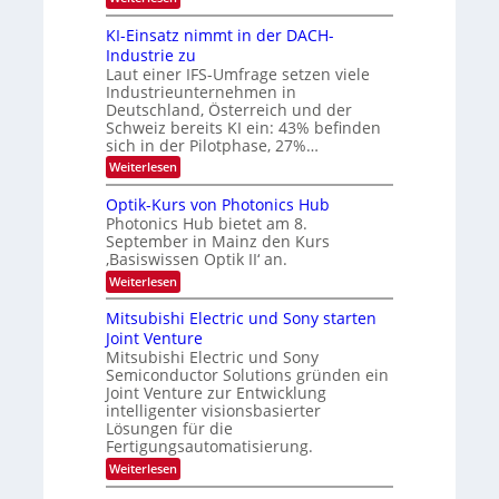
8
t
6
s
KI-Einsatz nimmt in der DACH-
9
t
Industrie zu
.
a
Laut einer IFS-Umfrage setzen viele
W
r
Industrieunternehmen in
E
k
-
e
Deutschland, Österreich und der
H
s
Schweiz bereits KI ein: 43% befinden
e
W
sich in der Pilotphase, 27%…
r
a
:
Weiterlesen
a
c
K
e
h
I
u
s
Optik-Kurs von Photonics Hub
-
s
t
Photonics Hub bietet am 8.
E
-
u
September in Mainz den Kurs
i
S
m
‚Basiswissen Optik II‘ an.
n
e
i
s
m
m
:
Weiterlesen
a
i
e
O
t
n
r
p
Mitsubishi Electric und Sony starten
z
a
s
t
Joint Venture
n
r
t
i
i
Mitsubishi Electric und Sony
e
k
m
n
Semiconductor Solutions gründen ein
-
m
H
K
Joint Venture zur Entwicklung
t
a
u
intelligenter visionsbasierter
i
l
r
Lösungen für die
n
b
s
Fertigungsautomatisierung.
d
j
v
e
a
o
:
Weiterlesen
r
h
n
M
D
r
P
i