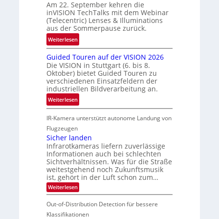
f
Am 22. September kehren die
b
t
t
inVISION TechTalks mit dem Webinar
e
t
(Telecentric) Lenses & Illuminations
z
g
e
aus der Sommerpause zurück.
w
r
c
i
:
Weiterlesen
e
h
s
R
n
n
Guided Touren auf der VISION 2026
c
ü
z
i
Die VISION in Stuttgart (6. bis 8.
h
c
t
Oktober) bietet Guided Touren zu
k
e
k
verschiedenen Einsatzfeldern der
e
n
k
industriellen Bildverarbeitung an.
M
4
e
:
ö
Weiterlesen
K
h
G
g
-
r
IR-Kamera unterstützt autonome Landung von
u
l
M
d
i
i
Flugzeugen
e
e
d
c
Sicher landen
m
r
Infrarotkameras liefern zuverlässige
e
h
s
i
Informationen auch bei schlechten
d
k
u
n
Sichtverhältnissen. Was für die Straße
T
e
weitestgehend noch Zukunftsmusik
n
V
o
i
ist, gehört in der Luft schon zum…
d
I
u
t
:
Weiterlesen
M
S
r
e
S
a
I
i
e
n
Out-of-Distribution Detection für bessere
n
O
c
n
h
Klassifikationen
t
N