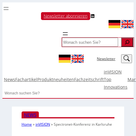
LinkedIn
Newsletter abonnieren
Search
LinkedIn
Newsletter
inVISION
News
Fachartikel
Produktneuheiten
Fachzeitschrift
Top
Mar
Innovations
Search
NEWS
Home
»
inVISION
»
Spectronet-Konferenz in Karlsruhe