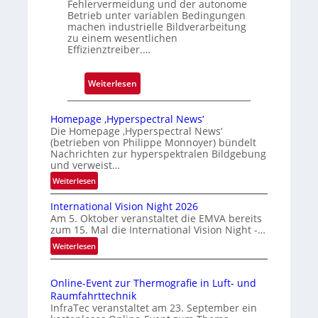
Fehlervermeidung und der autonome
Betrieb unter variablen Bedingungen
machen industrielle Bildverarbeitung
zu einem wesentlichen
Effizienztreiber.…
:
Weiterlesen
Z
u
Homepage ‚Hyperspectral News‘
v
Die Homepage ‚Hyperspectral News‘
(betrieben von Philippe Monnoyer) bündelt
e
Nachrichten zur hyperspektralen Bildgebung
r
und verweist…
l
:
Weiterlesen
ä
H
s
International Vision Night 2026
o
s
Am 5. Oktober veranstaltet die EMVA bereits
m
zum 15. Mal die International Vision Night -…
i
e
:
Weiterlesen
g
p
I
e
a
n
g
D
Online-Event zur Thermografie in Luft- und
t
e
r
Raumfahrttechnik
e
‚
u
InfraTec veranstaltet am 23. September ein
r
H