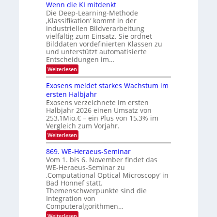
a
e
Wenn die KI mitdenkt
i
T
r
u
Die Deep-Learning-Methode
S
e
l
f
‚Klassifikation‘ kommt in der
a
p
c
industriellen Bildverarbeitung
d
n
e
h
vielfältig zum Einsatz. Sie ordnet
d
e
c
e
T
Bilddaten vordefinierten Klassen zu
r
n
und unterstützt automatisierte
t
a
V
Entscheidungen im…
r
l
I
:
Weiterlesen
a
k
S
W
s
e
I
Exosens meldet starkes Wachstum im
n
O
ersten Halbjahr
n
Exosens verzeichnete im ersten
N
d
Halbjahr 2026 einen Umsatz von
i
2
e
253,1Mio.€ – ein Plus von 15,3% im
0
K
Vergleich zum Vorjahr.
I
2
:
Weiterlesen
m
6
E
i
x
t
869. WE-Heraeus-Seminar
o
d
Vom 1. bis 6. November findet das
s
e
WE-Heraeus-Seminar zu
e
n
‚Computational Optical Microscopy‘ in
n
k
Bad Honnef statt.
s
t
m
Themenschwerpunkte sind die
e
Integration von
l
Computeralgorithmen…
d
:
Weiterlesen
e