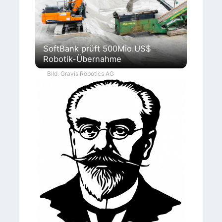
SoftBank prüft 500Mio.US$
Robotik-Übernahme
Bild: Gravis Robotics AG