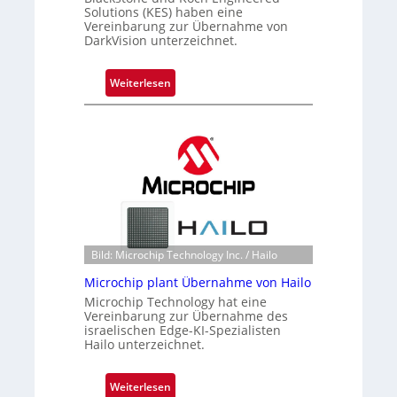
Solutions (KES) haben eine
l
Vereinbarung zur Übernahme von
i
DarkVision unterzeichnet.
g
t
:
Weiterlesen
s
B
i
l
c
a
h
c
a
k
n
s
S
t
e
o
r
n
Bild: Microchip Technology Inc. / Hailo
e
e
a
Microchip plant Übernahme von Hailo
ü
c
Microchip Technology hat eine
b
Vereinbarung zur Übernahme des
t
e
israelischen Edge-KI-Spezialisten
s
r
Hailo unterzeichnet.
S
n
e
i
:
Weiterlesen
r