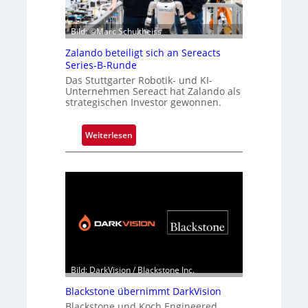
Bild: ©Marc Schultheiss
Zalando beteiligt sich an Sereacts
Series-B-Runde
Das Stuttgarter Robotik- und KI-
Unternehmen Sereact hat Zalando als
strategischen Investor gewonnen.
:
Weiterlesen
Z
a
l
a
n
d
o
b
e
Bild: DarkVision / Blackstone Inc.
t
Blackstone übernimmt DarkVision
e
Blackstone und Koch Engineered
i