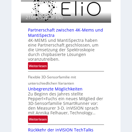
g
n
r
z
a
i
21Mio.US$ für Elio
f
n
i
E
Partnerschaft zwischen 4K-Mems und
e
M
MantiSpectra
i
E
4K-MEMS und MantiSpectra haben
n
A
eine Partnerschaft geschlossen, um
L
die Umsetzung der Spektroskopie
-
u
durch chipbasierte Lösungen
R
f
voranzutreiben.
e
t
:
Weiterlesen
g
-
P
i
u
Flexible 3D-Sensorfamilie mit
a
o
n
r
n
unterschiedlichen Varianten
d
t
Unbegrenzte Möglichkeiten
R
Zu Beginn des Jahres stellte
n
a
Pepperl+Fuchs ein neues Mitglied der
e
3D-Sensorfamilie SmartRunner vor:
u
r
den Measurer 3-D. inVISION sprach
m
s
mit Annika Felhauer, Technology…
f
c
:
Weiterlesen
a
h
U
h
a
Rückkehr der inVISION TechTalks
n
r