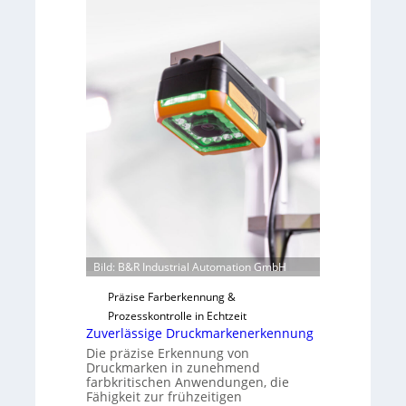
m
a
e
b
v
s
o
b
n
a
H
u
a
t
i
F
l
e
o
r
t
i
g
u
Bild: B&R Industrial Automation GmbH
n
g
Präzise Farberkennung &
a
Prozesskontrolle in Echtzeit
u
Zuverlässige Druckmarkenerkennung
s
Die präzise Erkennung von
Druckmarken in zunehmend
farbkritischen Anwendungen, die
Fähigkeit zur frühzeitigen