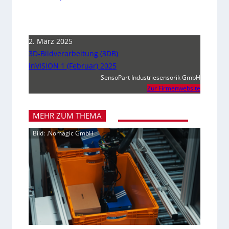
2. März 2025
3D-Bildverarbeitung (3DB)
inVISION 1 (Februar) 2025
SensoPart Industriesensorik GmbH
Zur Firmenwebsite
MEHR ZUM THEMA
Bild: .Nomagic GmbH