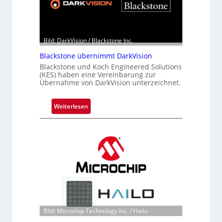
Bild: DarkVision / Blackstone Inc.
Blackstone übernimmt DarkVision
Blackstone und Koch Engineered Solutions
(KES) haben eine Vereinbarung zur
Übernahme von DarkVision unterzeichnet.
:
Weiterlesen
B
l
a
c
k
s
t
o
n
e
Bild: Microchip Technology Inc. / Hailo
ü