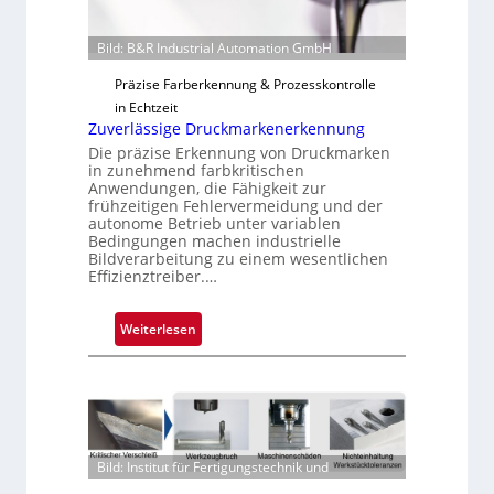
n
g
Bild: B&R Industrial Automation GmbH
a
u
Präzise Farberkennung & Prozesskontrolle
s
in Echtzeit
Zuverlässige Druckmarkenerkennung
Die präzise Erkennung von Druckmarken
in zunehmend farbkritischen
Anwendungen, die Fähigkeit zur
frühzeitigen Fehlervermeidung und der
autonome Betrieb unter variablen
Bedingungen machen industrielle
Bildverarbeitung zu einem wesentlichen
Effizienztreiber.…
:
Weiterlesen
Z
u
v
e
r
Bild: Institut für Fertigungstechnik und
l
ä