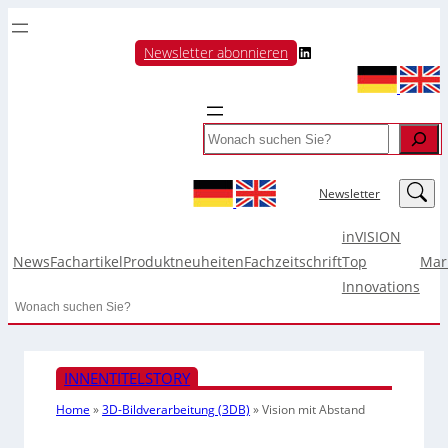
LinkedIn
Newsletter abonnieren
Search
LinkedIn
Newsletter
inVISION
News
Fachartikel
Produktneuheiten
Fachzeitschrift
Top
Mar
Innovations
Search
INNENTITELSTORY
Home
»
3D-Bildverarbeitung (3DB)
»
Vision mit Abstand