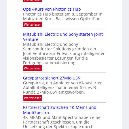
e
e
K
r
r
s
I
Optik-Kurs von Photonics Hub
a
b
W
-
e
Photonics Hub bietet am 8. September in
a
E
e
u
Mainz den Kurs ‚Basiswissen Optik II‘ an.
c
i
s
i
h
n
:
Weiterlesen
-
s
t
s
O
S
t
a
p
u
Mitsubishi Electric und Sony starten Joint
e
u
t
t
m
n
Venture
m
z
i
i
i
n
Mitsubishi Electric und Sony
g
k
n
m
i
Semiconductor Solutions gründen ein
-
s
a
e
m
K
Joint Venture zur Entwicklung intelligenter
r
-
r
m
u
visionsbasierter Lösungen für die
s
t
T
r
Fertigungsautomatisierung.
t
i
s
r
e
n
:
Weiterlesen
v
e
n
d
M
o
H
e
i
n
n
Greyparrot sichert 27Mio.US$
a
r
t
P
d
Greyparrot, ein Anbieter von KI-basierter
l
D
s
h
Abfallintelligenz, hat in einer Series-B-
s
b
A
u
o
Runde 27Mio.US$ eingeworben.
j
C
b
t
a
H
i
o
:
Weiterlesen
h
-
s
n
G
r
I
h
i
r
Partnerschaft zwischen 4K-Mems und
n
i
c
e
MantiSpectra
d
E
s
y
u
l
H
4K-MEMS und MantiSpectra haben eine
p
s
e
u
Partnerschaft geschlossen, um die
a
t
c
b
r
Umsetzung der Spektroskopie durch
r
t