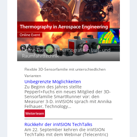
y
r
n
p
e
E
e
a
M
r
c
E
s
t
A
p
s
-
e
S
R
c
e
e
t
r
Online-Event zur Thermografie in Luft- und
g
r
i
Raumfahrttechnik
i
a
e
o
l
s
n
Flexible 3D-Sensorfamilie mit unterschiedlichen
N
-
Varianten
e
B
Unbegrenzte Möglichkeiten
w
-
Zu Beginn des Jahres stellte
s
R
Pepperl+Fuchs ein neues Mitglied der 3D-
‘
u
Sensorfamilie SmartRunner vor: den
n
Measurer 3-D. inVISION sprach mit Annika
Felhauer, Technology…
d
e
:
Weiterlesen
U
Rückkehr der inVISION TechTalks
n
Am 22. September kehren die inVISION
b
TechTalks mit dem Webinar (Telecentric)
e