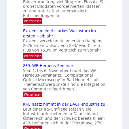
Bildverarbeitung vielfältig zum Einsatz. Sie
f
z
c
ordnet Bilddaten vordefinierten Klassen
d
u
h
zu und unterstützt automatisierte
e
E
Entscheidungen im…
T
r
l
a
:
Weiterlesen
V
W
e
l
e
I
Exosens meldet starkes Wachstum im
k
k
n
S
ersten Halbjahr
t
n
s
I
Exosens verzeichnete im ersten Halbjahr
d
r
2026 einen Umsatz von 253,1Mio.€ – ein
i
O
o
e
Plus von 15,3% im Vergleich zum Vorjahr.
N
n
K
:
Weiterlesen
2
I
i
E
m
0
k
x
869. WE-Heraeus-Seminar
i
2
o
-
t
Vom 1. bis 6. November findet das WE-
s
6
d
u
Heraeus-Seminar zu ‚Computational
e
e
Optical Microscopy‘ in Bad Honnef statt.
n
n
n
Themenschwerpunkte sind die Integration
s
d
k
m
von Computeralgorithmen…
t
B
e
:
Weiterlesen
l
i
8
d
l
6
KI-Einsatz nimmt in der DACH-Industrie zu
e
9
d
t
Laut einer IFS-Umfrage setzen viele
.
s
v
Industrieunternehmen in Deutschland,
W
t
Österreich und der Schweiz bereits KI ein:
e
E
a
43% befinden sich in der Pilotphase, 27%…
-
r
r
H
k
:
Weiterlesen
a