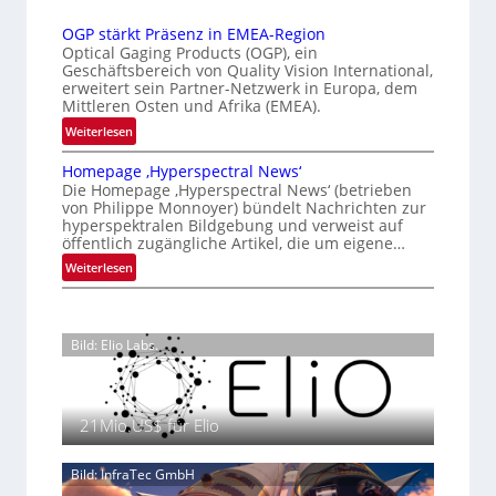
a
n
a
r
t
OGP stärkt Präsenz in EMEA-Region
u
l
t
i
Optical Gaging Products (OGP), ein
n
a
e
o
Geschäftsbereich von Quality Vision International,
g
n
erweitert sein Partner-Netzwerk in Europa, dem
K
n
d
Mittleren Osten und Afrika (EMEA).
a
o
o
:
l
Weiterlesen
n
b
O
V
t
e
Homepage ‚Hyperspectral News‘
G
i
r
t
Die Homepage ‚Hyperspectral News‘ (betrieben
P
s
o
von Philippe Monnoyer) bündelt Nachrichten zur
e
s
i
hyperspektralen Bildgebung und verweist auf
l
i
t
o
öffentlich zugängliche Artikel, die um eigene…
l
l
ä
n
:
Weiterlesen
i
e
r
N
H
g
k
i
o
t
t
g
m
s
P
h
Bild: Elio Labs.
e
i
r
t
p
c
ä
2
a
h
s
0
g
a
21Mio.US$ für Elio
e
2
e
n
n
6
‚
S
z
Bild: InfraTec GmbH
H
e
i