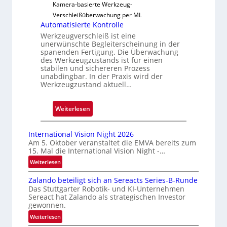
Kamera-basierte Werkzeug-
s
Verschleißüberwachung per ML
s
Automatisierte Kontrolle
i
Werkzeugverschleiß ist eine
g
unerwünschte Begleiterscheinung in der
spanenden Fertigung. Die Überwachung
e
des Werkzeugzustands ist für einen
D
stabilen und sichereren Prozess
r
unabdingbar. In der Praxis wird der
u
Werkzeugzustand aktuell…
c
k
:
Weiterlesen
m
A
a
u
International Vision Night 2026
r
t
Am 5. Oktober veranstaltet die EMVA bereits zum
k
15. Mal die International Vision Night -…
o
e
m
:
Weiterlesen
n
I
a
e
Zalando beteiligt sich an Sereacts Series-B-Runde
n
t
Das Stuttgarter Robotik- und KI-Unternehmen
r
t
i
Sereact hat Zalando als strategischen Investor
e
k
s
gewonnen.
r
e
i
:
Weiterlesen
n
n
e
Z