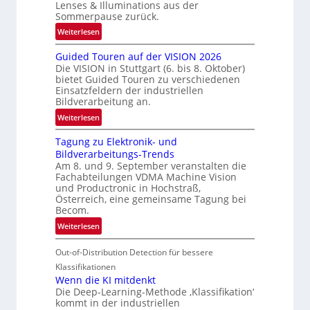
Lenses & Illuminations aus der
g
Sommerpause zurück.
r
:
Weiterlesen
e
R
n
Guided Touren auf der VISION 2026
ü
z
Die VISION in Stuttgart (6. bis 8. Oktober)
c
t
bietet Guided Touren zu verschiedenen
k
Einsatzfeldern der industriellen
e
k
Bildverarbeitung an.
M
e
:
ö
Weiterlesen
h
G
g
r
Tagung zu Elektronik- und
u
l
d
Bildverarbeitungs-Trends
i
i
e
Am 8. und 9. September veranstalten die
d
c
r
Fachabteilungen VDMA Machine Vision
e
h
und Productronic in Hochstraß,
i
d
k
Österreich, eine gemeinsame Tagung bei
n
T
e
Becom.
V
o
i
:
Weiterlesen
I
u
t
T
S
r
e
Out-of-Distribution Detection für bessere
a
I
e
n
g
Klassifikationen
O
n
u
Wenn die KI mitdenkt
N
a
Die Deep-Learning-Methode ‚Klassifikation‘
n
T
u
kommt in der industriellen
g
e