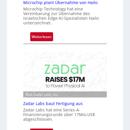
Microchip plant Übernahme von Hailo
b
Microchip Technology hat eine
e
Vereinbarung zur Übernahme des
r
israelischen Edge-KI-Spezialisten Hailo
unterzeichnet.
n
i
m
:
Weiterlesen
m
M
t
i
D
c
a
r
r
o
k
c
V
h
i
i
s
p
Bild: Zadar Labs, Inc.
i
p
o
Zadar Labs baut Fertigung aus
l
n
a
Zadar Labs hat eine Series-A-
Finanzierungsrunde über 17Mio.US$
n
abgeschlossen.
t
Ü