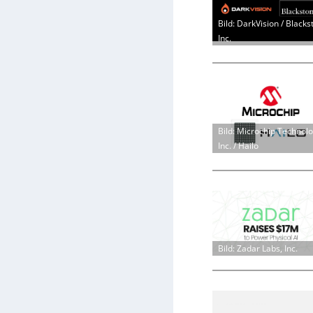
Bild: DarkVision / Blacks
Inc.
Bild: Microchip Technol
Inc. / Hailo
Bild: Zadar Labs, Inc.