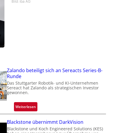
Bild: iba AG
Zalando beteiligt sich an Sereacts Series-B-
Runde
Das Stuttgarter Robotik- und KI-Unternehmen
Sereact hat Zalando als strategischen Investor
gewonnen.
:
Weiterlesen
Z
a
Blackstone übernimmt DarkVision
l
Blackstone und Koch Engineered Solutions (KES)
a