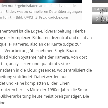
t
rden nur Ergebnisdaten an die Cloud versendet
Bild: Elio 
ten Bilder, was zu schnelleren Datenübertagungen
n führt.
–
Bild: ©VICHIZH/stock.adobe.com
21Mio
nentwurf ist die Edge-Bildverarbeitung. Hierbei
f
ung der komplexen Bilddaten dezentral und dicht an
i
i
quelle (Kamera), also an der Kante (Edge) zur
Die Verarbeitung übernehmen Single Board
i
ed Vision Systeme nahe der Kamera. Von dort
rten, analysierten und quantitativ stark
-
f
sdaten in die Cloud gesendet, wo zentralisiert die
t
itung stattfindet. Dabei werden nur
-
et und keine kompletten Bilder. Einen
i
 nutzten bereits Mitte der 1990er Jahre die Smart
-Bildverarbeitung heute meist preisgünstiger. Die
ind: