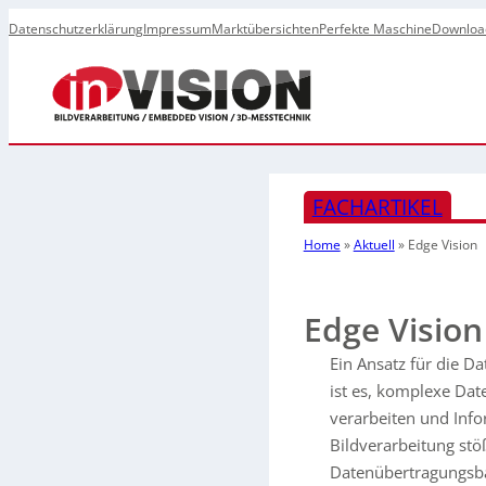
Datenschutzerklärung
Impressum
Marktübersichten
Perfekte Maschine
Downloa
FACHARTIKEL
Home
»
Aktuell
»
Edge Vision
Edge Vision
Ein Ansatz für die D
ist es, komplexe Date
verarbeiten und Inf
Bildverarbeitung stö
Datenübertragungsban