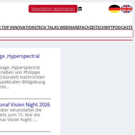
LinkedIn
Newsletter abonnieren
N TOP INNOVATIONS
TECH TALKS WEBINARE
FACHZEITSCHRIFT
PODCASTS
e ‚Hyperspectral
age ‚Hyperspectral
trieben von Philippe
 bündelt Nachrichten
spektralen Bildgebung
eist…
H
ional Vision Night 2026
o
ober veranstaltet die
m
its zum 15. Mal die
e
nal Vision Night -…
p
a
g