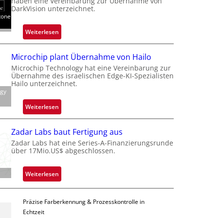
haben eine Vereinbarung zur Übernahme von
n
DarkVision unterzeichnet.
tone
d
o
:
Weiterlesen
b
B
e
l
Microchip plant Übernahme von Hailo
t
a
Microchip Technology hat eine Vereinbarung zur
e
c
Übernahme des israelischen Edge-KI-Spezialisten
i
k
Hailo unterzeichnet.
l
ogy
s
i
t
:
Weiterlesen
g
o
M
t
n
i
s
Zadar Labs baut Fertigung aus
e
c
i
Zadar Labs hat eine Series-A-Finanzierungsrunde
ü
r
über 17Mio.US$ abgeschlossen.
c
b
o
h
e
c
a
:
Weiterlesen
r
h
n
Z
n
i
S
a
i
p
e
Präzise Farberkennung & Prozesskontrolle in
d
m
p
r
Echtzeit
a
m