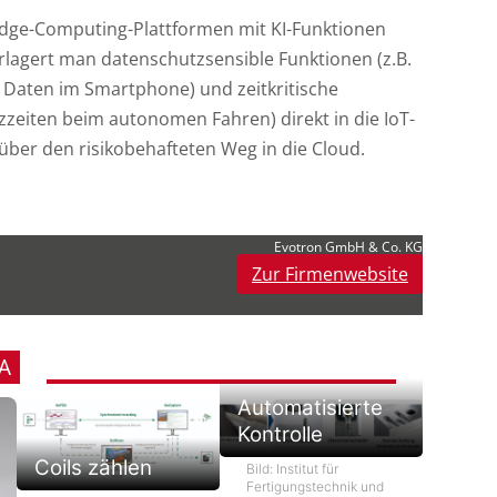
ge-Computing-Plattformen mit KI-Funktionen
rlagert man datenschutzsensible Funktionen (z.B.
 Daten im Smartphone) und zeitkritische
zzeiten beim autonomen Fahren) direkt in die IoT-
über den risikobehafteten Weg in die Cloud.
Evotron GmbH & Co. KG
Zur Firmenwebsite
A
Automatisierte
Kontrolle
Coils zählen
Bild: Institut für
Fertigungstechnik und