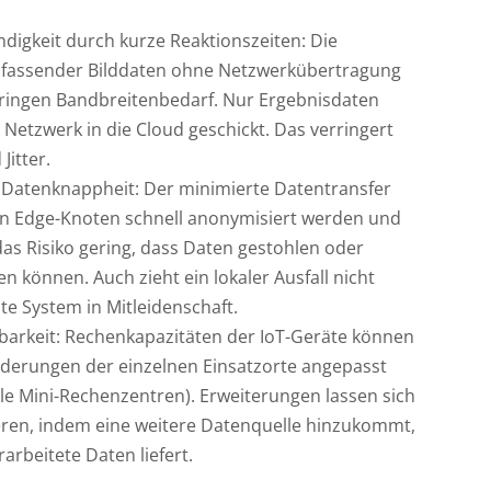
f
igkeit durch kurze Reaktionszeiten: Die
fassender Bilddaten ohne Netzwerkübertragung
eringen Bandbreitenbedarf. Nur Ergebnisdaten
t
Netzwerk in die Cloud geschickt. Das verringert
t
Jitter.
 Datenknappheit: Der minimierte Datentransfer
an Edge-Knoten schnell anonymisiert werden und
i
 das Risiko gering, dass Daten gestohlen oder
n können. Auch zieht ein lokaler Ausfall nicht
te System in Mitleidenschaft.
erbarkeit: Rechenkapazitäten der IoT-Geräte können
rderungen der einzelnen Einsatzorte angepasst
ale Mini-Rechenzentren). Erweiterungen lassen sich
ieren, indem eine weitere Datenquelle hinzukommt,
rarbeitete Daten liefert.