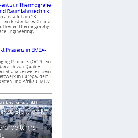
n
e
vent zur Thermografie
 und Raumfahrttechnik
e
H
veranstaltet am 23.
r
 ein kostenloses Online-
y
m Thema ‚Thermography
n
p
ace Engineering‘.
a
e
r
O
s
kt Präsenz in EMEA-
o
n
p
n
e
aging Products (OGP), ein
a
c
bereich von Quality
n
ernational, erweitert sein
V
e
r
etzwerk in Europa, dem
a
 Osten und Afrika (EMEA).
s
E
v
N
O
o
e
e
G
com Electronics GmbH
n
n
w
P
N
g zu Elektronik-
s
s
z
g
u
ä
erarbeitungs-
h
r
r
T
ds
k
2
h