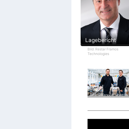
Lagebericht
Bild: Restar Framos
Technologies
Bild: ©Marc Schultheiss