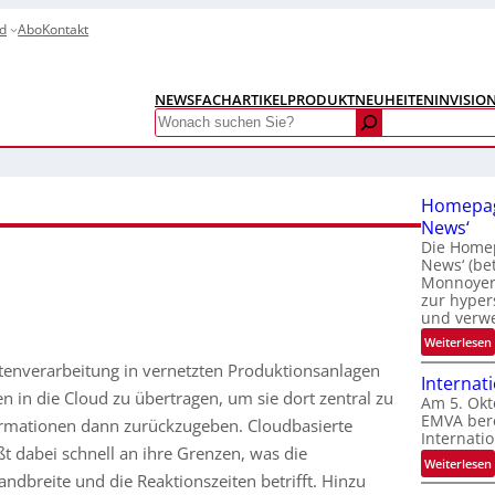
d
Abo
Kontakt
NEWS
FACHARTIKEL
PRODUKTNEUHEITEN
INVISIO
Search
Homepag
News‘
Die Homep
News‘ (be
Monnoyer)
zur hyper
und verw
:
Weiterlesen
atenverarbeitung in vernetzten Produktionsanlagen
Internat
n in die Cloud zu übertragen, um sie dort zentral zu
Am 5. Okt
EMVA bere
ormationen dann zurückzugeben. Cloudbasierte
Internatio
ßt dabei schnell an ihre Grenzen, was die
:
Weiterlesen
dbreite und die Reaktionszeiten betrifft. Hinzu
I