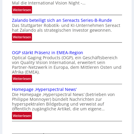
Mal die International Vision Night -…
:
Weiterlesen
I
Zalando beteiligt sich an Sereacts Series-B-Runde
n
Das Stuttgarter Robotik- und KI-Unternehmen Sereact
t
hat Zalando als strategischen Investor gewonnen.
e
:
Weiterlesen
r
Z
n
a
a
OGP stärkt Präsenz in EMEA-Region
l
t
Optical Gaging Products (OGP), ein Geschäftsbereich
a
i
von Quality Vision International, erweitert sein
n
o
Partner-Netzwerk in Europa, dem Mittleren Osten und
d
Afrika (EMEA).
n
o
a
:
Weiterlesen
b
l
O
e
Homepage ‚Hyperspectral News‘
V
G
t
Die Homepage ‚Hyperspectral News‘ (betrieben von
i
P
Philippe Monnoyer) bündelt Nachrichten zur
e
s
s
hyperspektralen Bildgebung und verweist auf
i
i
t
öffentlich zugängliche Artikel, die um eigene…
l
o
ä
:
Weiterlesen
i
n
r
H
g
N
k
o
t
i
t
m
s