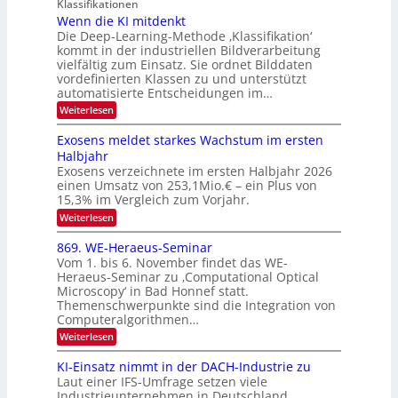
g
I
Klassifikationen
e
n
u
Wenn die KI mitdenkt
O
n
Die Deep-Learning-Methode ‚Klassifikation‘
n
N
a
kommt in der industriellen Bildverarbeitung
g
T
u
vielfältig zum Einsatz. Sie ordnet Bilddaten
z
e
vordefinierten Klassen zu und unterstützt
f
u
c
automatisierte Entscheidungen im…
d
E
h
:
Weiterlesen
e
l
T
W
r
e
e
a
Exosens meldet starkes Wachstum im ersten
V
n
k
Halbjahr
l
n
I
Exosens verzeichnete im ersten Halbjahr 2026
t
k
d
S
einen Umsatz von 253,1Mio.€ – ein Plus von
i
r
s
e
I
15,3% im Vergleich zum Vorjahr.
o
K
O
:
Weiterlesen
n
I
E
N
m
i
x
869. WE-Heraeus-Seminar
i
2
o
k
t
Vom 1. bis 6. November findet das WE-
0
s
d
-
Heraeus-Seminar zu ‚Computational Optical
e
2
e
u
Microscopy‘ in Bad Honnef statt.
n
n
6
Themenschwerpunkte sind die Integration von
s
n
k
m
Computeralgorithmen…
t
d
e
:
Weiterlesen
B
l
8
d
i
6
KI-Einsatz nimmt in der DACH-Industrie zu
e
l
9
t
Laut einer IFS-Umfrage setzen viele
.
d
s
Industrieunternehmen in Deutschland,
W