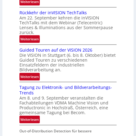
‘
:
Weiterlesen
u
U
n
Rückkehr der inVISION TechTalks
n
d
Am 22. September kehren die inVISION
b
e
TechTalks mit dem Webinar (Telecentric)
e
Lenses & Illuminations aus der Sommerpause
g
zurück.
r
:
Weiterlesen
e
R
n
Guided Touren auf der VISION 2026
ü
z
Die VISION in Stuttgart (6. bis 8. Oktober) bietet
c
t
Guided Touren zu verschiedenen
k
Einsatzfeldern der industriellen
e
k
Bildverarbeitung an.
M
e
:
ö
Weiterlesen
h
G
g
r
Tagung zu Elektronik- und Bildverarbeitungs-
u
l
d
Trends
i
i
e
Am 8. und 9. September veranstalten die
d
c
r
Fachabteilungen VDMA Machine Vision und
e
h
Productronic in Hochstraß, Österreich, eine
i
d
k
gemeinsame Tagung bei Becom.
n
T
e
:
Weiterlesen
V
o
i
T
I
u
t
Out-of-Distribution Detection für bessere
a
S
r
e