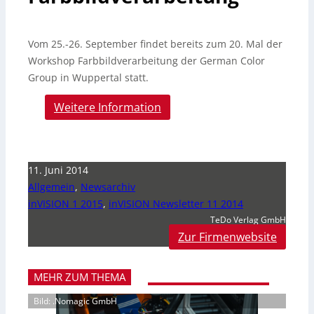
Vom 25.-26. September findet bereits zum 20. Mal der
Workshop Farbbildverarbeitung der German Color
Group in Wuppertal statt.
Weitere Information
11. Juni 2014
Allgemein
,
Newsarchiv
inVISION 1 2015
,
inVISION Newsletter 11 2014
TeDo Verlag GmbH
Zur Firmenwebsite
MEHR ZUM THEMA
Bild: .Nomagic GmbH