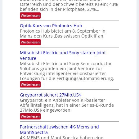
t
v
Österreich und der Schweiz bereits KI ein: 43%
E
a
befinden sich in der Pilotphase, 27%…
-
e
r
H
k
r
:
Weiterlesen
e
e
K
a
r
s
I
Optik-Kurs von Photonics Hub
a
r
W
-
e
Photonics Hub bietet am 8. September in
a
E
b
u
Mainz den Kurs ‚Basiswissen Optik II‘ an.
c
i
e
s
h
n
:
Weiterlesen
-
i
s
s
O
S
t
a
t
p
Mitsubishi Electric und Sony starten Joint
e
u
t
t
u
m
Venture
m
z
i
i
n
i
n
Mitsubishi Electric und Sony Semiconductor
k
n
m
i
Solutions gründen ein Joint Venture zur
-
g
a
e
m
K
Entwicklung intelligenter visionsbasierter
s
r
r
m
u
Lösungen für die Fertigungsautomatisierung.
-
s
t
r
:
t
Weiterlesen
i
s
T
M
e
n
v
r
i
n
d
o
Greyparrot sichert 27Mio.US$
t
H
e
e
n
Greyparrot, ein Anbieter von KI-basierter
s
a
r
P
n
Abfallintelligenz, hat in einer Series-B-Runde
u
l
D
h
d
27Mio.US$ eingeworben.
b
b
A
o
i
j
C
s
t
:
Weiterlesen
s
a
H
o
G
h
h
-
n
r
Partnerschaft zwischen 4K-Mems und
i
r
I
i
e
MantiSpectra
E
n
c
y
l
d
4K-MEMS und MantiSpectra haben eine
s
p