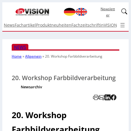
Newslett
Linked
er
News
Fachartikel
Produktneuheiten
Fachzeitschrift
inVISION Top I
NEWS
Home
»
Allgemein
»
20. Workshop Farbbildverarbeitung
20. Workshop Farbbildverarbeitung
Newsarchiv
20. Workshop
Farbbildverarbeitung