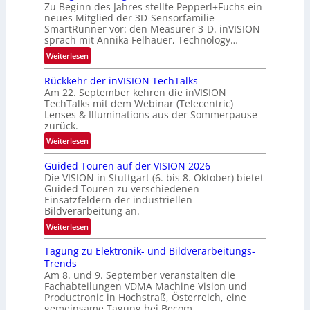
N
-
Zu Beginn des Jahres stellte Pepperl+Fuchs ein
e
B
neues Mitglied der 3D-Sensorfamilie
w
SmartRunner vor: den Measurer 3-D. inVISION
-
sprach mit Annika Felhauer, Technology…
s
R
‘
:
Weiterlesen
u
U
n
Rückkehr der inVISION TechTalks
n
d
Am 22. September kehren die inVISION
b
e
TechTalks mit dem Webinar (Telecentric)
e
Lenses & Illuminations aus der Sommerpause
g
zurück.
r
:
Weiterlesen
e
R
n
Guided Touren auf der VISION 2026
ü
z
Die VISION in Stuttgart (6. bis 8. Oktober) bietet
c
t
Guided Touren zu verschiedenen
k
Einsatzfeldern der industriellen
e
k
Bildverarbeitung an.
M
e
:
ö
Weiterlesen
h
G
g
r
Tagung zu Elektronik- und Bildverarbeitungs-
u
l
d
Trends
i
i
e
Am 8. und 9. September veranstalten die
d
c
r
Fachabteilungen VDMA Machine Vision und
e
h
Productronic in Hochstraß, Österreich, eine
i
d
k
gemeinsame Tagung bei Becom.