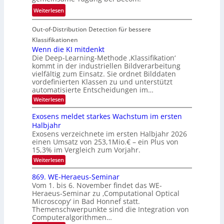
n
T
e
:
Weiterlesen
V
o
i
T
I
u
t
Out-of-Distribution Detection für bessere
a
S
r
e
g
I
Klassifikationen
e
n
u
Wenn die KI mitdenkt
O
n
Die Deep-Learning-Methode ‚Klassifikation‘
n
N
a
kommt in der industriellen Bildverarbeitung
g
T
u
vielfältig zum Einsatz. Sie ordnet Bilddaten
z
e
vordefinierten Klassen zu und unterstützt
f
u
c
automatisierte Entscheidungen im…
d
E
h
:
Weiterlesen
e
l
T
W
r
e
e
a
Exosens meldet starkes Wachstum im ersten
V
n
k
Halbjahr
l
n
I
Exosens verzeichnete im ersten Halbjahr 2026
t
k
d
S
einen Umsatz von 253,1Mio.€ – ein Plus von
i
r
s
e
I
15,3% im Vergleich zum Vorjahr.
o
K
O
:
Weiterlesen
n
I
E
N
m
i
x
869. WE-Heraeus-Seminar
i
2
o
k
t
Vom 1. bis 6. November findet das WE-
0
s
d
-
Heraeus-Seminar zu ‚Computational Optical
e
2
e
u
Microscopy‘ in Bad Honnef statt.
n
n
6
Themenschwerpunkte sind die Integration von
s
n
k
m
Computeralgorithmen…
t
d
e