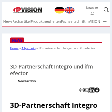
Newslett
Linked
er
News
Fachartikel
Produktneuheiten
Fachzeitschrift
inVISION Top I
NEWS
Home
»
Allgemein
»
3D-Partnerschaft Integro und ifm efector
3D-Partnerschaft Integro und ifm
efector
Newsarchiv
3D-Partnerschaft Integro