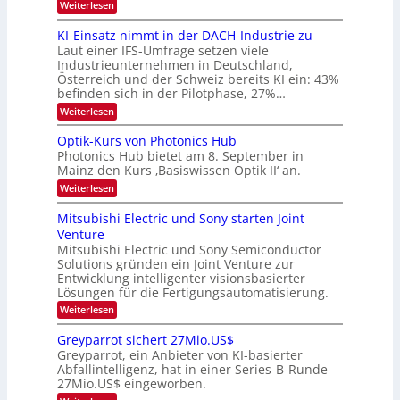
:
Weiterlesen
B
l
8
d
i
6
KI-Einsatz nimmt in der DACH-Industrie zu
e
l
9
t
Laut einer IFS-Umfrage setzen viele
.
d
s
Industrieunternehmen in Deutschland,
W
t
v
Österreich und der Schweiz bereits KI ein: 43%
E
a
befinden sich in der Pilotphase, 27%…
-
e
r
H
k
r
:
Weiterlesen
e
e
K
a
r
s
I
Optik-Kurs von Photonics Hub
a
r
W
-
e
Photonics Hub bietet am 8. September in
a
E
b
u
Mainz den Kurs ‚Basiswissen Optik II‘ an.
c
i
e
s
h
n
:
Weiterlesen
-
i
s
s
O
S
t
a
t
p
Mitsubishi Electric und Sony starten Joint
e
u
t
t
u
m
Venture
m
z
i
i
n
i
n
Mitsubishi Electric und Sony Semiconductor
k
n
m
i
Solutions gründen ein Joint Venture zur
-
g
a
e
m
K
Entwicklung intelligenter visionsbasierter
s
r
r
m
u
Lösungen für die Fertigungsautomatisierung.
-
s
t
r
:
t
Weiterlesen
i
s
T
M
e
n
v
r
i
n
d
o
Greyparrot sichert 27Mio.US$
t
H
e
e
n
Greyparrot, ein Anbieter von KI-basierter
s
a
r
P
n
Abfallintelligenz, hat in einer Series-B-Runde
u
l
D
h
d
27Mio.US$ eingeworben.
b
b
A
o
i
j
C
s
t