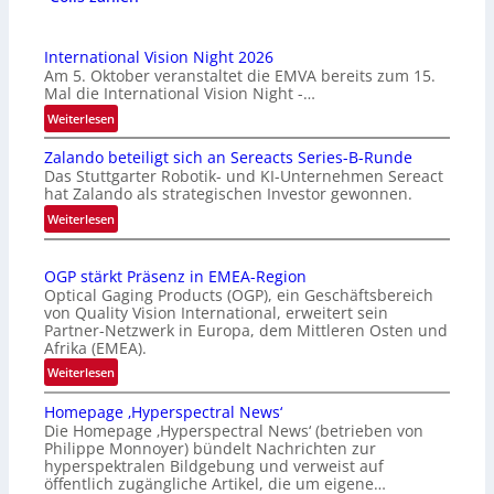
International Vision Night 2026
Am 5. Oktober veranstaltet die EMVA bereits zum 15.
Mal die International Vision Night -…
:
Weiterlesen
I
Zalando beteiligt sich an Sereacts Series-B-Runde
n
Das Stuttgarter Robotik- und KI-Unternehmen Sereact
t
hat Zalando als strategischen Investor gewonnen.
e
:
Weiterlesen
r
Z
n
a
a
OGP stärkt Präsenz in EMEA-Region
l
t
Optical Gaging Products (OGP), ein Geschäftsbereich
a
i
von Quality Vision International, erweitert sein
n
o
Partner-Netzwerk in Europa, dem Mittleren Osten und
d
Afrika (EMEA).
n
o
a
:
Weiterlesen
b
l
O
e
Homepage ‚Hyperspectral News‘
V
G
t
Die Homepage ‚Hyperspectral News‘ (betrieben von
i
P
Philippe Monnoyer) bündelt Nachrichten zur
e
s
s
hyperspektralen Bildgebung und verweist auf
i
i
t
öffentlich zugängliche Artikel, die um eigene…
l