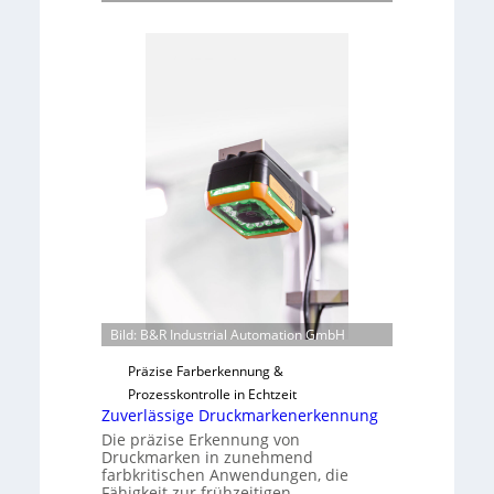
n
Ü
a
b
d
e
a
r
r
n
L
a
a
h
b
m
s
e
b
v
a
o
u
n
t
H
F
a
e
Bild: B&R Industrial Automation GmbH
i
r
l
t
Präzise Farberkennung &
o
i
Prozesskontrolle in Echtzeit
g
Zuverlässige Druckmarkenerkennung
u
Die präzise Erkennung von
Druckmarken in zunehmend
n
farbkritischen Anwendungen, die
g
Fähigkeit zur frühzeitigen