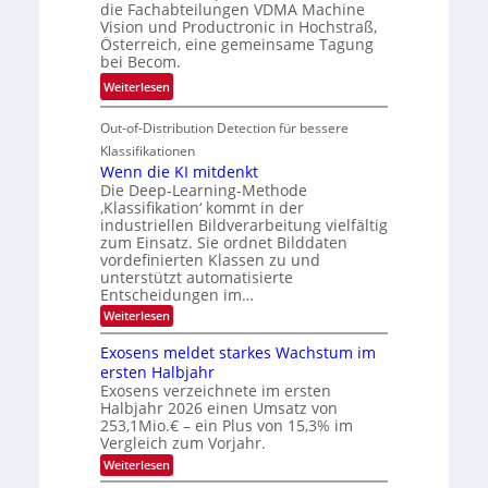
r
die Fachabteilungen VDMA Machine
e
h
Vision und Productronic in Hochstraß,
i
d
k
Österreich, eine gemeinsame Tagung
n
T
e
bei Becom.
V
o
i
:
Weiterlesen
I
u
t
T
S
r
e
Out-of-Distribution Detection für bessere
a
I
e
n
g
Klassifikationen
O
n
u
Wenn die KI mitdenkt
N
a
Die Deep-Learning-Methode
n
T
u
‚Klassifikation‘ kommt in der
g
e
industriellen Bildverarbeitung vielfältig
f
z
c
zum Einsatz. Sie ordnet Bilddaten
d
u
h
vordefinierten Klassen zu und
e
E
unterstützt automatisierte
T
r
Entscheidungen im…
l
a
V
e
:
Weiterlesen
l
I
W
k
k
e
S
Exosens meldet starkes Wachstum im
t
s
n
I
ersten Halbjahr
r
n
Exosens verzeichnete im ersten
O
d
o
Halbjahr 2026 einen Umsatz von
i
N
n
e
253,1Mio.€ – ein Plus von 15,3% im
2
K
i
Vergleich zum Vorjahr.
I
0
k
:
Weiterlesen
m
2
E
-
i