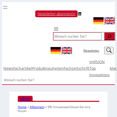
LinkedIn
Newsletter abonnieren
Search
LinkedIn
Newsletter
inVISION
News
Fachartikel
Produktneuheiten
Fachzeitschrift
Top
Mar
Innovations
Search
NEWS
Home
»
Allgemein
»
9% Umsatzwachstum bei Isra
Vision