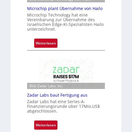
o
Microchip plant Übernahme von Hailo
n
Microchip Technology hat eine
e
Vereinbarung zur Übernahme des
ü
israelischen Edge-KI-Spezialisten Hailo
b
unterzeichnet.
e
r
:
Weiterlesen
n
M
i
i
m
c
m
r
t
o
D
c
a
Bild: Zadar Labs, Inc.
h
r
i
Zadar Labs baut Fertigung aus
k
p
Zadar Labs hat eine Series-A-
V
p
Finanzierungsrunde über 17Mio.US$
i
abgeschlossen.
l
s
a
i
n
:
Weiterlesen
o
t
Z