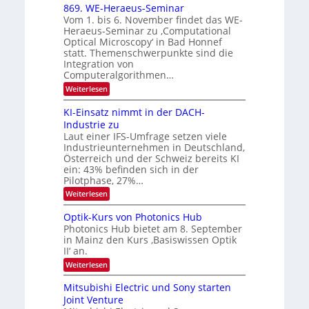
6
x
t
869. WE-Heraeus-Seminar
u
o
d
Vom 1. bis 6. November findet das WE-
n
s
e
Heraeus-Seminar zu ‚Computational
e
d
n
Optical Microscopy‘ in Bad Honnef
n
k
B
statt. Themenschwerpunkte sind die
s
t
i
m
Integration von
e
l
Computeralgorithmen…
l
d
:
Weiterlesen
d
8
v
e
6
t
KI-Einsatz nimmt in der DACH-
e
9
s
Industrie zu
r
.
t
Laut einer IFS-Umfrage setzen viele
W
a
a
Industrieunternehmen in Deutschland,
E
r
r
-
Österreich und der Schweiz bereits KI
k
b
H
e
ein: 43% befinden sich in der
e
s
e
Pilotphase, 27%…
r
W
i
:
Weiterlesen
a
a
K
t
e
c
I
u
Optik-Kurs von Photonics Hub
h
u
-
s
s
Photonics Hub bietet am 8. September
n
E
-
t
in Mainz den Kurs ‚Basiswissen Optik
i
S
g
u
II‘ an.
n
e
m
s
s
m
:
i
Weiterlesen
-
a
i
O
m
t
n
T
p
e
Mitsubishi Electric und Sony starten
z
a
t
r
r
Joint Venture
n
r
i
s
e
i