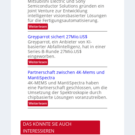
Mitsubishi Electric und Sony
k
t
m
Semiconductor Solutions gründen ein
-
n
e
m
K
n
Joint Venture zur Entwicklung
d
t
u
H
intelligenter visionsbasierter Lösungen
i
s
r
a
für die Fertigungsautomatisierung.
n
s
l
d
:
Weiterlesen
v
b
e
M
o
j
r
i
n
a
Greyparrot sichert 27Mio.US$
D
t
P
h
Greyparrot, ein Anbieter von KI-
A
s
h
r
basierter Abfallintelligenz, hat in einer
C
u
o
H
Series-B-Runde 27Mio.US$
b
t
-
eingeworben.
i
o
I
s
n
:
Weiterlesen
n
h
i
G
d
i
c
r
Partnerschaft zwischen 4K-Mems und
u
E
s
e
s
l
MantiSpectra
H
y
t
e
u
4K-MEMS und MantiSpectra haben
p
r
c
b
eine Partnerschaft geschlossen, um die
a
i
t
r
Umsetzung der Spektroskopie durch
e
r
r
chipbasierte Lösungen voranzutreiben.
z
i
o
u
c
:
Weiterlesen
t
u
P
s
n
a
i
d
r
c
S
t
h
DAS KÖNNTE SIE AUCH
o
n
e
n
e
r
INTERESSIEREN
y
r
t