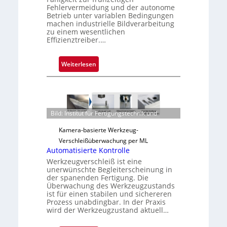
a
Fehlervermeidung und der autonome
Betrieb unter variablen Bedingungen
u
machen industrielle Bildverarbeitung
s
zu einem wesentlichen
Effizienztreiber.…
:
Weiterlesen
Z
u
v
e
Bild: Institut für Fertigungstechnik und
r
l
Kamera-basierte Werkzeug-
ä
Verschleißüberwachung per ML
s
Automatisierte Kontrolle
s
Werkzeugverschleiß ist eine
unerwünschte Begleiterscheinung in
i
der spanenden Fertigung. Die
g
Überwachung des Werkzeugzustands
e
ist für einen stabilen und sichereren
Prozess unabdingbar. In der Praxis
D
wird der Werkzeugzustand aktuell…
r
u