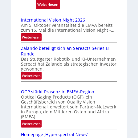
c
:
Weiterlesen
k
A
m
u
International Vision Night 2026
a
t
Am 5. Oktober veranstaltet die EMVA bereits
zum 15. Mal die International Vision Night -…
r
o
k
m
:
Weiterlesen
I
e
a
Zalando beteiligt sich an Sereacts Series-B-
n
n
t
Runde
t
e
i
Das Stuttgarter Robotik- und KI-Unternehmen
e
r
s
Sereact hat Zalando als strategischen Investor
r
gewonnen.
k
i
n
e
e
:
Weiterlesen
a
Z
n
r
t
a
n
t
i
OGP stärkt Präsenz in EMEA-Region
l
u
e
o
Optical Gaging Products (OGP), ein
a
n
K
n
Geschäftsbereich von Quality Vision
n
International, erweitert sein Partner-Netzwerk
a
g
o
d
in Europa, dem Mittleren Osten und Afrika
l
n
(EMEA).
o
V
t
b
:
Weiterlesen
i
r
e
O
s
o
t
Homepage ‚Hyperspectral News‘
G
i