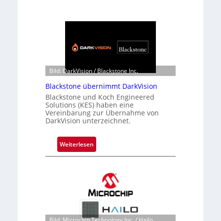
Bild: DarkVision / Blackstone Inc.
Blackstone übernimmt DarkVision
Blackstone und Koch Engineered
Solutions (KES) haben eine
Vereinbarung zur Übernahme von
DarkVision unterzeichnet.
:
Weiterlesen
B
l
a
c
k
s
t
Bild: Microchip Technology Inc. / Hailo