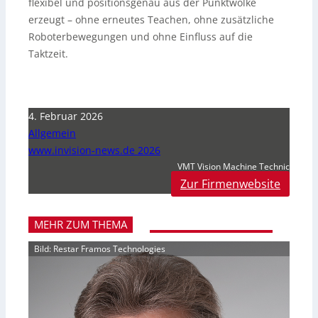
flexibel und positionsgenau aus der Punktwolke
erzeugt – ohne erneutes Teachen, ohne zusätzliche
Roboterbewegungen und ohne Einfluss auf die
Taktzeit.
4. Februar 2026
Allgemein
www.invision-news.de 2026
VMT Vision Machine Technic
Zur Firmenwebsite
MEHR ZUM THEMA
Bild: Restar Framos Technologies