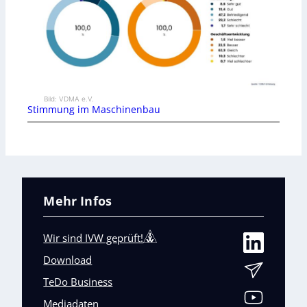
Bild: VDMA e.V.
Stimmung im Maschinenbau
Mehr Infos
Wir sind IVW geprüft!
Download
TeDo Business
Mediadaten