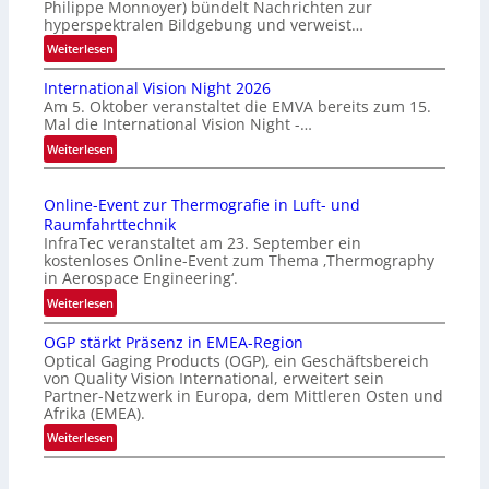
Philippe Monnoyer) bündelt Nachrichten zur
hyperspektralen Bildgebung und verweist…
:
Weiterlesen
H
International Vision Night 2026
o
Am 5. Oktober veranstaltet die EMVA bereits zum 15.
m
Mal die International Vision Night -…
e
:
Weiterlesen
p
I
a
n
g
Online-Event zur Thermografie in Luft- und
t
e
Raumfahrttechnik
e
‚
InfraTec veranstaltet am 23. September ein
r
H
kostenloses Online-Event zum Thema ‚Thermography
n
y
in Aerospace Engineering‘.
a
p
:
Weiterlesen
t
e
O
i
r
OGP stärkt Präsenz in EMEA-Region
n
o
Optical Gaging Products (OGP), ein Geschäftsbereich
s
l
n
von Quality Vision International, erweitert sein
p
i
Partner-Netzwerk in Europa, dem Mittleren Osten und
a
e
n
Afrika (EMEA).
l
c
e
:
Weiterlesen
V
t
-
O
i
r
E
G
s
a
v