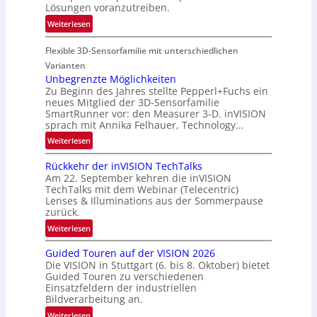
t
Lösungen voranzutreiben.
i
-
:
Weiterlesen
o
u
P
n
n
Flexible 3D-Sensorfamilie mit unterschiedlichen
a
d
r
Varianten
R
t
Unbegrenzte Möglichkeiten
a
Zu Beginn des Jahres stellte Pepperl+Fuchs ein
n
u
neues Mitglied der 3D-Sensorfamilie
e
SmartRunner vor: den Measurer 3-D. inVISION
m
r
sprach mit Annika Felhauer, Technology…
f
s
a
:
Weiterlesen
c
h
U
h
Rückkehr der inVISION TechTalks
r
n
a
Am 22. September kehren die inVISION
t
b
f
TechTalks mit dem Webinar (Telecentric)
t
e
t
Lenses & Illuminations aus der Sommerpause
e
g
zurück.
z
c
r
w
:
Weiterlesen
h
e
i
R
n
n
s
Guided Touren auf der VISION 2026
ü
i
z
Die VISION in Stuttgart (6. bis 8. Oktober) bietet
c
c
k
t
Guided Touren zu verschiedenen
h
k
Einsatzfeldern der industriellen
e
e
k
Bildverarbeitung an.
M
n
e
:
ö
Weiterlesen