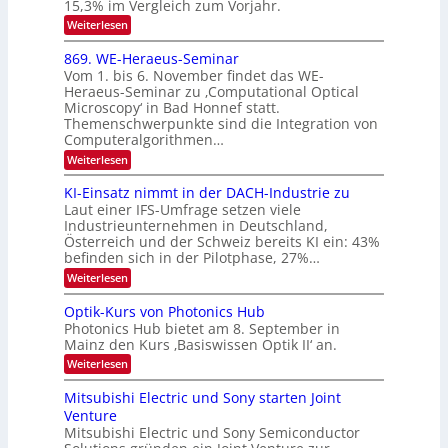
e
15,3% im Vergleich zum Vorjahr.
N
K
2
:
Weiterlesen
I
E
0
m
x
869. WE-Heraeus-Seminar
i
2
o
t
Vom 1. bis 6. November findet das WE-
s
6
d
Heraeus-Seminar zu ‚Computational Optical
e
e
Microscopy‘ in Bad Honnef statt.
n
n
Themenschwerpunkte sind die Integration von
s
k
m
Computeralgorithmen…
t
e
:
Weiterlesen
l
8
d
6
KI-Einsatz nimmt in der DACH-Industrie zu
e
9
t
Laut einer IFS-Umfrage setzen viele
.
s
Industrieunternehmen in Deutschland,
W
t
Österreich und der Schweiz bereits KI ein: 43%
E
a
befinden sich in der Pilotphase, 27%…
-
r
H
k
:
Weiterlesen
e
e
K
r
s
I
Optik-Kurs von Photonics Hub
a
W
-
e
Photonics Hub bietet am 8. September in
a
E
u
Mainz den Kurs ‚Basiswissen Optik II‘ an.
c
i
s
h
n
:
Weiterlesen
-
s
s
O
S
t
a
p
Mitsubishi Electric und Sony starten Joint
e
u
t
t
m
Venture
m
z
i
i
i
n
Mitsubishi Electric und Sony Semiconductor
k
n
m
i
-