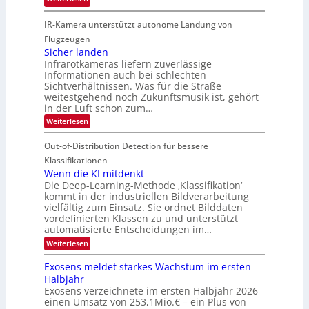
4
h
G
g
K
r
IR-Kamera unterstützt autonome Landung von
u
l
-
d
i
i
Flugzeugen
M
e
d
c
Sicher landen
e
r
Infrarotkameras liefern zuverlässige
e
h
m
i
Informationen auch bei schlechten
d
k
s
n
Sichtverhältnissen. Was für die Straße
T
e
u
weitestgehend noch Zukunftsmusik ist, gehört
V
o
i
in der Luft schon zum…
n
I
u
t
d
:
Weiterlesen
S
r
e
S
M
I
i
e
n
Out-of-Distribution Detection für bessere
a
O
c
n
n
h
Klassifikationen
N
a
e
t
Wenn die KI mitdenkt
T
r
u
Die Deep-Learning-Methode ‚Klassifikation‘
i
e
l
f
kommt in der industriellen Bildverarbeitung
a
S
c
vielfältig zum Einsatz. Sie ordnet Bilddaten
d
n
p
h
vordefinierten Klassen zu und unterstützt
d
e
e
e
T
automatisierte Entscheidungen im…
r
n
c
a
:
Weiterlesen
V
t
W
l
I
e
r
Exosens meldet starkes Wachstum im ersten
k
n
S
a
Halbjahr
s
n
I
Exosens verzeichnete im ersten Halbjahr 2026
d
O
einen Umsatz von 253,1Mio.€ – ein Plus von
i