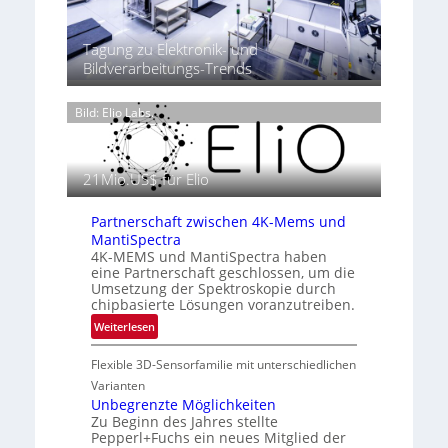
g
T
t
t
h
P
2
e
Tagung zu Elektronik- und
r
0
r
Bildverarbeitungs-Trends
ä
2
m
s
6
o
e
Bild: Elio Labs.
g
n
r
z
a
i
21Mio.US$ für Elio
f
n
i
E
e
Partnerschaft zwischen 4K-Mems und
M
i
MantiSpectra
E
4K-MEMS und MantiSpectra haben
n
A
eine Partnerschaft geschlossen, um die
L
-
Umsetzung der Spektroskopie durch
u
R
chipbasierte Lösungen voranzutreiben.
f
e
:
Weiterlesen
t
g
P
-
i
Flexible 3D-Sensorfamilie mit unterschiedlichen
a
u
o
r
Varianten
n
n
t
Unbegrenzte Möglichkeiten
d
Zu Beginn des Jahres stellte
n
R
Pepperl+Fuchs ein neues Mitglied der
e
a