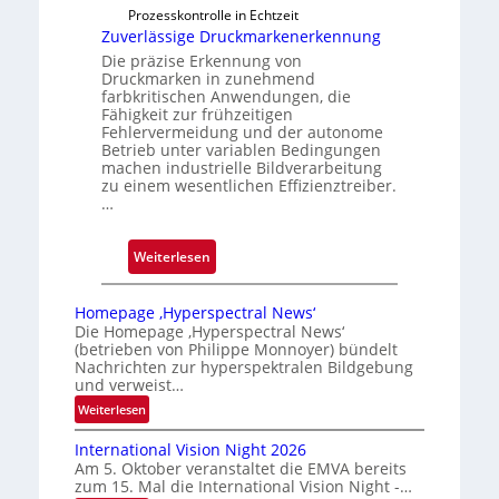
Prozesskontrolle in Echtzeit
u
Zuverlässige Druckmarkenerkennung
s
Die präzise Erkennung von
Druckmarken in zunehmend
farbkritischen Anwendungen, die
Fähigkeit zur frühzeitigen
Fehlervermeidung und der autonome
Betrieb unter variablen Bedingungen
machen industrielle Bildverarbeitung
zu einem wesentlichen Effizienztreiber.
…
:
Weiterlesen
Z
u
Homepage ‚Hyperspectral News‘
v
Die Homepage ‚Hyperspectral News‘
(betrieben von Philippe Monnoyer) bündelt
e
Nachrichten zur hyperspektralen Bildgebung
r
und verweist…
l
:
Weiterlesen
ä
H
s
International Vision Night 2026
o
s
Am 5. Oktober veranstaltet die EMVA bereits
m
zum 15. Mal die International Vision Night -…
i
e