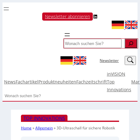
LinkedIn
Newsletter abonnieren
Search
LinkedIn
Newsletter
inVISION
News
Fachartikel
Produktneuheiten
Fachzeitschrift
Top
Mar
Innovations
Search
TOP INNOVATIONS
Home
»
Allgemein
»
3D-Ultraschall für sichere Robotik