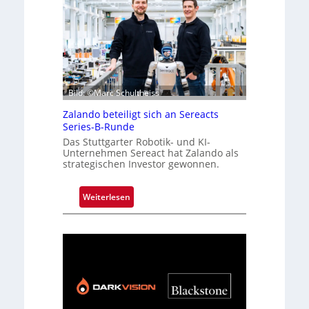
Bild: ©Marc Schultheiss
Zalando beteiligt sich an Sereacts
Series-B-Runde
Das Stuttgarter Robotik- und KI-
Unternehmen Sereact hat Zalando als
strategischen Investor gewonnen.
:
Weiterlesen
Z
a
l
a
n
d
o