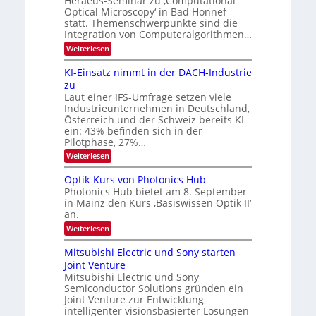
Heraeus-Seminar zu ‚Computational
e
n
Optical Microscopy‘ in Bad Honnef
n
k
statt. Themenschwerpunkte sind die
s
t
m
Integration von Computeralgorithmen…
e
:
Weiterlesen
l
8
d
6
KI-Einsatz nimmt in der DACH-Industrie
e
9
t
zu
.
s
Laut einer IFS-Umfrage setzen viele
W
t
Industrieunternehmen in Deutschland,
E
a
-
Österreich und der Schweiz bereits KI
r
H
ein: 43% befinden sich in der
k
e
e
Pilotphase, 27%…
r
s
:
Weiterlesen
a
W
K
e
a
I
u
Optik-Kurs von Photonics Hub
c
-
s
h
Photonics Hub bietet am 8. September
E
-
s
in Mainz den Kurs ‚Basiswissen Optik II‘
i
S
t
an.
n
e
u
s
m
:
Weiterlesen
m
a
i
O
i
t
n
p
m
Mitsubishi Electric und Sony starten
z
a
t
e
Joint Venture
n
r
i
r
i
Mitsubishi Electric und Sony
k
s
m
Semiconductor Solutions gründen ein
-
t
m
K
Joint Venture zur Entwicklung
e
t
u
n
intelligenter visionsbasierter Lösungen
i