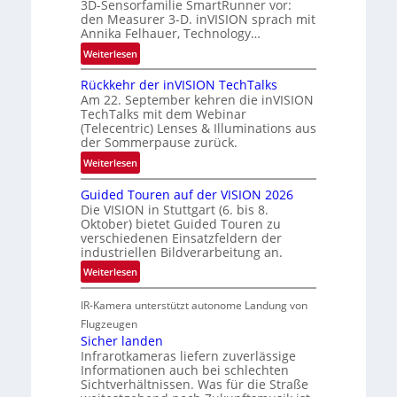
3D-Sensorfamilie SmartRunner vor:
r
u
den Measurer 3-D. inVISION sprach mit
s
m
Annika Felhauer, Technology…
c
f
:
Weiterlesen
h
a
U
a
h
Rückkehr der inVISION TechTalks
n
f
r
Am 22. September kehren die inVISION
b
t
TechTalks mit dem Webinar
t
e
(Telecentric) Lenses & Illuminations aus
z
t
g
der Sommerpause zurück.
w
e
r
i
:
Weiterlesen
c
e
s
R
h
n
Guided Touren auf der VISION 2026
c
ü
n
z
Die VISION in Stuttgart (6. bis 8.
h
c
i
t
Oktober) bietet Guided Touren zu
e
k
k
verschiedenen Einsatzfeldern der
e
n
k
industriellen Bildverarbeitung an.
M
4
e
:
ö
Weiterlesen
K
h
G
g
-
r
IR-Kamera unterstützt autonome Landung von
u
l
M
d
i
i
Flugzeugen
e
e
d
c
Sicher landen
m
r
Infrarotkameras liefern zuverlässige
e
h
s
i
Informationen auch bei schlechten
d
k
u
n
Sichtverhältnissen. Was für die Straße
T
e
n