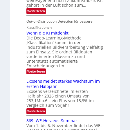
weitestgehend noch Zukunftsmusik ist,
V
o
i
gehört in der Luft schon zum…
d
I
u
t
:
Weiterlesen
M
S
r
e
S
a
I
i
e
n
Out-of-Distribution Detection für bessere
n
O
c
n
h
Klassifikationen
t
N
a
e
Wenn die KI mitdenkt
i
T
r
u
Die Deep-Learning-Methode
S
e
l
f
‚Klassifikation‘ kommt in der
a
p
c
industriellen Bildverarbeitung vielfältig
d
n
e
h
zum Einsatz. Sie ordnet Bilddaten
d
e
c
e
T
vordefinierten Klassen zu und
r
n
unterstützt automatisierte
t
a
V
Entscheidungen im…
r
l
I
:
Weiterlesen
a
k
S
W
s
e
I
Exosens meldet starkes Wachstum im
n
O
ersten Halbjahr
n
Exosens verzeichnete im ersten
N
d
Halbjahr 2026 einen Umsatz von
i
2
e
253,1Mio.€ – ein Plus von 15,3% im
0
K
Vergleich zum Vorjahr.
I
2
:
Weiterlesen
m
6
E
i
x
t
869. WE-Heraeus-Seminar
o
d
Vom 1. bis 6. November findet das WE-
s
e