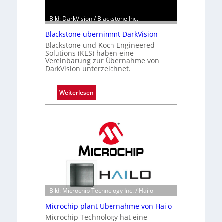
b
e
Bild: DarkVision / Blackstone Inc.
t
Blackstone übernimmt DarkVision
e
i
Blackstone und Koch Engineered
Solutions (KES) haben eine
l
Vereinbarung zur Übernahme von
i
DarkVision unterzeichnet.
g
t
:
Weiterlesen
s
B
i
l
c
a
h
c
a
k
n
s
S
t
e
o
r
n
e
Bild: Microchip Technology Inc. / Hailo
e
a
Microchip plant Übernahme von Hailo
ü
c
Microchip Technology hat eine
b
t