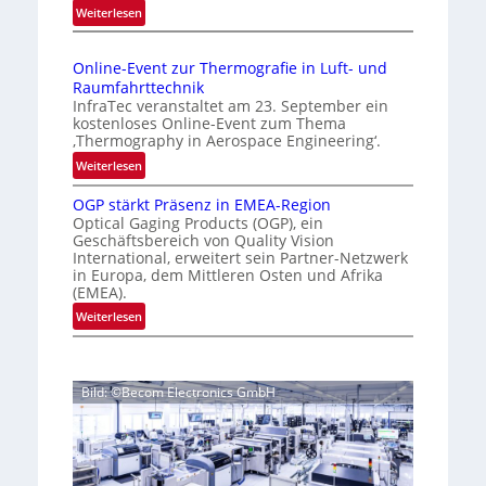
:
Weiterlesen
g
p
I
e
a
n
g
D
Online-Event zur Thermografie in Luft- und
t
e
r
Raumfahrttechnik
e
‚
u
InfraTec veranstaltet am 23. September ein
r
H
kostenloses Online-Event zum Thema
c
n
y
‚Thermography in Aerospace Engineering‘.
k
a
p
:
Weiterlesen
m
t
e
O
a
i
r
OGP stärkt Präsenz in EMEA-Region
n
o
r
Optical Gaging Products (OGP), ein
s
l
n
Geschäftsbereich von Quality Vision
k
p
i
International, erweitert sein Partner-Netzwerk
a
e
e
n
in Europa, dem Mittleren Osten und Afrika
l
c
n
e
(EMEA).
V
t
e
-
:
Weiterlesen
i
r
E
r
O
s
a
v
k
G
i
l
e
e
P
o
N
n
Bild: ©Becom Electronics GmbH
s
n
n
e
t
t
n
N
w
z
ä
i
u
s
u
r
g
n
‘
r
k
h