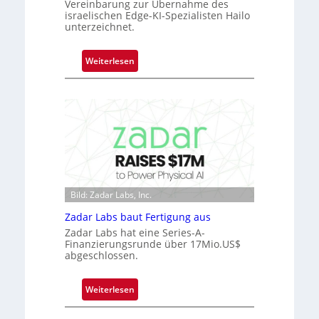
Vereinbarung zur Übernahme des
e
s
israelischen Edge-KI-Spezialisten Hailo
r
unterzeichnet.
S
n
e
i
r
:
Weiterlesen
m
i
M
m
e
i
t
s
c
D
-
r
a
B
o
r
-
c
k
R
h
V
u
i
i
n
Bild: Zadar Labs, Inc.
p
s
d
p
Zadar Labs baut Fertigung aus
i
e
l
o
Zadar Labs hat eine Series-A-
a
Finanzierungsrunde über 17Mio.US$
n
abgeschlossen.
n
t
Ü
:
Weiterlesen
b
Z
e
a