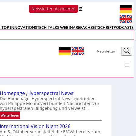
LinkedIn
Newsletter abonnieren
N TOP INNOVATIONS
TECH TALKS WEBINARE
FACHZEITSCHRIFT
PODCASTS
LinkedIn
Newsletter
Homepage ‚Hyperspectral News‘
Die Homepage ‚Hyperspectral News‘ (betrieben
von Philippe Monnoyer) bündelt Nachrichten zur
hyperspektralen Bildgebung und verweist…
:
Weiterlesen
H
International Vision Night 2026
o
Am 5. Oktober veranstaltet die EMVA bereits zum
m