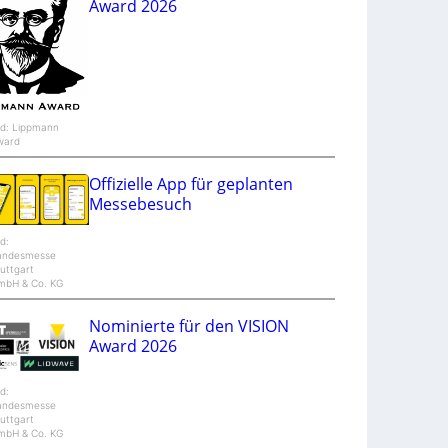
Award 2026
e
n
t
u
r
e
ld: Lippmann
ward
Offizielle App für geplanten
Messebesuch
ld:
andesmesse
uttgart
mbH & Co. KG
Nominierte für den VISION
Award 2026
ld:
andesmesse
uttgart
mbH & Co. KG