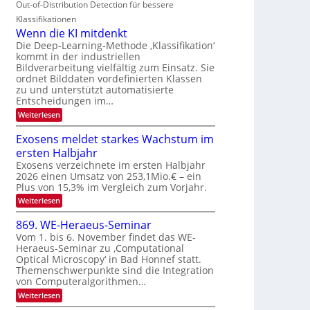
n
Out-of-Distribution Detection für bessere
O
c
n
t
N
h
Klassifikationen
a
i
e
T
Wenn die KI mitdenkt
r
u
S
e
Die Deep-Learning-Methode ‚Klassifikation‘
l
f
p
kommt in der industriellen
a
c
d
Bildverarbeitung vielfältig zum Einsatz. Sie
n
e
h
d
ordnet Bilddaten vordefinierten Klassen
e
c
T
e
zu und unterstützt automatisierte
r
t
n
a
Entscheidungen im…
V
r
l
:
Weiterlesen
I
a
k
W
S
e
s
Exosens meldet starkes Wachstum im
n
I
ersten Halbjahr
n
O
d
Exosens verzeichnete im ersten Halbjahr
N
i
2026 einen Umsatz von 253,1Mio.€ – ein
e
2
Plus von 15,3% im Vergleich zum Vorjahr.
K
0
:
Weiterlesen
I
2
E
m
x
i
869. WE-Heraeus-Seminar
6
o
t
Vom 1. bis 6. November findet das WE-
s
d
Heraeus-Seminar zu ‚Computational
e
e
Optical Microscopy‘ in Bad Honnef statt.
n
n
s
k
Themenschwerpunkte sind die Integration
m
t
von Computeralgorithmen…
e
:
Weiterlesen
l
8
d