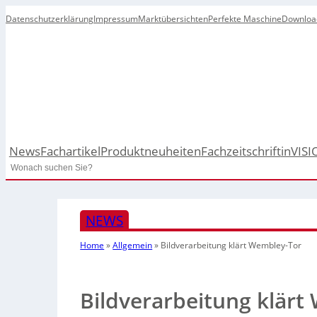
Datenschutzerklärung
Impressum
Marktübersichten
Perfekte Maschine
Downloa
News
Fachartikel
Produktneuheiten
Fachzeitschrift
inVISI
Search
NEWS
Home
»
Allgemein
»
Bildverarbeitung klärt Wembley-Tor
Bildverarbeitung klärt