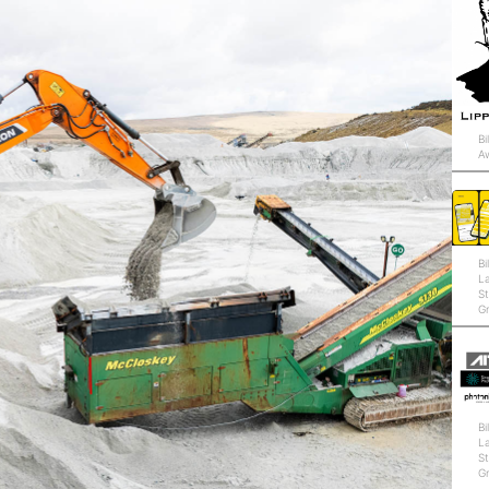
Bi
A
Bi
L
St
G
Bi
L
St
G