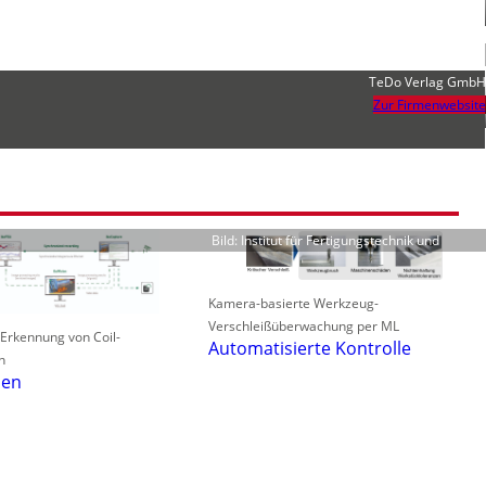
TeDo Verlag GmbH
Zur Firmenwebsite
Bild: Institut für Fertigungstechnik und
Kamera-basierte Werkzeug-
Verschleißüberwachung per ML
 Erkennung von Coil-
Automatisierte Kontrolle
n
len