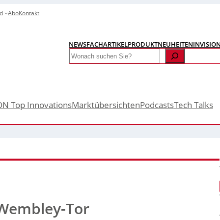
d
Abo
Kontakt
NEWS
FACHARTIKEL
PRODUKTNEUHEITEN
INVISIO
Search
ON Top Innovations
Marktübersichten
Podcasts
Tech Talks
 Wembley-Tor