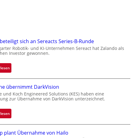
beteiligt sich an Sereacts Series-B-Runde
garter Robotik- und KI-Unternehmen Sereact hat Zalando als
chen Investor gewonnen.
:
rlesen
Z
a
one übernimmt DarkVision
l
a
e und Koch Engineered Solutions (KES) haben eine
ung zur Übernahme von DarkVision unterzeichnet.
n
d
o
:
rlesen
b
B
e
l
p plant Übernahme von Hailo
t
a