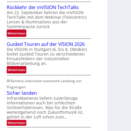
a
U
a
Rückkehr der inVISION TechTalks
u
n
f
Am 22. September kehren die inVISION
m
b
t
TechTalks mit dem Webinar (Telecentric)
f
e
z
Lenses & Illuminations aus der
a
g
w
Sommerpause zurück.
h
r
i
:
Weiterlesen
r
e
s
R
t
n
c
Guided Touren auf der VISION 2026
ü
t
z
h
Die VISION in Stuttgart (6. bis 8. Oktober)
c
e
t
bietet Guided Touren zu verschiedenen
e
k
c
e
Einsatzfeldern der industriellen
n
k
Bildverarbeitung an.
h
M
4
e
n
ö
:
Weiterlesen
K
h
i
g
G
-
r
k
l
IR-Kamera unterstützt autonome Landung von
u
M
d
i
i
Flugzeugen
e
e
c
d
Sicher landen
m
r
h
e
Infrarotkameras liefern zuverlässige
s
i
k
Informationen auch bei schlechten
d
u
n
Sichtverhältnissen. Was für die Straße
e
T
n
V
weitestgehend noch Zukunftsmusik ist,
i
o
d
I
gehört in der Luft schon zum…
t
u
M
S
:
Weiterlesen
e
r
a
S
I
n
i
e