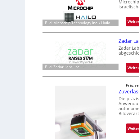
Microchip
israelisc
Weite
Bild: Microchip Technology Inc. / Hailo
Zadar La
Zadar Lab
abgeschl
Bild: Zadar Labs, Inc.
Weite
Präzise
Zuverlä
Die präzi
Anwendung
autonome 
Bildverar
Weite