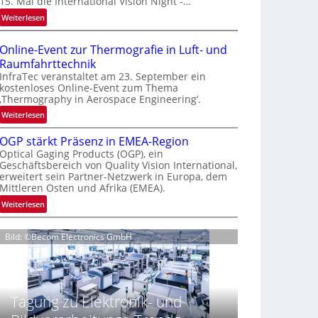
15. Mal die International Vision Night -…
e
:
Weiterlesen
p
I
a
n
g
Online-Event zur Thermografie in Luft- und
t
e
Raumfahrttechnik
e
‚
InfraTec veranstaltet am 23. September ein
r
H
kostenloses Online-Event zum Thema
‚Thermography in Aerospace Engineering‘.
n
y
a
p
:
Weiterlesen
t
e
O
i
OGP stärkt Präsenz in EMEA-Region
r
n
o
Optical Gaging Products (OGP), ein
s
l
Geschäftsbereich von Quality Vision International,
n
p
i
erweitert sein Partner-Netzwerk in Europa, dem
a
e
n
Mittleren Osten und Afrika (EMEA).
l
c
e
:
Weiterlesen
V
t
-
O
i
r
E
G
s
a
v
Bild: ©Becom Electronics GmbH
P
i
l
e
s
o
N
n
t
n
e
t
ä
N
w
z
Tagung zu Elektronik- und
r
i
s
u
k
g
‘
r