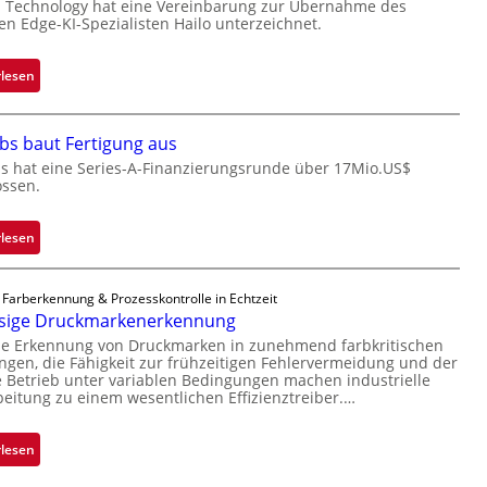
e
c
 Technology hat eine Vereinbarung zur Übernahme des
hen Edge-KI-Spezialisten Hailo unterzeichnet.
i
k
l
s
i
t
:
rlesen
g
o
M
t
n
i
s
bs baut Fertigung aus
e
c
i
ü
r
s hat eine Series-A-Finanzierungsrunde über 17Mio.US$
ossen.
c
b
o
h
e
c
a
r
h
:
rlesen
n
n
i
Z
S
i
p
a
 Farberkennung & Prozesskontrolle in Echtzeit
e
m
p
d
ssige Druckmarkenerkennung
r
m
l
a
se Erkennung von Druckmarken in zunehmend farbkritischen
e
t
a
r
en, die Fähigkeit zur frühzeitigen Fehlervermeidung und der
a
D
n
L
Betrieb unter variablen Bedingungen machen industrielle
c
a
t
a
beitung zu einem wesentlichen Effizienztreiber.…
t
r
Ü
b
s
k
b
s
:
rlesen
S
V
e
b
Z
e
i
r