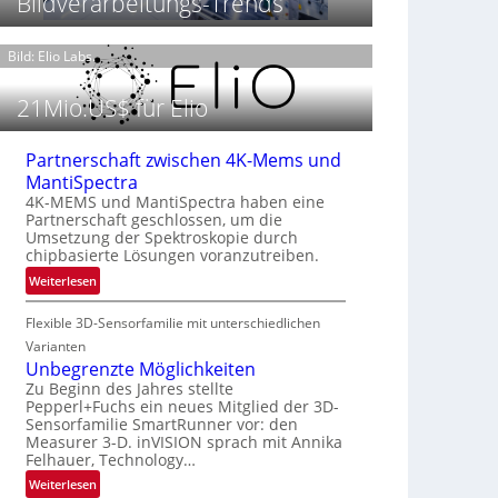
Bildverarbeitungs-Trends
t
h
T
P
t
h
r
Bild: Elio Labs.
2
e
ä
0
r
s
2
21Mio.US$ für Elio
m
e
6
o
n
g
Partnerschaft zwischen 4K-Mems und
z
r
MantiSpectra
i
a
4K-MEMS und MantiSpectra haben eine
n
f
Partnerschaft geschlossen, um die
E
i
Umsetzung der Spektroskopie durch
M
e
chipbasierte Lösungen voranzutreiben.
E
i
:
Weiterlesen
A
n
P
-
L
Flexible 3D-Sensorfamilie mit unterschiedlichen
a
R
u
r
Varianten
e
f
t
Unbegrenzte Möglichkeiten
g
t
n
Zu Beginn des Jahres stellte
i
-
Pepperl+Fuchs ein neues Mitglied der 3D-
e
o
u
Sensorfamilie SmartRunner vor: den
r
n
Measurer 3-D. inVISION sprach mit Annika
n
s
Felhauer, Technology…
d
c
R
:
Weiterlesen
h