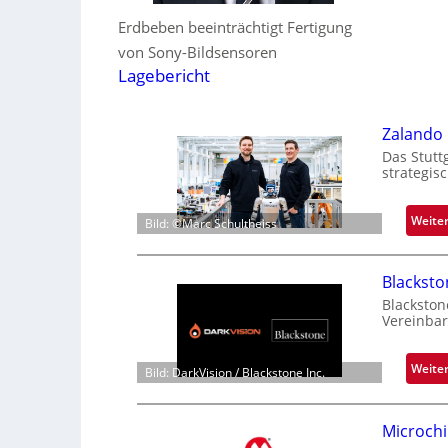
Erdbeben beeinträchtigt Fertigung
von Sony-Bildsensoren
Lagebericht
Zalando 
Das Stutt
strategis
Weite
Bild: ©Marc Schultheiss
Blackst
Blackston
Vereinbar
Weite
Bild: DarkVision / Blackstone Inc.
Microchi