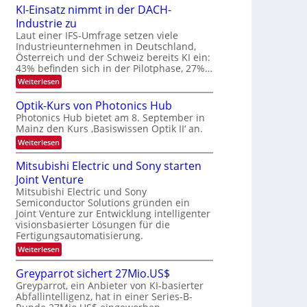
6
e
KI-Einsatz nimmt in der DACH-
9
t
Industrie zu
.
s
W
Laut einer IFS-Umfrage setzen viele
t
E
a
Industrieunternehmen in Deutschland,
-
r
Österreich und der Schweiz bereits KI ein:
H
k
43% befinden sich in der Pilotphase, 27%…
e
e
r
:
Weiterlesen
s
a
K
W
e
I
a
Optik-Kurs von Photonics Hub
u
-
c
Photonics Hub bietet am 8. September in
s
E
h
Mainz den Kurs ‚Basiswissen Optik II‘ an.
-
i
s
S
n
t
:
Weiterlesen
e
s
u
O
m
a
m
p
Mitsubishi Electric und Sony starten
i
t
i
t
n
z
Joint Venture
m
i
a
n
e
k
Mitsubishi Electric und Sony
r
i
r
-
Semiconductor Solutions gründen ein
m
s
K
Joint Venture zur Entwicklung intelligenter
m
t
u
visionsbasierter Lösungen für die
t
e
r
i
Fertigungsautomatisierung.
n
s
n
H
v
:
Weiterlesen
d
a
o
M
e
l
n
i
Greyparrot sichert 27Mio.US$
r
b
P
t
D
Greyparrot, ein Anbieter von KI-basierter
j
h
s
A
a
o
Abfallintelligenz, hat in einer Series-B-
u
C
h
t
b