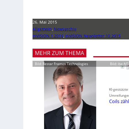
26. Mai 2015
Allgemein
,
Newsarchiv
inVISION 1 2016
,
inVISION Newsletter 10 2015
MEHR ZUM THEMA
Bild: Restar Framos Technologies
Bild: iba AG
KI-gestützte
Umreifunge
Coils zäh