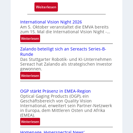
c
k
:
Weiterlesen
m
A
a
u
International Vision Night 2026
r
t
Am 5. Oktober veranstaltet die EMVA bereits
zum 15. Mal die International Vision Night -…
k
o
e
m
:
Weiterlesen
I
n
a
Zalando beteiligt sich an Sereacts Series-B-
n
e
t
Runde
t
r
i
Das Stuttgarter Robotik- und KI-Unternehmen
e
k
s
Sereact hat Zalando als strategischen Investor
r
gewonnen.
e
i
n
n
e
:
Weiterlesen
a
Z
n
r
t
a
u
t
i
OGP stärkt Präsenz in EMEA-Region
l
n
e
o
Optical Gaging Products (OGP), ein
a
g
K
n
Geschäftsbereich von Quality Vision
n
International, erweitert sein Partner-Netzwerk
a
o
d
in Europa, dem Mittleren Osten und Afrika
l
n
(EMEA).
o
V
t
b
:
Weiterlesen
i
r
e
O
s
o
t
Homepage ‚Hyperspectral News‘
G