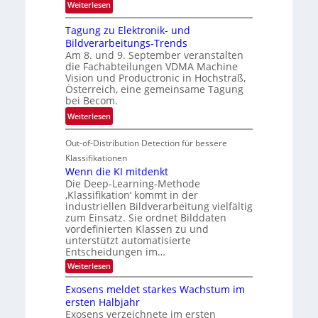
:
ö
Weiterlesen
h
G
g
r
Tagung zu Elektronik- und
u
l
d
Bildverarbeitungs-Trends
i
i
e
Am 8. und 9. September veranstalten
d
c
r
die Fachabteilungen VDMA Machine
e
h
Vision und Productronic in Hochstraß,
i
d
k
Österreich, eine gemeinsame Tagung
n
T
e
bei Becom.
V
o
i
:
Weiterlesen
I
u
t
T
S
r
e
Out-of-Distribution Detection für bessere
a
I
e
n
g
Klassifikationen
O
n
u
Wenn die KI mitdenkt
N
a
Die Deep-Learning-Methode
n
T
u
‚Klassifikation‘ kommt in der
g
e
industriellen Bildverarbeitung vielfältig
f
z
c
zum Einsatz. Sie ordnet Bilddaten
d
u
h
vordefinierten Klassen zu und
e
E
unterstützt automatisierte
T
r
Entscheidungen im…
l
a
V
e
:
Weiterlesen
l
I
W
k
k
e
S
Exosens meldet starkes Wachstum im
t
s
n
I
ersten Halbjahr
r
n
Exosens verzeichnete im ersten
O
d
o