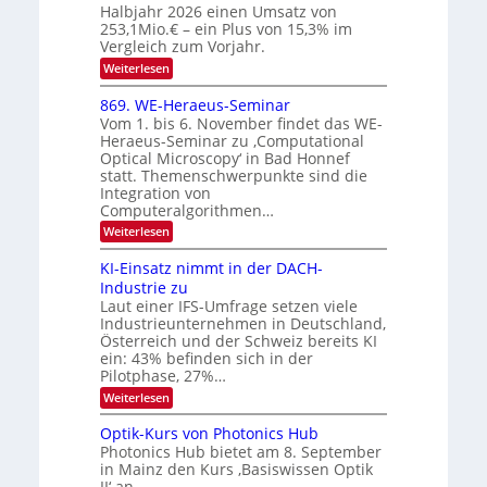
Halbjahr 2026 einen Umsatz von
i
N
n
e
253,1Mio.€ – ein Plus von 15,3% im
2
K
i
Vergleich zum Vorjahr.
I
0
k
:
Weiterlesen
m
2
E
-
i
6
x
t
869. WE-Heraeus-Seminar
u
o
d
Vom 1. bis 6. November findet das WE-
n
s
e
Heraeus-Seminar zu ‚Computational
e
d
n
Optical Microscopy‘ in Bad Honnef
n
k
B
statt. Themenschwerpunkte sind die
s
t
i
m
Integration von
e
l
Computeralgorithmen…
l
d
:
Weiterlesen
d
8
v
e
6
t
KI-Einsatz nimmt in der DACH-
e
9
s
Industrie zu
r
.
t
Laut einer IFS-Umfrage setzen viele
W
a
a
Industrieunternehmen in Deutschland,
E
r
r
-
Österreich und der Schweiz bereits KI
k
b
H
e
ein: 43% befinden sich in der
e
s
e
Pilotphase, 27%…
r
W
i
:
Weiterlesen
a
a
K
t
e
c
I
u
Optik-Kurs von Photonics Hub
h
u
-
s
s
Photonics Hub bietet am 8. September
n
E
-
t
in Mainz den Kurs ‚Basiswissen Optik
i
S
g
u
II‘ an.