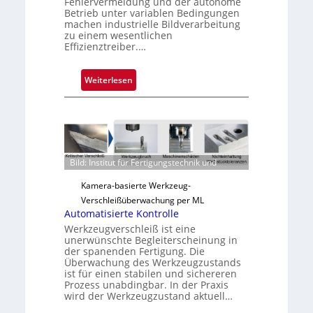
Fehlervermeidung und der autonome
Betrieb unter variablen Bedingungen
machen industrielle Bildverarbeitung
zu einem wesentlichen
Effizienztreiber.…
:
Weiterlesen
Z
u
v
e
r
Bild: Institut für Fertigungstechnik und
l
ä
Kamera-basierte Werkzeug-
s
Verschleißüberwachung per ML
s
Automatisierte Kontrolle
i
Werkzeugverschleiß ist eine
unerwünschte Begleiterscheinung in
g
der spanenden Fertigung. Die
e
Überwachung des Werkzeugzustands
D
ist für einen stabilen und sichereren
Prozess unabdingbar. In der Praxis
r
wird der Werkzeugzustand aktuell…
u