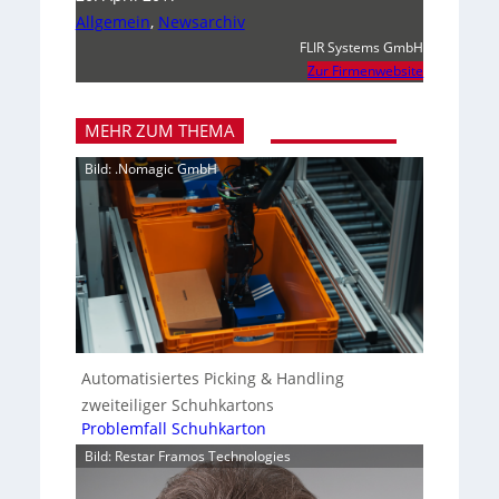
Allgemein
,
Newsarchiv
FLIR Systems GmbH
Zur Firmenwebsite
MEHR ZUM THEMA
Bild: .Nomagic GmbH
Automatisiertes Picking & Handling
zweiteiliger Schuhkartons
Problemfall Schuhkarton
Bild: Restar Framos Technologies