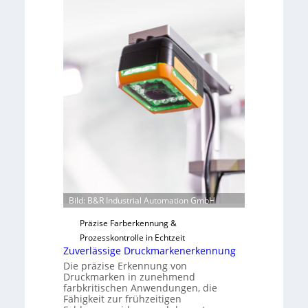
e
b
v
s
o
b
n
a
H
u
a
t
i
F
l
e
o
r
t
i
g
u
n
Bild: B&R Industrial Automation GmbH
g
Präzise Farberkennung &
a
Prozesskontrolle in Echtzeit
u
Zuverlässige Druckmarkenerkennung
s
Die präzise Erkennung von
Druckmarken in zunehmend
farbkritischen Anwendungen, die
Fähigkeit zur frühzeitigen