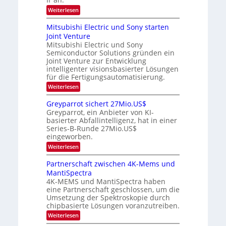
n
e
m
s
s
m
:
i
Weiterlesen
-
a
i
O
m
t
n
T
p
e
Mitsubishi Electric und Sony starten
z
a
t
r
r
Joint Venture
n
r
i
s
e
i
Mitsubishi Electric und Sony
k
t
m
Semiconductor Solutions gründen ein
-
n
e
m
K
n
Joint Venture zur Entwicklung
d
t
u
H
intelligenter visionsbasierter Lösungen
i
s
r
a
für die Fertigungsautomatisierung.
n
s
l
d
:
Weiterlesen
v
b
e
M
o
j
r
i
n
a
Greyparrot sichert 27Mio.US$
D
t
P
h
Greyparrot, ein Anbieter von KI-
A
s
h
r
basierter Abfallintelligenz, hat in einer
C
u
o
H
Series-B-Runde 27Mio.US$
b
t
-
eingeworben.
i
o
I
s
n
:
Weiterlesen
n
h
i
G
d
i
c
r
Partnerschaft zwischen 4K-Mems und
u
E
s
e
s
l
MantiSpectra
H
y
t
e
u
4K-MEMS und MantiSpectra haben
p
r
c
b
eine Partnerschaft geschlossen, um die
a
i
t
r
Umsetzung der Spektroskopie durch
e
r
r
chipbasierte Lösungen voranzutreiben.
z
i
o
u
c
:
Weiterlesen
t
u
P
s