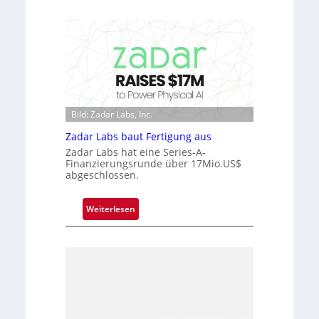
m
i
t
c
D
r
a
o
r
c
k
h
V
i
i
Bild: Zadar Labs, Inc.
p
s
p
Zadar Labs baut Fertigung aus
i
l
Zadar Labs hat eine Series-A-
o
a
Finanzierungsrunde über 17Mio.US$
n
abgeschlossen.
n
t
Ü
:
Weiterlesen
b
Z
e
a
r
d
n
a
a
r
h
L
m
a