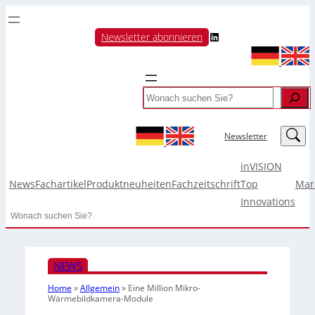
LinkedIn
Newsletter abonnieren
Search
LinkedIn
Newsletter
inVISION
News
Fachartikel
Produktneuheiten
Fachzeitschrift
Top
Mar
Innovations
Search
NEWS
Home
»
Allgemein
»
Eine Million Mikro-
Wärmebildkamera-Module