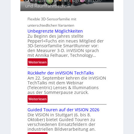
Online-Event zur Thermografie in Luft-
i
g
t
und Raumfahrttechnik
e
i
r
s
o
a
-
Flexible 3D-Sensorfamilie mit
n
l
B
unterschiedlichen Varianten
N
-
Unbegrenzte Möglichkeiten
e
R
Zu Beginn des Jahres stellte
w
Pepperl+Fuchs ein neues Mitglied der
u
s
3D-Sensorfamilie SmartRunner vor:
n
‘
den Measurer 3-D. inVISION sprach
d
mit Annika Felhauer, Technology…
e
:
Weiterlesen
U
Rückkehr der inVISION TechTalks
n
Am 22. September kehren die inVISION
b
TechTalks mit dem Webinar
e
(Telecentric) Lenses & Illuminations
g
aus der Sommerpause zurück.
r
:
Weiterlesen
e
R
n
Guided Touren auf der VISION 2026
ü
z
Die VISION in Stuttgart (6. bis 8.
c
t
Oktober) bietet Guided Touren zu
k
verschiedenen Einsatzfeldern der
e
k
industriellen Bildverarbeitung an.
M
e