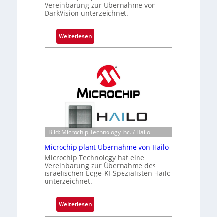
Vereinbarung zur Übernahme von
DarkVision unterzeichnet.
:
Weiterlesen
B
l
a
c
k
s
t
o
n
Bild: Microchip Technology Inc. / Hailo
e
Microchip plant Übernahme von Hailo
ü
Microchip Technology hat eine
b
Vereinbarung zur Übernahme des
e
israelischen Edge-KI-Spezialisten Hailo
r
unterzeichnet.
n
i
:
Weiterlesen
m
M