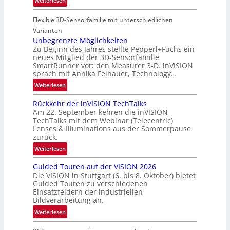
Weiterlesen
u
e
P
f
g
Flexible 3D-Sensorfamilie mit unterschiedlichen
a
t
i
r
Varianten
-
o
t
Unbegrenzte Möglichkeiten
u
n
Zu Beginn des Jahres stellte Pepperl+Fuchs ein
n
n
neues Mitglied der 3D-Sensorfamilie
e
d
SmartRunner vor: den Measurer 3-D. inVISION
r
R
sprach mit Annika Felhauer, Technology…
s
a
:
Weiterlesen
c
u
U
h
m
Rückkehr der inVISION TechTalks
n
a
f
Am 22. September kehren die inVISION
b
f
a
TechTalks mit dem Webinar (Telecentric)
e
t
Lenses & Illuminations aus der Sommerpause
h
g
zurück.
z
r
r
w
:
t
Weiterlesen
e
i
R
t
n
s
Guided Touren auf der VISION 2026
ü
e
z
Die VISION in Stuttgart (6. bis 8. Oktober) bietet
c
c
c
t
Guided Touren zu verschiedenen
h
k
h
Einsatzfeldern der industriellen
e
e
k
n
Bildverarbeitung an.
M
n
e
i
:
ö
Weiterlesen
4
h
k
G
g
K
r