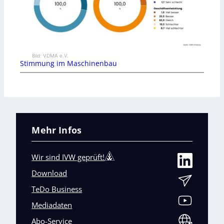
Bild: VDMA e.V.
Stimmung im Maschinenbau
Mehr Infos
Wir sind IVW geprüft!
Download
TeDo Business
Mediadaten
Abo-Service