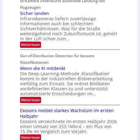
IR-Kamera unterstützt autonome Landung von
u
l
-
d
i
i
Flugzeugen
M
e
d
c
Sicher landen
e
r
Infrarotkameras liefern zuverlässige
e
h
m
i
Informationen auch bei schlechten
d
k
s
n
Sichtverhältnissen. Was für die Straße
T
e
u
weitestgehend noch Zukunftsmusik ist, gehört
V
o
i
in der Luft schon zum…
n
I
u
t
d
:
Weiterlesen
S
r
e
S
M
I
i
e
n
Out-of-Distribution Detection für bessere
a
O
c
n
n
h
Klassifikationen
N
a
e
t
Wenn die KI mitdenkt
T
r
u
Die Deep-Learning-Methode ‚Klassifikation‘
i
e
l
f
kommt in der industriellen Bildverarbeitung
a
S
c
vielfältig zum Einsatz. Sie ordnet Bilddaten
d
n
p
h
vordefinierten Klassen zu und unterstützt
d
e
e
e
T
automatisierte Entscheidungen im…
r
n
c
a
:
Weiterlesen
V
t
W
l
I
e
r
Exosens meldet starkes Wachstum im ersten
k
n
S
a
Halbjahr
s
n
I
Exosens verzeichnete im ersten Halbjahr 2026
d
O
einen Umsatz von 253,1Mio.€ – ein Plus von
i
e
15,3% im Vergleich zum Vorjahr.
N
K
2
:
Weiterlesen
I