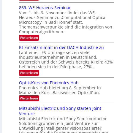
E
0
m
x
869. WE-Heraeus-Seminar
i
2
o
t
Vom 1. bis 6. November findet das WE-
s
6
d
Heraeus-Seminar zu ‚Computational Optical
e
e
Microscopy‘ in Bad Honnef statt.
n
n
Themenschwerpunkte sind die Integration von
s
k
m
Computeralgorithmen…
t
e
:
Weiterlesen
l
8
d
6
KI-Einsatz nimmt in der DACH-Industrie zu
e
9
t
Laut einer IFS-Umfrage setzen viele
.
s
Industrieunternehmen in Deutschland,
W
t
Österreich und der Schweiz bereits KI ein: 43%
E
a
befinden sich in der Pilotphase, 27%…
-
r
H
k
:
Weiterlesen
e
e
K
r
s
I
Optik-Kurs von Photonics Hub
a
W
-
e
Photonics Hub bietet am 8. September in
a
E
u
Mainz den Kurs ‚Basiswissen Optik II‘ an.
c
i
s
h
n
:
Weiterlesen
-
s
s
O
S
t
a
p
Mitsubishi Electric und Sony starten Joint
e
u
t
t
m
Venture
m
z
i
i
i
n
Mitsubishi Electric und Sony Semiconductor
k
n
m
i
Solutions gründen ein Joint Venture zur
-
a
e
m
K
Entwicklung intelligenter visionsbasierter
r
r
m
u
Lösungen für die Fertigungsautomatisierung.