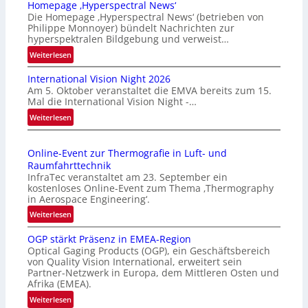
Homepage ‚Hyperspectral News‘
Die Homepage ‚Hyperspectral News‘ (betrieben von
Philippe Monnoyer) bündelt Nachrichten zur
hyperspektralen Bildgebung und verweist…
:
Weiterlesen
H
International Vision Night 2026
o
Am 5. Oktober veranstaltet die EMVA bereits zum 15.
m
Mal die International Vision Night -…
e
:
Weiterlesen
p
I
a
n
g
Online-Event zur Thermografie in Luft- und
t
e
Raumfahrttechnik
e
‚
InfraTec veranstaltet am 23. September ein
r
H
kostenloses Online-Event zum Thema ‚Thermography
n
y
in Aerospace Engineering‘.
a
p
:
Weiterlesen
t
e
O
i
r
OGP stärkt Präsenz in EMEA-Region
n
o
Optical Gaging Products (OGP), ein Geschäftsbereich
s
l
n
von Quality Vision International, erweitert sein
p
i
Partner-Netzwerk in Europa, dem Mittleren Osten und
a
e
n
Afrika (EMEA).
l
c
e
:
Weiterlesen
V
t
-