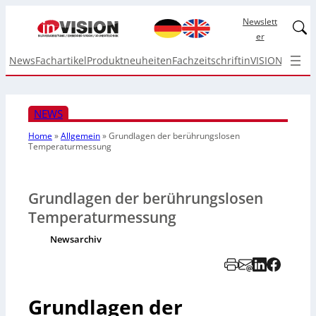
Newslett
Linked
er
News
Fachartikel
Produktneuheiten
Fachzeitschrift
inVISION Top I
NEWS
Home
»
Allgemein
»
Grundlagen der berührungslosen
Temperaturmessung
Grundlagen der berührungslosen
Temperaturmessung
Newsarchiv
Grundlagen der