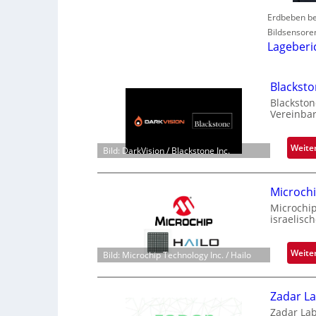
Erdbeben be
Bildsensore
Lageberi
Blackst
Blackston
Vereinbar
Weite
Bild: DarkVision / Blackstone Inc.
Microch
Microchi
israelisc
Weite
Bild: Microchip Technology Inc. / Hailo
Zadar La
Zadar Lab