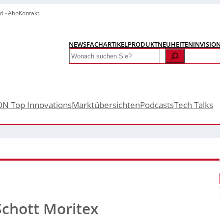
d
Abo
Kontakt
NEWS
FACHARTIKEL
PRODUKTNEUHEITEN
INVISIO
Search
ON Top Innovations
Marktübersichten
Podcasts
Tech Talks
chott Moritex