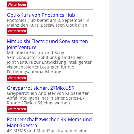
s
b
a
:
Weiterlesen
W
e
e
K
a
u
I
c
i
Optik-Kurs von Photonics Hub
s
-
h
t
Photonics Hub bietet am 8. September in
-
E
s
S
Mainz den Kurs ‚Basiswissen Optik II‘ an.
i
u
t
e
n
u
:
Weiterlesen
n
m
s
m
O
g
i
a
i
p
Mitsubishi Electric und Sony starten
n
t
m
s
t
a
z
Joint Venture
e
i
-
r
n
r
k
Mitsubishi Electric und Sony
T
i
s
-
Semiconductor Solutions gründen ein
m
t
r
K
Joint Venture zur Entwicklung intelligenter
m
e
u
e
visionsbasierter Lösungen für die
t
n
r
n
i
Fertigungsautomatisierung.
H
s
n
a
d
v
:
Weiterlesen
d
l
o
M
s
e
b
n
i
Greyparrot sichert 27Mio.US$
r
j
P
t
D
a
Greyparrot, ein Anbieter von KI-basierter
h
s
A
h
o
Abfallintelligenz, hat in einer Series-B-
u
C
r
t
Runde 27Mio.US$ eingeworben.
b
H
o
i
:
-
Weiterlesen
n
s
G
I
i
h
r
n
Partnerschaft zwischen 4K-Mems und
c
i
e
d
s
E
MantiSpectra
y
u
H
l
p
s
4K-MEMS und MantiSpectra haben eine
u
e
a
t