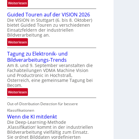
:
Weiterlesen
e
R
n
Guided Touren auf der VISION 2026
ü
z
Die VISION in Stuttgart (6. bis 8. Oktober)
c
t
bietet Guided Touren zu verschiedenen
k
e
Einsatzfeldern der industriellen
k
Bildverarbeitung an.
M
e
ö
:
Weiterlesen
h
g
G
r
l
Tagung zu Elektronik- und
u
d
i
Bildverarbeitungs-Trends
i
e
c
Am 8. und 9. September veranstalten die
d
r
Fachabteilungen VDMA Machine Vision
h
e
i
und Productronic in Hochstraß,
k
d
n
Österreich, eine gemeinsame Tagung bei
e
T
Becom.
V
i
o
I
:
Weiterlesen
t
u
S
T
e
r
I
Out-of-Distribution Detection für bessere
a
n
e
O
g
Klassifikationen
n
N
u
Wenn die KI mitdenkt
a
T
n
Die Deep-Learning-Methode
u
‚Klassifikation‘ kommt in der industriellen
e
g
f
Bildverarbeitung vielfältig zum Einsatz.
c
z
d
Sie ordnet Bilddaten vordefinierten
h
u