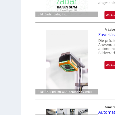
abgeschl
Bild: Zadar Labs, Inc.
Weite
Präzise
Zuverlä
Die präz
Anwendung
autonome 
Bildverar
Weite
Bild: B&R Industrial Automation GmbH
Kamera
Automati