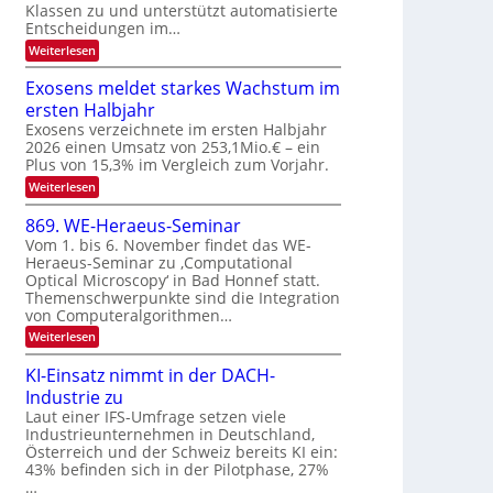
Klassen zu und unterstützt automatisierte
e
T
E
Entscheidungen im…
r
a
l
:
Weiterlesen
V
l
e
W
I
e
k
k
Exosens meldet starkes Wachstum im
S
n
s
t
ersten Halbjahr
n
I
r
d
Exosens verzeichnete im ersten Halbjahr
O
i
2026 einen Umsatz von 253,1Mio.€ – ein
o
e
N
Plus von 15,3% im Vergleich zum Vorjahr.
n
K
2
:
Weiterlesen
I
i
0
E
m
k
x
i
2
869. WE-Heraeus-Seminar
-
o
t
6
Vom 1. bis 6. November findet das WE-
s
d
u
Heraeus-Seminar zu ‚Computational
e
e
n
Optical Microscopy‘ in Bad Honnef statt.
n
n
d
s
k
Themenschwerpunkte sind die Integration
m
t
von Computeralgorithmen…
B
e
i
:
Weiterlesen
l
8
d
l
6
e
KI-Einsatz nimmt in der DACH-
d
9
t
Industrie zu
v
.
s
W
Laut einer IFS-Umfrage setzen viele
t
e
E
a
Industrieunternehmen in Deutschland,
r
-
r
Österreich und der Schweiz bereits KI ein:
H
a
k
43% befinden sich in der Pilotphase, 27%
e
e
r
…
r