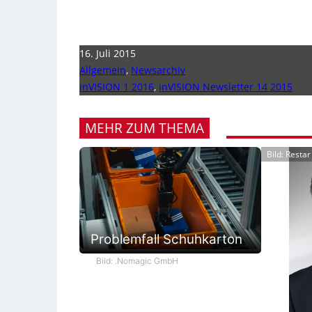
16. Juli 2015
Allgemein
,
Newsarchiv
inVISION 1 2016
,
inVISION Newsletter 14 2015
MEHR ZUM THEMA
Bild: Resta
Problemfall Schuhkarton
Bild: .Nomagic GmbH