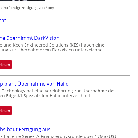
einträchtigt Fertigung von Sony-
n
cht
one übernimmt DarkVision
e und Koch Engineered Solutions (KES) haben eine
ung zur Übernahme von DarkVision unterzeichnet.
:
rlesen
B
l
ip plant Übernahme von Hailo
a
c
p Technology hat eine Vereinbarung zur Übernahme des
hen Edge-KI-Spezialisten Hailo unterzeichnet.
k
s
t
:
rlesen
o
M
n
i
bs baut Fertigung aus
e
c
ü
r
s hat eine Series-A-Finanzierungsrunde über 17Mio.US$