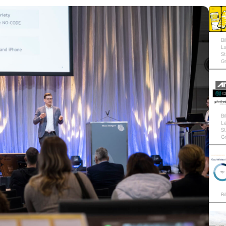
Bi
L
St
G
Bi
L
St
G
Bi