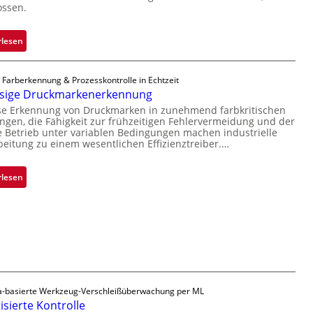
ossen.
b
o
e
c
r
h
:
rlesen
n
i
Z
i
p
a
 Farberkennung & Prozesskontrolle in Echtzeit
m
p
d
ssige Druckmarkenerkennung
m
l
a
ise Erkennung von Druckmarken in zunehmend farbkritischen
t
a
r
en, die Fähigkeit zur frühzeitigen Fehlervermeidung und der
D
n
L
Betrieb unter variablen Bedingungen machen industrielle
a
t
beitung zu einem wesentlichen Effizienztreiber.…
a
r
Ü
b
k
b
s
:
rlesen
V
e
b
Z
i
r
a
u
s
n
u
v
i
a
t
e
o
h
F
r
n
m
e
l
e
r
ä
v
t
-basierte Werkzeug-Verschleißüberwachung per ML
s
o
sierte Kontrolle
i
s