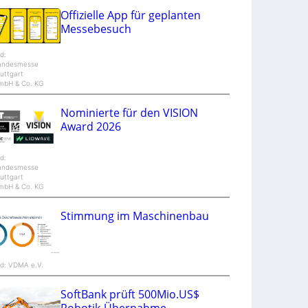
u
Offizielle App für geplanten
n
Messebesuch
d
M
a
ld:
n
andesmesse
t
uttgart
i
mbH & Co. KG
S
p
e
Nominierte für den VISION
c
t
Award 2026
r
a
ld:
andesmesse
uttgart
mbH & Co. KG
Stimmung im Maschinenbau
ld: VDMA e.V.
SoftBank prüft 500Mio.US$