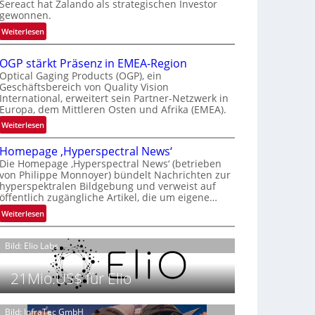
Sereact hat Zalando als strategischen Investor
r
gewonnen.
n
:
Weiterlesen
a
Z
t
a
i
OGP stärkt Präsenz in EMEA-Region
l
o
Optical Gaging Products (OGP), ein
a
Geschäftsbereich von Quality Vision
n
International, erweitert sein Partner-Netzwerk in
n
a
Europa, dem Mittleren Osten und Afrika (EMEA).
d
l
o
:
Weiterlesen
V
b
O
i
Homepage ‚Hyperspectral News‘
e
G
s
Die Homepage ‚Hyperspectral News‘ (betrieben
t
P
i
von Philippe Monnoyer) bündelt Nachrichten zur
e
s
o
hyperspektralen Bildgebung und verweist auf
i
t
n
öffentlich zugängliche Artikel, die um eigene…
l
ä
N
:
Weiterlesen
i
r
i
H
g
k
g
o
t
t
Bild: Elio Labs.
h
m
s
P
t
e
i
r
2
21Mio.US$ für Elio
p
c
ä
0
a
h
s
2
g
Bild: InfraTec GmbH
a
e
6