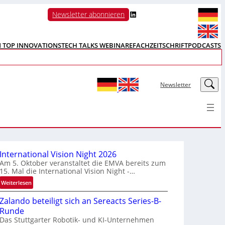
LinkedIn
Newsletter abonnieren
N TOP INNOVATIONS
TECH TALKS WEBINARE
FACHZEITSCHRIFT
PODCASTS
LinkedIn
Newsletter
International Vision Night 2026
Am 5. Oktober veranstaltet die EMVA bereits zum
15. Mal die International Vision Night -…
:
Weiterlesen
I
Zalando beteiligt sich an Sereacts Series-B-
n
Runde
t
Das Stuttgarter Robotik- und KI-Unternehmen
e