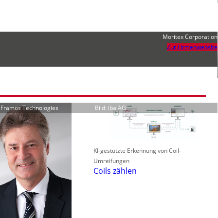
Moritex Corporation
Zur Firmenwebsite
r Framos Technologies
Bild: iba AG
KI-gestützte Erkennung von Coil-
Umreifungen
Coils zählen