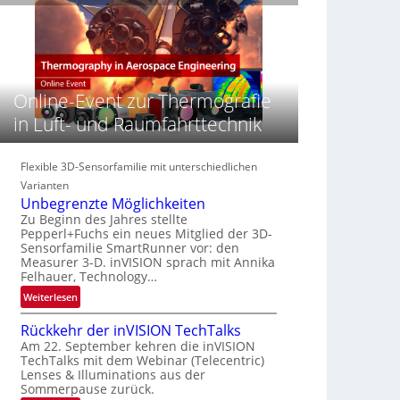
e
n
n
‚
S
z
H
e
i
y
r
n
p
e
E
e
Online-Event zur Thermografie
a
M
r
c
E
in Luft- und Raumfahrttechnik
s
t
A
p
s
-
e
S
R
Flexible 3D-Sensorfamilie mit unterschiedlichen
c
e
e
Varianten
t
r
g
Unbegrenzte Möglichkeiten
r
i
i
Zu Beginn des Jahres stellte
a
Pepperl+Fuchs ein neues Mitglied der 3D-
e
o
l
Sensorfamilie SmartRunner vor: den
s
n
N
Measurer 3-D. inVISION sprach mit Annika
-
Felhauer, Technology…
e
B
w
:
Weiterlesen
-
s
U
R
Rückkehr der inVISION TechTalks
‘
n
u
Am 22. September kehren die inVISION
b
n
TechTalks mit dem Webinar (Telecentric)
e
d
Lenses & Illuminations aus der
g
e
Sommerpause zurück.
r