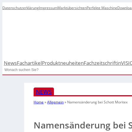
Datenschutzerklärung
Impressum
Marktübersichten
Perfekte Maschine
Downloa
News
Fachartikel
Produktneuheiten
Fachzeitschrift
inVISI
Search
NEWS
Home
»
Allgemein
»
Namensänderung bei Schott Moritex
Namensänderung bei S