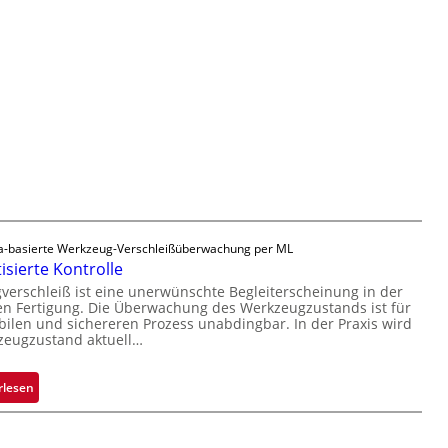
t
u
e
F
v
v
e
e
o
r
r
n
t
l
H
i
ä
a
g
s
i
u
s
l
n
i
o
g
g
a
e
u
D
-basierte Werkzeug-Verschleißüberwachung per ML
s
r
sierte Kontrolle
u
erschleiß ist eine unerwünschte Begleiterscheinung in der
c
n Fertigung. Die Überwachung des Werkzeugzustands ist für
k
bilen und sichereren Prozess unabdingbar. In der Praxis wird
zeugzustand aktuell…
m
a
r
:
rlesen
k
A
e
u