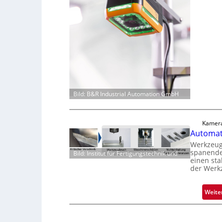
Bild: B&R Industrial Automation GmbH
Kamera
Automati
Werkzeugv
spanende
Bild: Institut für Fertigungstechnik und
einen sta
der Werk
Weite