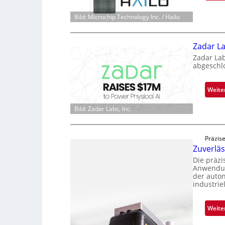
Bild: Microchip Technology Inc. / Hailo
Zadar La
Zadar La
abgeschl
Weite
Bild: Zadar Labs, Inc.
Präzise
Zuverlä
Die präz
Anwendun
der auto
industrie
Weite