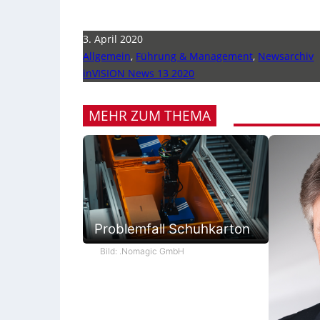
3. April 2020
Allgemein
,
Führung & Management
,
Newsarchiv
inVISION News 13 2020
MEHR ZUM THEMA
Problemfall Schuhkarton
Bild: .Nomagic GmbH