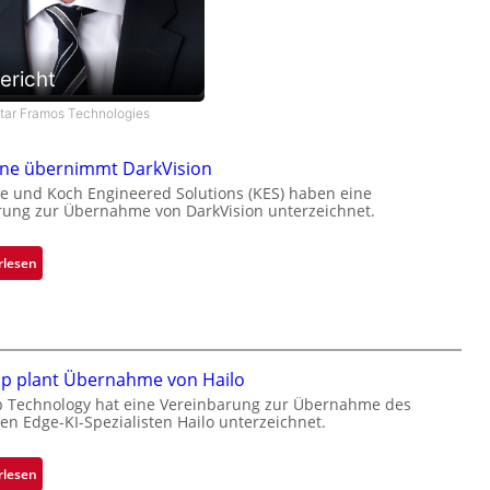
ericht
star Framos Technologies
one übernimmt DarkVision
e und Koch Engineered Solutions (KES) haben eine
rung zur Übernahme von DarkVision unterzeichnet.
:
rlesen
B
l
a
c
k
ip plant Übernahme von Hailo
s
p Technology hat eine Vereinbarung zur Übernahme des
hen Edge-KI-Spezialisten Hailo unterzeichnet.
t
o
n
:
rlesen