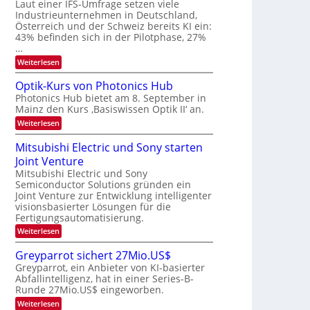
W
Laut einer IFS-Umfrage setzen viele
t
e
E
a
Industrieunternehmen in Deutschland,
r
-
r
Österreich und der Schweiz bereits KI ein:
H
a
k
43% befinden sich in der Pilotphase, 27%
e
e
r
…
r
s
b
a
:
Weiterlesen
W
e
e
K
a
u
I
c
i
Optik-Kurs von Photonics Hub
s
-
h
t
Photonics Hub bietet am 8. September in
-
E
s
S
Mainz den Kurs ‚Basiswissen Optik II‘ an.
i
u
t
e
n
u
:
Weiterlesen
n
m
s
m
O
g
i
a
i
p
Mitsubishi Electric und Sony starten
n
t
m
s
t
a
z
Joint Venture
e
i
-
r
n
r
k
Mitsubishi Electric und Sony
T
i
s
-
Semiconductor Solutions gründen ein
m
t
r
K
Joint Venture zur Entwicklung intelligenter
m
e
u
e
visionsbasierter Lösungen für die
t
n
r
n
i
Fertigungsautomatisierung.
H
s
n
a
d
v
:
Weiterlesen
d
l
o
M
s
e
b
n
i
Greyparrot sichert 27Mio.US$
r
j
P
t
D
a
Greyparrot, ein Anbieter von KI-basierter
h
s
A
h
o
Abfallintelligenz, hat in einer Series-B-
u
C
r
t
Runde 27Mio.US$ eingeworben.
b
H
o
i
:
-
Weiterlesen
n
s