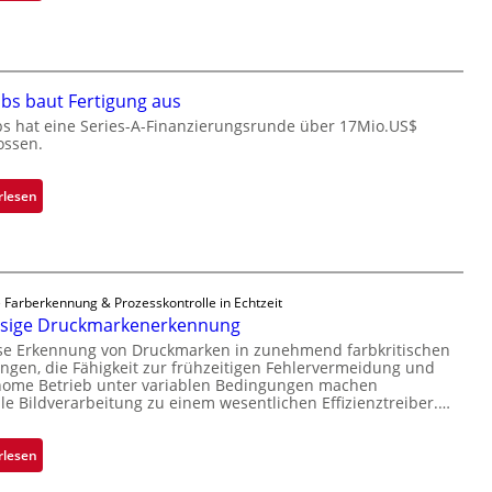
e
M
ü
i
b
c
e
r
r
bs baut Fertigung aus
o
n
c
bs hat eine Series-A-Finanzierungsrunde über 17Mio.US$
i
ossen.
h
m
i
m
p
:
rlesen
t
p
Z
D
l
a
a
a
d
r
n
a
k
 Farberkennung & Prozesskontrolle in Echtzeit
t
r
ssige Druckmarkenerkennung
V
Ü
L
i
ise Erkennung von Druckmarken in zunehmend farbkritischen
b
a
gen, die Fähigkeit zur frühzeitigen Fehlervermeidung und
s
e
b
nome Betrieb unter variablen Bedingungen machen
i
r
lle Bildverarbeitung zu einem wesentlichen Effizienztreiber.…
s
o
n
b
n
a
a
:
rlesen
h
u
Z
m