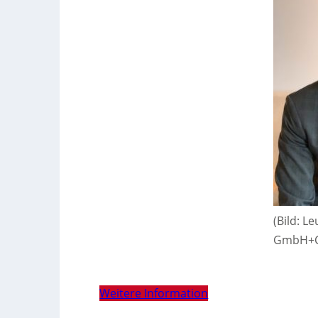
(Bild: L
GmbH+C
Weitere Information