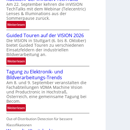
Am 22. September kehren die inVISION
b
TechTalks mit dem Webinar (Telecentric)
e
Lenses & Illuminations aus der
g
Sommerpause zurück.
r
:
Weiterlesen
e
R
n
Guided Touren auf der VISION 2026
ü
z
Die VISION in Stuttgart (6. bis 8. Oktober)
c
t
bietet Guided Touren zu verschiedenen
k
e
Einsatzfeldern der industriellen
k
Bildverarbeitung an.
M
e
ö
:
Weiterlesen
h
g
G
r
l
Tagung zu Elektronik- und
u
d
i
Bildverarbeitungs-Trends
i
e
c
Am 8. und 9. September veranstalten die
d
r
Fachabteilungen VDMA Machine Vision
h
e
i
und Productronic in Hochstraß,
k
d
n
Österreich, eine gemeinsame Tagung bei
e
T
Becom.
V
i
o
I
:
Weiterlesen
t
u
S
T
e
r
I
Out-of-Distribution Detection für bessere
a
n
e
O
g
Klassifikationen
n
N
u