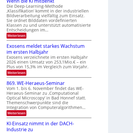
Wenn die KI mitdenkt
a
T
n
Die Deep-Learning-Methode
u
‚Klassifikation‘ kommt in der industriellen
e
g
f
Bildverarbeitung vielfältig zum Einsatz.
c
z
d
Sie ordnet Bilddaten vordefinierten
h
u
Klassen zu und unterstützt automatisierte
e
T
E
Entscheidungen im…
r
a
l
:
Weiterlesen
V
l
e
W
I
e
k
k
Exosens meldet starkes Wachstum
S
n
s
t
im ersten Halbjahr
n
I
r
d
Exosens verzeichnete im ersten Halbjahr
O
i
2026 einen Umsatz von 253,1Mio.€ – ein
o
e
N
Plus von 15,3% im Vergleich zum Vorjahr.
n
K
2
:
Weiterlesen
I
i
0
E
m
k
x
i
2
869. WE-Heraeus-Seminar
-
o
t
6
Vom 1. bis 6. November findet das WE-
s
d
u
Heraeus-Seminar zu ‚Computational
e
e
n
Optical Microscopy‘ in Bad Honnef statt.
n
n
d
s
k
Themenschwerpunkte sind die
m
t
Integration von Computeralgorithmen…
B
e
i
:
Weiterlesen
l
8
d
l
6
e
KI-Einsatz nimmt in der DACH-
d
9
t
Industrie zu
v
.
s