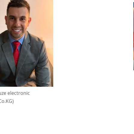
euze electronic
o.KG)