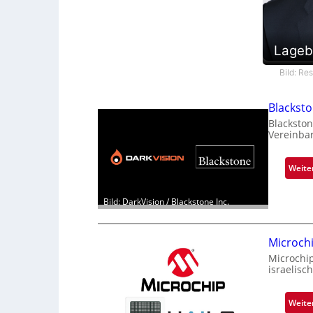
Lageb
Bild: Re
Blackst
Blackston
Vereinba
Weite
Bild: DarkVision / Blackstone Inc.
Microch
Microchi
israelisc
Weite