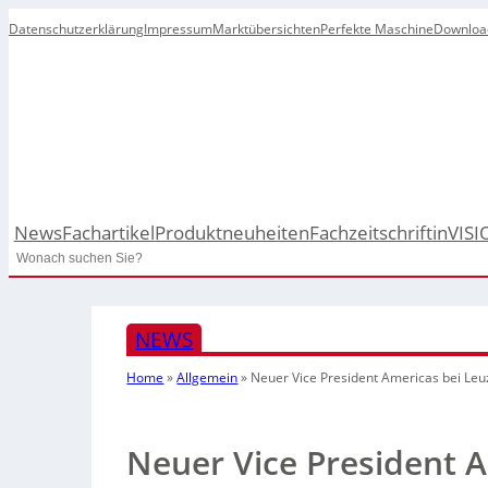
Datenschutzerklärung
Impressum
Marktübersichten
Perfekte Maschine
Downloa
News
Fachartikel
Produktneuheiten
Fachzeitschrift
inVISI
Search
NEWS
Home
»
Allgemein
»
Neuer Vice President Americas bei Leu
Neuer Vice President 