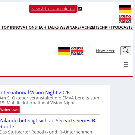
LinkedIn
Newsletter abonnieren
N TOP INNOVATIONS
TECH TALKS WEBINARE
FACHZEITSCHRIFT
PODCASTS
LinkedIn
Newsletter
International Vision Night 2026
Am 5. Oktober veranstaltet die EMVA bereits zum
15. Mal die International Vision Night -…
:
Weiterlesen
I
Zalando beteiligt sich an Sereacts Series-B-
n
Runde
t
Das Stuttgarter Robotik- und KI-Unternehmen
e