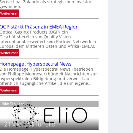
Sereact hat Zalando als strategischen Investor
r
gewonnen.
n
:
Weiterlesen
a
Z
t
a
i
OGP stärkt Präsenz in EMEA-Region
l
o
Optical Gaging Products (OGP), ein
a
Geschäftsbereich von Quality Vision
n
International, erweitert sein Partner-Netzwerk in
n
a
Europa, dem Mittleren Osten und Afrika (EMEA).
d
l
o
:
Weiterlesen
V
b
O
i
Homepage ‚Hyperspectral News‘
e
G
s
Die Homepage ‚Hyperspectral News‘ (betrieben
t
P
i
von Philippe Monnoyer) bündelt Nachrichten zur
e
s
o
hyperspektralen Bildgebung und verweist auf
i
t
n
öffentlich zugängliche Artikel, die um eigene…
l
ä
N
:
Weiterlesen
i
r
i
H
g
k
g
o
t
t
Bild: Elio Labs.
h
m
s
P
t
e
i
r
2
p
c
ä
0
21Mio.US$ für Elio
a
h
s
2
g
a
e
6