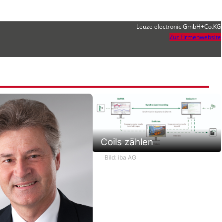
Leuze electronic GmbH+Co.KG
Zur Firmenwebsite
Coils zählen
Bild: iba AG