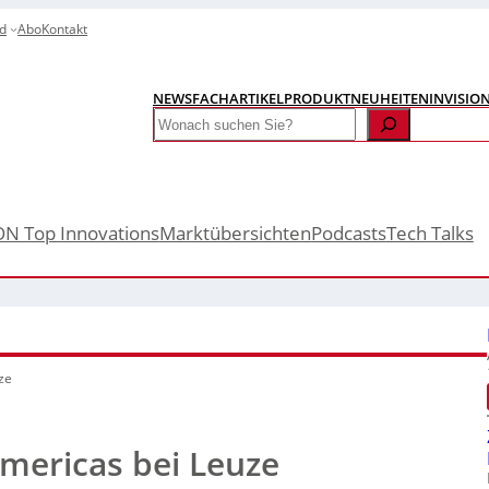
d
Abo
Kontakt
NEWS
FACHARTIKEL
PRODUKTNEUHEITEN
INVISIO
Search
ON Top Innovations
Marktübersichten
Podcasts
Tech Talks
ze
Americas bei Leuze