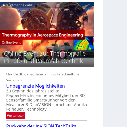
e
n
n
Bild: InfraTec GmbH
‚
S
z
H
e
i
y
r
n
p
e
E
e
a
M
r
c
E
s
t
A
p
s
-
e
Online-Event zur Thermografie
S
R
c
e
e
in Luft- und Raumfahrttechnik
t
r
g
r
i
i
a
e
Flexible 3D-Sensorfamilie mit unterschiedlichen
o
l
s
n
Varianten
N
-
Unbegrenzte Möglichkeiten
e
B
Zu Beginn des Jahres stellte
w
Pepperl+Fuchs ein neues Mitglied der 3D-
-
s
Sensorfamilie SmartRunner vor: den
R
Measurer 3-D. inVISION sprach mit Annika
‘
u
Felhauer, Technology…
n
:
Weiterlesen
d
U
e
Rückkehr der inVISION TechTalks
n