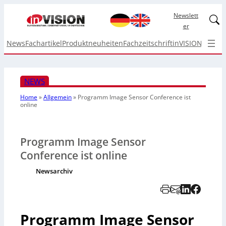
Newslett
Linked
er
News
Fachartikel
Produktneuheiten
Fachzeitschrift
inVISION Top I
NEWS
Home
»
Allgemein
»
Programm Image Sensor Conference ist
online
Programm Image Sensor
Conference ist online
Newsarchiv
Programm Image Sensor