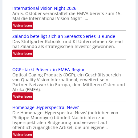
International Vision Night 2026
Am 5. Oktober veranstaltet die EMVA bereits zum 15.
Mal die International Vision Night -…
:
Weiterlesen
I
Zalando beteiligt sich an Sereacts Series-B-Runde
n
Das Stuttgarter Robotik- und KI-Unternehmen Sereact
t
hat Zalando als strategischen Investor gewonnen.
e
:
Weiterlesen
r
Z
n
a
a
OGP stärkt Präsenz in EMEA-Region
l
t
Optical Gaging Products (OGP), ein Geschäftsbereich
a
i
von Quality Vision International, erweitert sein
n
o
Partner-Netzwerk in Europa, dem Mittleren Osten und
d
Afrika (EMEA).
n
o
a
:
Weiterlesen
b
l
O
e
Homepage ‚Hyperspectral News‘
V
G
t
Die Homepage ‚Hyperspectral News‘ (betrieben von
i
P
Philippe Monnoyer) bündelt Nachrichten zur
e
s
s
hyperspektralen Bildgebung und verweist auf
i
i
t
öffentlich zugängliche Artikel, die um eigene…
l
o
ä
:
Weiterlesen
i
n
r