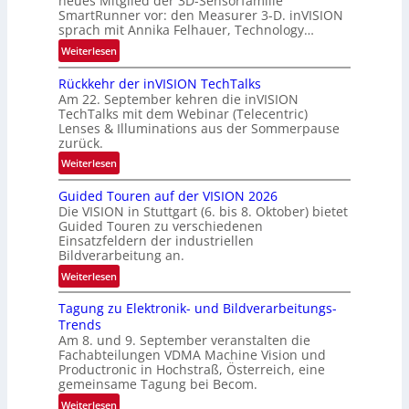
neues Mitglied der 3D-Sensorfamilie
w
SmartRunner vor: den Measurer 3-D. inVISION
-
sprach mit Annika Felhauer, Technology…
s
R
‘
:
Weiterlesen
u
U
n
Rückkehr der inVISION TechTalks
n
d
Am 22. September kehren die inVISION
b
e
TechTalks mit dem Webinar (Telecentric)
e
Lenses & Illuminations aus der Sommerpause
g
zurück.
r
:
Weiterlesen
e
R
n
Guided Touren auf der VISION 2026
ü
z
Die VISION in Stuttgart (6. bis 8. Oktober) bietet
c
t
Guided Touren zu verschiedenen
k
Einsatzfeldern der industriellen
e
k
Bildverarbeitung an.
M
e
:
ö
Weiterlesen
h
G
g
r
Tagung zu Elektronik- und Bildverarbeitungs-
u
l
d
Trends
i
i
e
Am 8. und 9. September veranstalten die
d
c
r
Fachabteilungen VDMA Machine Vision und
e
h
Productronic in Hochstraß, Österreich, eine
i
d
k
gemeinsame Tagung bei Becom.
n
T
e
:
Weiterlesen
V