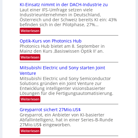
i
6
KI-Einsatz nimmt in der DACH-Industrie zu
e
l
9
t
Laut einer IFS-Umfrage setzen viele
.
d
s
Industrieunternehmen in Deutschland,
W
t
v
Österreich und der Schweiz bereits KI ein: 43%
E
a
befinden sich in der Pilotphase, 27%…
-
e
r
H
k
r
:
Weiterlesen
e
e
K
a
r
s
I
Optik-Kurs von Photonics Hub
a
r
W
-
e
Photonics Hub bietet am 8. September in
a
E
b
u
Mainz den Kurs ‚Basiswissen Optik II‘ an.
c
i
e
s
h
n
:
Weiterlesen
-
i
s
s
O
S
t
a
t
p
Mitsubishi Electric und Sony starten Joint
e
u
t
t
u
m
Venture
m
z
i
i
n
i
n
Mitsubishi Electric und Sony Semiconductor
k
n
m
i
Solutions gründen ein Joint Venture zur
-
g
a
e
m
K
Entwicklung intelligenter visionsbasierter
s
r
r
m
u
Lösungen für die Fertigungsautomatisierung.
-
s
t
r
:
t
Weiterlesen
i
s
T
M
e
n
v
r
i
n
d
o
Greyparrot sichert 27Mio.US$
t
H
e
e
n
Greyparrot, ein Anbieter von KI-basierter
s
a
r
P
n
Abfallintelligenz, hat in einer Series-B-Runde
u
l
D
h
d
27Mio.US$ eingeworben.
b
b
A
o
i
j
C
s
t
:
Weiterlesen
s
a
H
o
G
h
h