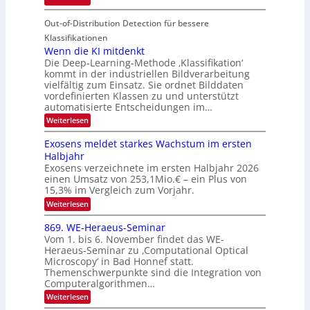
o
i
T
I
u
t
Out-of-Distribution Detection für bessere
a
S
r
e
g
I
Klassifikationen
e
n
u
Wenn die KI mitdenkt
O
n
Die Deep-Learning-Methode ‚Klassifikation‘
n
N
a
kommt in der industriellen Bildverarbeitung
g
T
u
vielfältig zum Einsatz. Sie ordnet Bilddaten
z
e
vordefinierten Klassen zu und unterstützt
f
u
c
automatisierte Entscheidungen im…
d
E
h
:
Weiterlesen
e
l
T
W
r
e
e
a
Exosens meldet starkes Wachstum im ersten
V
n
k
Halbjahr
l
n
I
Exosens verzeichnete im ersten Halbjahr 2026
t
k
d
S
einen Umsatz von 253,1Mio.€ – ein Plus von
i
r
s
e
I
15,3% im Vergleich zum Vorjahr.
o
K
O
:
Weiterlesen
n
I
E
N
m
i
x
869. WE-Heraeus-Seminar
i
2
o
k
t
Vom 1. bis 6. November findet das WE-
0
s
d
-
Heraeus-Seminar zu ‚Computational Optical
e
2
e
u
Microscopy‘ in Bad Honnef statt.
n
n
6
Themenschwerpunkte sind die Integration von
s
n
k
m
Computeralgorithmen…
t
d
e
:
Weiterlesen
B
l
8
d