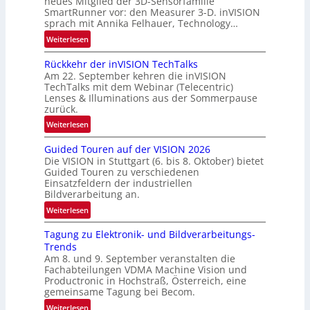
neues Mitglied der 3D-Sensorfamilie
w
SmartRunner vor: den Measurer 3-D. inVISION
-
sprach mit Annika Felhauer, Technology…
s
R
‘
:
Weiterlesen
u
U
n
Rückkehr der inVISION TechTalks
n
d
Am 22. September kehren die inVISION
b
e
TechTalks mit dem Webinar (Telecentric)
e
Lenses & Illuminations aus der Sommerpause
g
zurück.
r
:
Weiterlesen
e
R
n
Guided Touren auf der VISION 2026
ü
z
Die VISION in Stuttgart (6. bis 8. Oktober) bietet
c
t
Guided Touren zu verschiedenen
k
Einsatzfeldern der industriellen
e
k
Bildverarbeitung an.
M
e
:
ö
Weiterlesen
h
G
g
r
Tagung zu Elektronik- und Bildverarbeitungs-
u
l
d
Trends
i
i
e
Am 8. und 9. September veranstalten die
d
c
r
Fachabteilungen VDMA Machine Vision und
e
h
Productronic in Hochstraß, Österreich, eine
i
d
k
gemeinsame Tagung bei Becom.
n
T
e
:
Weiterlesen
V