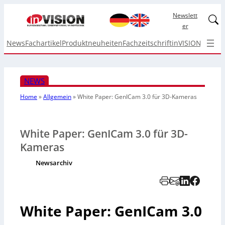
Newslett
Linked
er
News
Fachartikel
Produktneuheiten
Fachzeitschrift
inVISION Top I
NEWS
Home
»
Allgemein
»
White Paper: GenICam 3.0 für 3D-Kameras
White Paper: GenICam 3.0 für 3D-
Kameras
Newsarchiv
White Paper: GenICam 3.0