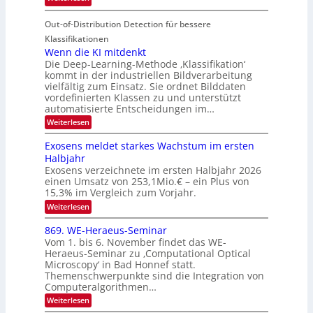
o
i
T
I
u
t
Out-of-Distribution Detection für bessere
a
S
r
e
g
I
Klassifikationen
e
n
u
Wenn die KI mitdenkt
O
n
Die Deep-Learning-Methode ‚Klassifikation‘
n
N
a
kommt in der industriellen Bildverarbeitung
g
T
u
vielfältig zum Einsatz. Sie ordnet Bilddaten
z
e
vordefinierten Klassen zu und unterstützt
f
u
c
automatisierte Entscheidungen im…
d
E
h
:
Weiterlesen
e
l
T
W
r
e
e
a
Exosens meldet starkes Wachstum im ersten
V
n
k
Halbjahr
l
n
I
Exosens verzeichnete im ersten Halbjahr 2026
t
k
d
S
einen Umsatz von 253,1Mio.€ – ein Plus von
i
r
s
e
I
15,3% im Vergleich zum Vorjahr.
o
K
O
:
Weiterlesen
n
I
E
N
m
i
x
869. WE-Heraeus-Seminar
i
2
o
k
t
Vom 1. bis 6. November findet das WE-
0
s
d
-
Heraeus-Seminar zu ‚Computational Optical
e
2
e
u
Microscopy‘ in Bad Honnef statt.
n
n
6
Themenschwerpunkte sind die Integration von
s
n
k
m
Computeralgorithmen…
t
d
e
:
Weiterlesen
B
l
8