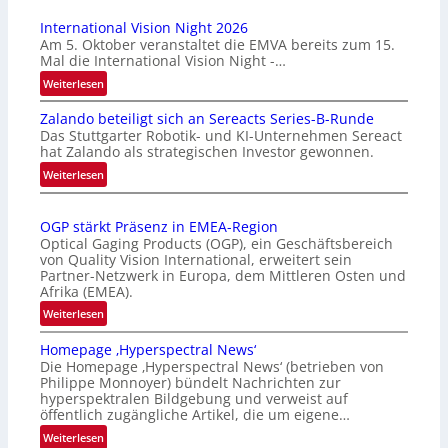
International Vision Night 2026
Am 5. Oktober veranstaltet die EMVA bereits zum 15.
Mal die International Vision Night -…
:
Weiterlesen
I
Zalando beteiligt sich an Sereacts Series-B-Runde
n
Das Stuttgarter Robotik- und KI-Unternehmen Sereact
t
hat Zalando als strategischen Investor gewonnen.
e
:
Weiterlesen
r
Z
n
a
a
OGP stärkt Präsenz in EMEA-Region
l
t
Optical Gaging Products (OGP), ein Geschäftsbereich
a
i
von Quality Vision International, erweitert sein
n
o
Partner-Netzwerk in Europa, dem Mittleren Osten und
d
Afrika (EMEA).
n
o
a
:
Weiterlesen
b
l
O
e
Homepage ‚Hyperspectral News‘
V
G
t
Die Homepage ‚Hyperspectral News‘ (betrieben von
i
P
Philippe Monnoyer) bündelt Nachrichten zur
e
s
s
hyperspektralen Bildgebung und verweist auf
i
i
t
öffentlich zugängliche Artikel, die um eigene…
l
o
ä
:
Weiterlesen
i
n
r