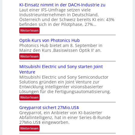
d
i
6
KI-Einsatz nimmt in der DACH-Industrie zu
e
l
9
t
Laut einer IFS-Umfrage setzen viele
.
d
s
Industrieunternehmen in Deutschland,
W
t
v
Österreich und der Schweiz bereits KI ein: 43%
E
a
befinden sich in der Pilotphase, 27%…
-
e
r
H
k
r
:
Weiterlesen
e
e
K
a
r
s
I
Optik-Kurs von Photonics Hub
a
r
W
-
e
Photonics Hub bietet am 8. September in
a
E
b
u
Mainz den Kurs ‚Basiswissen Optik II‘ an.
c
i
e
s
h
n
:
Weiterlesen
-
i
s
s
O
S
t
a
t
p
Mitsubishi Electric und Sony starten Joint
e
u
t
t
u
m
Venture
m
z
i
i
n
i
n
Mitsubishi Electric und Sony Semiconductor
k
n
m
i
Solutions gründen ein Joint Venture zur
-
g
a
e
m
K
Entwicklung intelligenter visionsbasierter
s
r
r
m
u
Lösungen für die Fertigungsautomatisierung.
-
s
t
r
:
t
Weiterlesen
i
s
T
M
e
n
v
r
i
n
d
o
Greyparrot sichert 27Mio.US$
t
H
e
e
n
Greyparrot, ein Anbieter von KI-basierter
s
a
r
P
n
Abfallintelligenz, hat in einer Series-B-Runde
u
l
D
h
d
27Mio.US$ eingeworben.
b
b
A
o
i
j
C
s
t
:
Weiterlesen
s
a
H
o
G
h