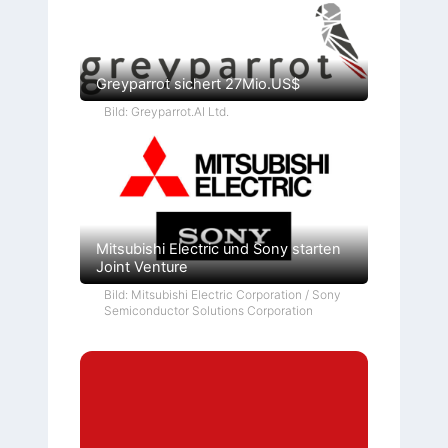
Greyparrot sichert 27Mio.US$
Bild: Greyparrot.AI Ltd.
Mitsubishi Electric und Sony starten
Joint Venture
Bild: Mitsubishi Electric Corporation / Sony
Semiconductor Solutions Corporation