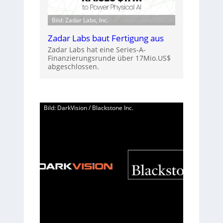
Bild: Zadar Labs, Inc.
Zadar Labs baut Fertigung aus
Zadar Labs hat eine Series-A-
Finanzierungsrunde über 17Mio.US$
abgeschlossen.
Bild: DarkVision / Blackstone Inc.