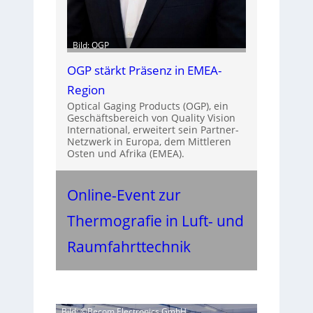
Bild: OGP
OGP stärkt Präsenz in EMEA-
Region
Optical Gaging Products (OGP), ein
Geschäftsbereich von Quality Vision
International, erweitert sein Partner-
Netzwerk in Europa, dem Mittleren
Osten und Afrika (EMEA).
Online-Event zur
Thermografie in Luft- und
Raumfahrttechnik
Bild: ©Becom Electronics GmbH