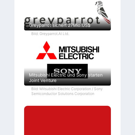
Greyparrot sichert 27Mio.US$
Bild: Greyparrot.AI Ltd.
Mitsubishi Electric und Sony starten
Joint Venture
Bild: Mitsubishi Electric Corporation / Sony
Semiconductor Solutions Corporation