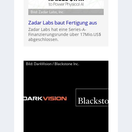
Bild: Zadar Labs, Inc.
Zadar Labs baut Fertigung aus
Zadar Labs hat eine Series-A-
Finanzierungsrunde über 17Mio.US$
abgeschlossen.
Bild: DarkVision / Blackstone Inc.