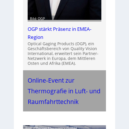
Bild: OGP
OGP stärkt Präsenz in EMEA-
Region
Optical Gaging Products (OGP), ein
Geschäftsbereich von Quality Vision
International, erweitert sein Partner-
Netzwerk in Europa, dem Mittleren
Osten und Afrika (EMEA).
Online-Event zur
Thermografie in Luft- und
Raumfahrttechnik
Bild: ©Becom Electronics GmbH