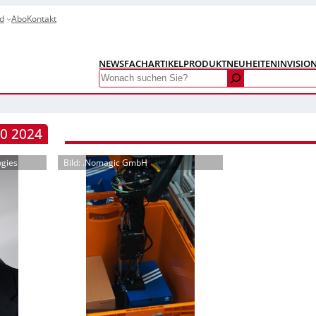
d
Abo
Kontakt
NEWS
FACHARTIKEL
PRODUKTNEUHEITEN
INVISIO
Search
0 2024
ogies
Bild: .Nomagic GmbH