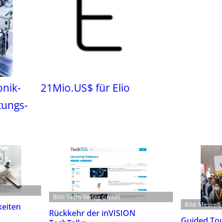
onik-
21Mio.US$ für Elio
tungs-
Bild: TeDo Verlag GmbH
Bild: Messe S
eiten
Rückkehr der inVISION
Guided Tou