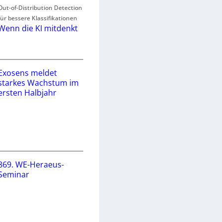
Out-of-Distribution Detection
für bessere Klassifikationen
Wenn die KI mitdenkt
Exosens meldet
starkes Wachstum im
ersten Halbjahr
869. WE-Heraeus-
Seminar