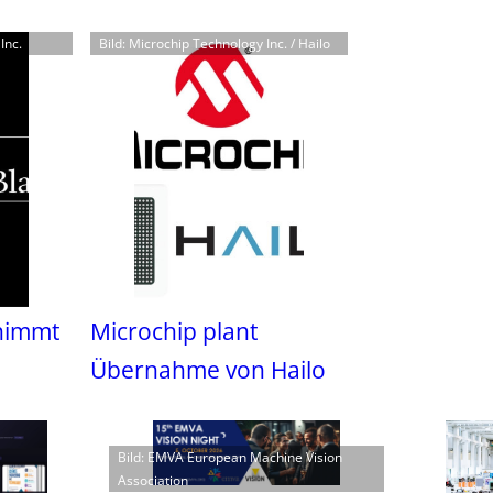
Inc.
Bild: Microchip Technology Inc. / Hailo
nimmt
Microchip plant
Übernahme von Hailo
Bild: EMVA European Machine Vision
Association