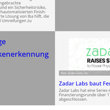
angebrachte
nd ein Sicherheitsrisiko,
hautomatisierten Finish-
rte Lösung von Iba hilft, die
nd Umreifungen zu
ge
kenerkennung
Bild: Zadar Labs, Inc.
Zadar Labs baut Fe
Zadar Labs hat eine Series-
Finanzierungsrunde über 
abgeschlossen.