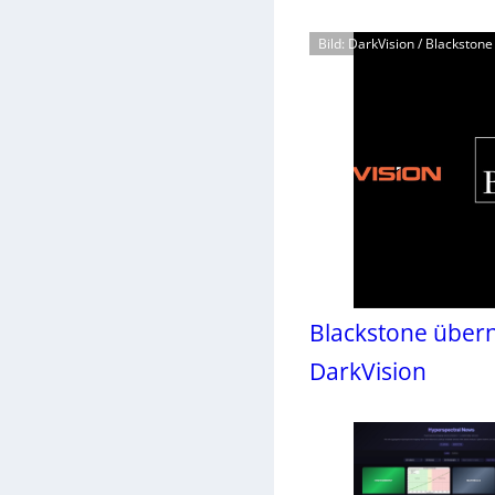
Bild: DarkVision / Blackstone 
Blackstone über
DarkVision