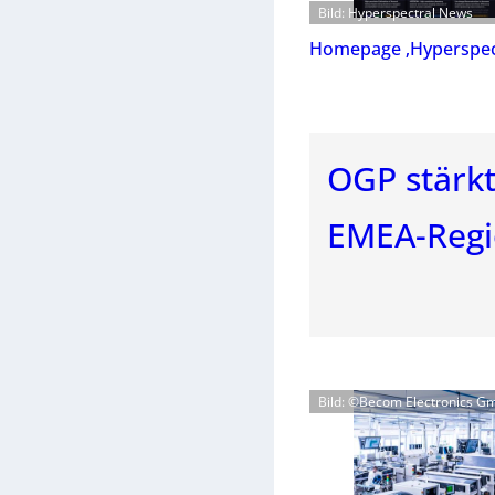
Bild: Hyperspectral News
Homepage ‚Hyperspec
OGP stärkt
EMEA-Reg
Bild: ©Becom Electronics 