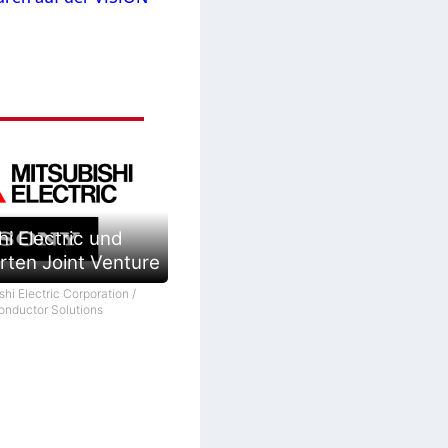
hi Electric und
rten Joint Venture
shi Electric Corporation /
nductor Solutions