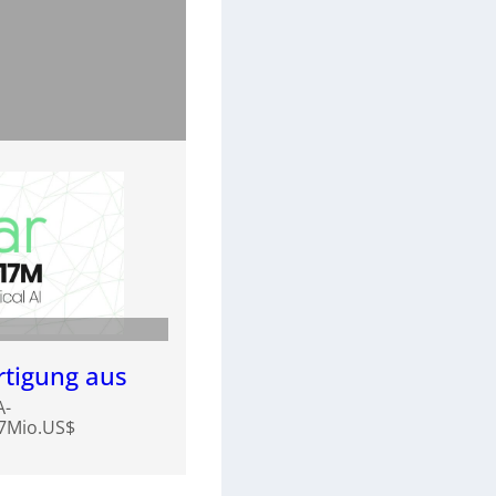
rtigung aus
A-
17Mio.US$