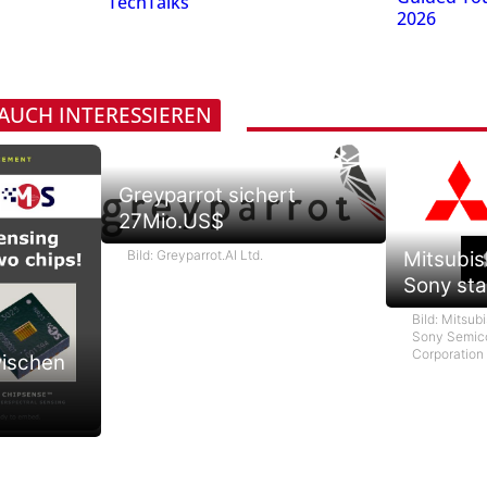
TechTalks
2026
 AUCH INTERESSIEREN
Greyparrot sichert
27Mio.US$
Bild: Greyparrot.AI Ltd.
Mitsubis
Sony sta
Bild: Mitsubi
Sony Semico
Corporation
wischen