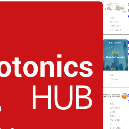
Bild:
MVTec
Softwar
e GmbH
Bild:
Exosen
s
Bild:
Wilhelm
und
Else
Heraeu
s-
Stiftung