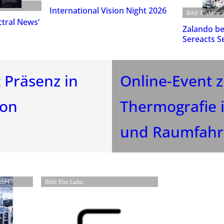
International Vision Night 2026
Bild: ©Marc 
tral News‘
Zalando bet
Sereacts S
 Präsenz in
Online-Event 
ion
Thermografie i
und Raumfahr
GmbH
Bild: Elio Labs.