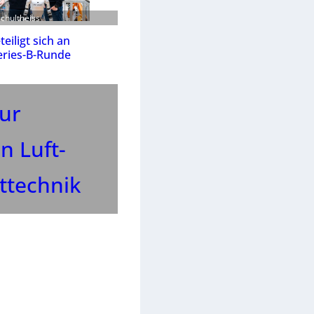
Schultheiss
eiligt sich an
eries-B-Runde
zur
n Luft-
ttechnik