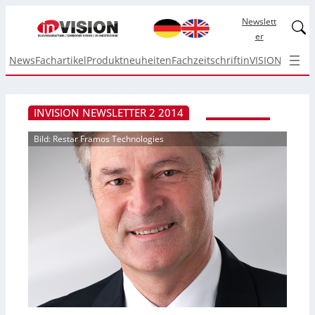
Newslett
Linked
er
News
Fachartikel
Produktneuheiten
Fachzeitschrift
inVISION Top I
INVISION NEWSLETTER 2 2014
Bild: Restar Framos Technologies