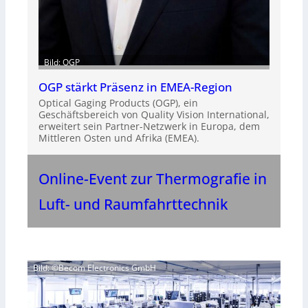
Bild: OGP
OGP stärkt Präsenz in EMEA-Region
Optical Gaging Products (OGP), ein
Geschäftsbereich von Quality Vision International,
erweitert sein Partner-Netzwerk in Europa, dem
Mittleren Osten und Afrika (EMEA).
Online-Event zur Thermografie in
Luft- und Raumfahrttechnik
Bild: ©Becom Electronics GmbH