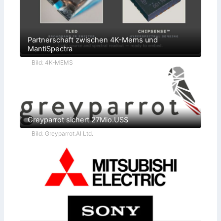
Partnerschaft zwischen 4K-Mems und
MantiSpectra
Bild: 4K-MEMS
Greyparrot sichert 27Mio.US$
Bild: Greyparrot.AI Ltd.