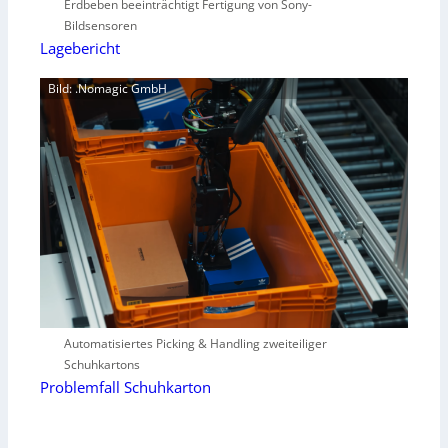
Erdbeben beeinträchtigt Fertigung von Sony-
Bildsensoren
Lagebericht
Bild: .Nomagic GmbH
Automatisiertes Picking & Handling zweiteiliger
Schuhkartons
Problemfall Schuhkarton