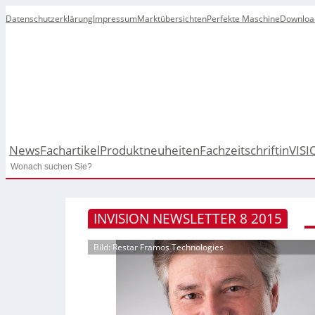
Datenschutzerklärung
Impressum
Marktübersichten
Perfekte Maschine
Downloa
News
Fachartikel
Produktneuheiten
Fachzeitschrift
inVISI
Search
INVISION NEWSLETTER 8 2015
Bild: Restar Framos Technologies