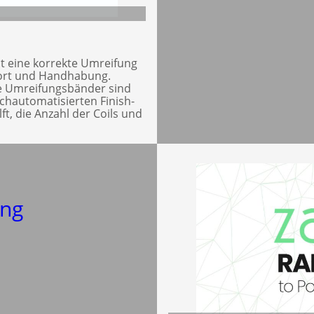
st eine korrekte Umreifung
port und Handhabung.
te Umreifungsbänder sind
ochautomatisierten Finish-
lft, die Anzahl der Coils und
ng