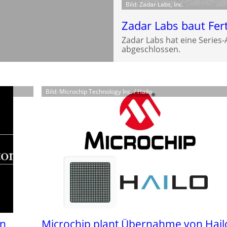
Bild: Zadar Labs, Inc.
Zadar Labs baut Fer
Zadar Labs hat eine Series
abgeschlossen.
Bild: Microchip Technology Inc. / Hailo
on
Microchip plant Übernahme von Hail