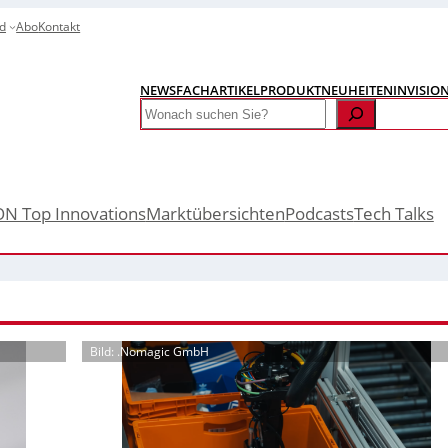
d
Abo
Kontakt
NEWS
FACHARTIKEL
PRODUKTNEUHEITEN
INVISIO
Search
ON Top Innovations
Marktübersichten
Podcasts
Tech Talks
Bild: .Nomagic GmbH