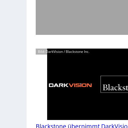
Bild: DarkVision / Blackstone Inc.
Blackstone übernimmt DarkVisi