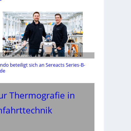
d: ©Marc Schultheiss
ndo beteiligt sich an Sereacts Series-B-
de
ur Thermografie in
mfahrttechnik