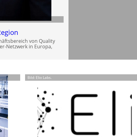
Region
häftsbereich von Quality
ner-Netzwerk in Europa,
Bild: Elio Labs.