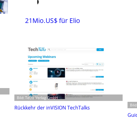
21Mio.US$ für Elio
Bild: TeDo Verlag GmbH
Bild
Rückkehr der inVISION TechTalks
Gui