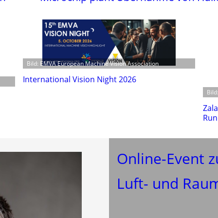
Bild: EMVA European Machine Vision Association
International Vision Night 2026
Bil
Zala
Run
Online-Event z
Luft- und Rau