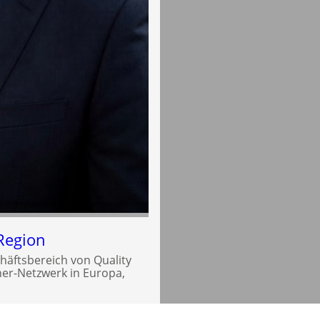
Region
häftsbereich von Quality
tner-Netzwerk in Europa,