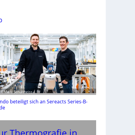
o
: ©Marc Schultheiss
ndo beteiligt sich an Sereacts Series-B-
de
ur Thermografie in