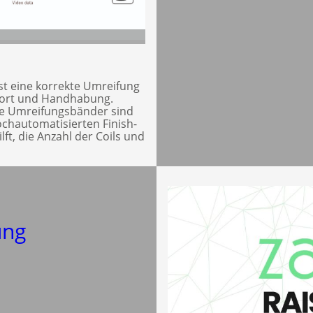
st eine korrekte Umreifung
port und Handhabung.
te Umreifungsbänder sind
ochautomatisierten Finish-
lft, die Anzahl der Coils und
ung