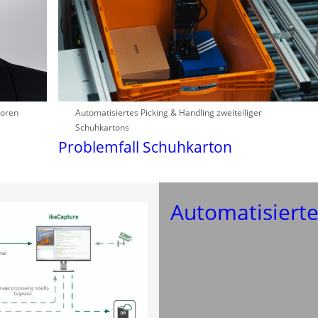
soren
Automatisiertes Picking & Handling zweiteiliger
Schuhkartons
Problemfall Schuhkarton
Automatisierte