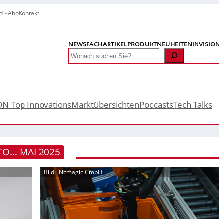
d
Abo
Kontakt
NEWS
FACHARTIKEL
PRODUKTNEUHEITEN
INVISIO
Search
ON Top Innovations
Marktübersichten
Podcasts
Tech Talks
TO… MAI 2025
Bild: .Nomagic GmbH