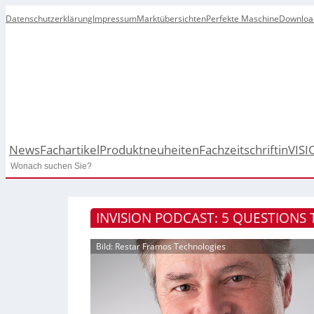
Datenschutzerklärung
Impressum
Marktübersichten
Perfekte Maschine
Downloa
News
Fachartikel
Produktneuheiten
Fachzeitschrift
inVISI
Search
INVISION PODCAST: 5 QUESTIONS 
Bild: Restar Framos Technologies