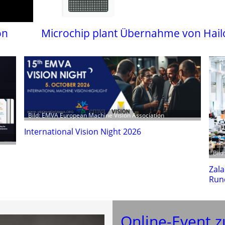
on
Microchip plant Übernahme von Hail
Bild: EMVA European Machine Vision Association
International Vision Night 2026
Bild
Zala
Run
Online-Event z