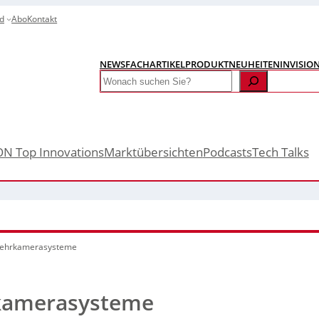
d
Abo
Kontakt
NEWS
FACHARTIKEL
PRODUKTNEUHEITEN
INVISIO
Search
ON Top Innovations
Marktübersichten
Podcasts
Tech Talks
-Mehrkamerasysteme
rkamerasysteme