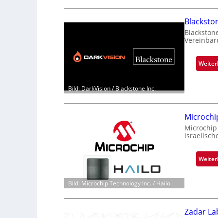
Blacksto
Blackston
Vereinbar
Weiter
Bild: DarkVision / Blackstone Inc.
Microchi
Microchip
israelisch
Weiter
Bild: Microchip Technology Inc. / Hailo
Zadar La