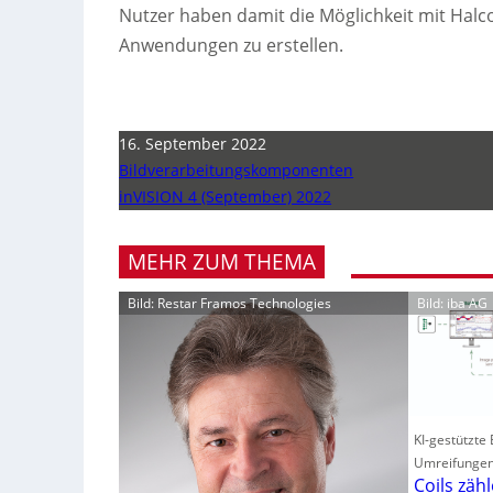
Nutzer haben damit die Möglichkeit mit Halco
Anwendungen zu erstellen.
16. September 2022
Bildverarbeitungskomponenten
inVISION 4 (September) 2022
MEHR ZUM THEMA
Bild: Restar Framos Technologies
Bild: iba AG
KI-gestützte
Umreifunge
Coils zäh