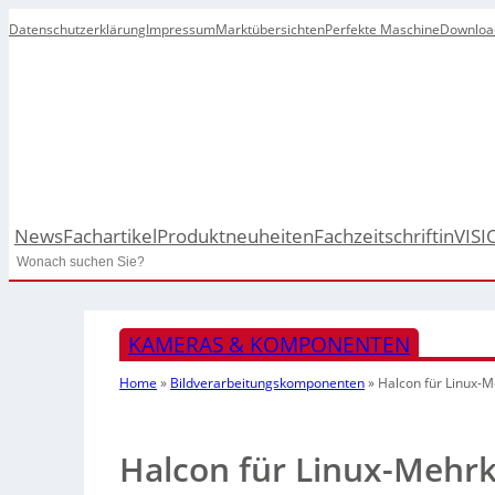
Datenschutzerklärung
Impressum
Marktübersichten
Perfekte Maschine
Downloa
News
Fachartikel
Produktneuheiten
Fachzeitschrift
inVISI
Search
KAMERAS & KOMPONENTEN
Home
»
Bildverarbeitungskomponenten
»
Halcon für Linux
Halcon für Linux-Meh