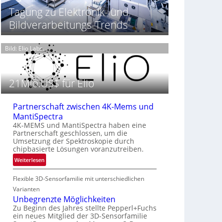
t
h
T
Tagung zu Elektronik- und
P
t
h
Bildverarbeitungs-Trends
r
2
e
ä
0
r
s
2
m
Bild: Elio Labs.
e
6
o
n
g
z
r
21Mio.US$ für Elio
i
a
n
f
E
i
Partnerschaft zwischen 4K-Mems und
M
e
MantiSpectra
E
i
4K-MEMS und MantiSpectra haben eine
A
n
Partnerschaft geschlossen, um die
-
Umsetzung der Spektroskopie durch
L
R
chipbasierte Lösungen voranzutreiben.
u
e
f
:
Weiterlesen
g
t
P
e
i
-
Flexible 3D-Sensorfamilie mit unterschiedlichen
a
o
u
r
Varianten
n
n
t
Unbegrenzte Möglichkeiten
d
n
Zu Beginn des Jahres stellte Pepperl+Fuchs
ein neues Mitglied der 3D-Sensorfamilie
R
e