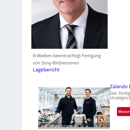
Erdbeben beeinträchtigt Fertigung
von Sony-Bildsensoren
Lagebericht
Zalando b
Das Stutt
strategis
Weiter
Bild: ©Marc Schultheiss