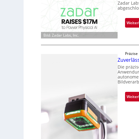
Zadar Lab
abgeschlo
Weiter
Bild: Zadar Labs, Inc.
Präzise
Zuverläs
Die präzi
Anwendung
autonome 
Bildverar
Weiter