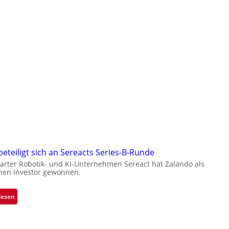
eteiligt sich an Sereacts Series-B-Runde
garter Robotik- und KI-Unternehmen Sereact hat Zalando als
chen Investor gewonnen.
:
lesen
Z
a
l