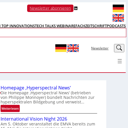
LinkedIn
Newsletter abonnieren
N TOP INNOVATIONS
TECH TALKS WEBINARE
FACHZEITSCHRIFT
PODCASTS
LinkedIn
Newsletter
Homepage ‚Hyperspectral News‘
Die Homepage ‚Hyperspectral News‘ (betrieben
von Philippe Monnoyer) bündelt Nachrichten zur
hyperspektralen Bildgebung und verweist…
:
Weiterlesen
H
International Vision Night 2026
o
Am 5. Oktober veranstaltet die EMVA bereits zum
m