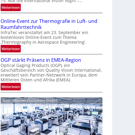
15. Mal die International Vision Night -…
e
:
Weiterlesen
p
I
a
n
g
Online-Event zur Thermografie in Luft- und
t
e
Raumfahrttechnik
e
‚
InfraTec veranstaltet am 23. September ein
r
H
kostenloses Online-Event zum Thema
‚Thermography in Aerospace Engineering‘.
n
y
a
p
:
Weiterlesen
t
e
O
i
OGP stärkt Präsenz in EMEA-Region
r
n
o
Optical Gaging Products (OGP), ein
s
l
Geschäftsbereich von Quality Vision International,
n
p
i
erweitert sein Partner-Netzwerk in Europa, dem
a
e
n
Mittleren Osten und Afrika (EMEA).
l
c
e
:
Weiterlesen
V
t
-
O
i
r
E
G
s
a
v
Bild: ©Becom Electronics GmbH
P
i
l
e
s
o
N
n
t
n
e
t
ä
N
w
z
r
i
s
u
k
g
‘
r