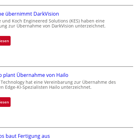
a
n
ne übernimmt DarkVision
d
e und Koch Engineered Solutions (KES) haben eine
ung zur Übernahme von DarkVision unterzeichnet.
o
b
e
:
lesen
t
B
e
l
i
a
l
c
i
k
p plant Übernahme von Hailo
g
s
 Technology hat eine Vereinbarung zur Übernahme des
t
t
en Edge-KI-Spezialisten Hailo unterzeichnet.
s
o
i
n
:
lesen
c
e
M
h
ü
i
a
b
c
n
e
r
S
r
o
bs baut Fertigung aus
e
n