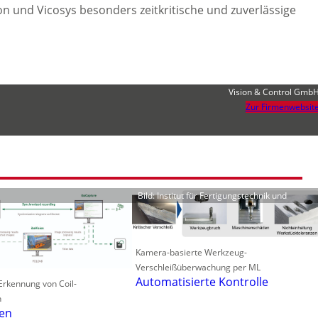
n und Vicosys besonders zeitkritische und zuverlässige
Vision & Control Gmb
Zur Firmenwebsit
Bild: Institut für Fertigungstechnik und
Kamera-basierte Werkzeug-
Verschleißüberwachung per ML
Automatisierte Kontrolle
 Erkennung von Coil-
n
len