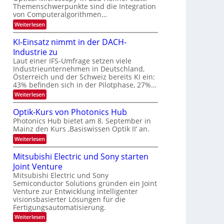
s
k
Themenschwerpunkte sind die Integration
m
t
von Computeralgorithmen…
e
:
Weiterlesen
l
8
d
6
e
KI-Einsatz nimmt in der DACH-
9
t
Industrie zu
.
s
W
Laut einer IFS-Umfrage setzen viele
t
E
a
Industrieunternehmen in Deutschland,
-
r
Österreich und der Schweiz bereits KI ein:
H
k
43% befinden sich in der Pilotphase, 27%…
e
e
r
:
Weiterlesen
s
a
K
W
e
I
a
Optik-Kurs von Photonics Hub
u
-
c
Photonics Hub bietet am 8. September in
s
E
h
Mainz den Kurs ‚Basiswissen Optik II‘ an.
-
i
s
S
n
t
:
Weiterlesen
e
s
u
O
m
a
m
p
Mitsubishi Electric und Sony starten
i
t
i
t
n
z
Joint Venture
m
i
a
n
e
k
Mitsubishi Electric und Sony
r
i
r
-
Semiconductor Solutions gründen ein Joint
m
s
K
Venture zur Entwicklung intelligenter
m
t
u
visionsbasierter Lösungen für die
t
e
r
i
Fertigungsautomatisierung.
n
s
n
H
v
:
Weiterlesen
d
a
o
M