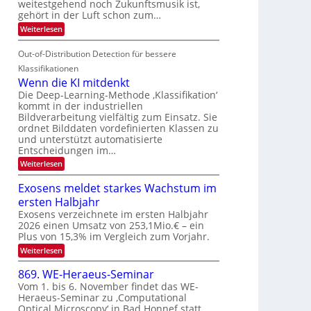
V
weitestgehend noch Zukunftsmusik ist,
i
o
d
I
gehört in der Luft schon zum…
t
u
M
S
:
Weiterlesen
e
r
a
S
I
n
i
e
n
Out-of-Distribution Detection für bessere
O
c
n
t
N
h
Klassifikationen
a
i
e
T
Wenn die KI mitdenkt
r
u
S
e
Die Deep-Learning-Methode ‚Klassifikation‘
l
f
p
kommt in der industriellen
a
c
d
Bildverarbeitung vielfältig zum Einsatz. Sie
n
e
h
d
ordnet Bilddaten vordefinierten Klassen zu
e
c
T
e
und unterstützt automatisierte
r
t
n
a
Entscheidungen im…
V
r
l
:
Weiterlesen
I
a
k
W
S
e
s
Exosens meldet starkes Wachstum im
n
I
ersten Halbjahr
n
O
d
Exosens verzeichnete im ersten Halbjahr
N
i
2026 einen Umsatz von 253,1Mio.€ – ein
e
2
Plus von 15,3% im Vergleich zum Vorjahr.
K
0
:
Weiterlesen
I
2
E
m
x
i
869. WE-Heraeus-Seminar
6
o
t
Vom 1. bis 6. November findet das WE-
s
d
Heraeus-Seminar zu ‚Computational
e
e
Optical Microscopy‘ in Bad Honnef statt.
n
n