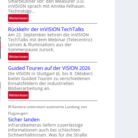
SmartRunner vor: den Measurer 3-D.
a
r
inVISION sprach mit Annika Felhauer,
u
s
Technology…
m
c
:
Weiterlesen
f
h
U
a
a
Rückkehr der inVISION TechTalks
n
h
f
Am 22. September kehren die inVISION
b
r
t
TechTalks mit dem Webinar (Telecentric)
H
e
t
z
Lenses & Illuminations aus der
e
g
t
w
Sommerpause zurück.
r
e
i
:
Weiterlesen
e
c
s
R
n
h
c
Guided Touren auf der VISION 2026
ü
z
n
h
Die VISION in Stuttgart (6. bis 8. Oktober)
c
t
bietet Guided Touren zu verschiedenen
i
e
k
e
Einsatzfeldern der industriellen
k
n
k
Bildverarbeitung an.
M
4
e
ö
:
Weiterlesen
K
h
g
G
-
r
l
IR-Kamera unterstützt autonome Landung von
u
M
d
i
i
Flugzeugen
e
e
c
d
Sicher landen
m
r
h
e
Infrarotkameras liefern zuverlässige
s
i
k
Informationen auch bei schlechten
d
u
n
Sichtverhältnissen. Was für die Straße
e
T
n