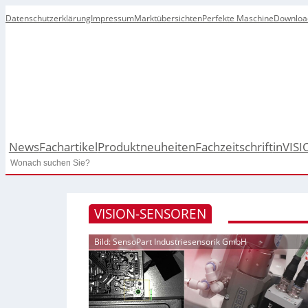
Datenschutzerklärung
Impressum
Marktübersichten
Perfekte Maschine
Downloa
News
Fachartikel
Produktneuheiten
Fachzeitschrift
inVISI
Search
VISION-SENSOREN
Bild: SensoPart Industriesensorik GmbH