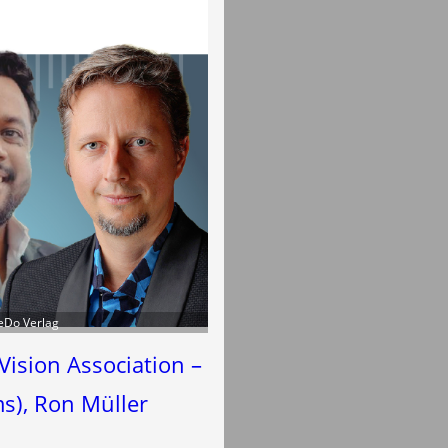
TeDo Verlag
Vision Association –
s), Ron Müller