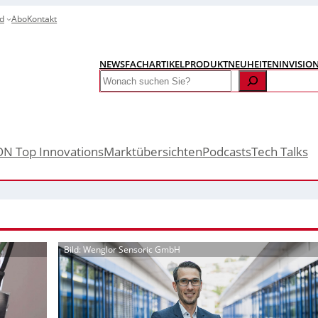
d
Abo
Kontakt
NEWS
FACHARTIKEL
PRODUKTNEUHEITEN
INVISIO
Search
ON Top Innovations
Marktübersichten
Podcasts
Tech Talks
Bild: Wenglor Sensoric GmbH