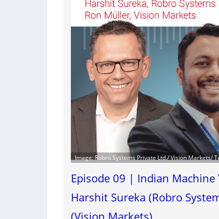
Image: Robro Systems Private Ltd./ Vision Markets/ 
Episode 09 | Indian Machine 
Harshit Sureka (Robro System
(Vision Markets)