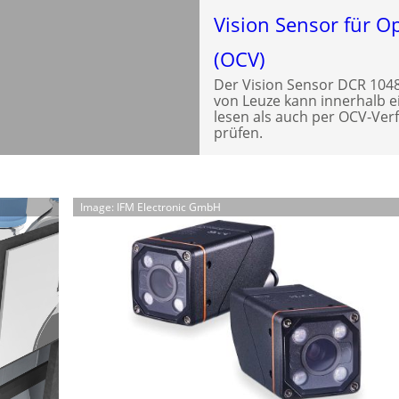
Vision Sensor für Op
(OCV)
Der Vision Sensor DCR 1048i
von Leuze kann innerhalb e
lesen als auch per OCV-Verf
prüfen.
Image: IFM Electronic GmbH