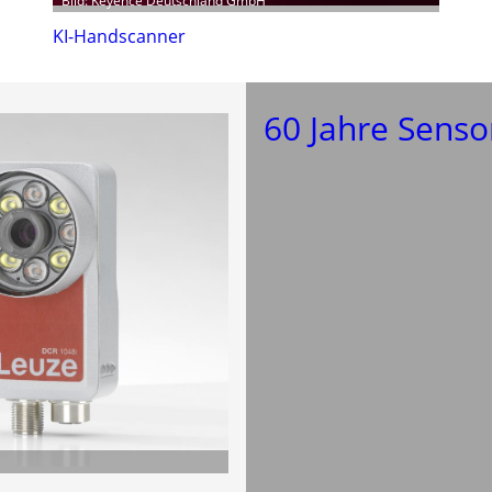
Bild: Keyence Deutschland GmbH
KI-Handscanner
60 Jahre Senso