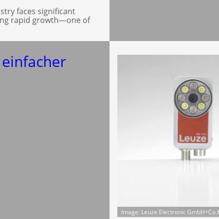
try faces significant
cing rapid growth—one of
einfacher
Image: Leuze Electronic GmbH+Co.