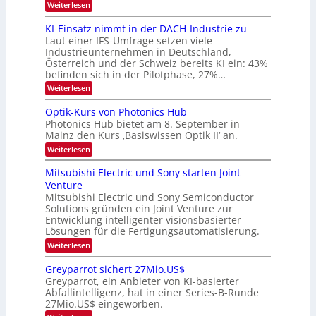
:
Weiterlesen
B
l
8
d
i
6
KI-Einsatz nimmt in der DACH-Industrie zu
e
l
9
t
Laut einer IFS-Umfrage setzen viele
.
d
s
Industrieunternehmen in Deutschland,
W
t
v
Österreich und der Schweiz bereits KI ein: 43%
E
a
befinden sich in der Pilotphase, 27%…
-
e
r
H
k
r
:
Weiterlesen
e
e
K
a
r
s
I
Optik-Kurs von Photonics Hub
a
r
W
-
e
Photonics Hub bietet am 8. September in
a
E
b
u
Mainz den Kurs ‚Basiswissen Optik II‘ an.
c
i
e
s
h
n
:
Weiterlesen
-
i
s
s
O
S
t
a
t
p
Mitsubishi Electric und Sony starten Joint
e
u
t
t
u
m
Venture
m
z
i
i
n
i
n
Mitsubishi Electric und Sony Semiconductor
k
n
m
i
Solutions gründen ein Joint Venture zur
-
g
a
e
m
K
Entwicklung intelligenter visionsbasierter
s
r
r
m
u
Lösungen für die Fertigungsautomatisierung.
-
s
t
r
:
t
Weiterlesen
i
s
T
M
e
n
v
r
i
n
d
o
Greyparrot sichert 27Mio.US$
t
H
e
e
n
Greyparrot, ein Anbieter von KI-basierter
s
a
r
P
n
Abfallintelligenz, hat in einer Series-B-Runde
u
l
D
h
d
27Mio.US$ eingeworben.
b
b
A
o
i
j
C
s