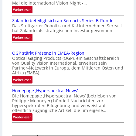
Mal die International Vision Night -…
:
Weiterlesen
I
Zalando beteiligt sich an Sereacts Series-B-Runde
n
Das Stuttgarter Robotik- und KI-Unternehmen Sereact
t
hat Zalando als strategischen Investor gewonnen.
e
:
Weiterlesen
r
Z
n
a
a
OGP stärkt Präsenz in EMEA-Region
l
t
Optical Gaging Products (OGP), ein Geschäftsbereich
a
i
von Quality Vision International, erweitert sein
n
o
Partner-Netzwerk in Europa, dem Mittleren Osten und
d
Afrika (EMEA).
n
o
a
:
Weiterlesen
b
l
O
e
Homepage ‚Hyperspectral News‘
V
G
t
Die Homepage ‚Hyperspectral News‘ (betrieben von
i
P
Philippe Monnoyer) bündelt Nachrichten zur
e
s
s
hyperspektralen Bildgebung und verweist auf
i
i
t
öffentlich zugängliche Artikel, die um eigene…
l
o
ä
:
Weiterlesen
i
n
r
H
g
N
k
o
t
i
t
m
s