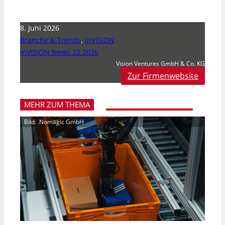
8. Juni 2026
Branche & Trends
,
inVISION
inVISION News 22 2026
Vision Ventures GmbH & Co. KG
Zur Firmenwebsite
MEHR ZUM THEMA
Bild: .Nomagic GmbH