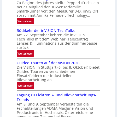
‘
u
Zu Beginn des Jahres stellte Pepperl+Fuchs ein
n
neues Mitglied der 3D-Sensorfamilie
SmartRunner vor: den Measurer 3-D. inVISION
d
sprach mit Annika Felhauer, Technology…
e
:
Weiterlesen
U
Rückkehr der inVISION TechTalks
n
Am 22. September kehren die inVISION
b
TechTalks mit dem Webinar (Telecentric)
e
Lenses & Illuminations aus der Sommerpause
g
zurück.
r
:
Weiterlesen
e
R
n
Guided Touren auf der VISION 2026
ü
z
Die VISION in Stuttgart (6. bis 8. Oktober) bietet
c
t
Guided Touren zu verschiedenen
k
Einsatzfeldern der industriellen
e
k
Bildverarbeitung an.
M
e
:
ö
Weiterlesen
h
G
g
r
Tagung zu Elektronik- und Bildverarbeitungs-
u
l
d
Trends
i
i
e
Am 8. und 9. September veranstalten die
d
c
r
Fachabteilungen VDMA Machine Vision und
e
h
Productronic in Hochstraß, Österreich, eine
i
d
k
gemeinsame Tagung bei Becom.