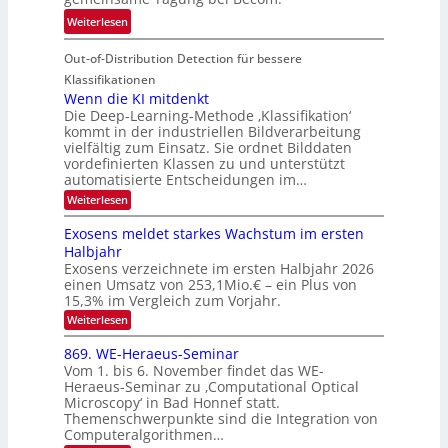
n
T
e
:
Weiterlesen
V
o
i
T
I
u
t
Out-of-Distribution Detection für bessere
a
S
r
e
g
I
Klassifikationen
e
n
u
Wenn die KI mitdenkt
O
n
Die Deep-Learning-Methode ‚Klassifikation‘
n
N
a
kommt in der industriellen Bildverarbeitung
g
T
u
vielfältig zum Einsatz. Sie ordnet Bilddaten
z
e
vordefinierten Klassen zu und unterstützt
f
u
c
automatisierte Entscheidungen im…
d
E
h
:
Weiterlesen
e
l
T
W
r
e
e
a
Exosens meldet starkes Wachstum im ersten
V
n
k
Halbjahr
l
n
I
Exosens verzeichnete im ersten Halbjahr 2026
t
k
d
S
einen Umsatz von 253,1Mio.€ – ein Plus von
i
r
s
e
I
15,3% im Vergleich zum Vorjahr.
o
K
O
:
Weiterlesen
n
I
E
N
m
i
x
869. WE-Heraeus-Seminar
i
2
o
k
t
Vom 1. bis 6. November findet das WE-
0
s
d
-
Heraeus-Seminar zu ‚Computational Optical
e
2
e
u
Microscopy‘ in Bad Honnef statt.
n
n
6
Themenschwerpunkte sind die Integration von
s
n
k
m
Computeralgorithmen…
t
d
e