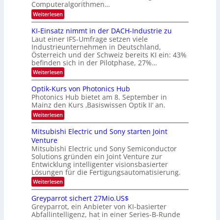
m
Computeralgorithmen…
t
d
e
:
Weiterlesen
B
l
8
d
i
6
KI-Einsatz nimmt in der DACH-Industrie zu
e
l
9
t
Laut einer IFS-Umfrage setzen viele
.
d
s
Industrieunternehmen in Deutschland,
W
t
v
Österreich und der Schweiz bereits KI ein: 43%
E
a
befinden sich in der Pilotphase, 27%…
-
e
r
H
k
r
:
Weiterlesen
e
e
K
a
r
s
I
Optik-Kurs von Photonics Hub
a
r
W
-
e
Photonics Hub bietet am 8. September in
a
E
b
u
Mainz den Kurs ‚Basiswissen Optik II‘ an.
c
i
e
s
h
n
:
Weiterlesen
-
i
s
s
O
S
t
a
t
p
Mitsubishi Electric und Sony starten Joint
e
u
t
t
u
m
Venture
m
z
i
i
n
i
n
Mitsubishi Electric und Sony Semiconductor
k
n
m
i
Solutions gründen ein Joint Venture zur
-
g
a
e
m
K
Entwicklung intelligenter visionsbasierter
s
r
r
m
u
Lösungen für die Fertigungsautomatisierung.
-
s
t
r
:
t
Weiterlesen
i
s
T
M
e
n
v
r
i
n
d
o
Greyparrot sichert 27Mio.US$
t
H
e
e
n
Greyparrot, ein Anbieter von KI-basierter
s
a
r
P
n
Abfallintelligenz, hat in einer Series-B-Runde
u
l
D
h