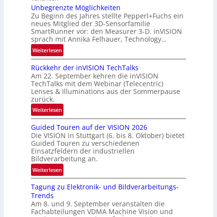
s
R
Unbegrenzte Möglichkeiten
‘
u
Zu Beginn des Jahres stellte Pepperl+Fuchs ein
n
neues Mitglied der 3D-Sensorfamilie
SmartRunner vor: den Measurer 3-D. inVISION
d
sprach mit Annika Felhauer, Technology…
e
:
Weiterlesen
U
Rückkehr der inVISION TechTalks
n
Am 22. September kehren die inVISION
b
TechTalks mit dem Webinar (Telecentric)
e
Lenses & Illuminations aus der Sommerpause
g
zurück.
r
:
Weiterlesen
e
R
n
Guided Touren auf der VISION 2026
ü
z
Die VISION in Stuttgart (6. bis 8. Oktober) bietet
c
t
Guided Touren zu verschiedenen
k
Einsatzfeldern der industriellen
e
k
Bildverarbeitung an.
M
e
:
ö
Weiterlesen
h
G
g
r
Tagung zu Elektronik- und Bildverarbeitungs-
u
l
d
Trends
i
i
e
Am 8. und 9. September veranstalten die
d
c
r
Fachabteilungen VDMA Machine Vision und
e
h