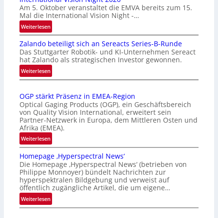
Am 5. Oktober veranstaltet die EMVA bereits zum 15.
Mal die International Vision Night -…
:
Weiterlesen
I
Zalando beteiligt sich an Sereacts Series-B-Runde
n
Das Stuttgarter Robotik- und KI-Unternehmen Sereact
t
hat Zalando als strategischen Investor gewonnen.
e
:
Weiterlesen
r
Z
n
a
a
OGP stärkt Präsenz in EMEA-Region
l
t
Optical Gaging Products (OGP), ein Geschäftsbereich
a
i
von Quality Vision International, erweitert sein
n
o
Partner-Netzwerk in Europa, dem Mittleren Osten und
d
Afrika (EMEA).
n
o
a
:
Weiterlesen
b
l
O
e
Homepage ‚Hyperspectral News‘
V
G
t
Die Homepage ‚Hyperspectral News‘ (betrieben von
i
P
Philippe Monnoyer) bündelt Nachrichten zur
e
s
s
hyperspektralen Bildgebung und verweist auf
i
i
t
öffentlich zugängliche Artikel, die um eigene…
l
o
ä
:
Weiterlesen
i
n
r
H
g
N
k
o