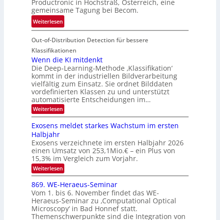
Productronic in Hochstraß, Österreich, eine
i
d
k
gemeinsame Tagung bei Becom.
n
T
e
:
Weiterlesen
V
o
i
T
I
u
t
Out-of-Distribution Detection für bessere
a
S
r
e
g
I
Klassifikationen
e
n
u
Wenn die KI mitdenkt
O
n
Die Deep-Learning-Methode ‚Klassifikation‘
n
N
a
kommt in der industriellen Bildverarbeitung
g
T
u
vielfältig zum Einsatz. Sie ordnet Bilddaten
z
e
vordefinierten Klassen zu und unterstützt
f
u
c
automatisierte Entscheidungen im…
d
E
h
:
Weiterlesen
e
l
T
W
r
e
e
a
Exosens meldet starkes Wachstum im ersten
V
n
k
Halbjahr
l
n
I
Exosens verzeichnete im ersten Halbjahr 2026
t
k
d
S
einen Umsatz von 253,1Mio.€ – ein Plus von
i
r
s
e
I
15,3% im Vergleich zum Vorjahr.
o
K
O
:
Weiterlesen
n
I
E
N
m
i
x
869. WE-Heraeus-Seminar
i
2
o
k
t
Vom 1. bis 6. November findet das WE-
0
s
d
-
Heraeus-Seminar zu ‚Computational Optical
e
2
e
u
Microscopy‘ in Bad Honnef statt.
n
n
6
Themenschwerpunkte sind die Integration von
s
n
k