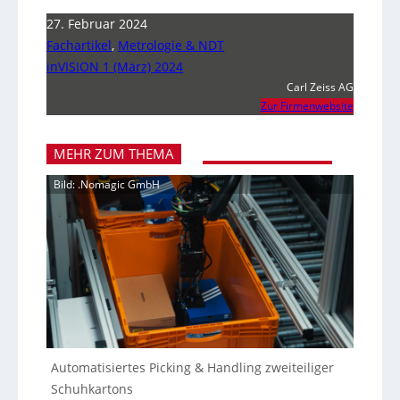
27. Februar 2024
Fachartikel
,
Metrologie & NDT
inVISION 1 (März) 2024
Carl Zeiss AG
Zur Firmenwebsite
MEHR ZUM THEMA
Bild: .Nomagic GmbH
Automatisiertes Picking & Handling zweiteiliger
Schuhkartons