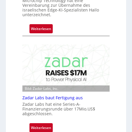
Microchip Technology hat eine
e
Vereinbarung zur Übernahme des
r
israelischen Edge-KI-Spezialisten Hailo
n
unterzeichnet.
i
m
:
Weiterlesen
m
M
t
i
D
c
a
r
r
o
k
c
V
h
i
i
s
p
i
Bild: Zadar Labs, Inc.
p
o
l
Zadar Labs baut Fertigung aus
n
a
Zadar Labs hat eine Series-A-
Finanzierungsrunde über 17Mio.US$
n
abgeschlossen.
t
Ü
b
:
Weiterlesen