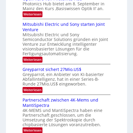
b
W
-
e
Photonics Hub bietet am 8. September in
a
E
e
u
Mainz den Kurs ‚Basiswissen Optik II‘ an.
c
i
s
i
h
n
:
Weiterlesen
-
s
t
s
O
S
t
a
p
u
Mitsubishi Electric und Sony starten Joint
e
u
t
t
m
n
Venture
m
z
i
i
i
n
Mitsubishi Electric und Sony
g
k
n
m
i
Semiconductor Solutions gründen ein Joint
-
s
a
e
m
K
Venture zur Entwicklung intelligenter
r
-
r
m
u
visionsbasierter Lösungen für die
s
t
T
r
Fertigungsautomatisierung.
t
i
s
r
e
n
:
Weiterlesen
v
e
n
d
M
o
H
e
i
n
n
Greyparrot sichert 27Mio.US$
a
r
t
P
d
Greyparrot, ein Anbieter von KI-basierter
l
D
s
h
Abfallintelligenz, hat in einer Series-B-
s
b
A
u
o
Runde 27Mio.US$ eingeworben.
j
C
b
t
a
H
i
o
:
Weiterlesen
h
-
s
n
G
r
I
h
i
r
Partnerschaft zwischen 4K-Mems und
n
i
c
e
MantiSpectra
d
E
s
y
u
l
H
4K-MEMS und MantiSpectra haben eine
p
s
e
u
Partnerschaft geschlossen, um die
a
t
c
b
r
Umsetzung der Spektroskopie durch
r
t
r
chipbasierte Lösungen voranzutreiben.
i
r
o
e
i
:
Weiterlesen
t