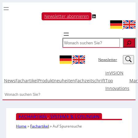
LinkedIn
Newsletter abonnieren
Search
LinkedIn
Newsletter
inVISION
News
Fachartikel
Produktneuheiten
Fachzeitschrift
Top
Mar
Innovations
Search
FACHARTIKEL
, 
SYSTEME & LÖSUNGEN
Home
»
Fachartikel
»
Auf Spurensuche