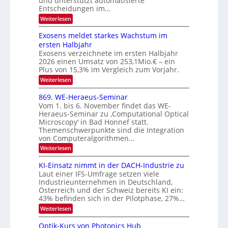
und unterstützt automatisierte
d
E
h
Entscheidungen im…
e
l
T
:
Weiterlesen
r
W
e
a
V
e
Exosens meldet starkes Wachstum im
k
l
n
I
ersten Halbjahr
t
k
n
S
Exosens verzeichnete im ersten Halbjahr
d
r
s
I
2026 einen Umsatz von 253,1Mio.€ – ein
i
o
e
Plus von 15,3% im Vergleich zum Vorjahr.
O
n
K
N
:
Weiterlesen
I
i
E
2
m
k
x
869. WE-Heraeus-Seminar
i
0
o
-
t
Vom 1. bis 6. November findet das WE-
s
2
d
u
Heraeus-Seminar zu ‚Computational Optical
e
e
6
Microscopy‘ in Bad Honnef statt.
n
n
n
Themenschwerpunkte sind die Integration
s
d
k
m
von Computeralgorithmen…
t
B
e
:
Weiterlesen
l
i
8
d
l
6
KI-Einsatz nimmt in der DACH-Industrie zu
e
9
d
t
Laut einer IFS-Umfrage setzen viele
.
s
v
Industrieunternehmen in Deutschland,
W
t
Österreich und der Schweiz bereits KI ein:
e
E
a
43% befinden sich in der Pilotphase, 27%…
-
r
r
H
k
:
Weiterlesen
a
e
e
K
r
r
s
I
Optik-Kurs von Photonics Hub
a