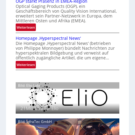
u
OGP stärkt Präsenz in EMEA-Region
l
t
i
Optical Gaging Products (OGP), ein
n
a
e
o
Geschäftsbereich von Quality Vision International,
g
n
erweitert sein Partner-Netzwerk in Europa, dem
K
n
d
Mittleren Osten und Afrika (EMEA).
a
o
o
:
l
Weiterlesen
n
b
O
V
t
e
Homepage ‚Hyperspectral News‘
G
i
r
t
Die Homepage ‚Hyperspectral News‘ (betrieben
P
s
o
von Philippe Monnoyer) bündelt Nachrichten zur
e
s
i
hyperspektralen Bildgebung und verweist auf
l
i
t
o
öffentlich zugängliche Artikel, die um eigene…
l
l
ä
n
:
Weiterlesen
i
e
r
N
H
g
k
i
o
t
t
g
m
s
P
h
Bild: Elio Labs.
e
i
r
t
p
c
ä
2
a
h
s
0
g
a
e
2
21Mio.US$ für Elio
e
n
n
6
‚
S
z
Bild: InfraTec GmbH
H
e
i
y
r
n
p
e