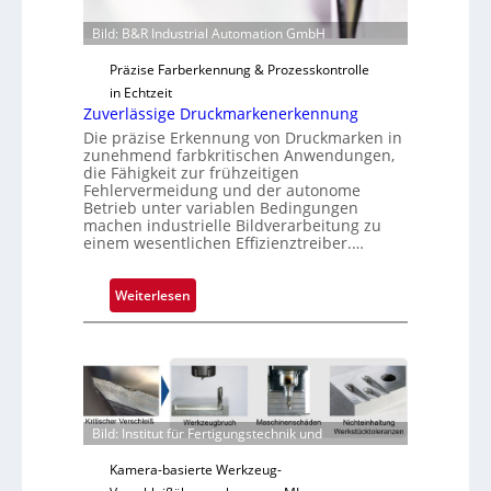
a
Bild: B&R Industrial Automation GmbH
u
s
Präzise Farberkennung & Prozesskontrolle
in Echtzeit
Zuverlässige Druckmarkenerkennung
Die präzise Erkennung von Druckmarken in
zunehmend farbkritischen Anwendungen,
die Fähigkeit zur frühzeitigen
Fehlervermeidung und der autonome
Betrieb unter variablen Bedingungen
machen industrielle Bildverarbeitung zu
einem wesentlichen Effizienztreiber.…
:
Weiterlesen
Z
u
v
e
r
l
Bild: Institut für Fertigungstechnik und
ä
Kamera-basierte Werkzeug-
s