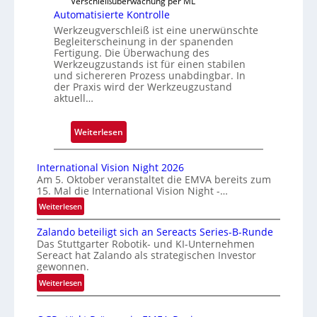
Verschleißüberwachung per ML
s
Automatisierte Kontrolle
i
Werkzeugverschleiß ist eine unerwünschte
g
Begleiterscheinung in der spanenden
e
Fertigung. Die Überwachung des
Werkzeugzustands ist für einen stabilen
D
und sichereren Prozess unabdingbar. In
r
der Praxis wird der Werkzeugzustand
u
aktuell…
c
k
:
Weiterlesen
m
A
a
u
International Vision Night 2026
r
t
Am 5. Oktober veranstaltet die EMVA bereits zum
k
15. Mal die International Vision Night -…
o
e
m
:
Weiterlesen
n
I
a
e
Zalando beteiligt sich an Sereacts Series-B-Runde
n
t
Das Stuttgarter Robotik- und KI-Unternehmen
r
t
i
Sereact hat Zalando als strategischen Investor
k
e
s
gewonnen.
r
e
i
:
Weiterlesen
n
n
e
Z
a
n
a
r
t