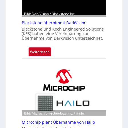
Bild: DarkVision / Blackstone Inc.
Blackstone übernimmt DarkVision
Blackstone und Koch Engineered Solutions
(KES) haben eine Vereinbarung zur
Übernahme von DarkVision unterzeichnet.
:
Weiterlesen
B
l
a
c
k
s
t
o
n
e
Bild: Microchip Technology Inc. / Hailo
ü
Microchip plant Übernahme von Hailo
b