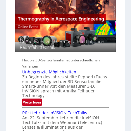
E
e
a
M
r
c
E
s
t
A
p
s
-
e
S
R
c
e
e
t
r
g
Online-Event zur Thermografie in Luft- und
r
i
i
Raumfahrttechnik
a
e
o
l
s
n
N
Flexible 3D-Sensorfamilie mit unterschiedlichen
-
e
B
Varianten
w
-
Unbegrenzte Möglichkeiten
s
Zu Beginn des Jahres stellte Pepperl+Fuchs
R
ein neues Mitglied der 3D-Sensorfamilie
‘
u
SmartRunner vor: den Measurer 3-D.
n
inVISION sprach mit Annika Felhauer,
d
Technology…
e
:
Weiterlesen
U
Rückkehr der inVISION TechTalks
n
Am 22. September kehren die inVISION
b
TechTalks mit dem Webinar (Telecentric)
e
Lenses & Illuminations aus der
g