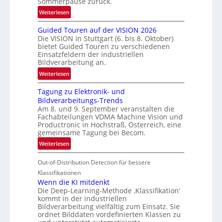
Sommerpause zurück.
r
:
Weiterlesen
e
R
n
Guided Touren auf der VISION 2026
ü
z
Die VISION in Stuttgart (6. bis 8. Oktober)
c
t
bietet Guided Touren zu verschiedenen
k
Einsatzfeldern der industriellen
e
k
Bildverarbeitung an.
M
e
:
ö
Weiterlesen
h
G
g
r
Tagung zu Elektronik- und
u
l
d
Bildverarbeitungs-Trends
i
i
e
Am 8. und 9. September veranstalten die
d
c
r
Fachabteilungen VDMA Machine Vision und
e
h
Productronic in Hochstraß, Österreich, eine
i
d
k
gemeinsame Tagung bei Becom.
n
T
e
:
Weiterlesen
V
o
i
T
I
u
t
Out-of-Distribution Detection für bessere
a
S
r
e
g
I
Klassifikationen
e
n
u
Wenn die KI mitdenkt
O
n
Die Deep-Learning-Methode ‚Klassifikation‘
n
N
a
kommt in der industriellen
g
T
u
Bildverarbeitung vielfältig zum Einsatz. Sie
z
e
ordnet Bilddaten vordefinierten Klassen zu
f
u
c