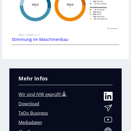
Bild: VDMA e.V.
Stimmung im Maschinenbau
Mehr Infos
Wir sind IVW geprüft!
Download
TeDo Business
Mediadaten