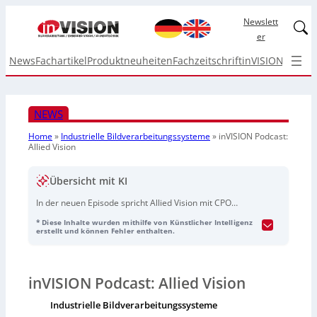
Newslett
Linked
er
News
Fachartikel
Produktneuheiten
Fachzeitschrift
inVISION Top I
NEWS
Home
»
Industrielle Bildverarbeitungssysteme
»
inVISION Podcast:
Allied Vision
Übersicht mit KI
In der neuen Episode spricht Allied Vision mit CPO
Henning Tiarks über kommende Produkte und Lösungen
* Diese Inhalte wurden mithilfe von Künstlicher Intelligenz
– darunter
Smart Cameras
,
Frame Grabber
,
GigE Vision
erstellt und können Fehler enthalten.
sowie Zwerg-Kameras. Außerdem wird das Rebranding
von Allied Vision zu Jahresbeginn rückblickend
thematisiert. Die Audioaufnahme wurde KI-generiert
inVISION Podcast: Allied Vision
und vom TEDO Verlag bereitgestellt.
Industrielle Bildverarbeitungssysteme