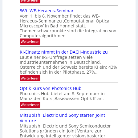
Weiterlesen
I
E
0
m
x
869. WE-Heraeus-Seminar
i
2
o
t
Vom 1. bis 6. November findet das WE-
s
6
d
Heraeus-Seminar zu ‚Computational Optical
e
e
Microscopy‘ in Bad Honnef statt.
n
n
Themenschwerpunkte sind die Integration von
s
k
m
Computeralgorithmen…
t
e
:
Weiterlesen
l
8
d
6
KI-Einsatz nimmt in der DACH-Industrie zu
e
9
t
Laut einer IFS-Umfrage setzen viele
.
s
Industrieunternehmen in Deutschland,
W
t
Österreich und der Schweiz bereits KI ein: 43%
E
a
befinden sich in der Pilotphase, 27%…
-
r
H
k
:
Weiterlesen
e
e
K
r
s
I
Optik-Kurs von Photonics Hub
a
W
-
e
Photonics Hub bietet am 8. September in
a
E
u
Mainz den Kurs ‚Basiswissen Optik II‘ an.
c
i
s
h
n
:
Weiterlesen
-
s
s
O
S
t
a
p
Mitsubishi Electric und Sony starten Joint
e
u
t
t
m
Venture
m
z
i
i
i
n
Mitsubishi Electric und Sony Semiconductor
k
n
m
i
Solutions gründen ein Joint Venture zur
-
a
e
m
K
Entwicklung intelligenter visionsbasierter
r
r