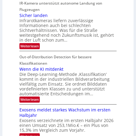
r
IR-Kamera unterstützt autonome Landung von
u
l
-
d
i
i
Flugzeugen
M
e
d
c
Sicher landen
e
r
Infrarotkameras liefern zuverlässige
e
h
m
i
Informationen auch bei schlechten
d
k
s
n
Sichtverhältnissen. Was für die Straße
T
e
u
weitestgehend noch Zukunftsmusik ist, gehört
V
o
i
in der Luft schon zum…
n
I
u
t
d
:
Weiterlesen
S
r
e
S
M
I
i
e
n
Out-of-Distribution Detection für bessere
a
O
c
n
n
h
Klassifikationen
N
a
e
t
Wenn die KI mitdenkt
T
r
u
Die Deep-Learning-Methode ‚Klassifikation‘
i
e
l
f
kommt in der industriellen Bildverarbeitung
a
S
c
vielfältig zum Einsatz. Sie ordnet Bilddaten
d
n
p
h
vordefinierten Klassen zu und unterstützt
d
e
e
e
T
automatisierte Entscheidungen im…
r
n
c
a
:
Weiterlesen
V
t
W
l
I
e
r
Exosens meldet starkes Wachstum im ersten
k
n
S
a
Halbjahr
s
n
I
Exosens verzeichnete im ersten Halbjahr 2026
d
O
einen Umsatz von 253,1Mio.€ – ein Plus von
i
e
15,3% im Vergleich zum Vorjahr.
N
K
2
: