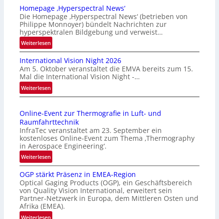
Homepage ‚Hyperspectral News‘
Die Homepage ‚Hyperspectral News‘ (betrieben von
Philippe Monnoyer) bündelt Nachrichten zur
hyperspektralen Bildgebung und verweist…
:
Weiterlesen
H
International Vision Night 2026
o
Am 5. Oktober veranstaltet die EMVA bereits zum 15.
m
Mal die International Vision Night -…
e
:
Weiterlesen
p
I
a
n
g
Online-Event zur Thermografie in Luft- und
t
e
Raumfahrttechnik
e
‚
InfraTec veranstaltet am 23. September ein
r
H
kostenloses Online-Event zum Thema ‚Thermography
n
y
in Aerospace Engineering‘.
a
p
:
Weiterlesen
t
e
O
i
r
OGP stärkt Präsenz in EMEA-Region
n
o
Optical Gaging Products (OGP), ein Geschäftsbereich
s
l
n
von Quality Vision International, erweitert sein
p
i
Partner-Netzwerk in Europa, dem Mittleren Osten und
a
e
n
Afrika (EMEA).
l
c
e
:
Weiterlesen
V
t