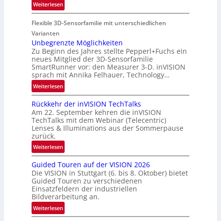
R
:
Weiterlesen
u
e
P
f
g
Flexible 3D-Sensorfamilie mit unterschiedlichen
a
t
i
r
Varianten
-
o
t
Unbegrenzte Möglichkeiten
u
n
Zu Beginn des Jahres stellte Pepperl+Fuchs ein
n
n
neues Mitglied der 3D-Sensorfamilie
e
d
SmartRunner vor: den Measurer 3-D. inVISION
r
R
sprach mit Annika Felhauer, Technology…
s
a
:
Weiterlesen
c
u
U
h
m
Rückkehr der inVISION TechTalks
n
a
f
Am 22. September kehren die inVISION
b
f
a
TechTalks mit dem Webinar (Telecentric)
e
t
Lenses & Illuminations aus der Sommerpause
h
g
zurück.
z
r
r
w
:
t
Weiterlesen
e
i
R
t
n
s
Guided Touren auf der VISION 2026
ü
e
z
Die VISION in Stuttgart (6. bis 8. Oktober) bietet
c
c
c
t
Guided Touren zu verschiedenen
h
k
h
Einsatzfeldern der industriellen
e
e
k
n
Bildverarbeitung an.
M
n
e
i
:
ö
Weiterlesen
4
h
k
G
g
K