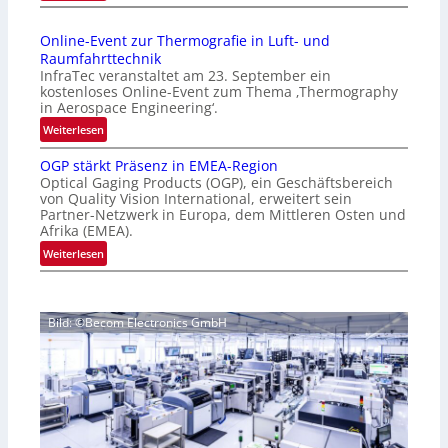
I
a
n
g
Online-Event zur Thermografie in Luft- und
t
e
Raumfahrttechnik
e
‚
InfraTec veranstaltet am 23. September ein
r
H
kostenloses Online-Event zum Thema ‚Thermography
n
y
in Aerospace Engineering‘.
a
p
:
Weiterlesen
t
e
O
i
r
OGP stärkt Präsenz in EMEA-Region
n
o
Optical Gaging Products (OGP), ein Geschäftsbereich
s
l
n
von Quality Vision International, erweitert sein
p
i
Partner-Netzwerk in Europa, dem Mittleren Osten und
a
e
n
Afrika (EMEA).
l
c
e
:
Weiterlesen
V
t
-
O
i
r
E
G
s
a
v
P
i
l
e
Bild: ©Becom Electronics GmbH
s
o
N
n
t
n
e
t
ä
N
w
z
r
i
s
u
k
g
‘
r
t
h
T
P
t