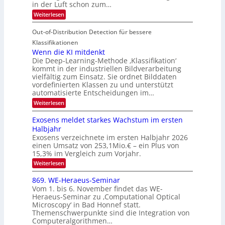
o
i
in der Luft schon zum…
n
I
u
t
d
:
Weiterlesen
S
r
e
S
M
I
i
e
n
Out-of-Distribution Detection für bessere
a
O
c
n
n
h
Klassifikationen
N
a
e
t
Wenn die KI mitdenkt
T
r
u
Die Deep-Learning-Methode ‚Klassifikation‘
i
e
l
f
kommt in der industriellen Bildverarbeitung
a
S
c
vielfältig zum Einsatz. Sie ordnet Bilddaten
d
n
p
h
vordefinierten Klassen zu und unterstützt
d
e
e
e
T
automatisierte Entscheidungen im…
r
n
c
a
:
Weiterlesen
V
t
W
l
I
e
r
Exosens meldet starkes Wachstum im ersten
k
n
S
a
Halbjahr
s
n
I
Exosens verzeichnete im ersten Halbjahr 2026
d
O
einen Umsatz von 253,1Mio.€ – ein Plus von
i
e
15,3% im Vergleich zum Vorjahr.
N
K
2
:
Weiterlesen
I
E
0
m
x
869. WE-Heraeus-Seminar
i
2
o
t
Vom 1. bis 6. November findet das WE-
s
6
d
Heraeus-Seminar zu ‚Computational Optical
e
e
Microscopy‘ in Bad Honnef statt.
n
n
Themenschwerpunkte sind die Integration von
s
k
m
Computeralgorithmen…
t