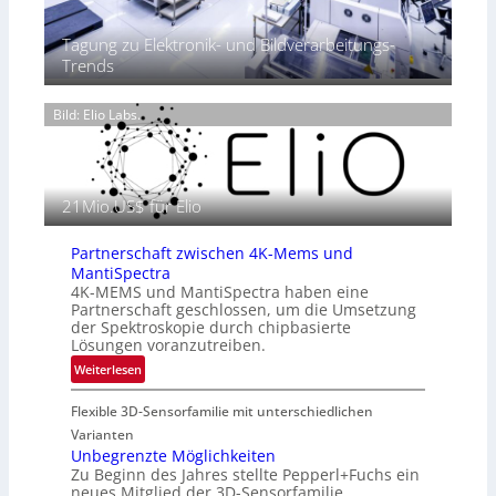
h
r
2
e
ä
0
Tagung zu Elektronik- und Bildverarbeitungs-
r
s
2
Trends
m
e
6
o
n
g
Bild: Elio Labs.
z
r
i
a
n
f
E
i
21Mio.US$ für Elio
M
e
E
i
A
Partnerschaft zwischen 4K-Mems und
n
-
MantiSpectra
L
R
4K-MEMS und MantiSpectra haben eine
u
Partnerschaft geschlossen, um die Umsetzung
e
f
der Spektroskopie durch chipbasierte
g
t
Lösungen voranzutreiben.
i
-
:
Weiterlesen
o
u
P
n
n
Flexible 3D-Sensorfamilie mit unterschiedlichen
a
d
r
Varianten
R
t
Unbegrenzte Möglichkeiten
a
Zu Beginn des Jahres stellte Pepperl+Fuchs ein
n
u
neues Mitglied der 3D-Sensorfamilie
e