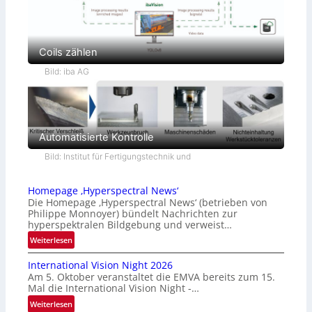
Coils zählen
Bild: iba AG
Automatisierte Kontrolle
Bild: Institut für Fertigungstechnik und
Homepage ‚Hyperspectral News‘
Die Homepage ‚Hyperspectral News‘ (betrieben von
Philippe Monnoyer) bündelt Nachrichten zur
hyperspektralen Bildgebung und verweist…
:
Weiterlesen
H
International Vision Night 2026
o
Am 5. Oktober veranstaltet die EMVA bereits zum 15.
m
Mal die International Vision Night -…
e
:
Weiterlesen
p