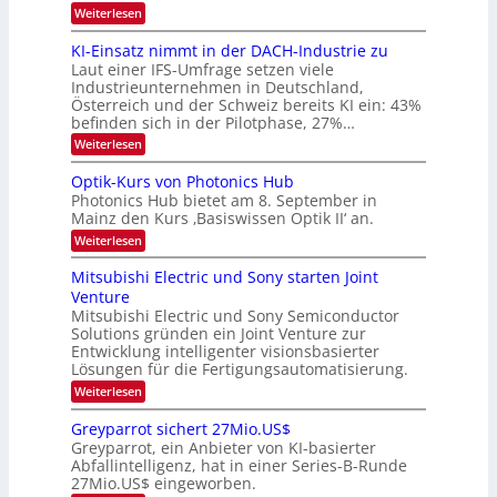
e
:
Weiterlesen
l
8
d
6
KI-Einsatz nimmt in der DACH-Industrie zu
e
9
t
Laut einer IFS-Umfrage setzen viele
.
s
Industrieunternehmen in Deutschland,
W
t
Österreich und der Schweiz bereits KI ein: 43%
E
a
befinden sich in der Pilotphase, 27%…
-
r
H
k
:
Weiterlesen
e
e
K
r
s
I
Optik-Kurs von Photonics Hub
a
W
-
e
Photonics Hub bietet am 8. September in
a
E
u
Mainz den Kurs ‚Basiswissen Optik II‘ an.
c
i
s
h
n
:
Weiterlesen
-
s
s
O
S
t
a
p
Mitsubishi Electric und Sony starten Joint
e
u
t
t
m
Venture
m
z
i
i
i
n
Mitsubishi Electric und Sony Semiconductor
k
n
m
i
Solutions gründen ein Joint Venture zur
-
a
e
m
K
Entwicklung intelligenter visionsbasierter
r
r
m
u
Lösungen für die Fertigungsautomatisierung.
s
t
r
:
t
Weiterlesen
i
s
M
e
n
v
i
n
d
o
Greyparrot sichert 27Mio.US$
t
H
e
n
Greyparrot, ein Anbieter von KI-basierter
s
a
r
P
Abfallintelligenz, hat in einer Series-B-Runde
u
l
D
h
27Mio.US$ eingeworben.
b
b
A
o