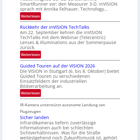
SmartRunner vor: den Measurer 3-D. inVISION
m
r
sprach mit Annika Felhauer, Technology…
f
s
a
:
Weiterlesen
c
h
U
h
Rückkehr der inVISION TechTalks
r
n
a
Am 22. September kehren die inVISION
t
b
f
TechTalks mit dem Webinar (Telecentric)
t
e
t
Lenses & Illuminations aus der Sommerpause
e
g
zurück.
z
c
r
w
:
Weiterlesen
h
e
i
R
n
n
s
Guided Touren auf der VISION 2026
ü
i
z
Die VISION in Stuttgart (6. bis 8. Oktober) bietet
c
c
k
t
Guided Touren zu verschiedenen
h
k
Einsatzfeldern der industriellen
e
e
k
Bildverarbeitung an.
M
n
e
:
ö
Weiterlesen
4
h
G
g
K
r
IR-Kamera unterstützt autonome Landung von
u
l
-
d
i
i
Flugzeugen
M
e
d
c
Sicher landen
e
r
Infrarotkameras liefern zuverlässige
e
h
m
i
Informationen auch bei schlechten
d
k
s
n
Sichtverhältnissen. Was für die Straße
T
e
u
weitestgehend noch Zukunftsmusik ist, gehört
V