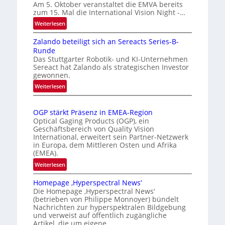
r
t
Am 5. Oktober veranstaltet die EMVA bereits
k
zum 15. Mal die International Vision Night -…
o
e
m
:
Weiterlesen
n
I
a
Zalando beteiligt sich an Sereacts Series-B-
n
e
t
Runde
t
r
i
Das Stuttgarter Robotik- und KI-Unternehmen
e
k
s
Sereact hat Zalando als strategischen Investor
r
gewonnen.
e
i
n
n
e
:
Weiterlesen
a
Z
n
r
t
a
u
t
i
OGP stärkt Präsenz in EMEA-Region
l
n
e
o
Optical Gaging Products (OGP), ein
a
g
K
n
Geschäftsbereich von Quality Vision
n
International, erweitert sein Partner-Netzwerk
a
o
d
in Europa, dem Mittleren Osten und Afrika
l
n
(EMEA).
o
V
t
b
:
Weiterlesen
i
r
e
O
s
o
t
Homepage ‚Hyperspectral News‘
G
i
Die Homepage ‚Hyperspectral News‘
e
l
P
o
(betrieben von Philippe Monnoyer) bündelt
i
l
s
n
Nachrichten zur hyperspektralen Bildgebung
l
t
e
N
und verweist auf öffentlich zugängliche
i
ä
Artikel, die um eigene…
i