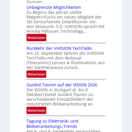
Varianten
N
-
Unbegrenzte Möglichkeiten
e
R
Zu Beginn des Jahres stellte
w
u
Pepperl+Fuchs ein neues Mitglied der
s
3D-Sensorfamilie SmartRunner vor:
n
‘
den Measurer 3-D. inVISION sprach mit
d
Annika Felhauer, Technology…
e
:
Weiterlesen
U
Rückkehr der inVISION TechTalks
n
Am 22. September kehren die inVISION
b
TechTalks mit dem Webinar
e
(Telecentric) Lenses & Illuminations aus
g
der Sommerpause zurück.
r
:
Weiterlesen
e
R
n
Guided Touren auf der VISION 2026
ü
z
Die VISION in Stuttgart (6. bis 8.
c
t
Oktober) bietet Guided Touren zu
k
verschiedenen Einsatzfeldern der
e
k
industriellen Bildverarbeitung an.
M
e
:
ö
Weiterlesen
h
G
g
r
Tagung zu Elektronik- und
u
l
d
Bildverarbeitungs-Trends
i
i
e
Am 8. und 9. September veranstalten