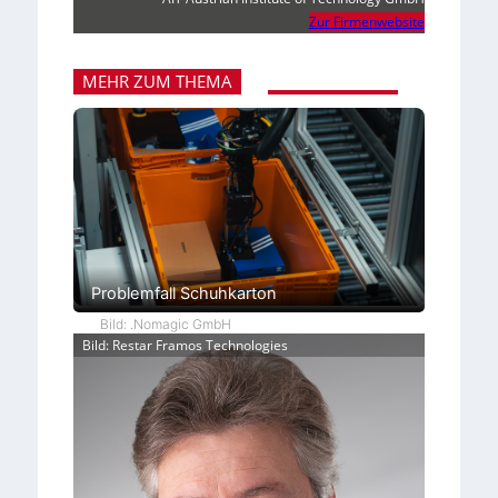
Zur Firmenwebsite
MEHR ZUM THEMA
Problemfall Schuhkarton
Bild: .Nomagic GmbH
Bild: Restar Framos Technologies