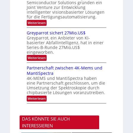
m
e
Semiconductor Solutions gründen ein
-
t
m
K
Joint Venture zur Entwicklung
n
e
t
u
n
intelligenter visionsbasierter Lösungen
d
i
r
H
für die Fertigungsautomatisierung.
n
s
s
a
d
:
Weiterlesen
v
l
e
M
o
b
r
i
n
j
Greyparrot sichert 27Mio.US$
D
t
P
a
Greyparrot, ein Anbieter von KI-
A
s
h
h
basierter Abfallintelligenz, hat in einer
C
u
o
r
H
Series-B-Runde 27Mio.US$
b
t
-
eingeworben.
i
o
I
s
n
:
Weiterlesen
n
h
i
G
d
i
c
r
Partnerschaft zwischen 4K-Mems und
u
E
s
e
s
l
MantiSpectra
H
y
t
e
u
4K-MEMS und MantiSpectra haben
p
r
c
b
eine Partnerschaft geschlossen, um die
a
i
t
r
Umsetzung der Spektroskopie durch
e
r
r
chipbasierte Lösungen voranzutreiben.
z
i
o
u
c
:
Weiterlesen
t
u
P
s
n
a
i
d
r
c
S
t
h
DAS KÖNNTE SIE AUCH
o
n
e
n
e
r
INTERESSIEREN
y
r
t
s
s
2