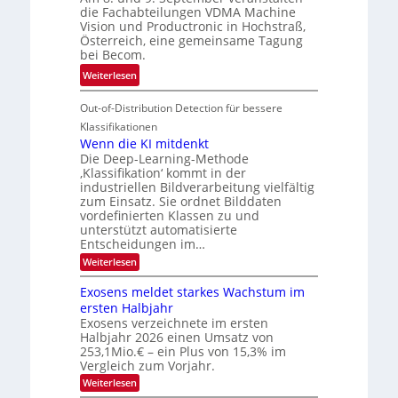
d
c
r
die Fachabteilungen VDMA Machine
e
h
Vision und Productronic in Hochstraß,
i
d
k
Österreich, eine gemeinsame Tagung
n
T
e
bei Becom.
V
o
i
:
Weiterlesen
I
u
t
T
S
r
e
Out-of-Distribution Detection für bessere
a
I
e
n
g
Klassifikationen
O
n
u
Wenn die KI mitdenkt
N
a
Die Deep-Learning-Methode
n
T
u
‚Klassifikation‘ kommt in der
g
e
industriellen Bildverarbeitung vielfältig
f
z
c
zum Einsatz. Sie ordnet Bilddaten
d
u
h
vordefinierten Klassen zu und
e
E
unterstützt automatisierte
T
r
Entscheidungen im…
l
a
V
e
:
Weiterlesen
l
I
W
k
k
e
S
Exosens meldet starkes Wachstum im
t
s
n
I
ersten Halbjahr
r
n
Exosens verzeichnete im ersten
O
d
o
Halbjahr 2026 einen Umsatz von
i
N
n
e
253,1Mio.€ – ein Plus von 15,3% im
2
K
i
Vergleich zum Vorjahr.
I
0
k
:
Weiterlesen
m
2
E
-
i