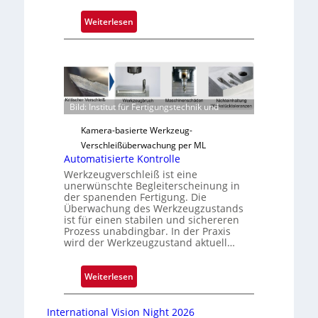
:
Weiterlesen
Z
u
v
e
r
Bild: Institut für Fertigungstechnik und
l
ä
Kamera-basierte Werkzeug-
s
Verschleißüberwachung per ML
s
Automatisierte Kontrolle
i
Werkzeugverschleiß ist eine
unerwünschte Begleiterscheinung in
g
der spanenden Fertigung. Die
e
Überwachung des Werkzeugzustands
D
ist für einen stabilen und sichereren
r
Prozess unabdingbar. In der Praxis
wird der Werkzeugzustand aktuell…
u
c
k
:
Weiterlesen
m
A
a
u
International Vision Night 2026