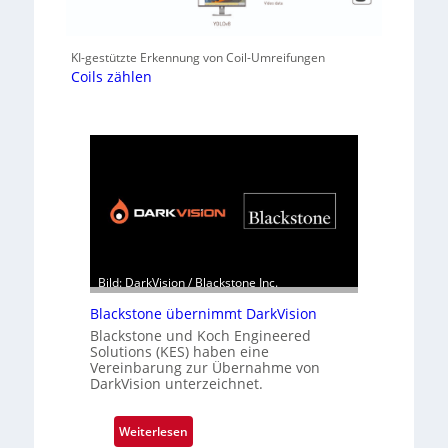
KI-gestützte Erkennung von Coil-Umreifungen
Coils zählen
Bild: DarkVision / Blackstone Inc.
Blackstone übernimmt DarkVision
Blackstone und Koch Engineered
Solutions (KES) haben eine
Vereinbarung zur Übernahme von
DarkVision unterzeichnet.
:
Weiterlesen