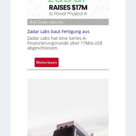
c
k
h
V
i
i
p
Bild: Zadar Labs, Inc.
s
p
i
Zadar Labs baut Fertigung aus
l
o
Zadar Labs hat eine Series-A-
a
Finanzierungsrunde über 17Mio.US$
n
n
abgeschlossen.
t
Ü
:
Weiterlesen
b
Z
e
a
r
d
n
a
a
r
h
L
m
a
e
b
v
s
o
b
n
a