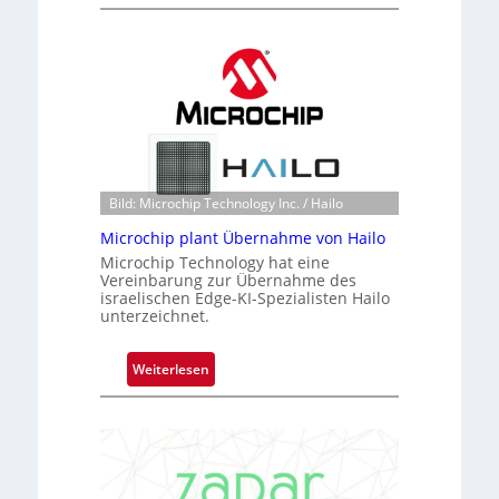
B
l
a
c
k
s
t
o
n
Bild: Microchip Technology Inc. / Hailo
e
Microchip plant Übernahme von Hailo
ü
b
Microchip Technology hat eine
Vereinbarung zur Übernahme des
e
israelischen Edge-KI-Spezialisten Hailo
r
unterzeichnet.
n
i
:
Weiterlesen
m
M
m
i
t
c
D
r
a
o
r