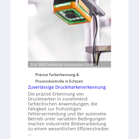
H
u
a
t
i
F
l
e
o
r
t
i
g
u
n
Bild: B&R Industrial Automation GmbH
g
a
Präzise Farberkennung &
u
Prozesskontrolle in Echtzeit
Zuverlässige Druckmarkenerkennung
s
Die präzise Erkennung von
Druckmarken in zunehmend
farbkritischen Anwendungen, die
Fähigkeit zur frühzeitigen
Fehlervermeidung und der autonome
Betrieb unter variablen Bedingungen
machen industrielle Bildverarbeitung
zu einem wesentlichen Effizienztreiber.
…