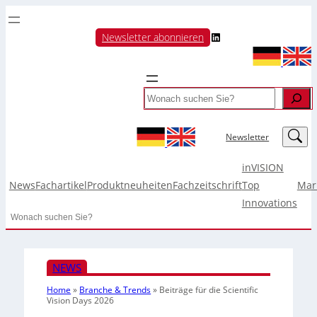
LinkedIn
Newsletter abonnieren
Search
LinkedIn
Newsletter
inVISION
News
Fachartikel
Produktneuheiten
Fachzeitschrift
Top
Mar
Innovations
Search
NEWS
Home
»
Branche & Trends
»
Beiträge für die Scientific
Vision Days 2026