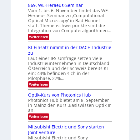
6
x
t
869. WE-Heraeus-Seminar
u
o
d
Vom 1. bis 6. November findet das WE-
n
s
e
Heraeus-Seminar zu ‚Computational
e
d
n
Optical Microscopy‘ in Bad Honnef
n
k
B
statt. Themenschwerpunkte sind die
s
t
i
m
Integration von Computeralgorithmen…
e
l
:
Weiterlesen
l
d
8
d
6
v
KI-Einsatz nimmt in der DACH-Industrie
e
9
t
zu
e
.
s
Laut einer IFS-Umfrage setzen viele
r
W
t
Industrieunternehmen in Deutschland,
E
a
a
-
Österreich und der Schweiz bereits KI
r
r
H
ein: 43% befinden sich in der
k
e
b
e
Pilotphase, 27%…
r
s
e
:
Weiterlesen
a
W
i
K
e
a
I
u
t
Optik-Kurs von Photonics Hub
c
-
s
h
Photonics Hub bietet am 8. September
u
E
-
s
in Mainz den Kurs ‚Basiswissen Optik II‘
n
i
S
t
an.
n
e
g
u
s
m
:
Weiterlesen
m
s
a
i
O
i
t
-
n
p
m
Mitsubishi Electric und Sony starten
z
a
t
T
e
Joint Venture
n
r
i
r
r
i
Mitsubishi Electric und Sony
k
s