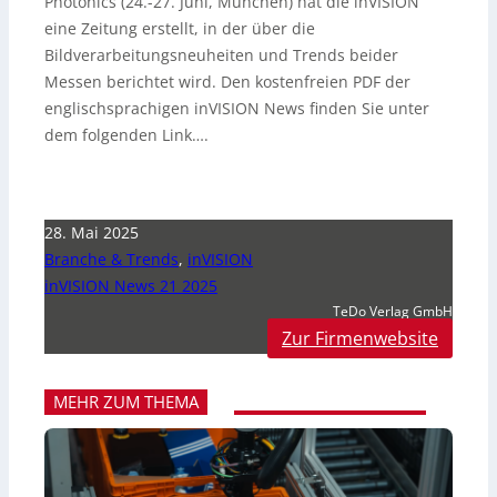
Photonics (24.-27. Juni, München) hat die inVISION
eine Zeitung erstellt, in der über die
Bildverarbeitungsneuheiten und Trends beider
Messen berichtet wird. Den kostenfreien PDF der
englischsprachigen inVISION News finden Sie unter
dem folgenden Link….
28. Mai 2025
Branche & Trends
,
inVISION
inVISION News 21 2025
TeDo Verlag GmbH
Zur Firmenwebsite
MEHR ZUM THEMA