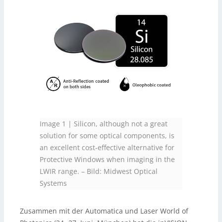
Image 1 | Silicon, although not a great
solution for some optical components, is
an excellent cost-effective alternative for
Protective Windows when imaging in the
LWIR range.
–
Bild: Midwest Optical
Systems
Zusammen mit der Automatica und Laser World of