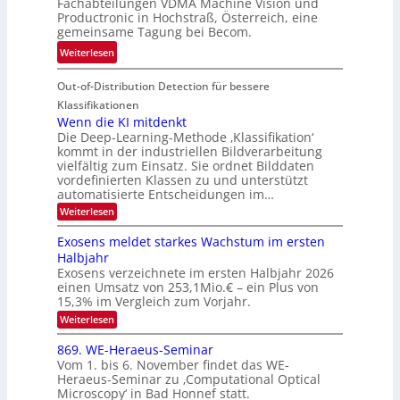
r
Fachabteilungen VDMA Machine Vision und
e
h
Productronic in Hochstraß, Österreich, eine
i
d
k
gemeinsame Tagung bei Becom.
n
T
e
:
Weiterlesen
V
o
i
T
I
u
t
Out-of-Distribution Detection für bessere
a
S
r
e
g
I
Klassifikationen
e
n
u
Wenn die KI mitdenkt
O
n
Die Deep-Learning-Methode ‚Klassifikation‘
n
N
a
kommt in der industriellen Bildverarbeitung
g
T
u
vielfältig zum Einsatz. Sie ordnet Bilddaten
z
e
vordefinierten Klassen zu und unterstützt
f
u
c
automatisierte Entscheidungen im…
d
E
h
:
Weiterlesen
e
l
T
W
r
e
e
a
Exosens meldet starkes Wachstum im ersten
V
n
k
Halbjahr
l
n
I
Exosens verzeichnete im ersten Halbjahr 2026
t
k
d
S
einen Umsatz von 253,1Mio.€ – ein Plus von
i
r
s
e
I
15,3% im Vergleich zum Vorjahr.
o
K
O
:
Weiterlesen
n
I
E
N
m
i
x
869. WE-Heraeus-Seminar
i
2
o
k
t
Vom 1. bis 6. November findet das WE-
0
s
d
-
Heraeus-Seminar zu ‚Computational Optical
e
2
e
u
Microscopy‘ in Bad Honnef statt.
n
n