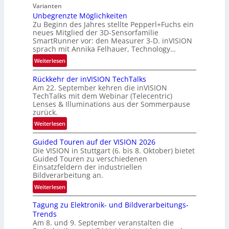
w
-
Varianten
s
R
Unbegrenzte Möglichkeiten
‘
u
Zu Beginn des Jahres stellte Pepperl+Fuchs ein
n
neues Mitglied der 3D-Sensorfamilie
SmartRunner vor: den Measurer 3-D. inVISION
d
sprach mit Annika Felhauer, Technology…
e
:
Weiterlesen
U
Rückkehr der inVISION TechTalks
n
Am 22. September kehren die inVISION
b
TechTalks mit dem Webinar (Telecentric)
e
Lenses & Illuminations aus der Sommerpause
g
zurück.
r
:
Weiterlesen
e
R
n
Guided Touren auf der VISION 2026
ü
z
Die VISION in Stuttgart (6. bis 8. Oktober) bietet
c
t
Guided Touren zu verschiedenen
k
Einsatzfeldern der industriellen
e
k
Bildverarbeitung an.
M
e
:
ö
Weiterlesen
h
G
g
r
Tagung zu Elektronik- und Bildverarbeitungs-
u
l
d
Trends
i
i
e
Am 8. und 9. September veranstalten die
d
c