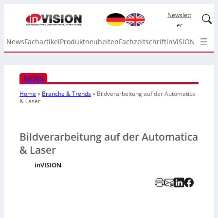
Newslett
Linked
er
News
Fachartikel
Produktneuheiten
Fachzeitschrift
inVISION Top I
NEWS
Home
»
Branche & Trends
»
Bildverarbeitung auf der Automatica
& Laser
Bildverarbeitung auf der Automatica
& Laser
inVISION