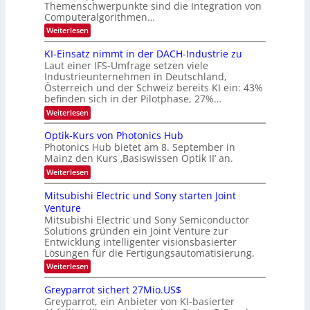
6
Themenschwerpunkte sind die Integration von
s
n
k
m
Computeralgorithmen…
t
d
e
:
Weiterlesen
B
l
8
d
i
6
KI-Einsatz nimmt in der DACH-Industrie zu
e
l
9
t
Laut einer IFS-Umfrage setzen viele
.
d
s
Industrieunternehmen in Deutschland,
W
t
v
Österreich und der Schweiz bereits KI ein: 43%
E
a
befinden sich in der Pilotphase, 27%…
-
e
r
H
k
r
:
Weiterlesen
e
e
K
a
r
s
I
Optik-Kurs von Photonics Hub
a
r
W
-
e
Photonics Hub bietet am 8. September in
a
E
b
u
Mainz den Kurs ‚Basiswissen Optik II‘ an.
c
i
e
s
h
n
:
Weiterlesen
-
i
s
s
O
S
t
a
t
p
Mitsubishi Electric und Sony starten Joint
e
u
t
t
u
m
Venture
m
z
i
i
n
i
n
Mitsubishi Electric und Sony Semiconductor
k
n
m
i
Solutions gründen ein Joint Venture zur
-
g
a
e
m
K
Entwicklung intelligenter visionsbasierter
s
r
r
m
u
Lösungen für die Fertigungsautomatisierung.
-
s
t
r
:
t
Weiterlesen
i
s
T
M
e
n
v
r
i
n
d
o
Greyparrot sichert 27Mio.US$
t
H
e
e
n
Greyparrot, ein Anbieter von KI-basierter
s
a
r
P
n