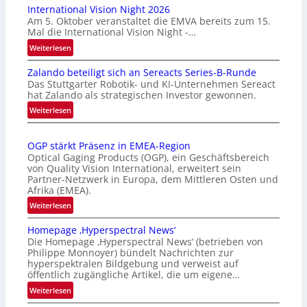
International Vision Night 2026
Am 5. Oktober veranstaltet die EMVA bereits zum 15.
Mal die International Vision Night -…
:
Weiterlesen
I
Zalando beteiligt sich an Sereacts Series-B-Runde
n
Das Stuttgarter Robotik- und KI-Unternehmen Sereact
t
hat Zalando als strategischen Investor gewonnen.
e
:
Weiterlesen
r
Z
n
a
a
OGP stärkt Präsenz in EMEA-Region
l
t
Optical Gaging Products (OGP), ein Geschäftsbereich
a
i
von Quality Vision International, erweitert sein
n
o
Partner-Netzwerk in Europa, dem Mittleren Osten und
d
Afrika (EMEA).
n
o
a
:
Weiterlesen
b
l
O
e
Homepage ‚Hyperspectral News‘
V
G
t
Die Homepage ‚Hyperspectral News‘ (betrieben von
i
P
Philippe Monnoyer) bündelt Nachrichten zur
e
s
s
hyperspektralen Bildgebung und verweist auf
i
i
t
öffentlich zugängliche Artikel, die um eigene…
l
o
ä
:
Weiterlesen
i
n
r
H
g