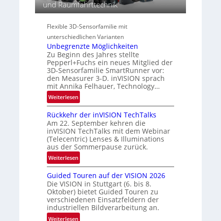
g
und Raumfahrttechnik
t
e
i
r
s
o
a
Flexible 3D-Sensorfamilie mit
-
n
l
unterschiedlichen Varianten
B
N
Unbegrenzte Möglichkeiten
-
e
Zu Beginn des Jahres stellte
R
w
Pepperl+Fuchs ein neues Mitglied der
u
3D-Sensorfamilie SmartRunner vor:
s
n
den Measurer 3-D. inVISION sprach
‘
d
mit Annika Felhauer, Technology…
e
:
Weiterlesen
U
Rückkehr der inVISION TechTalks
n
Am 22. September kehren die
b
inVISION TechTalks mit dem Webinar
e
(Telecentric) Lenses & Illuminations
g
aus der Sommerpause zurück.
r
:
Weiterlesen
e
R
n
Guided Touren auf der VISION 2026
ü
z
Die VISION in Stuttgart (6. bis 8.
c
t
Oktober) bietet Guided Touren zu
k
verschiedenen Einsatzfeldern der
e
k
industriellen Bildverarbeitung an.
M
e
:
ö
Weiterlesen