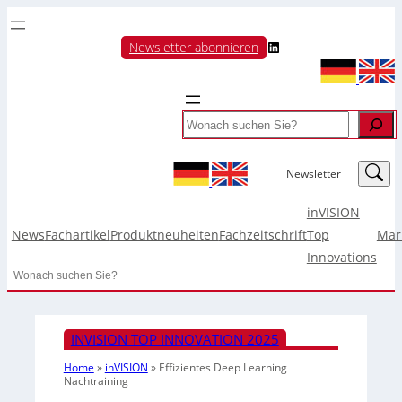
LinkedIn
Newsletter abonnieren
Search
LinkedIn
Newsletter
inVISION
News
Fachartikel
Produktneuheiten
Fachzeitschrift
Top
Mar
Innovations
Search
INVISION TOP INNOVATION 2025
Home
»
inVISION
»
Effizientes Deep Learning
Nachtraining