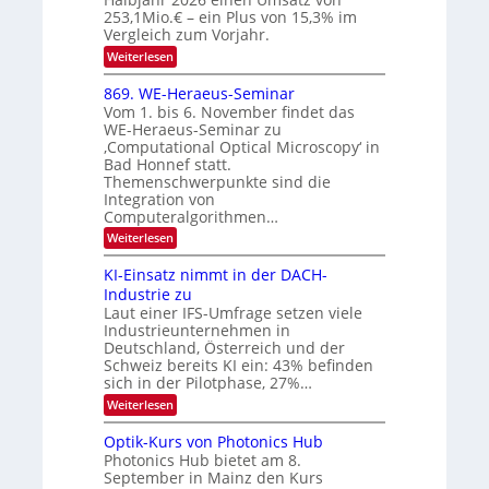
N
n
e
253,1Mio.€ – ein Plus von 15,3% im
2
K
i
Vergleich zum Vorjahr.
I
0
k
:
Weiterlesen
m
2
E
-
i
6
x
t
869. WE-Heraeus-Seminar
u
o
d
Vom 1. bis 6. November findet das
n
s
e
WE-Heraeus-Seminar zu
e
d
n
‚Computational Optical Microscopy‘ in
n
k
B
Bad Honnef statt.
s
t
i
m
Themenschwerpunkte sind die
e
l
Integration von
l
Computeralgorithmen…
d
d
v
:
Weiterlesen
e
8
t
e
6
s
KI-Einsatz nimmt in der DACH-
r
9
t
Industrie zu
.
a
a
Laut einer IFS-Umfrage setzen viele
W
r
r
Industrieunternehmen in
E
k
b
-
e
Deutschland, Österreich und der
H
s
e
Schweiz bereits KI ein: 43% befinden
e
W
sich in der Pilotphase, 27%…
i
r
a
t
:
Weiterlesen
a
c
K
e
h
u
I
u
s
Optik-Kurs von Photonics Hub
n
-
s
t
Photonics Hub bietet am 8.
E
g
-
u
September in Mainz den Kurs
i
S
m
s