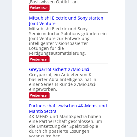
‚Basiswissen Optik II‘ an.
n
e
i
-
s
m
m
:
Weiterlesen
a
T
i
e
O
t
n
r
p
r
Mitsubishi Electric und Sony starten
z
a
s
t
e
Joint Venture
n
r
t
i
i
Mitsubishi Electric und Sony
n
e
k
m
n
Semiconductor Solutions gründen ein
-
d
m
H
K
Joint Venture zur Entwicklung
s
t
a
u
intelligenter visionsbasierter
i
l
r
Lösungen für die
n
b
s
Fertigungsautomatisierung.
d
j
v
e
a
o
:
Weiterlesen
r
h
n
M
D
r
P
i
Greyparrot sichert 27Mio.US$
A
h
t
Greyparrot, ein Anbieter von KI-
C
o
s
H
basierter Abfallintelligenz, hat in
t
u
-
einer Series-B-Runde 27Mio.US$
o
b
I
n
eingeworben.
i
n
i
s
:
Weiterlesen
d
c
h
G
u
s
i
r
s
Partnerschaft zwischen 4K-Mems und
H
E
e
t
u
l
MantiSpectra
y
r
b
e
4K-MEMS und MantiSpectra haben
p
i
c
eine Partnerschaft geschlossen, um
a
e
t
r
die Umsetzung der Spektroskopie
z
r
r
u
durch chipbasierte Lösungen
i
o
voranzutreiben.
c