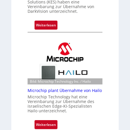
Solutions (KES) haben eine
Vereinbarung zur Übernahme von
DarkVision unterzeichnet.
:
Weiterlesen
B
l
a
c
k
s
t
o
n
Bild: Microchip Technology Inc. / Hailo
e
Microchip plant Übernahme von Hailo
ü
Microchip Technology hat eine
b
Vereinbarung zur Übernahme des
e
israelischen Edge-KI-Spezialisten
r
Hailo unterzeichnet.
n
i
:
Weiterlesen
m