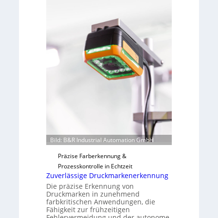
e
b
v
s
o
b
n
a
H
u
a
t
i
F
l
e
o
r
t
i
g
u
Bild: B&R Industrial Automation GmbH
n
g
Präzise Farberkennung &
a
Prozesskontrolle in Echtzeit
u
Zuverlässige Druckmarkenerkennung
s
Die präzise Erkennung von
Druckmarken in zunehmend
farbkritischen Anwendungen, die
Fähigkeit zur frühzeitigen
Fehlervermeidung und der autonome