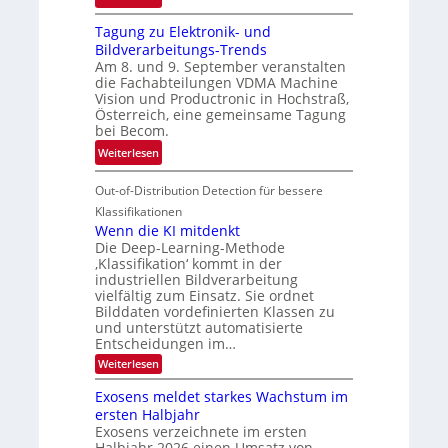
h
G
g
r
Tagung zu Elektronik- und
u
l
d
Bildverarbeitungs-Trends
i
i
e
Am 8. und 9. September veranstalten
d
c
r
die Fachabteilungen VDMA Machine
e
h
Vision und Productronic in Hochstraß,
i
d
k
Österreich, eine gemeinsame Tagung
n
T
e
bei Becom.
V
o
i
:
Weiterlesen
I
u
t
T
S
r
e
Out-of-Distribution Detection für bessere
a
I
e
n
g
Klassifikationen
O
n
u
Wenn die KI mitdenkt
N
a
Die Deep-Learning-Methode
n
T
u
‚Klassifikation‘ kommt in der
g
e
industriellen Bildverarbeitung
f
z
c
vielfältig zum Einsatz. Sie ordnet
d
u
h
Bilddaten vordefinierten Klassen zu
e
E
und unterstützt automatisierte
T
r
Entscheidungen im…
l
a
V
e
:
Weiterlesen
l
I
W
k
k
e
S
Exosens meldet starkes Wachstum im
t
s
n
I
ersten Halbjahr
r
n
Exosens verzeichnete im ersten
O
d
o
Halbjahr 2026 einen Umsatz von
i