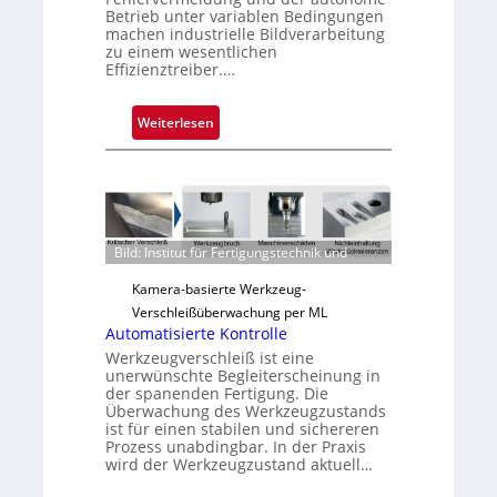
Betrieb unter variablen Bedingungen
machen industrielle Bildverarbeitung
zu einem wesentlichen
Effizienztreiber.…
:
Weiterlesen
Z
u
v
e
r
Bild: Institut für Fertigungstechnik und
l
ä
Kamera-basierte Werkzeug-
s
Verschleißüberwachung per ML
s
Automatisierte Kontrolle
i
Werkzeugverschleiß ist eine
unerwünschte Begleiterscheinung in
g
der spanenden Fertigung. Die
e
Überwachung des Werkzeugzustands
D
ist für einen stabilen und sichereren
Prozess unabdingbar. In der Praxis
r
wird der Werkzeugzustand aktuell…
u
c