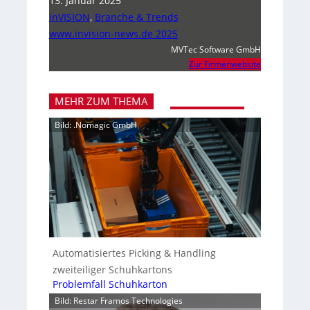
13. Januar 2025
inVISION
,
Branche & Trends
www.invision-news.de 2025
MVTec Software GmbH
Zur Firmenwebsite
MEHR ZUM THEMA
Bild: .Nomagic GmbH
Automatisiertes Picking & Handling
zweiteiliger Schuhkartons
Problemfall Schuhkarton
Bild: Restar Framos Technologies