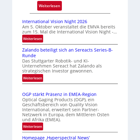
:
Weiterlesen
k
A
m
u
a
International Vision Night 2026
t
r
Am 5. Oktober veranstaltet die EMVA bereits
zum 15. Mal die International Vision Night -…
o
k
m
e
:
Weiterlesen
I
a
n
Zalando beteiligt sich an Sereacts Series-B-
n
t
e
Runde
t
i
r
Das Stuttgarter Robotik- und KI-
e
s
k
Unternehmen Sereact hat Zalando als
r
strategischen Investor gewonnen.
i
e
n
e
:
n
Weiterlesen
a
Z
r
n
t
a
t
u
i
OGP stärkt Präsenz in EMEA-Region
l
e
n
o
Optical Gaging Products (OGP), ein
a
K
n
Geschäftsbereich von Quality Vision
g
n
International, erweitert sein Partner-
a
o
d
Netzwerk in Europa, dem Mittleren Osten
l
n
und Afrika (EMEA).
o
V
t
b
:
Weiterlesen
i
r
e
O
s
o
t
Homepage ‚Hyperspectral News‘
G
i