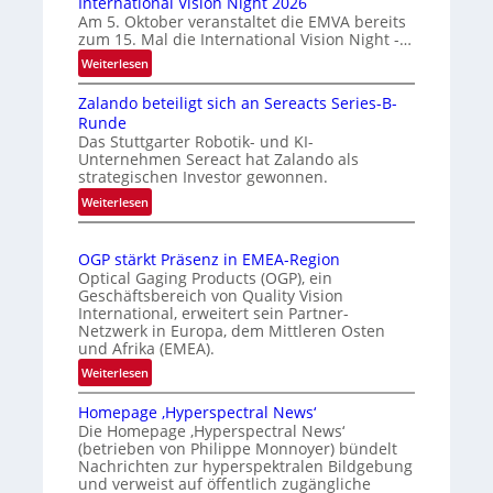
International Vision Night 2026
t
r
Am 5. Oktober veranstaltet die EMVA bereits
zum 15. Mal die International Vision Night -…
o
k
m
e
:
Weiterlesen
I
a
n
Zalando beteiligt sich an Sereacts Series-B-
n
t
e
Runde
t
i
r
Das Stuttgarter Robotik- und KI-
e
s
k
Unternehmen Sereact hat Zalando als
r
strategischen Investor gewonnen.
i
e
n
e
:
n
Weiterlesen
a
Z
r
n
t
a
t
u
i
OGP stärkt Präsenz in EMEA-Region
l
e
n
o
Optical Gaging Products (OGP), ein
a
K
n
Geschäftsbereich von Quality Vision
g
n
International, erweitert sein Partner-
a
o
d
Netzwerk in Europa, dem Mittleren Osten
l
n
und Afrika (EMEA).
o
V
t
b
:
Weiterlesen
i
r
e
O
s
o
t
Homepage ‚Hyperspectral News‘
G
i
Die Homepage ‚Hyperspectral News‘
e
l
P
o
(betrieben von Philippe Monnoyer) bündelt
i
l
s
n
Nachrichten zur hyperspektralen Bildgebung
l
t
e
N
und verweist auf öffentlich zugängliche