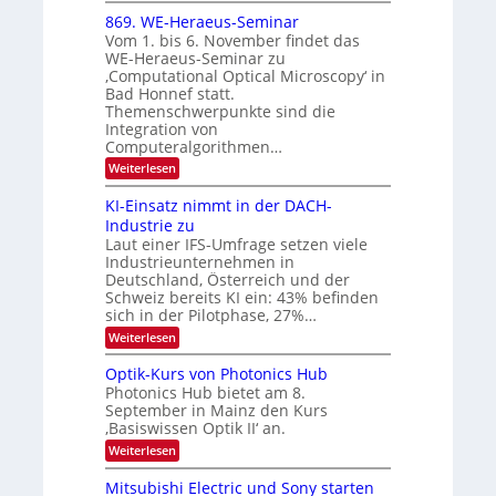
i
6
x
t
869. WE-Heraeus-Seminar
u
o
d
Vom 1. bis 6. November findet das
n
s
e
WE-Heraeus-Seminar zu
e
d
n
‚Computational Optical Microscopy‘ in
n
k
B
Bad Honnef statt.
s
t
i
m
Themenschwerpunkte sind die
e
l
Integration von
l
Computeralgorithmen…
d
d
v
:
Weiterlesen
e
8
t
e
6
s
KI-Einsatz nimmt in der DACH-
r
9
t
Industrie zu
.
a
a
Laut einer IFS-Umfrage setzen viele
W
r
r
Industrieunternehmen in
E
k
b
-
e
Deutschland, Österreich und der
H
s
e
Schweiz bereits KI ein: 43% befinden
e
W
sich in der Pilotphase, 27%…
i
r
a
t
:
Weiterlesen
a
c
K
e
h
u
I
u
s
Optik-Kurs von Photonics Hub
n
-
s
t
Photonics Hub bietet am 8.
E
g
-
u
September in Mainz den Kurs
i
S
m
s
‚Basiswissen Optik II‘ an.
n
e
i
-
s
m
m
:
Weiterlesen
a
T
i
e
O
t
n
r
p
r
Mitsubishi Electric und Sony starten
z
a
s
t