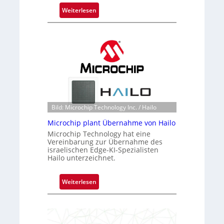
:
Weiterlesen
B
l
a
c
k
s
t
o
n
Bild: Microchip Technology Inc. / Hailo
e
Microchip plant Übernahme von Hailo
ü
Microchip Technology hat eine
b
Vereinbarung zur Übernahme des
e
israelischen Edge-KI-Spezialisten
r
Hailo unterzeichnet.
n
i
:
Weiterlesen
m
M
m
i
t
c
D
r