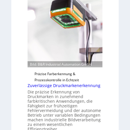
n
a
H
u
a
t
i
F
l
e
o
r
t
i
g
u
Bild: B&R Industrial Automation GmbH
n
g
Präzise Farberkennung &
a
Prozesskontrolle in Echtzeit
u
Zuverlässige Druckmarkenerkennung
s
Die präzise Erkennung von
Druckmarken in zunehmend
farbkritischen Anwendungen, die
Fähigkeit zur frühzeitigen
Fehlervermeidung und der autonome
Betrieb unter variablen Bedingungen
machen industrielle Bildverarbeitung
zu einem wesentlichen
Effizienztreiber.…