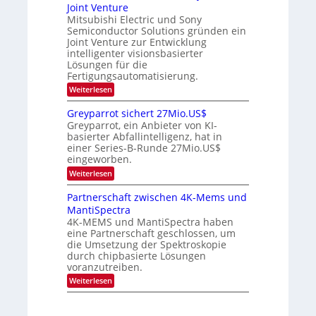
e
Joint Venture
n
r
t
i
i
Mitsubishi Electric und Sony
n
e
k
m
n
Semiconductor Solutions gründen ein
-
d
m
H
K
Joint Venture zur Entwicklung
s
t
a
u
intelligenter visionsbasierter
i
l
r
Lösungen für die
n
b
s
Fertigungsautomatisierung.
d
j
v
e
a
o
:
Weiterlesen
r
h
n
M
D
r
P
i
Greyparrot sichert 27Mio.US$
A
h
t
Greyparrot, ein Anbieter von KI-
C
o
s
H
basierter Abfallintelligenz, hat in
t
u
-
einer Series-B-Runde 27Mio.US$
o
b
I
n
eingeworben.
i
n
i
s
:
Weiterlesen
d
c
h
G
u
s
i
r
s
Partnerschaft zwischen 4K-Mems und
H
E
e
t
u
l
MantiSpectra
y
r
b
e
4K-MEMS und MantiSpectra haben
p
i
c
eine Partnerschaft geschlossen, um
a
e
t
r
die Umsetzung der Spektroskopie
z
r
r
u
durch chipbasierte Lösungen
i
o
voranzutreiben.
c
t
u
:
Weiterlesen
s
n
P
i
d
a
c
S
r
h
o