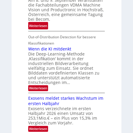
Am 8. und 9. September veranstalten
d
c
r
die Fachabteilungen VDMA Machine
e
h
Vision und Productronic in Hochstraß,
i
d
k
Österreich, eine gemeinsame Tagung
n
T
e
bei Becom.
V
o
i
:
Weiterlesen
I
u
t
T
S
r
e
Out-of-Distribution Detection für bessere
a
I
e
n
g
Klassifikationen
O
n
u
Wenn die KI mitdenkt
N
a
Die Deep-Learning-Methode
n
T
u
‚Klassifikation‘ kommt in der
g
e
industriellen Bildverarbeitung
f
z
c
vielfältig zum Einsatz. Sie ordnet
d
u
h
Bilddaten vordefinierten Klassen zu
e
E
und unterstützt automatisierte
T
r
Entscheidungen im…
l
a
V
e
:
Weiterlesen
l
I
W
k
k
e
S
Exosens meldet starkes Wachstum im
t
s
n
I
ersten Halbjahr
r
n
Exosens verzeichnete im ersten
O
d
o
Halbjahr 2026 einen Umsatz von
i
N
n
e
253,1Mio.€ – ein Plus von 15,3% im
2
K
i
Vergleich zum Vorjahr.
I
0
k
:
Weiterlesen
m
2
E
-