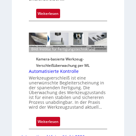
:
Weiterlesen
Z
u
v
e
r
Bild: Institut für Fertigungstechnik und
l
ä
Kamera-basierte Werkzeug-
s
Verschleißüberwachung per ML
s
Automatisierte Kontrolle
i
Werkzeugverschleiß ist eine
unerwünschte Begleiterscheinung in
g
der spanenden Fertigung. Die
e
Überwachung des Werkzeugzustands
D
ist für einen stabilen und sichereren
Prozess unabdingbar. In der Praxis
r
wird der Werkzeugzustand aktuell…
u
c
:
Weiterlesen
k
A
m
u
a