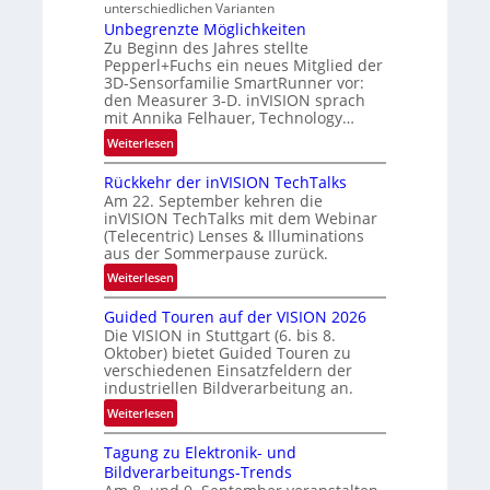
unterschiedlichen Varianten
B
N
Unbegrenzte Möglichkeiten
-
e
Zu Beginn des Jahres stellte
R
w
Pepperl+Fuchs ein neues Mitglied der
u
3D-Sensorfamilie SmartRunner vor:
s
n
den Measurer 3-D. inVISION sprach
‘
d
mit Annika Felhauer, Technology…
e
:
Weiterlesen
U
Rückkehr der inVISION TechTalks
n
Am 22. September kehren die
b
inVISION TechTalks mit dem Webinar
e
(Telecentric) Lenses & Illuminations
g
aus der Sommerpause zurück.
r
:
Weiterlesen
e
R
n
Guided Touren auf der VISION 2026
ü
z
Die VISION in Stuttgart (6. bis 8.
c
t
Oktober) bietet Guided Touren zu
k
verschiedenen Einsatzfeldern der
e
k
industriellen Bildverarbeitung an.
M
e
:
ö
Weiterlesen
h
G
g
r
Tagung zu Elektronik- und
u
l
d
Bildverarbeitungs-Trends
i
i
e