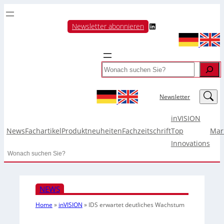
LinkedIn
Newsletter abonnieren
Search
LinkedIn
Newsletter
inVISION
News
Fachartikel
Produktneuheiten
Fachzeitschrift
Top
Mar
Innovations
Search
NEWS
Home
»
inVISION
»
IDS erwartet deutliches Wachstum