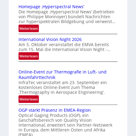
u
Homepage ‚Hyperspectral News‘
v
Die Homepage ‚Hyperspectral News‘ (betrieben
von Philippe Monnoyer) bündelt Nachrichten
e
zur hyperspektralen Bildgebung und verweist…
r
:
Weiterlesen
l
H
ä
International Vision Night 2026
o
s
Am 5. Oktober veranstaltet die EMVA bereits
m
s
zum 15. Mal die International Vision Night -…
e
i
:
Weiterlesen
p
g
I
a
n
e
g
Online-Event zur Thermografie in Luft- und
t
D
e
Raumfahrttechnik
e
‚
r
InfraTec veranstaltet am 23. September ein
r
H
u
kostenloses Online-Event zum Thema
n
y
‚Thermography in Aerospace Engineering‘.
c
a
p
:
Weiterlesen
k
t
e
O
m
i
r
OGP stärkt Präsenz in EMEA-Region
n
a
o
Optical Gaging Products (OGP), ein
s
l
r
n
Geschäftsbereich von Quality Vision
p
i
International, erweitert sein Partner-Netzwerk
k
a
e
n
in Europa, dem Mittleren Osten und Afrika
l
e
c
e
(EMEA).