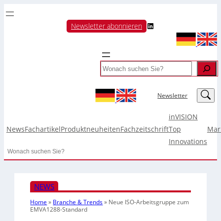
LinkedIn
Newsletter abonnieren
Search
LinkedIn
Newsletter
inVISION
News
Fachartikel
Produktneuheiten
Fachzeitschrift
Top
Mar
Innovations
Search
NEWS
Home
»
Branche & Trends
»
Neue ISO-Arbeitsgruppe zum
EMVA1288-Standard