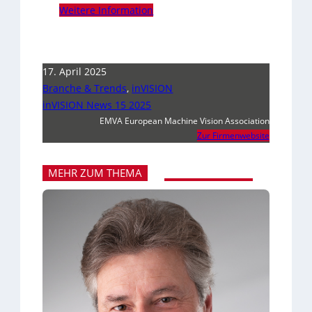
Weitere Information
17. April 2025
Branche & Trends
,
inVISION
inVISION News 15 2025
EMVA European Machine Vision Association
Zur Firmenwebsite
MEHR ZUM THEMA