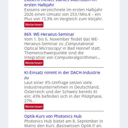
s
n
I
ersten Halbjahr
n
O
Exosens verzeichnete im ersten Halbjahr
d
2026 einen Umsatz von 253,1Mio.€ – ein
i
N
e
Plus von 15,3% im Vergleich zum Vorjahr.
2
K
:
Weiterlesen
0
I
E
m
2
x
869. WE-Heraeus-Seminar
i
6
o
t
Vom 1. bis 6. November findet das WE-
s
d
Heraeus-Seminar zu ‚Computational
e
e
Optical Microscopy‘ in Bad Honnef statt.
n
n
Themenschwerpunkte sind die
s
k
m
Integration von Computeralgorithmen…
t
e
:
Weiterlesen
l
8
d
6
KI-Einsatz nimmt in der DACH-Industrie
e
9
t
zu
.
s
Laut einer IFS-Umfrage setzen viele
W
t
Industrieunternehmen in Deutschland,
E
a
-
Österreich und der Schweiz bereits KI
r
H
ein: 43% befinden sich in der Pilotphase,
k
e
e
27%…
r
s
:
Weiterlesen
a
W
K
e
a
I
u
Optik-Kurs von Photonics Hub
c
-
s
h
Photonics Hub bietet am 8. September in
E
-
s
Mainz den Kurs ‚Basiswissen Optik II‘ an.
i
S