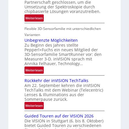
Partnerschaft geschlossen, um die
-
u
Umsetzung der Spektroskopie durch
R
f
chipbasierte Lösungen voranzutreiben.
e
t
:
Weiterlesen
g
-
P
i
u
Flexible 3D-Sensorfamilie mit unterschiedlichen
a
o
n
r
n
Varianten
d
t
Unbegrenzte Möglichkeiten
R
Zu Beginn des Jahres stellte
n
a
Pepperl+Fuchs ein neues Mitglied der
e
3D-Sensorfamilie SmartRunner vor: den
u
r
Measurer 3-D. inVISION sprach mit
m
s
Annika Felhauer, Technology…
f
c
:
Weiterlesen
a
h
U
h
a
Rückkehr der inVISION TechTalks
n
r
f
Am 22. September kehren die inVISION
b
t
t
TechTalks mit dem Webinar (Telecentric)
e
t
Lenses & Illuminations aus der
z
g
e
Sommerpause zurück.
w
r
c
i
:
Weiterlesen
e
h
s
R
n
n
Guided Touren auf der VISION 2026
c
ü
z
i
Die VISION in Stuttgart (6. bis 8. Oktober)
h
c
t
bietet Guided Touren zu verschiedenen
k
e
k