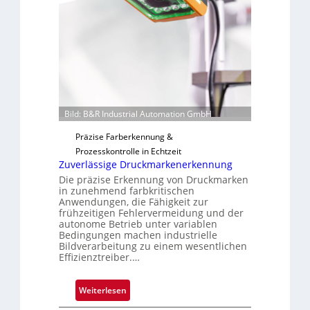
l
e
o
r
t
i
g
u
n
g
Bild: B&R Industrial Automation GmbH
a
Präzise Farberkennung &
u
Prozesskontrolle in Echtzeit
s
Zuverlässige Druckmarkenerkennung
Die präzise Erkennung von Druckmarken
in zunehmend farbkritischen
Anwendungen, die Fähigkeit zur
frühzeitigen Fehlervermeidung und der
autonome Betrieb unter variablen
Bedingungen machen industrielle
Bildverarbeitung zu einem wesentlichen
Effizienztreiber.…
:
Weiterlesen
Z