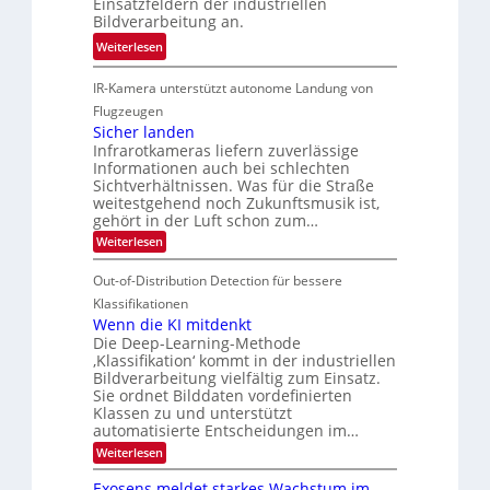
Einsatzfeldern der industriellen
e
n
k
Bildverarbeitung an.
M
4
e
:
ö
Weiterlesen
K
h
G
g
-
r
IR-Kamera unterstützt autonome Landung von
u
l
M
d
i
i
Flugzeugen
e
e
d
c
Sicher landen
m
r
Infrarotkameras liefern zuverlässige
e
h
s
i
Informationen auch bei schlechten
d
k
u
n
Sichtverhältnissen. Was für die Straße
T
e
weitestgehend noch Zukunftsmusik ist,
n
V
o
i
gehört in der Luft schon zum…
d
I
u
t
:
Weiterlesen
M
S
r
e
S
a
I
i
e
n
Out-of-Distribution Detection für bessere
n
O
c
n
h
Klassifikationen
t
N
a
e
Wenn die KI mitdenkt
i
T
r
u
Die Deep-Learning-Methode
S
e
l
f
‚Klassifikation‘ kommt in der industriellen
a
p
c
Bildverarbeitung vielfältig zum Einsatz.
d
n
e
h
Sie ordnet Bilddaten vordefinierten
d
e
c
e
T
Klassen zu und unterstützt
r
n
automatisierte Entscheidungen im…
t
a
V
r
l
:
Weiterlesen
I
W
a
k
e
S
Exosens meldet starkes Wachstum im