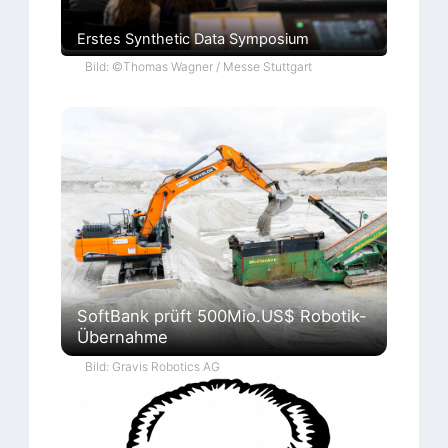
Erstes Synthetic Data Symposium
Bild: ©Thomas Wagner / Messe Stuttgart
SoftBank prüft 500Mio.US$ Robotik-
Übernahme
Bild: Gravis Robotics AG