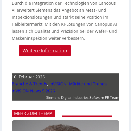
Durch die Integration der Technologien von Canopus
AI erweitert Siemens das Angebot an Mess- und
Inspektionslösungen und stärkt seine Position im
Halbleitermarkt. Mit den KI-Lösungen von Canopus AI
lassen sich Qualität und Präzision bei der Wafer- und
Maskeninspektion weiter verbessern.
Weitere Information
10. Februar 2026
Branche & Trends
,
inVISION
,
Märkte und Trends
inVISION News 5 2026
Siemens Digital Industries Software PR Team
MEHR ZUM THEMA