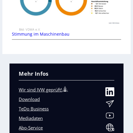
Bild: VDMA e.V.
Stimmung im Maschinenbau
Mehr Infos
Wir sind IVW geprüft!
Download
TeDo Business
Mediadaten
Abo-Service