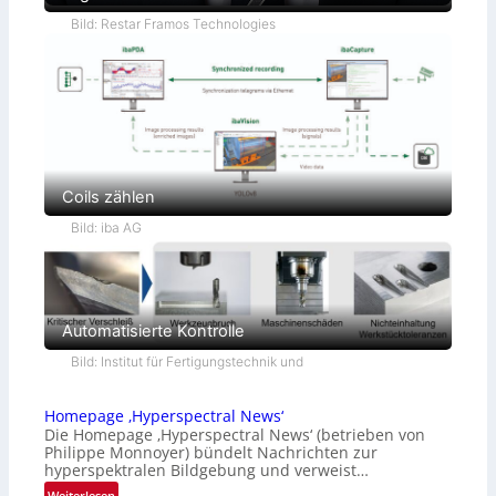
Bild: Restar Framos Technologies
Coils zählen
Bild: iba AG
Automatisierte Kontrolle
Bild: Institut für Fertigungstechnik und
Homepage ‚Hyperspectral News‘
Die Homepage ‚Hyperspectral News‘ (betrieben von
Philippe Monnoyer) bündelt Nachrichten zur
hyperspektralen Bildgebung und verweist…
:
Weiterlesen