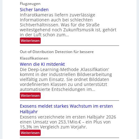
i
i
Flugzeugen
M
e
d
c
Sicher landen
e
r
Infrarotkameras liefern zuverlässige
e
h
m
i
Informationen auch bei schlechten
d
k
s
n
Sichtverhältnissen. Was für die Straße
T
e
u
weitestgehend noch Zukunftsmusik ist, gehört
V
o
i
in der Luft schon zum…
n
I
u
t
d
:
Weiterlesen
S
r
e
S
M
I
i
e
n
Out-of-Distribution Detection für bessere
a
O
c
n
n
h
Klassifikationen
N
a
e
t
Wenn die KI mitdenkt
T
r
u
Die Deep-Learning-Methode ‚Klassifikation‘
i
e
l
f
kommt in der industriellen Bildverarbeitung
a
S
c
vielfältig zum Einsatz. Sie ordnet Bilddaten
d
n
p
h
vordefinierten Klassen zu und unterstützt
d
e
e
e
T
automatisierte Entscheidungen im…
r
n
c
a
:
Weiterlesen
V
t
W
l
I
e
r
Exosens meldet starkes Wachstum im ersten
k
n
S
a
Halbjahr
s
n
I
Exosens verzeichnete im ersten Halbjahr 2026
d
O
einen Umsatz von 253,1Mio.€ – ein Plus von
i
e
15,3% im Vergleich zum Vorjahr.
N
K
2
:
Weiterlesen
I
E
0
m