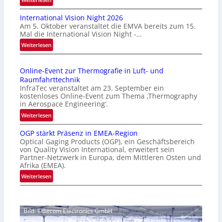
H
International Vision Night 2026
o
Am 5. Oktober veranstaltet die EMVA bereits zum 15.
m
Mal die International Vision Night -…
e
:
Weiterlesen
p
I
a
n
g
Online-Event zur Thermografie in Luft- und
t
e
Raumfahrttechnik
e
‚
InfraTec veranstaltet am 23. September ein
r
H
kostenloses Online-Event zum Thema ‚Thermography
n
y
in Aerospace Engineering‘.
a
p
:
Weiterlesen
t
e
O
i
r
OGP stärkt Präsenz in EMEA-Region
n
o
Optical Gaging Products (OGP), ein Geschäftsbereich
s
l
n
von Quality Vision International, erweitert sein
p
i
Partner-Netzwerk in Europa, dem Mittleren Osten und
a
e
n
Afrika (EMEA).
l
c
e
:
Weiterlesen
V
t
-
O
i
r
E
G
s
a
v
P
i
l
e
Bild: ©Becom Electronics GmbH
s
o
N
n