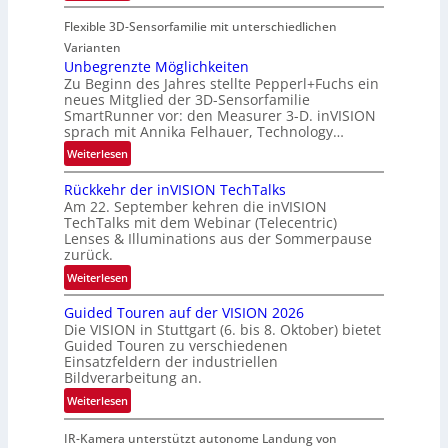
u
P
n
n
Flexible 3D-Sensorfamilie mit unterschiedlichen
a
d
r
Varianten
R
t
Unbegrenzte Möglichkeiten
a
Zu Beginn des Jahres stellte Pepperl+Fuchs ein
n
u
neues Mitglied der 3D-Sensorfamilie
e
SmartRunner vor: den Measurer 3-D. inVISION
m
r
sprach mit Annika Felhauer, Technology…
f
s
a
:
Weiterlesen
c
h
U
h
Rückkehr der inVISION TechTalks
r
n
a
Am 22. September kehren die inVISION
t
b
f
TechTalks mit dem Webinar (Telecentric)
t
e
t
Lenses & Illuminations aus der Sommerpause
e
g
zurück.
z
c
r
w
:
Weiterlesen
h
e
i
R
n
n
s
Guided Touren auf der VISION 2026
ü
i
z
Die VISION in Stuttgart (6. bis 8. Oktober) bietet
c
c
k
t
Guided Touren zu verschiedenen
h
k
Einsatzfeldern der industriellen
e
e
k
Bildverarbeitung an.
M
n
e
:
ö
Weiterlesen
4
h
G
g
K
r
IR-Kamera unterstützt autonome Landung von
u
l
-
d