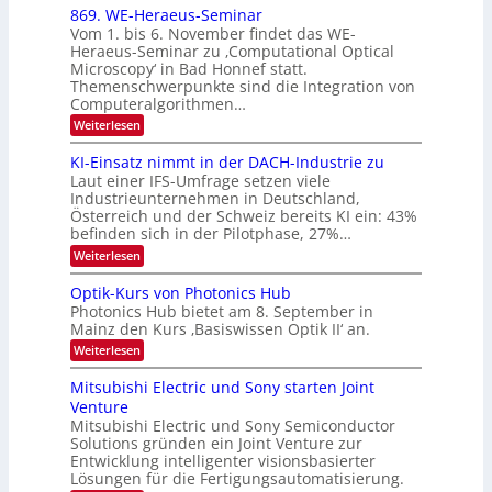
x
869. WE-Heraeus-Seminar
i
2
o
t
Vom 1. bis 6. November findet das WE-
s
6
d
Heraeus-Seminar zu ‚Computational Optical
e
e
Microscopy‘ in Bad Honnef statt.
n
n
Themenschwerpunkte sind die Integration von
s
k
m
Computeralgorithmen…
t
e
:
Weiterlesen
l
8
d
6
KI-Einsatz nimmt in der DACH-Industrie zu
e
9
t
Laut einer IFS-Umfrage setzen viele
.
s
Industrieunternehmen in Deutschland,
W
t
Österreich und der Schweiz bereits KI ein: 43%
E
a
befinden sich in der Pilotphase, 27%…
-
r
H
k
:
Weiterlesen
e
e
K
r
s
I
Optik-Kurs von Photonics Hub
a
W
-
e
Photonics Hub bietet am 8. September in
a
E
u
Mainz den Kurs ‚Basiswissen Optik II‘ an.
c
i
s
h
n
:
Weiterlesen
-
s
s
O
S
t
a
p
Mitsubishi Electric und Sony starten Joint
e
u
t
t
m
Venture
m
z
i
i
i
n
Mitsubishi Electric und Sony Semiconductor
k
n
m
i
Solutions gründen ein Joint Venture zur
-
a
e
m
K
Entwicklung intelligenter visionsbasierter
r
r
m
u
Lösungen für die Fertigungsautomatisierung.
s
t
r