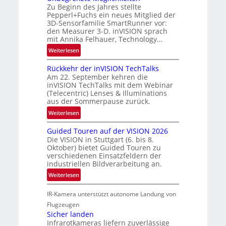
R
Zu Beginn des Jahres stellte
n
a
Pepperl+Fuchs ein neues Mitglied der
e
u
3D-Sensorfamilie SmartRunner vor:
r
den Measurer 3-D. inVISION sprach
m
s
mit Annika Felhauer, Technology…
f
c
:
a
Weiterlesen
h
U
h
a
Rückkehr der inVISION TechTalks
n
r
f
Am 22. September kehren die
b
t
t
inVISION TechTalks mit dem Webinar
e
t
(Telecentric) Lenses & Illuminations
z
g
e
aus der Sommerpause zurück.
w
r
c
i
:
Weiterlesen
e
h
s
R
n
n
Guided Touren auf der VISION 2026
c
ü
z
i
Die VISION in Stuttgart (6. bis 8.
h
c
t
k
Oktober) bietet Guided Touren zu
e
k
verschiedenen Einsatzfeldern der
e
n
k
industriellen Bildverarbeitung an.
M
4
e
:
ö
Weiterlesen
K
h
G
g
-
r
IR-Kamera unterstützt autonome Landung von
u
l
M
d
i
i
Flugzeugen
e
e
d
c
Sicher landen
m
r
Infrarotkameras liefern zuverlässige
e
h