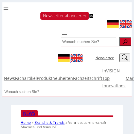
LinkedIn
Newsletter abonnieren
Search
LinkedIn
Newsletter
inVISION
News
Fachartikel
Produktneuheiten
Fachzeitschrift
Top
Mar
Innovations
Search
NEWS
Home
»
Branche & Trends
»
Vertriebspartnerschaft
Macnica und Asus IoT