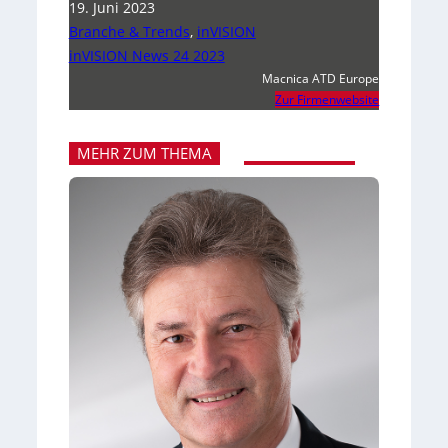
19. Juni 2023
Branche & Trends
,
inVISION
inVISION News 24 2023
Macnica ATD Europe
Zur Firmenwebsite
MEHR ZUM THEMA