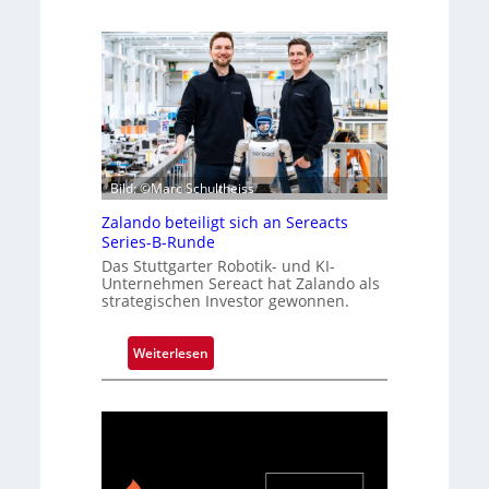
Bild: ©Marc Schultheiss
Zalando beteiligt sich an Sereacts
Series-B-Runde
Das Stuttgarter Robotik- und KI-
Unternehmen Sereact hat Zalando als
strategischen Investor gewonnen.
:
Weiterlesen
Z
a
l
a
n