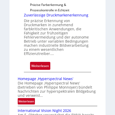
g
Präzise Farberkennung &
a
Prozesskontrolle in Echtzeit
u
Zuverlässige Druckmarkenerkennung
s
Die präzise Erkennung von
Druckmarken in zunehmend
farbkritischen Anwendungen, die
Fähigkeit zur frühzeitigen
Fehlervermeidung und der autonome
Betrieb unter variablen Bedingungen
machen industrielle Bildverarbeitung
zu einem wesentlichen
Effizienztreiber.…
:
Weiterlesen
Z
u
Homepage ‚Hyperspectral News‘
v
Die Homepage ‚Hyperspectral News‘
(betrieben von Philippe Monnoyer) bündelt
e
Nachrichten zur hyperspektralen Bildgebung
r
und verweist…
l
:
Weiterlesen
ä
H
s
International Vision Night 2026
o
s
Am 5. Oktober veranstaltet die EMVA bereits