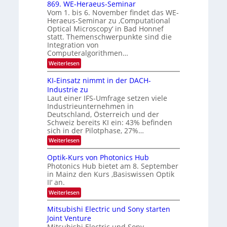
x
t
869. WE-Heraeus-Seminar
o
d
Vom 1. bis 6. November findet das WE-
s
e
Heraeus-Seminar zu ‚Computational
e
n
Optical Microscopy‘ in Bad Honnef
n
k
statt. Themenschwerpunkte sind die
s
t
m
Integration von
e
Computeralgorithmen…
l
:
Weiterlesen
d
8
e
6
t
KI-Einsatz nimmt in der DACH-
9
s
Industrie zu
.
t
Laut einer IFS-Umfrage setzen viele
W
a
Industrieunternehmen in
E
r
-
Deutschland, Österreich und der
k
H
e
Schweiz bereits KI ein: 43% befinden
e
s
sich in der Pilotphase, 27%…
r
W
:
Weiterlesen
a
a
K
e
c
I
u
Optik-Kurs von Photonics Hub
h
-
s
s
Photonics Hub bietet am 8. September
E
-
t
in Mainz den Kurs ‚Basiswissen Optik
i
S
u
II‘ an.
n
e
m
s
m
:
i
Weiterlesen
a
i
O
m
t
n
p
e
Mitsubishi Electric und Sony starten
z
a
t
r
Joint Venture
n
r
i
s
i
Mitsubishi Electric und Sony