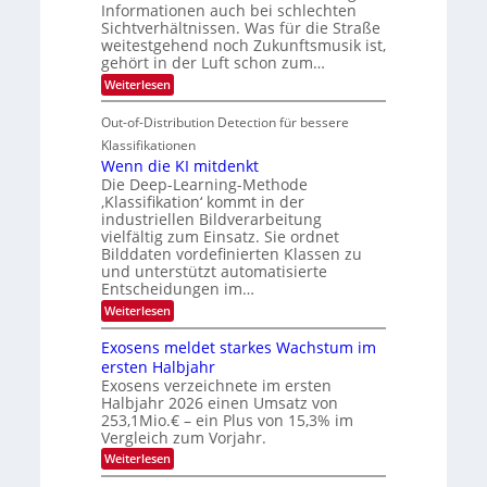
s
i
Informationen auch bei schlechten
d
k
u
n
Sichtverhältnissen. Was für die Straße
T
e
weitestgehend noch Zukunftsmusik ist,
n
V
o
i
gehört in der Luft schon zum…
d
I
u
t
:
Weiterlesen
M
S
r
e
S
a
I
i
e
n
Out-of-Distribution Detection für bessere
n
O
c
n
h
Klassifikationen
t
N
a
e
Wenn die KI mitdenkt
i
T
r
u
Die Deep-Learning-Methode
S
e
l
f
‚Klassifikation‘ kommt in der
a
p
c
industriellen Bildverarbeitung
d
n
e
h
vielfältig zum Einsatz. Sie ordnet
d
e
c
e
T
Bilddaten vordefinierten Klassen zu
r
n
und unterstützt automatisierte
t
a
V
Entscheidungen im…
r
l
I
:
Weiterlesen
a
k
S
W
s
e
I
Exosens meldet starkes Wachstum im
n
O
ersten Halbjahr
n
Exosens verzeichnete im ersten
N
d
Halbjahr 2026 einen Umsatz von
i
2
e
253,1Mio.€ – ein Plus von 15,3% im
0
K
Vergleich zum Vorjahr.
I
2
:
Weiterlesen
m
6
E
i