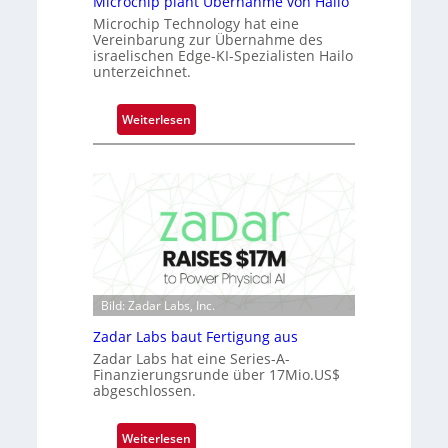
Microchip plant Übernahme von Hailo
ü
c
Microchip Technology hat eine
b
t
Vereinbarung zur Übernahme des
e
israelischen Edge-KI-Spezialisten Hailo
s
r
unterzeichnet.
S
n
e
i
:
r
Weiterlesen
m
M
i
m
i
e
t
c
s
D
r
-
a
o
B
r
c
-
k
h
R
V
i
u
i
Bild: Zadar Labs, Inc.
p
n
s
p
d
Zadar Labs baut Fertigung aus
i
l
e
Zadar Labs hat eine Series-A-
o
a
Finanzierungsrunde über 17Mio.US$
n
abgeschlossen.
n
t
Ü
:
Weiterlesen