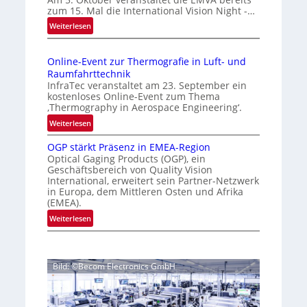
m
zum 15. Mal die International Vision Night -…
i
e
:
Weiterlesen
g
p
I
e
a
n
g
D
Online-Event zur Thermografie in Luft- und
t
e
r
Raumfahrttechnik
e
‚
u
InfraTec veranstaltet am 23. September ein
r
H
kostenloses Online-Event zum Thema
c
n
y
‚Thermography in Aerospace Engineering‘.
k
a
p
:
Weiterlesen
m
t
e
O
a
i
r
OGP stärkt Präsenz in EMEA-Region
n
o
r
Optical Gaging Products (OGP), ein
s
l
n
Geschäftsbereich von Quality Vision
k
p
i
International, erweitert sein Partner-Netzwerk
a
e
e
n
in Europa, dem Mittleren Osten und Afrika
l
c
n
e
(EMEA).
V
t
e
-
:
Weiterlesen
i
r
E
r
O
s
a
v
k
G
i
l
e
e
P
o
N
n
Bild: ©Becom Electronics GmbH
s
n
n
e
t
t
n
N
w
z
ä
i
u
s
u