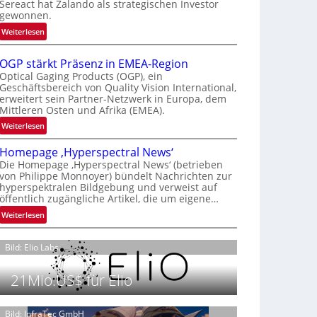
Sereact hat Zalando als strategischen Investor
r
gewonnen.
n
:
Weiterlesen
a
Z
t
a
i
OGP stärkt Präsenz in EMEA-Region
l
o
Optical Gaging Products (OGP), ein
a
Geschäftsbereich von Quality Vision International,
n
erweitert sein Partner-Netzwerk in Europa, dem
n
a
Mittleren Osten und Afrika (EMEA).
d
l
o
:
Weiterlesen
V
b
O
i
Homepage ‚Hyperspectral News‘
e
G
s
Die Homepage ‚Hyperspectral News‘ (betrieben
t
P
i
von Philippe Monnoyer) bündelt Nachrichten zur
e
s
o
hyperspektralen Bildgebung und verweist auf
i
t
n
öffentlich zugängliche Artikel, die um eigene…
l
ä
N
:
Weiterlesen
i
r
i
H
g
k
g
o
t
t
Bild: Elio Labs.
h
m
s
P
t
e
i
r
2
21Mio.US$ für Elio
p
c
ä
0
a
h
s
2
g
Bild: InfraTec GmbH
a
e
6