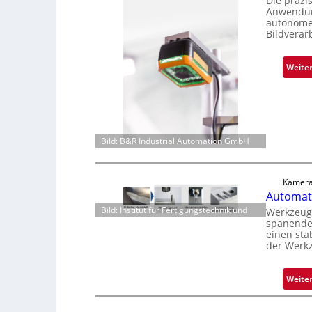
Die präzi
Anwendung
autonome 
Bildverar
Weite
Bild: B&R Industrial Automation GmbH
Kamera
Automati
Bild: Institut für Fertigungstechnik und
Werkzeugv
spanenden
einen sta
der Werk
Weite