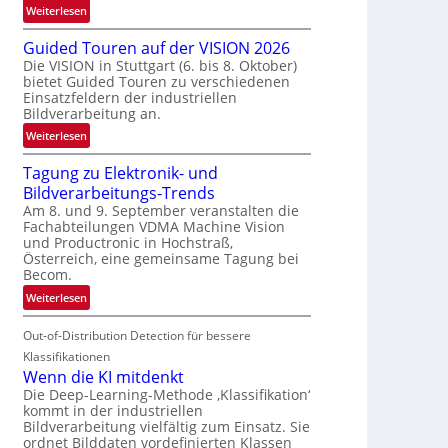
:
Weiterlesen
e
R
n
Guided Touren auf der VISION 2026
ü
z
Die VISION in Stuttgart (6. bis 8. Oktober)
c
t
bietet Guided Touren zu verschiedenen
k
e
Einsatzfeldern der industriellen
k
Bildverarbeitung an.
M
e
ö
:
Weiterlesen
h
g
G
r
l
Tagung zu Elektronik- und
u
d
i
Bildverarbeitungs-Trends
i
e
c
Am 8. und 9. September veranstalten die
d
r
Fachabteilungen VDMA Machine Vision
h
e
i
und Productronic in Hochstraß,
k
d
n
Österreich, eine gemeinsame Tagung bei
e
T
Becom.
V
i
o
I
:
Weiterlesen
t
u
S
T
e
r
I
Out-of-Distribution Detection für bessere
a
n
e
O
g
Klassifikationen
n
N
u
Wenn die KI mitdenkt
a
T
n
Die Deep-Learning-Methode ‚Klassifikation‘
u
kommt in der industriellen
e
g
f
Bildverarbeitung vielfältig zum Einsatz. Sie
c
z
d
ordnet Bilddaten vordefinierten Klassen
h