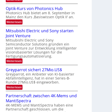
s
b
a
K
W
e
I
e
a
Optik-Kurs von Photonics Hub
u
-
c
i
Photonics Hub bietet am 8. September in
s
E
h
t
Mainz den Kurs ‚Basiswissen Optik II‘ an.
-
i
s
S
n
u
t
:
Weiterlesen
e
s
u
O
n
m
a
m
p
Mitsubishi Electric und Sony starten
g
i
t
i
t
n
z
Joint Venture
m
s
i
a
n
e
k
Mitsubishi Electric und Sony
-
r
i
r
-
Semiconductor Solutions gründen ein
T
m
s
K
Joint Venture zur Entwicklung intelligenter
m
t
u
r
visionsbasierter Lösungen für die
t
e
r
e
i
Fertigungsautomatisierung.
n
s
n
n
H
v
:
Weiterlesen
d
a
o
d
M
e
l
n
i
s
Greyparrot sichert 27Mio.US$
r
b
P
t
D
Greyparrot, ein Anbieter von KI-basierter
j
h
s
A
a
o
Abfallintelligenz, hat in einer Series-B-
u
C
h
t
Runde 27Mio.US$ eingeworben.
b
H
r
o
i
:
-
Weiterlesen
n
s
G
I
i
h
r
n
Partnerschaft zwischen 4K-Mems und
c
i
e
d
s
E
MantiSpectra
y
u
H
l
p
s
4K-MEMS und MantiSpectra haben eine
u
e
a
t
Partnerschaft geschlossen, um die
b
c
r
r