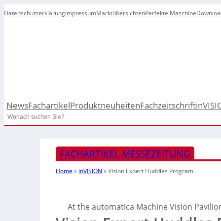
Datenschutzerklärung
Impressum
Marktübersichten
Perfekte Maschine
Downloa
News
Fachartikel
Produktneuheiten
Fachzeitschrift
inVISI
Search
FACHARTIKEL MESSEZEITUNG
Home
»
inVISION
»
Vision Expert Huddles Program
At the automatica Machine Vision Pavilion