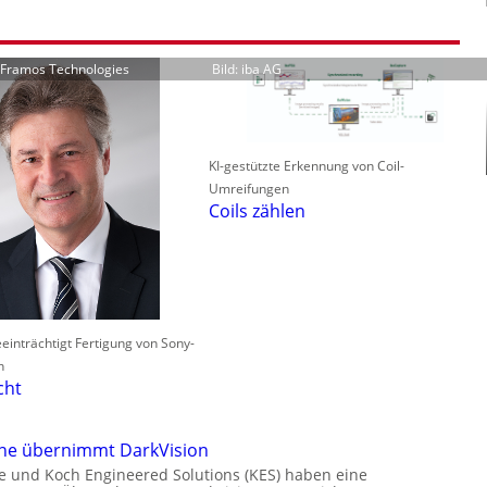
r Framos Technologies
Bild: iba AG
KI-gestützte Erkennung von Coil-
Umreifungen
Coils zählen
einträchtigt Fertigung von Sony-
n
cht
one übernimmt DarkVision
e und Koch Engineered Solutions (KES) haben eine