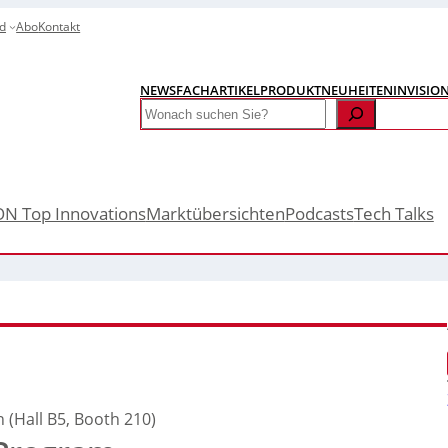
d
Abo
Kontakt
NEWS
FACHARTIKEL
PRODUKTNEUHEITEN
INVISIO
Search
ON Top Innovations
Marktübersichten
Podcasts
Tech Talks
 (Hall B5, Booth 210)