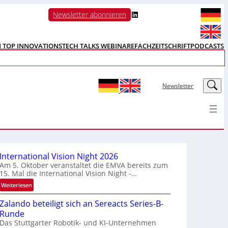
LinkedIn
Newsletter abonnieren
N TOP INNOVATIONS
TECH TALKS WEBINARE
FACHZEITSCHRIFT
PODCASTS
LinkedIn
Newsletter
International Vision Night 2026
Am 5. Oktober veranstaltet die EMVA bereits zum
15. Mal die International Vision Night -…
:
Weiterlesen
I
Zalando beteiligt sich an Sereacts Series-B-
n
Runde
t
Das Stuttgarter Robotik- und KI-Unternehmen
e