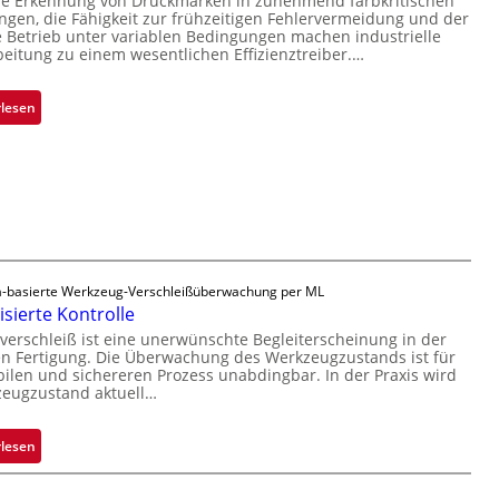
se Erkennung von Druckmarken in zunehmend farbkritischen
t
a
r
en, die Fähigkeit zur frühzeitigen Fehlervermeidung und der
D
n
L
Betrieb unter variablen Bedingungen machen industrielle
a
t
a
beitung zu einem wesentlichen Effizienztreiber.…
r
Ü
b
k
b
s
:
rlesen
V
e
b
Z
i
r
a
u
s
n
u
v
i
a
t
e
o
h
F
r
n
m
e
l
e
r
ä
v
t
-basierte Werkzeug-Verschleißüberwachung per ML
s
o
i
sierte Kontrolle
s
n
g
erschleiß ist eine unerwünschte Begleiterscheinung in der
i
 Fertigung. Die Überwachung des Werkzeugzustands ist für
H
u
g
bilen und sichereren Prozess unabdingbar. In der Praxis wird
a
n
e
zeugzustand aktuell…
i
g
D
l
a
r
:
rlesen
o
u
u
A
s
c
u