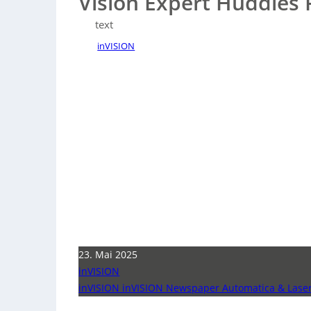
Vision Expert Huddles
text
inVISION
23. Mai 2025
inVISION
inVISION inVISION Newspaper Automatica & Lase