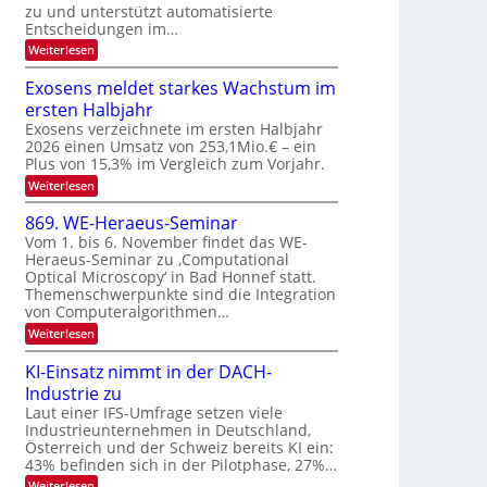
u
zu und unterstützt automatisierte
e
T
E
Entscheidungen im…
r
a
l
:
Weiterlesen
V
l
e
W
I
e
k
k
Exosens meldet starkes Wachstum im
S
n
s
t
ersten Halbjahr
n
I
r
d
Exosens verzeichnete im ersten Halbjahr
O
i
2026 einen Umsatz von 253,1Mio.€ – ein
o
e
N
Plus von 15,3% im Vergleich zum Vorjahr.
n
K
2
:
Weiterlesen
I
i
0
E
m
k
x
i
2
869. WE-Heraeus-Seminar
-
o
t
6
Vom 1. bis 6. November findet das WE-
s
d
u
Heraeus-Seminar zu ‚Computational
e
e
n
Optical Microscopy‘ in Bad Honnef statt.
n
n
d
s
k
Themenschwerpunkte sind die Integration
m
t
von Computeralgorithmen…
B
e
i
:
Weiterlesen
l
8
d
l
6
e
KI-Einsatz nimmt in der DACH-
d
9
t
Industrie zu
v
.
s
W
Laut einer IFS-Umfrage setzen viele
t
e
E
a
Industrieunternehmen in Deutschland,
r
-
r
Österreich und der Schweiz bereits KI ein:
H
a
k
43% befinden sich in der Pilotphase, 27%…
e
e
r
r
:
Weiterlesen