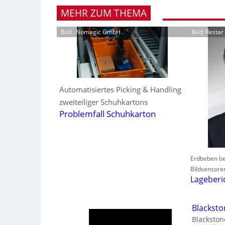
MEHR ZUM THEMA
Bild: .Nomagic GmbH
Bild: Resta
Automatisiertes Picking & Handling
zweiteiliger Schuhkartons
Problemfall Schuhkarton
Erdbeben be
Bildsensore
Lageberi
Blackst
Blackston