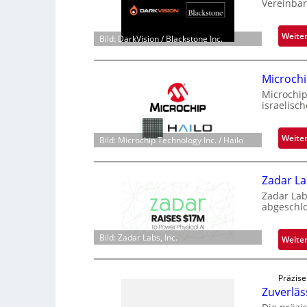
Vereinbar
Weite
Bild: DarkVision / Blackstone Inc.
Microchi
Microchip
israelisc
Weite
Bild: Microchip Technology Inc. / Hailo
Zadar La
Zadar Lab
abgeschl
Bild: Zadar Labs, Inc.
Weite
Präzise
Zuverlä