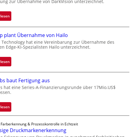
ung zur Übernahme von DarkVision unterzeichnet.
:
rlesen
B
l
p plant Übernahme von Hailo
a
c
 Technology hat eine Vereinbarung zur Übernahme des
hen Edge-KI-Spezialisten Hailo unterzeichnet.
k
s
t
:
rlesen
o
M
n
i
bs baut Fertigung aus
e
c
ü
r
s hat eine Series-A-Finanzierungsrunde über 17Mio.US$
ossen.
b
o
e
c
r
h
:
rlesen
n
i
Z
i
p
a
 Farberkennung & Prozesskontrolle in Echtzeit
m
p
d
ssige Druckmarkenerkennung
m
l
a