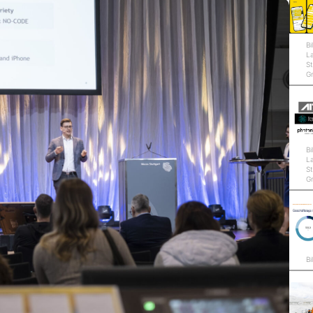
Bi
L
St
G
Bi
L
St
G
Bi