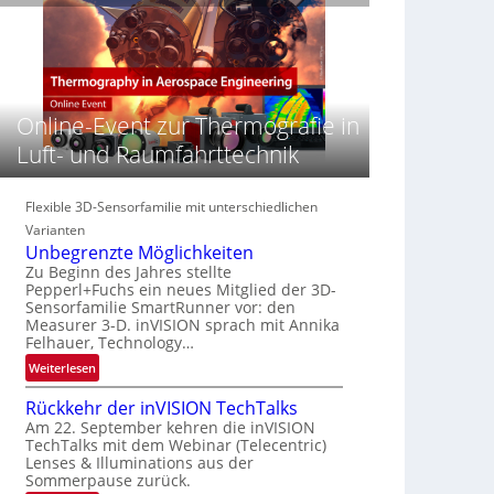
e
n
n
‚
S
z
H
e
i
y
r
n
p
e
E
e
Online-Event zur Thermografie in
a
M
r
c
E
Luft- und Raumfahrttechnik
s
t
A
p
s
-
e
S
R
Flexible 3D-Sensorfamilie mit unterschiedlichen
c
e
e
Varianten
t
r
g
Unbegrenzte Möglichkeiten
r
i
i
Zu Beginn des Jahres stellte
a
e
Pepperl+Fuchs ein neues Mitglied der 3D-
o
l
Sensorfamilie SmartRunner vor: den
s
n
N
Measurer 3-D. inVISION sprach mit Annika
-
Felhauer, Technology…
e
B
w
:
Weiterlesen
-
s
U
R
Rückkehr der inVISION TechTalks
‘
n
u
Am 22. September kehren die inVISION
b
n
TechTalks mit dem Webinar (Telecentric)
e
d
Lenses & Illuminations aus der
g
e
Sommerpause zurück.
r