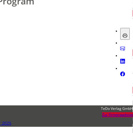
 Program
TeDo Verlag GmbH
Zur Firmenwebsite
r 2025