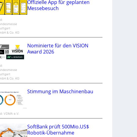
Offizielle App für geplanten
n
Messebesuch
d
M
a
ld:
n
andesmesse
t
uttgart
i
mbH & Co. KG
S
p
e
Nominierte für den VISION
c
t
Award 2026
r
a
ld:
andesmesse
uttgart
mbH & Co. KG
Stimmung im Maschinenbau
ld: VDMA e.V.
SoftBank prüft 500Mio.US$
Robotik-Übernahme