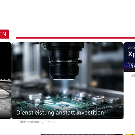
REN
Pr
Bi
Dienstleistung anstatt Investition
Bild: VisionKey GmbH