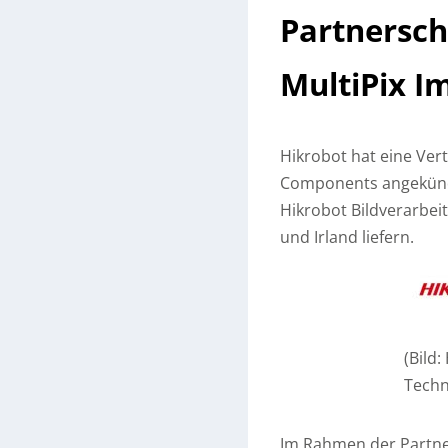
Partnersch
MultiPix I
Hikrobot hat eine Ver
Components angekündig
Hikrobot Bildverarbei
und Irland liefern.
(Bild
Techn
Im Rahmen der Partner