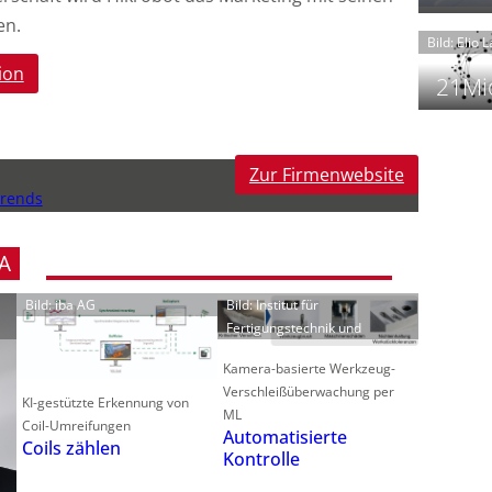
t
en.
Bild: Elio 
ion
21Mio
f
Zur Firmenwebsite
i
i
Trends
i
A
-
Bild: iba AG
Bild: Institut für
f
Fertigungstechnik und
t
-
Kamera-basierte Werkzeug-
i
Verschleißüberwachung per
KI-gestützte Erkennung von
ML
Coil-Umreifungen
Automatisierte
Coils zählen
Kontrolle