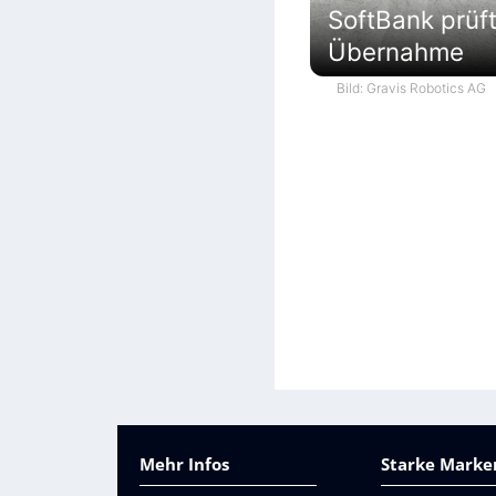
SoftBank prüf
Übernahme
Bild: Gravis Robotics AG
Mehr Infos
Starke Marken