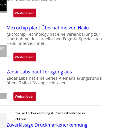
tone
d
o
:
Weiterlesen
b
B
e
l
Microchip plant Übernahme von Hailo
t
a
Microchip Technology hat eine Vereinbarung zur
e
c
Übernahme des israelischen Edge-KI-Spezialisten
i
k
Hailo unterzeichnet.
l
ogy
s
i
t
:
Weiterlesen
g
o
M
t
n
i
s
Zadar Labs baut Fertigung aus
e
c
i
Zadar Labs hat eine Series-A-Finanzierungsrunde
ü
r
über 17Mio.US$ abgeschlossen.
c
b
o
h
e
c
a
:
Weiterlesen
r
h
n
Z
n
i
S
a
i
p
e
Präzise Farberkennung & Prozesskontrolle in
d
m
p
r
Echtzeit
a
m
l
Zuverlässige Druckmarkenerkennung
e
r
t