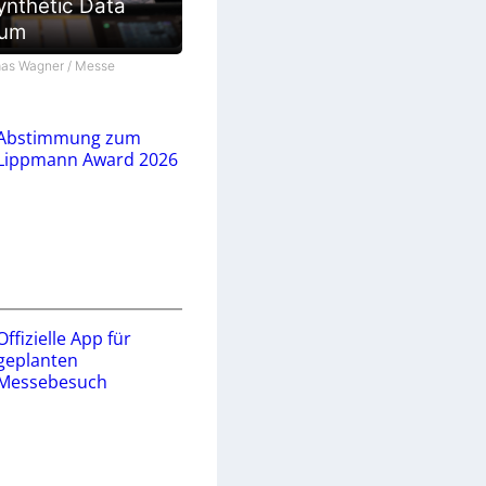
ynthetic Data
ium
as Wagner / Messe
Abstimmung zum
Lippmann Award 2026
Offizielle App für
geplanten
Messebesuch