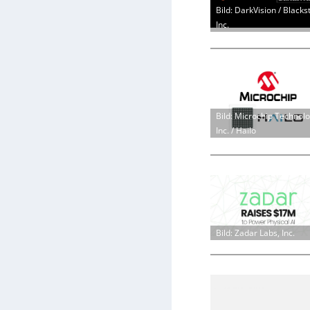
Bild: DarkVision / Blacks
Inc.
Bild: Microchip Technol
Inc. / Hailo
Bild: Zadar Labs, Inc.