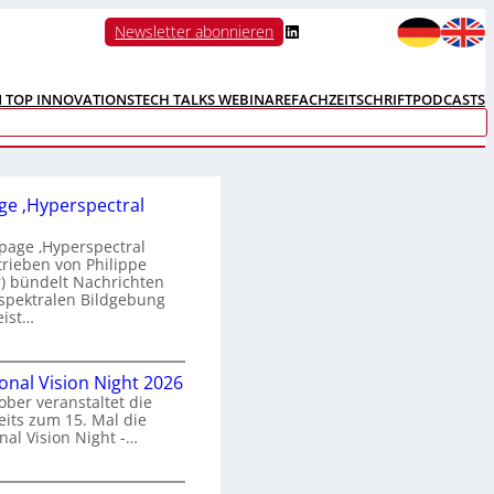
LinkedIn
Newsletter abonnieren
N TOP INNOVATIONS
TECH TALKS WEBINARE
FACHZEITSCHRIFT
PODCASTS
e ‚Hyperspectral
age ‚Hyperspectral
trieben von Philippe
 bündelt Nachrichten
spektralen Bildgebung
eist…
H
ional Vision Night 2026
o
ober veranstaltet die
m
its zum 15. Mal die
e
nal Vision Night -…
p
a
g