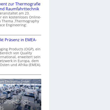
n
e
vent zur Thermografie
 und Raumfahrttechnik
e
H
veranstaltet am 23.
r
 ein kostenloses Online-
y
m Thema ‚Thermography
n
p
ace Engineering‘.
a
e
r
O
s
kt Präsenz in EMEA-
o
n
p
n
e
aging Products (OGP), ein
a
c
bereich von Quality
n
ernational, erweitert sein
V
e
r
etzwerk in Europa, dem
a
 Osten und Afrika (EMEA).
s
E
v
N
O
o
e
e
G
com Electronics GmbH
n
n
w
P
N
g zu Elektronik-
s
s
z
g
u
ä
erarbeitungs-
h
r
r
T
ds
k
2
h