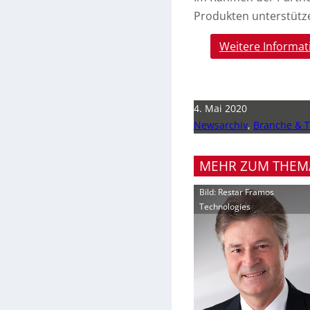
Produkten unterstütz
Weitere Informat
4. Mai 2020
Newsarchiv
,
Branche & 
MEHR ZUM THEM
Bild: Restar Framos
Technologies