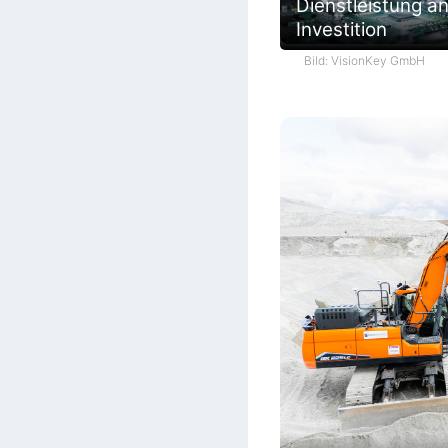
Dienstleistung an
Investition
Bild: VisionKey GmbH