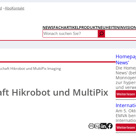
d
Abo
Kontakt
NEWS
FACHARTIKEL
PRODUKTNEUHEITEN
INVISIO
Search
Homepag
News‘
Die Homep
schaft Hikrobot und MultiPix Imaging
News‘ (be
Monnoyer)
zur hyper
und verw
ft Hikrobot und MultiPix
:
Weiterlesen
Internat
Am 5. Okt
EMVA bere
Internatio
:
Weiterlesen
I