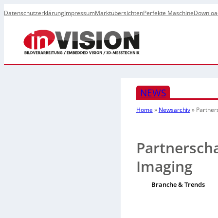
Datenschutzerklärung
Impressum
Marktübersichten
Perfekte Maschine
Downloa
NEWS
Home
»
Newsarchiv
»
Partner
Partnerscha
Imaging
Branche & Trends