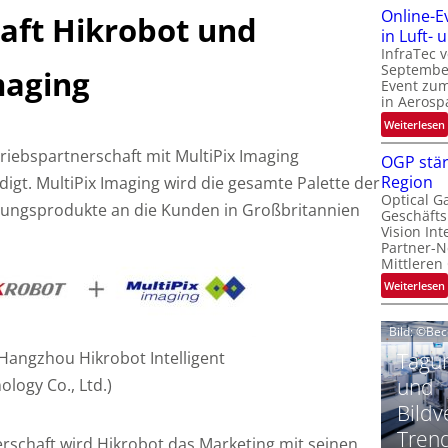
Online-E
aft Hikrobot und
t
‚
in Luft-
InfraTec 
September
maging
Event zu
in Aerosp
t
:
Weiterlesen
i
triebspartnerschaft mit MultiPix Imaging
OGP stär
Region
t. MultiPix Imaging wird die gesamte Palette der
l
Optical G
i
tungsprodukte an die Kunden in Großbritannien
Geschäfts
l
t
Vision Int
Partner-N
i
-
Mittleren
l
:
Weiterlesen
i
Bild: ©Be
t
Tagun
: Hangzhou Hikrobot Intelligent
i
‘
t
und
ology Co., Ltd.)
Bildv
t
Tren
schaft wird Hikrobot das Marketing mit seinen