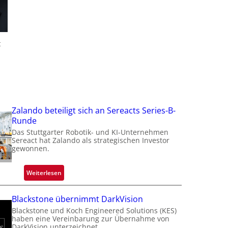
f
t
t
t
Zalando beteiligt sich an Sereacts Series-B-
i
Runde
Das Stuttgarter Robotik- und KI-Unternehmen
Sereact hat Zalando als strategischen Investor
gewonnen.
:
Weiterlesen
Z
a
Blackstone übernimmt DarkVision
l
Blackstone und Koch Engineered Solutions (KES)
a
haben eine Vereinbarung zur Übernahme von
n
DarkVision unterzeichnet.