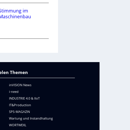
Stimmung im
Maschinenbau
vielen Themen
inVISION News
i-need
INDUSTRIE 4.0 & IIoT
IT&Production
SPS-MAGAZIN
Wartung und Instandhaltung
WORTWEXL