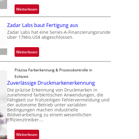
s
i
t
:
Weiterlesen
g
o
M
t
n
i
s
Zadar Labs baut Fertigung aus
e
c
i
Zadar Labs hat eine Series-A-Finanzierungsrunde
ü
r
über 17Mio.US$ abgeschlossen.
c
b
o
h
e
c
a
:
Weiterlesen
r
h
n
Z
n
i
S
a
i
p
e
Präzise Farberkennung & Prozesskontrolle in
d
m
p
r
Echtzeit
a
m
l
Zuverlässige Druckmarkenerkennung
e
r
t
a
a
Die präzise Erkennung von Druckmarken in
L
D
n
zunehmend farbkritischen Anwendungen, die
c
a
a
Fähigkeit zur frühzeitigen Fehlervermeidung und
t
t
b
der autonome Betrieb unter variablen
r
Ü
s
Bedingungen machen industrielle
s
k
b
Bildverarbeitung zu einem wesentlichen
S
b
V
Effizienztreiber.…
e
e
a
i
r
r
u
s
n
:
Weiterlesen
i
t
i