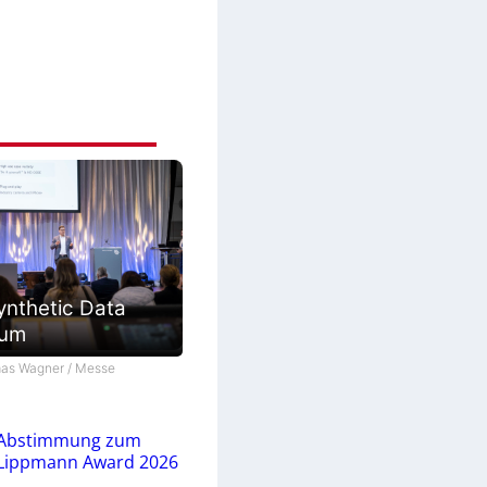
ynthetic Data
ium
as Wagner / Messe
Abstimmung zum
Lippmann Award 2026