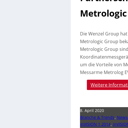
Metrologic
Die Wenzel Group hat 
Metrologic Group bek
Metrologic Group sind 
Koordinatenmessgerät
um die Vorteile von M
Messarme Metrolog EV
Weitere Informat
8. April 2020
Branche & Trends
,
Newsa
inVISION 1 2014
,
inVISI