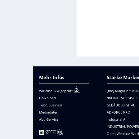
Mehr Infos
Starke Marken
Wir sind IVW geprüft!
[me] Magazin für M
Download
dhf INTRALOGISTIK
TeDo Business
GEBÄUDEDIGITAL
Mediadaten
ADFORCE PRO
Abo-Service
Industrial AI
INDUSTRIAL POWE
Open Webinar Wor