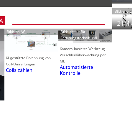
t
Bild: Elio 
A
21Mio
Bild: iba AG
Bild: Institut für
Fertigungstechnik und
f
i
Kamera-basierte Werkzeug-
i
Verschleißüberwachung per
KI-gestützte Erkennung von
ML
i
Coil-Umreifungen
Automatisierte
Coils zählen
Kontrolle
-
f
t
-
i
t