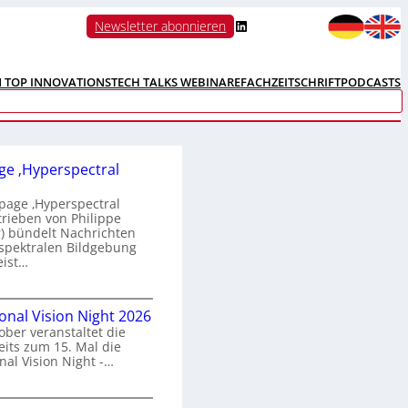
LinkedIn
Newsletter abonnieren
N TOP INNOVATIONS
TECH TALKS WEBINARE
FACHZEITSCHRIFT
PODCASTS
e ‚Hyperspectral
age ‚Hyperspectral
trieben von Philippe
 bündelt Nachrichten
spektralen Bildgebung
eist…
H
ional Vision Night 2026
o
ober veranstaltet die
m
its zum 15. Mal die
e
nal Vision Night -…
p
a
g