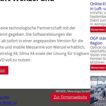
Online-E
t
‚
in Luft-
InfraTec 
September
Event zu
in Aerosp
eine technologische Partnerschaft mit der
t
:
Weiterlesen
i
annt gegeben. Die Softwarelösungen der
OGP stär
ab sofort in einer angepassten Version für die
Region
l
e und mobile Messarme von Wenzel erhältlich,
Optical G
i
Geschäfts
l
t
etrolog X4, Silma X4 sowie der Lösung für tragbare
Vision Int
Partner-N
O voll zu nutzen.
i
-
Mittleren
l
:
Weiterlesen
i
ion
Bild: ©Be
t
Tagun
i
‘
t
und
WENZEL Metrology GmbH
Bildv
Zur Firmenwebsite
rchiv
t
Tren
ON NEWS 14