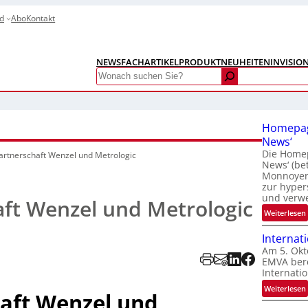
d
Abo
Kontakt
NEWS
FACHARTIKEL
PRODUKTNEUHEITEN
INVISIO
Search
Homepag
News‘
Die Homep
artnerschaft Wenzel und Metrologic
News‘ (be
Monnoyer)
zur hyper
und verw
aft Wenzel und Metrologic
:
Weiterlesen
Internat
Am 5. Okt
EMVA bere
Internatio
:
Weiterlesen
aft Wenzel und
I