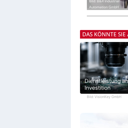
Bild: B&R Industrial
Automation GmbH
DAS KÖNNTE SIE
Dienstleistung an
Investition
Bild: VisionKey GmbH