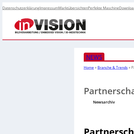
Datenschutzerklärung
Impressum
Marktübersichten
Perfekte Maschine
Downloa
NEWS
Home
»
Branche & Trends
»
P
Partnersch
Newsarchiv
Partnersch