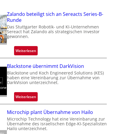
f
Zalando beteiligt sich an Sereacts Series-B-
Runde
Das Stuttgarter Robotik- und KI-Unternehmen
t
Sereact hat Zalando als strategischen Investor
gewonnen.
t
:
Weiterlesen
Z
a
i
Blackstone übernimmt DarkVision
l
Blackstone und Koch Engineered Solutions (KES)
a
haben eine Vereinbarung zur Übernahme von
n
DarkVision unterzeichnet.
tone
d
o
:
Weiterlesen
b
B
e
l
Microchip plant Übernahme von Hailo
t
a
Microchip Technology hat eine Vereinbarung zur
e
c
Übernahme des israelischen Edge-KI-Spezialisten
i
k
Hailo unterzeichnet.
l
ogy