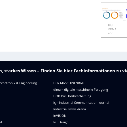
Bild:
VDMA
e.V.
, starkes Wissen – Finden Sie hier Fachinformationen zu 
echatronik & Engineering
DER MASCHINENBAU
dima – digitale maschinelle Fertigung
HOB Die Holzbearbeitung
icj– Industrial Communication Journal
Industrial News Arena
R
inVISION
ld
IoT Design