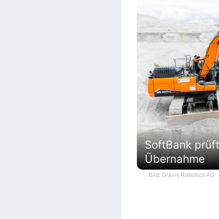
SoftBank prüf
Übernahme
Bild: Gravis Robotics AG