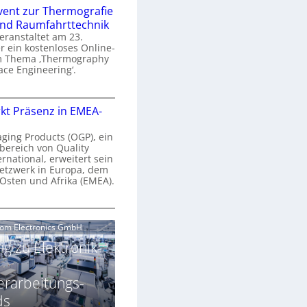
n
e
vent zur Thermografie
 und Raumfahrttechnik
e
H
veranstaltet am 23.
r
 ein kostenloses Online-
y
m Thema ‚Thermography
n
p
ace Engineering‘.
a
e
r
O
s
kt Präsenz in EMEA-
o
n
p
n
e
aging Products (OGP), ein
a
c
bereich von Quality
n
ernational, erweitert sein
V
e
r
etzwerk in Europa, dem
a
 Osten und Afrika (EMEA).
s
E
v
N
O
o
e
e
G
com Electronics GmbH
n
n
w
P
N
g zu Elektronik-
s
s
z
g
u
ä
erarbeitungs-
h
r
r
T
ds
k
2
h