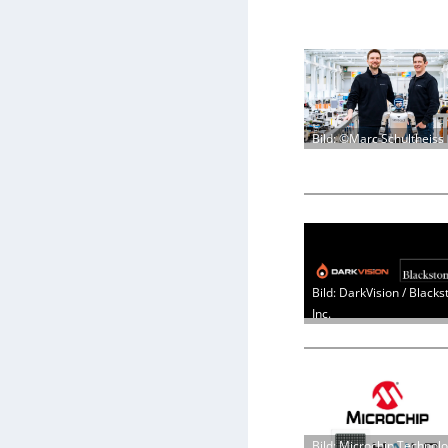
Bild: ©Marc Schultheiss
Bild: DarkVision / Blacks
Inc.
Bild: Microchip Technol