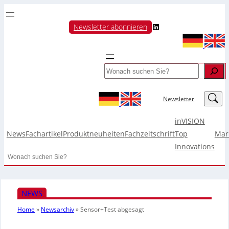
LinkedIn
Newsletter abonnieren
Search
LinkedIn
Newsletter
inVISION
News
Fachartikel
Produktneuheiten
Fachzeitschrift
Top
Mar
Innovations
Search
NEWS
Home
»
Newsarchiv
»
Sensor+Test abgesagt