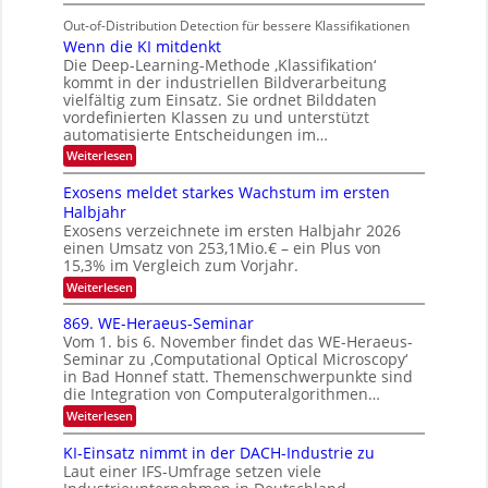
S
s
I
i
i
r
u
Out-of-Distribution Detection für bessere Klassifikationen
S
c
t
e
n
Wenn die KI mitdenkt
h
I
e
e
n
Die Deep-Learning-Methode ‚Klassifikation‘
d
O
n
r
kommt in der industriellen Bildverarbeitung
a
M
N
l
vielfältig zum Einsatz. Sie ordnet Bilddaten
u
a
a
T
vordefinierten Klassen zu und unterstützt
n
f
n
e
automatisierte Entscheidungen im…
d
d
t
c
e
:
Weiterlesen
e
i
n
W
h
e
r
S
Exosens meldet starkes Wachstum im ersten
T
n
V
p
Halbjahr
a
n
I
Exosens verzeichnete im ersten Halbjahr 2026
e
d
l
einen Umsatz von 253,1Mio.€ – ein Plus von
i
S
c
k
e
15,3% im Vergleich zum Vorjahr.
I
t
s
K
:
Weiterlesen
O
I
r
E
m
N
a
x
869. WE-Heraeus-Seminar
i
2
o
t
Vom 1. bis 6. November findet das WE-Heraeus-
s
0
d
Seminar zu ‚Computational Optical Microscopy‘
e
e
2
in Bad Honnef statt. Themenschwerpunkte sind
n
n
die Integration von Computeralgorithmen…
s
6
k
m
t
:
Weiterlesen
e
8
l
6
KI-Einsatz nimmt in der DACH-Industrie zu
d
9
e
Laut einer IFS-Umfrage setzen viele
.
t