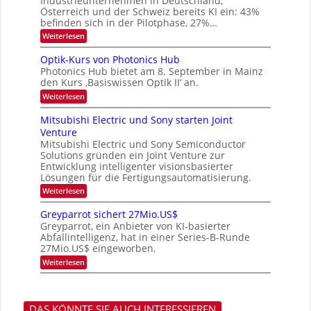
Industrieunternehmen in Deutschland,
W
s
Österreich und der Schweiz bereits KI ein: 43%
E
t
befinden sich in der Pilotphase, 27%…
-
a
H
:
Weiterlesen
r
e
K
k
r
I
e
Optik-Kurs von Photonics Hub
a
-
s
e
Photonics Hub bietet am 8. September in Mainz
E
W
u
den Kurs ‚Basiswissen Optik II‘ an.
i
a
s
n
c
:
Weiterlesen
-
s
h
O
S
a
s
p
Mitsubishi Electric und Sony starten Joint
e
t
t
t
m
Venture
z
u
i
i
n
Mitsubishi Electric und Sony Semiconductor
m
k
n
i
i
Solutions gründen ein Joint Venture zur
-
a
m
m
K
Entwicklung intelligenter visionsbasierter
r
m
e
u
Lösungen für die Fertigungsautomatisierung.
t
r
r
:
Weiterlesen
i
s
s
M
n
t
v
i
d
e
o
Greyparrot sichert 27Mio.US$
t
e
n
n
Greyparrot, ein Anbieter von KI-basierter
s
r
H
P
Abfallintelligenz, hat in einer Series-B-Runde
u
D
a
h
27Mio.US$ eingeworben.
b
A
l
o
i
C
b
t
:
Weiterlesen
s
H
j
o
G
h
-
a
n
r
i
I
h
i
e
E
n
r
c
y
l
DAS KÖNNTE SIE AUCH INTERESSIEREN
d
s
p