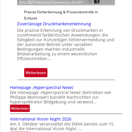
Bild: B&R Industrial Automation GmbH
Präzise Farberkennung & Prozesskontrolle in
Echtzeit
Zuverlässige Druckmarkenerkennung
Die präzise Erkennung von Druckmarken in
zunehmend farbkritischen Anwendungen, die
Fähigkeit zur frühzeitigen Fehlervermeidung und
der autonome Betrieb unter variablen
Bedingungen machen industrielle
Bildverarbeitung zu einem wesentlichen
Effizienztreiber.…
:
Weiterlesen
Z
u
Homepage ‚Hyperspectral News‘
v
Die Homepage ‚Hyperspectral News‘ (betrieben von
Philippe Monnoyer) bündelt Nachrichten zur
e
hyperspektralen Bildgebung und verweist…
r
:
Weiterlesen
l
H
ä
International Vision Night 2026
o
s
Am 5. Oktober veranstaltet die EMVA bereits zum 15.
m
s
Mal die International Vision Night -…
e