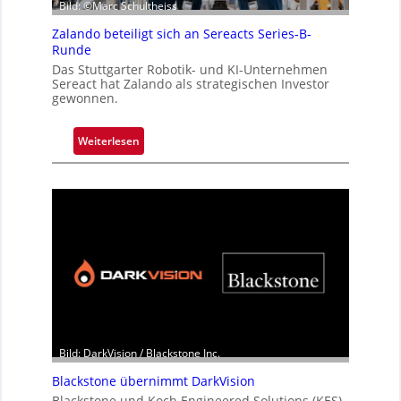
Bild: ©Marc Schultheiss
Zalando beteiligt sich an Sereacts Series-B-
Runde
Das Stuttgarter Robotik- und KI-Unternehmen
Sereact hat Zalando als strategischen Investor
gewonnen.
:
Weiterlesen
Z
a
l
a
n
d
o
b
e
t
e
Bild: DarkVision / Blackstone Inc.
i
Blackstone übernimmt DarkVision
l
Blackstone und Koch Engineered Solutions (KES)