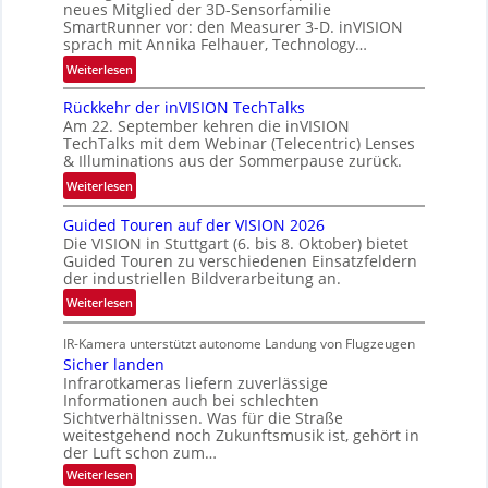
neues Mitglied der 3D-Sensorfamilie
n
u
SmartRunner vor: den Measurer 3-D. inVISION
e
m
sprach mit Annika Felhauer, Technology…
r
f
:
Weiterlesen
s
a
U
c
h
Rückkehr der inVISION TechTalks
n
h
r
Am 22. September kehren die inVISION
b
a
t
TechTalks mit dem Webinar (Telecentric) Lenses
e
f
& Illuminations aus der Sommerpause zurück.
t
g
t
e
:
Weiterlesen
r
z
c
R
e
w
Guided Touren auf der VISION 2026
h
ü
n
Die VISION in Stuttgart (6. bis 8. Oktober) bietet
i
n
c
z
Guided Touren zu verschiedenen Einsatzfeldern
s
i
k
t
der industriellen Bildverarbeitung an.
c
k
k
e
:
Weiterlesen
h
e
M
G
e
h
ö
IR-Kamera unterstützt autonome Landung von Flugzeugen
u
n
r
g
Sicher landen
i
4
d
l
Infrarotkameras liefern zuverlässige
d
K
e
Informationen auch bei schlechten
i
e
-
r
Sichtverhältnissen. Was für die Straße
c
d
M
i
weitestgehend noch Zukunftsmusik ist, gehört in
h
T
e
der Luft schon zum…
n
k
o
m
:
Weiterlesen
V
e
u