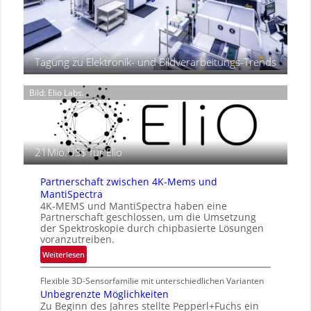
n
T
P
t
g
h
r
2
e
ä
0
r
s
2
m
Tagung zu Elektronik- und Bildverarbeitungs-Trends
e
6
o
n
g
z
Bild: Elio Labs.
r
i
a
n
f
E
i
M
21Mio.US$ für Elio
e
E
i
A
n
Partnerschaft zwischen 4K-Mems und
-
L
MantiSpectra
R
u
4K-MEMS und MantiSpectra haben eine
e
Partnerschaft geschlossen, um die Umsetzung
f
g
der Spektroskopie durch chipbasierte Lösungen
t
i
voranzutreiben.
-
o
:
Weiterlesen
u
n
P
n
Flexible 3D-Sensorfamilie mit unterschiedlichen Varianten
a
d
Unbegrenzte Möglichkeiten
r
R
Zu Beginn des Jahres stellte Pepperl+Fuchs ein
t
a