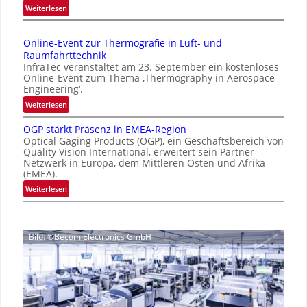
i
:
Weiterlesen
p
g
I
a
n
e
g
Online-Event zur Thermografie in Luft- und
t
D
e
Raumfahrttechnik
e
‚
r
InfraTec veranstaltet am 23. September ein kostenloses
r
H
u
Online-Event zum Thema ‚Thermography in Aerospace
n
y
Engineering‘.
c
a
p
:
Weiterlesen
k
t
e
O
m
i
r
OGP stärkt Präsenz in EMEA-Region
n
a
o
Optical Gaging Products (OGP), ein Geschäftsbereich von
s
l
r
n
Quality Vision International, erweitert sein Partner-
p
i
Netzwerk in Europa, dem Mittleren Osten und Afrika
k
a
e
n
(EMEA).
l
e
c
e
:
Weiterlesen
V
n
t
-
O
i
r
e
E
G
s
a
r
v
P
i
l
e
k
Bild: ©Becom Electronics GmbH
s
o
N
n
e
t
n
e
t
n
ä
N
w
z
n
r
i
s
u
u
k
g
‘
r
t
h