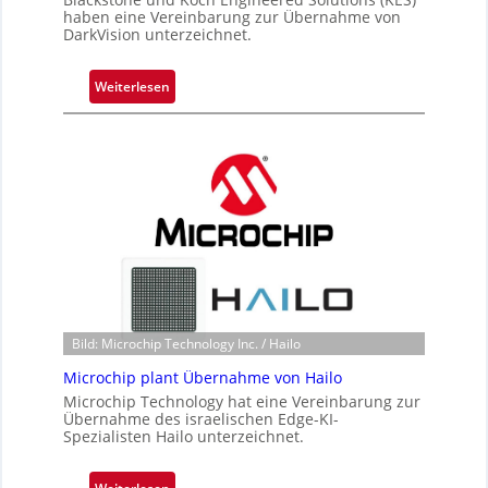
i
haben eine Vereinbarung zur Übernahme von
g
DarkVision unterzeichnet.
t
s
:
Weiterlesen
i
B
c
l
h
a
a
c
n
k
S
s
e
t
r
o
e
n
a
e
c
ü
Bild: Microchip Technology Inc. / Hailo
t
b
s
Microchip plant Übernahme von Hailo
e
S
Microchip Technology hat eine Vereinbarung zur
r
e
Übernahme des israelischen Edge-KI-
n
Spezialisten Hailo unterzeichnet.
r
i
i
m
e
: