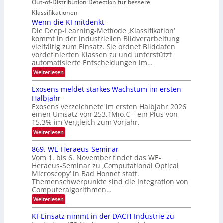
Out-of-Distribution Detection für bessere
a
O
c
n
n
h
Klassifikationen
N
a
e
t
Wenn die KI mitdenkt
T
r
u
Die Deep-Learning-Methode ‚Klassifikation‘
i
e
l
f
kommt in der industriellen Bildverarbeitung
a
S
c
vielfältig zum Einsatz. Sie ordnet Bilddaten
d
n
p
h
vordefinierten Klassen zu und unterstützt
d
e
e
e
T
automatisierte Entscheidungen im…
r
n
c
a
:
Weiterlesen
V
t
W
l
I
e
r
Exosens meldet starkes Wachstum im ersten
k
n
S
a
Halbjahr
s
n
I
Exosens verzeichnete im ersten Halbjahr 2026
d
O
einen Umsatz von 253,1Mio.€ – ein Plus von
i
e
15,3% im Vergleich zum Vorjahr.
N
K
2
:
Weiterlesen
I
E
0
m
x
869. WE-Heraeus-Seminar
i
2
o
t
Vom 1. bis 6. November findet das WE-
s
6
d
Heraeus-Seminar zu ‚Computational Optical
e
e
Microscopy‘ in Bad Honnef statt.
n
n
Themenschwerpunkte sind die Integration von
s
k
m
Computeralgorithmen…
t
e
:
Weiterlesen
l
8
d
6
KI-Einsatz nimmt in der DACH-Industrie zu
e
9
t