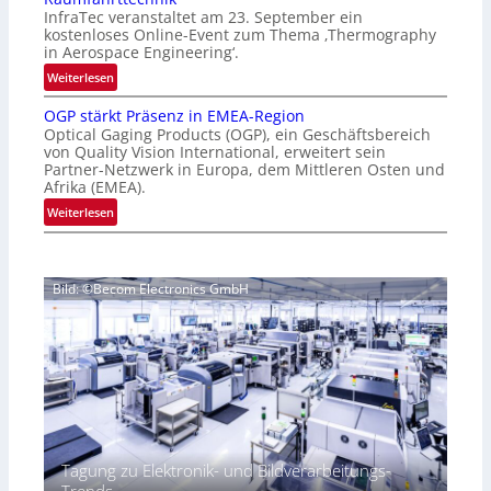
e
‚
InfraTec veranstaltet am 23. September ein
r
H
kostenloses Online-Event zum Thema ‚Thermography
n
y
in Aerospace Engineering‘.
a
p
:
Weiterlesen
t
e
O
i
r
OGP stärkt Präsenz in EMEA-Region
n
o
Optical Gaging Products (OGP), ein Geschäftsbereich
s
l
n
von Quality Vision International, erweitert sein
p
i
Partner-Netzwerk in Europa, dem Mittleren Osten und
a
e
n
Afrika (EMEA).
l
c
e
:
Weiterlesen
V
t
-
O
i
r
E
G
s
a
v
P
i
l
e
Bild: ©Becom Electronics GmbH
s
o
N
n
t
n
e
t
ä
N
w
z
r
i
s
u
k
g
‘
r
t
h
T
P
t
h
r
2
e
ä
0
Tagung zu Elektronik- und Bildverarbeitungs-
r
s
2