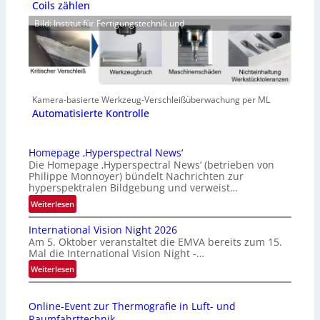
Coils zählen
Bild: Institut für Fertigungstechnik und
Kamera-basierte Werkzeug-Verschleißüberwachung per ML
Automatisierte Kontrolle
Homepage ‚Hyperspectral News‘
Die Homepage ‚Hyperspectral News‘ (betrieben von
Philippe Monnoyer) bündelt Nachrichten zur
hyperspektralen Bildgebung und verweist…
:
Weiterlesen
H
International Vision Night 2026
o
Am 5. Oktober veranstaltet die EMVA bereits zum 15.
m
Mal die International Vision Night -…
e
:
Weiterlesen
p
I
a
n
g
Online-Event zur Thermografie in Luft- und
t
e
Raumfahrttechnik