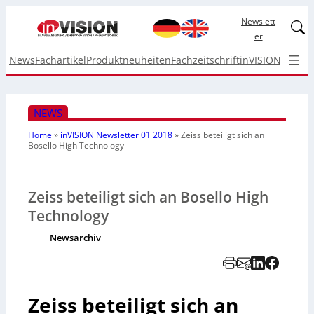
Newslett
Linked
er
News
Fachartikel
Produktneuheiten
Fachzeitschrift
inVISION Top I
NEWS
Home
»
inVISION Newsletter 01 2018
»
Zeiss beteiligt sich an
Bosello High Technology
Zeiss beteiligt sich an Bosello High
Technology
Newsarchiv
Zeiss beteiligt sich an