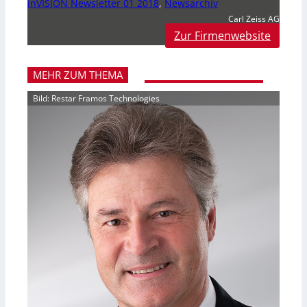
inVISION Newsletter 01 2018
,
Newsarchiv
Carl Zeiss AG
Zur Firmenwebsite
MEHR ZUM THEMA
Bild: Restar Framos Technologies