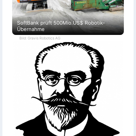
SoftBank prüft 500Mio.US$ Robotik-
Übernahme
Bild: Gravis Robotics AG