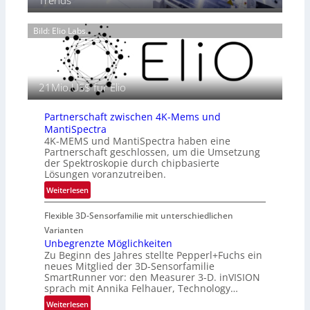
Trends
m
e
6
o
n
g
Bild: Elio Labs.
z
r
i
a
n
f
E
i
21Mio.US$ für Elio
M
e
E
i
A
Partnerschaft zwischen 4K-Mems und
n
-
MantiSpectra
L
R
4K-MEMS und MantiSpectra haben eine
u
Partnerschaft geschlossen, um die Umsetzung
e
f
der Spektroskopie durch chipbasierte
g
t
Lösungen voranzutreiben.
i
-
:
Weiterlesen
o
u
P
n
n
Flexible 3D-Sensorfamilie mit unterschiedlichen
a
d
r
Varianten
R
t
Unbegrenzte Möglichkeiten
a
Zu Beginn des Jahres stellte Pepperl+Fuchs ein
n
u
neues Mitglied der 3D-Sensorfamilie
e
SmartRunner vor: den Measurer 3-D. inVISION
m
r
sprach mit Annika Felhauer, Technology…
f
s
a
:
Weiterlesen
c