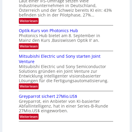
Laut einer IFS-Umfrage setzen viele
.
s
Industrieunternehmen in Deutschland,
W
t
Österreich und der Schweiz bereits KI ein: 43%
E
a
befinden sich in der Pilotphase, 27%…
-
r
H
k
:
Weiterlesen
e
e
K
r
s
I
Optik-Kurs von Photonics Hub
a
W
-
e
Photonics Hub bietet am 8. September in
a
E
u
Mainz den Kurs ‚Basiswissen Optik II‘ an.
c
i
s
h
n
:
Weiterlesen
-
s
s
O
S
t
a
p
Mitsubishi Electric und Sony starten Joint
e
u
t
t
m
Venture
m
z
i
i
i
n
Mitsubishi Electric und Sony Semiconductor
k
n
m
i
Solutions gründen ein Joint Venture zur
-
a
e
m
K
Entwicklung intelligenter visionsbasierter
r
r
m
u
Lösungen für die Fertigungsautomatisierung.
s
t
r
:
t
Weiterlesen
i
s
M
e
n
v
i
n
d
o
Greyparrot sichert 27Mio.US$
t
H
e
n
Greyparrot, ein Anbieter von KI-basierter
s
a
r
P
Abfallintelligenz, hat in einer Series-B-Runde
u
l
D
h
27Mio.US$ eingeworben.
b
b
A
o
i
j
C
t
:
Weiterlesen
s
a
H
o
G
h
h
-
n
r
i
r
I
i
e
E
n