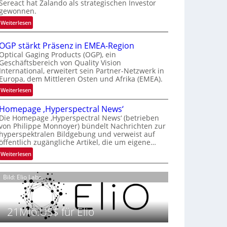
Sereact hat Zalando als strategischen Investor
r
gewonnen.
n
:
Weiterlesen
a
Z
t
a
i
OGP stärkt Präsenz in EMEA-Region
l
o
Optical Gaging Products (OGP), ein
a
Geschäftsbereich von Quality Vision
n
International, erweitert sein Partner-Netzwerk in
n
a
Europa, dem Mittleren Osten und Afrika (EMEA).
d
l
o
:
Weiterlesen
V
b
O
i
Homepage ‚Hyperspectral News‘
e
G
s
Die Homepage ‚Hyperspectral News‘ (betrieben
t
P
i
von Philippe Monnoyer) bündelt Nachrichten zur
e
s
o
hyperspektralen Bildgebung und verweist auf
i
t
n
öffentlich zugängliche Artikel, die um eigene…
l
ä
N
:
Weiterlesen
i
r
i
H
g
k
g
o
t
t
Bild: Elio Labs.
h
m
s
P
t
e
i
r
2
p
c
ä
0
21Mio.US$ für Elio
a
h
s
2
g
a
e
6