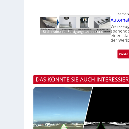
Kamera
Automati
Werkzeugv
spanende
Bild: Institut für Fertigungstechnik und
einen sta
der Werk
Weite
DAS KÖNNTE SIE AUCH INTERESSIE