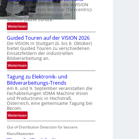
Am 22. September kehren die inVISION
b
TechTalks mit dem Webinar (Telecentric)
e
Lenses & Illuminations aus der
g
Sommerpause zurück.
r
:
Weiterlesen
e
R
n
Guided Touren auf der VISION 2026
ü
z
Die VISION in Stuttgart (6. bis 8. Oktober)
c
t
bietet Guided Touren zu verschiedenen
k
e
Einsatzfeldern der industriellen
k
Bildverarbeitung an.
M
e
ö
:
Weiterlesen
h
g
G
r
l
Tagung zu Elektronik- und
u
d
i
Bildverarbeitungs-Trends
i
e
c
Am 8. und 9. September veranstalten die
d
r
Fachabteilungen VDMA Machine Vision
h
e
i
und Productronic in Hochstraß,
k
d
n
Österreich, eine gemeinsame Tagung bei
e
T
Becom.
V
i
o
I
:
Weiterlesen
t
u
S
T
e
r
I
Out-of-Distribution Detection für bessere
a
n
e
O
g
Klassifikationen
n
N
u