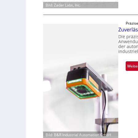
Bild: Zadar Labs, Inc.
Präzise
Zuverlä
Die präz
Anwendun
der auto
industrie
Weite
Bild: B&R Industrial Automation GmbH