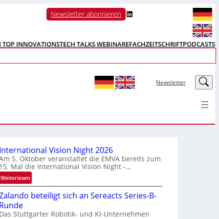
LinkedIn
Newsletter abonnieren
N TOP INNOVATIONS
TECH TALKS WEBINARE
FACHZEITSCHRIFT
PODCASTS
LinkedIn
Newsletter
International Vision Night 2026
Am 5. Oktober veranstaltet die EMVA bereits zum
15. Mal die International Vision Night -…
:
Weiterlesen
I
Zalando beteiligt sich an Sereacts Series-B-
n
Runde
t
Das Stuttgarter Robotik- und KI-Unternehmen
e