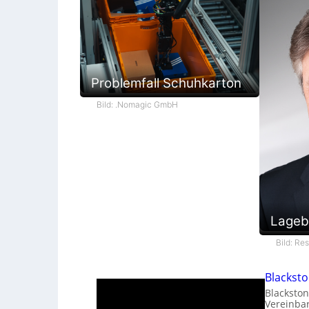
Problemfall Schuhkarton
Bild: .Nomagic GmbH
Lageb
Bild: Re
Blackst
Blackston
Vereinba