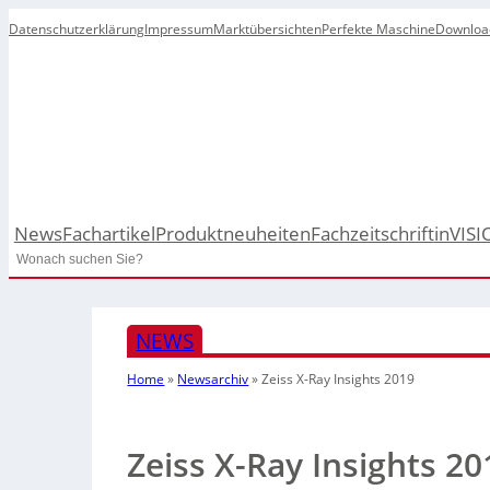
Datenschutzerklärung
Impressum
Marktübersichten
Perfekte Maschine
Downloa
News
Fachartikel
Produktneuheiten
Fachzeitschrift
inVISI
Search
NEWS
Home
»
Newsarchiv
»
Zeiss X-Ray Insights 2019
Zeiss X-Ray Insights 20