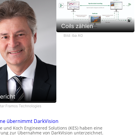
Coils zählen
Bild: iba AG
ericht
star Framos Technologies
one übernimmt DarkVision
e und Koch Engineered Solutions (KES) haben eine
rung zur Übernahme von DarkVision unterzeichnet.