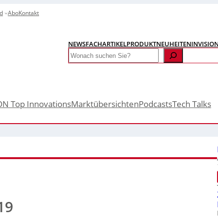
d
Abo
Kontakt
NEWS
FACHARTIKEL
PRODUKTNEUHEITEN
INVISIO
Search
ON Top Innovations
Marktübersichten
Podcasts
Tech Talks
19