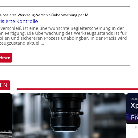
a
e
u
D
-basierte Werkzeug-Verschleißüberwachung per ML
s
r
sierte Kontrolle
u
erschleiß ist eine unerwünschte Begleiterscheinung in der
c
n Fertigung. Die Überwachung des Werkzeugzustands ist für
k
bilen und sichereren Prozess unabdingbar. In der Praxis wird
zeugzustand aktuell…
m
a
r
:
rlesen
k
A
e
u
n
t
e
o
REN
r
m
k
a
e
t
n
i
n
s
Pr
u
i
Bi
n
e
g
r