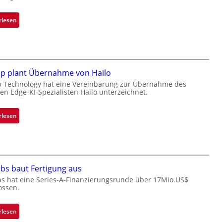
:
rlesen
B
l
a
c
k
ip plant Übernahme von Hailo
s
p Technology hat eine Vereinbarung zur Übernahme des
hen Edge-KI-Spezialisten Hailo unterzeichnet.
t
o
n
:
rlesen
e
M
ü
i
b
c
e
r
r
bs baut Fertigung aus
o
n
c
bs hat eine Series-A-Finanzierungsrunde über 17Mio.US$
i
ossen.
h
m
i
m
p
:
rlesen
t
p
Z