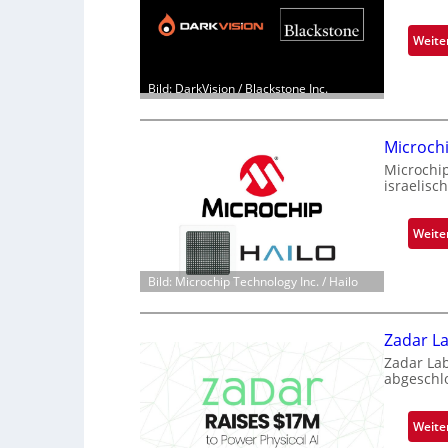
Weite
Bild: DarkVision / Blackstone Inc.
Microch
Microchi
israelisc
Weite
Bild: Microchip Technology Inc. / Hailo
Zadar La
Zadar La
abgeschl
Weite