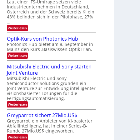
W
Laut einer IFS-Umfrage setzen viele
t
e
E
a
Industrieunternehmen in Deutschland,
r
-
r
Österreich und der Schweiz bereits KI ein:
H
a
k
43% befinden sich in der Pilotphase, 27%
e
e
r
…
r
s
b
a
:
Weiterlesen
W
e
e
K
a
u
I
c
i
Optik-Kurs von Photonics Hub
s
-
h
t
Photonics Hub bietet am 8. September in
-
E
s
S
Mainz den Kurs ‚Basiswissen Optik II‘ an.
i
u
t
e
n
u
:
Weiterlesen
n
m
s
m
O
g
i
a
i
p
Mitsubishi Electric und Sony starten
n
t
m
s
t
a
z
Joint Venture
e
i
-
r
n
r
k
Mitsubishi Electric und Sony
T
i
s
-
Semiconductor Solutions gründen ein
m
t
r
K
Joint Venture zur Entwicklung intelligenter
m
e
u
e
visionsbasierter Lösungen für die
t
n
r
n
i
Fertigungsautomatisierung.
H
s
n
a
d
v
:
Weiterlesen
d
l
o
M
s
e
b
n
i
Greyparrot sichert 27Mio.US$
r
j
P
t
D
a
Greyparrot, ein Anbieter von KI-basierter
h
s
A
h
o
Abfallintelligenz, hat in einer Series-B-
u
C
r
t
Runde 27Mio.US$ eingeworben.
b
H
o
i
:
-
Weiterlesen
n
s