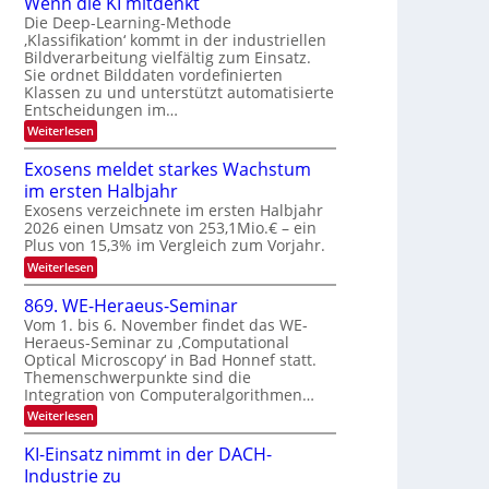
Wenn die KI mitdenkt
a
T
n
Die Deep-Learning-Methode
u
‚Klassifikation‘ kommt in der industriellen
e
g
f
Bildverarbeitung vielfältig zum Einsatz.
c
z
d
Sie ordnet Bilddaten vordefinierten
h
u
Klassen zu und unterstützt automatisierte
e
T
E
Entscheidungen im…
r
a
l
:
Weiterlesen
V
l
e
W
I
e
k
k
Exosens meldet starkes Wachstum
S
n
s
t
im ersten Halbjahr
n
I
r
d
Exosens verzeichnete im ersten Halbjahr
O
i
2026 einen Umsatz von 253,1Mio.€ – ein
o
e
N
Plus von 15,3% im Vergleich zum Vorjahr.
n
K
2
:
Weiterlesen
I
i
0
E
m
k
x
i
2
869. WE-Heraeus-Seminar
-
o
t
6
Vom 1. bis 6. November findet das WE-
s
d
u
Heraeus-Seminar zu ‚Computational
e
e
n
Optical Microscopy‘ in Bad Honnef statt.
n
n
d
s
k
Themenschwerpunkte sind die
m
t
Integration von Computeralgorithmen…
B
e
i
:
Weiterlesen
l
8
d
l
6
e
KI-Einsatz nimmt in der DACH-
d
9
t
Industrie zu
v
.
s