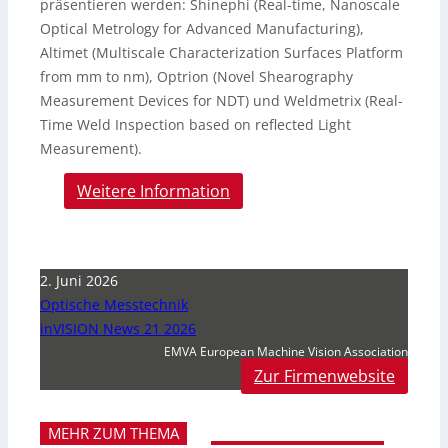
präsentieren werden: Shinephi (Real-time, Nanoscale
Optical Metrology for Advanced Manufacturing),
Altimet (Multiscale Characterization Surfaces Platform
from mm to nm), Optrion (Novel Shearography
Measurement Devices for NDT) und Weldmetrix (Real-
Time Weld Inspection based on reflected Light
Measurement).
Weitere Information
2. Juni 2026
Optische Messtechnik
inVISION News 21 2026
EMVA European Machine Vision Association
Zur Firmenwebsite
MEHR ZUM THEMA