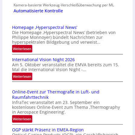
Kamera-basierte Werkzeug-Verschleißüberwachung per ML
Automatisierte Kontrolle
Homepage ‚Hyperspectral News‘
Die Homepage ‚Hyperspectral News‘ (betrieben von
Philippe Monnoyer) bündelt Nachrichten zur
hyperspektralen Bildgebung und verweist…
:
Weiterlesen
H
International Vision Night 2026
o
Am 5. Oktober veranstaltet die EMVA bereits zum 15.
m
Mal die International Vision Night -…
e
:
Weiterlesen
p
I
a
n
g
Online-Event zur Thermografie in Luft- und
t
e
Raumfahrttechnik
e
‚
InfraTec veranstaltet am 23. September ein
r
H
kostenloses Online-Event zum Thema ‚Thermography
n
y
in Aerospace Engineering‘.
a
p
:
Weiterlesen
t
e
O
i
r
OGP stärkt Präsenz in EMEA-Region
n
o
Optical Gaging Products (OGP), ein Geschäftsbereich
s