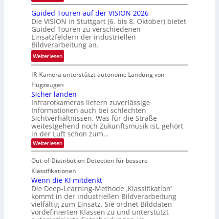
i
R
n
n
s
Guided Touren auf der VISION 2026
ü
i
z
Die VISION in Stuttgart (6. bis 8. Oktober) bietet
c
c
k
t
Guided Touren zu verschiedenen
h
k
Einsatzfeldern der industriellen
e
e
k
Bildverarbeitung an.
M
n
e
:
ö
Weiterlesen
4
h
G
g
K
r
IR-Kamera unterstützt autonome Landung von
u
l
-
d
i
i
Flugzeugen
M
e
d
c
Sicher landen
e
r
Infrarotkameras liefern zuverlässige
e
h
m
i
Informationen auch bei schlechten
d
k
s
n
Sichtverhältnissen. Was für die Straße
T
e
u
weitestgehend noch Zukunftsmusik ist, gehört
V
o
i
in der Luft schon zum…
n
I
u
t
d
:
Weiterlesen
S
r
e
S
M
I
i
e
n
Out-of-Distribution Detection für bessere
a
O
c
n
n
h
Klassifikationen
N
a
e
t
Wenn die KI mitdenkt
T
r
u
Die Deep-Learning-Methode ‚Klassifikation‘
i
e
l
f
kommt in der industriellen Bildverarbeitung
a
S
c
vielfältig zum Einsatz. Sie ordnet Bilddaten
d
n
p
h
vordefinierten Klassen zu und unterstützt
d
e
e
e
T