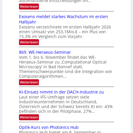
automatisierte Entscheidungen im…
r
n
c
a
:
Weiterlesen
V
t
W
l
I
e
r
Exosens meldet starkes Wachstum im ersten
k
n
S
a
Halbjahr
s
n
I
Exosens verzeichnete im ersten Halbjahr 2026
d
O
einen Umsatz von 253,1Mio.€ – ein Plus von
i
e
15,3% im Vergleich zum Vorjahr.
N
K
2
:
Weiterlesen
I
E
0
m
x
869. WE-Heraeus-Seminar
i
2
o
t
Vom 1. bis 6. November findet das WE-
s
6
d
Heraeus-Seminar zu ‚Computational Optical
e
e
Microscopy‘ in Bad Honnef statt.
n
n
Themenschwerpunkte sind die Integration von
s
k
m
Computeralgorithmen…
t
e
:
Weiterlesen
l
8
d
6
KI-Einsatz nimmt in der DACH-Industrie zu
e
9
t
Laut einer IFS-Umfrage setzen viele
.
s
Industrieunternehmen in Deutschland,
W
t
Österreich und der Schweiz bereits KI ein: 43%
E
a
befinden sich in der Pilotphase, 27%…
-
r
H
k
:
Weiterlesen
e
e
K
r
s
I
Optik-Kurs von Photonics Hub
a
W
-
e
Photonics Hub bietet am 8. September in