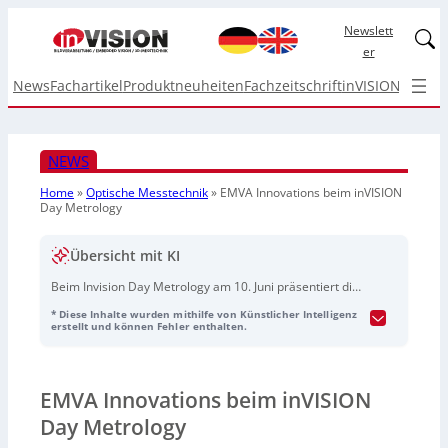
Newslett
Linked
er
News
Fachartikel
Produktneuheiten
Fachzeitschrift
inVISION Top I
NEWS
Home
»
Optische Messtechnik
»
EMVA Innovations beim inVISION
Day Metrology
Übersicht mit KI
Beim Invision Day Metrology am 10. Juni präsentiert die
EMVA ab 14:50 Uhr vier ausgewählte Unternehmen mit
* Diese Inhalte wurden mithilfe von Künstlicher Intelligenz
innovativen Lösungen in jeweils 10-minütigen Online-
erstellt und können Fehler enthalten.
Vorträgen: ChaiFi (Echtzeit-Nanoskalen-Optikmetrologie
für die Fertigung), Ultimet (Multiskalen-Plattform zur
Oberflächencharakterisierung), Optreon (neuartige
EMVA Innovations beim inVISION
Shearography-Messgeräte für die zerstörungsfreie
Prüfung) und Unweld Metrics (Echtzeit-
Day Metrology
Schweißnahtinspektion per reflektiertem Licht). Die