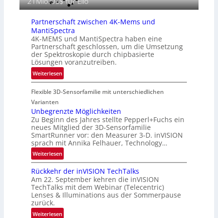
21Mio.US$ für Elio
M
e
E
i
A
Partnerschaft zwischen 4K-Mems und
n
-
MantiSpectra
L
R
4K-MEMS und MantiSpectra haben eine
u
Partnerschaft geschlossen, um die Umsetzung
e
f
der Spektroskopie durch chipbasierte
g
t
Lösungen voranzutreiben.
i
-
:
Weiterlesen
o
u
P
n
n
Flexible 3D-Sensorfamilie mit unterschiedlichen
a
d
r
Varianten
R
t
Unbegrenzte Möglichkeiten
a
Zu Beginn des Jahres stellte Pepperl+Fuchs ein
n
u
neues Mitglied der 3D-Sensorfamilie
e
SmartRunner vor: den Measurer 3-D. inVISION
m
r
sprach mit Annika Felhauer, Technology…
f
s
a
:
Weiterlesen
c
h
U
h
Rückkehr der inVISION TechTalks
r
n
a
Am 22. September kehren die inVISION
t
b
f
TechTalks mit dem Webinar (Telecentric)
t
e
t
Lenses & Illuminations aus der Sommerpause
e
g
zurück.
z
c
r
w
:
Weiterlesen
h
e