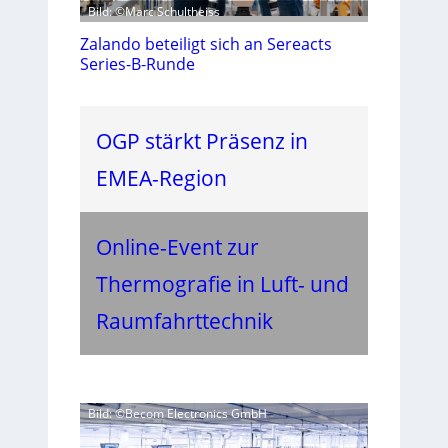
Bild: ©Marc Schultheiss
Zalando beteiligt sich an Sereacts
Series-B-Runde
OGP stärkt Präsenz in
EMEA-Region
Online-Event zur
Thermografie in Luft- und
Raumfahrttechnik
Bild: ©Becom Electronics GmbH