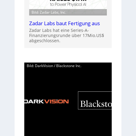
Bild: Zadar Labs, Inc.
Zadar Labs baut Fertigung aus
Zadar Labs hat eine Series-A-
Finanzierungsrunde über 17Mio.US$
abgeschlossen.
Bild: DarkVision / Blackstone Inc.